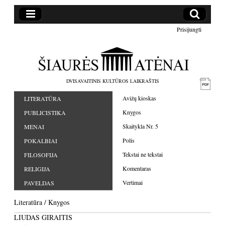
Prisijungti
DVISAVAITINIS KULTŪROS LAIKRAŠTIS
Avižų kioskas
LITERATŪRA
Knygos
PUBLICISTIKA
Skaitykla Nr. 5
MENAI
Polis
POKALBIAI
Tekstai ne tekstai
FILOSOFIJA
Komentaras
RELIGIJA
Vertimai
PAVELDAS
Literatūra
/
Knygos
LIUDAS GIRAITIS