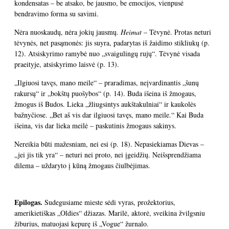
kondensatas – be atsako, be jausmo, be emocijos, vienpusė
bendravimo forma su savimi.
Nėra nuoskaudų, nėra jokių jausmų.
Heimat
– Tėvynė. Protas neturi
tėvynės, net pasąmonės: jis suyra, padarytas iš žaidimo stikliukų (p.
12). Atsiskyrimo ramybė nuo „svaigulingų rujų“. Tėvynė visada
praeityje, atsiskyrimo laisvė (p. 13).
„Ilgiuosi tavęs, mano meile“ – praradimas, neįvardinantis „šunų
rakursų“ ir „bokštų puošybos“ (p. 14). Buda išeina iš žmogaus,
žmogus iš Budos. Lieka „žliugsintys aukštakulniai“ ir kaukolės
bažnyčiose. „Bet aš vis dar ilgiuosi tavęs, mano meile.“ Kai Buda
išeina, vis dar lieka meilė – paskutinis žmogaus sakinys.
Nereikia būti mažesniam, nei esi (p. 18). Nepasiekiamas Dievas –
„jei jis tik yra“ – neturi nei proto, nei įgeidžių. Neišsprendžiama
dilema – uždaryto į kūną žmogaus čiulbėjimas.
Epilogas.
Sudegusiame mieste sėdi vyras, prožektorius,
amerikietiškas „Oldies“ džiazas. Marilė, aktorė, sveikina žvilgsniu
žiburius, matuojasi kepurę iš „Vogue“ žurnalo.