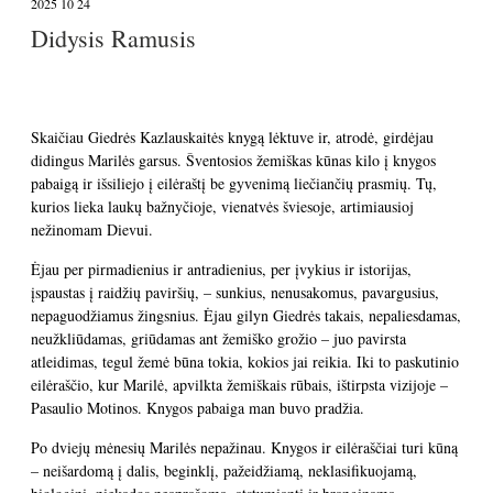
2025 10 24
Didysis Ramusis
Skaičiau Giedrės Kazlauskaitės knygą lėktuve ir, atrodė, girdėjau
didingus Marilės garsus. Šventosios žemiškas kūnas kilo į knygos
pabaigą ir išsiliejo į eilėraštį be gyvenimą liečiančių prasmių. Tų,
kurios lieka laukų bažnyčioje, vienatvės šviesoje, artimiausioj
nežinomam Dievui.
Ėjau per pirmadienius ir antradienius, per įvykius ir istorijas,
įspaustas į raidžių paviršių, – sunkius, nenusakomus, pavargusius,
nepaguodžiamus žingsnius. Ėjau gilyn Giedrės takais, nepaliesdamas,
neužkliūdamas, griūdamas ant žemiško grožio – juo pavirsta
atleidimas, tegul žemė būna tokia, kokios jai reikia. Iki to paskutinio
eilėraščio, kur Marilė, apvilkta žemiškais rūbais, ištirpsta vizijoje –
Pasaulio Motinos. Knygos pabaiga man buvo pradžia.
Po dviejų mėnesių Marilės nepažinau. Knygos ir eilėraščiai turi kūną
– neišardomą į dalis, beginklį, pažeidžiamą, neklasifikuojamą,