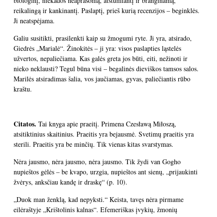
biologinį, niekados neaprašomą, atstumiantį ir branginamą,
reikalingą ir kankinantį. Paslaptį, prieš kurią recenzijos – beginklės.
Ji neatspėjama.
Galiu susitikti, prasilenkti kaip su žmogumi ryte. Ji yra, atsirado,
Giedrės „Marialė“. Žinokitės – ji yra: visos paslapties ląstelės
užvertos, nepaliečiama. Kas galės greta jos būti, eiti, nežinoti ir
nieko neklausti? Tegul būna visi – begalinės dieviškos tamsos salos.
Marilės atsiradimas šalia, vos jaučiamas, gyvas, paliečiantis rūbo
kraštu.
Citatos.
Tai knyga apie praeitį. Primena Czesławą Miłoszą,
atsitiktinius skaitinius. Praeitis yra bejausmė. Svetimų praeitis yra
sterili. Praeitis yra be minčių. Tik vienas kitas svarstymas.
Nėra jausmo, nėra jausmo, nėra jausmo. Tik žydi van Gogho
nupieštos gėlės – be kvapo, urzgia, nupieštos ant sienų, „prijaukinti
žvėrys, anksčiau kandę ir draskę“ (p. 10).
„Duok man ženklą, kad nepyksti.“ Keista, tavęs nėra pirmame
eilėraštyje „Krištolinis kalnas“. Efemeriškas įvykių, žmonių