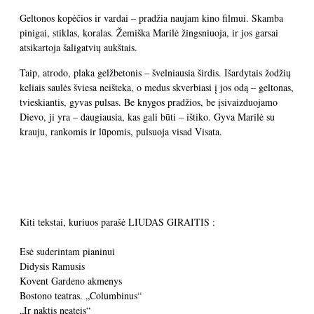
Geltonos kopėčios ir vardai – pradžia naujam kino filmui. Skamba
pinigai, stiklas, koralas. Žemiška Marilė žingsniuoja, ir jos garsai
atsikartoja šaligatvių aukštais.
Taip, atrodo, plaka gelžbetonis – švelniausia širdis. Išardytais žodžių
keliais saulės šviesa neišteka, o medus skverbiasi į jos odą – geltonas,
tvieskiantis, gyvas pulsas. Be knygos pradžios, be įsivaizduojamo
Dievo, ji yra – daugiausia, kas gali būti – ištiko. Gyva Marilė su
krauju, rankomis ir lūpomis, pulsuoja visad Visata.
Kiti tekstai, kuriuos parašė LIUDAS GIRAITIS :
Esė suderintam pianinui
Didysis Ramusis
Kovent Gardeno akmenys
Bostono teatras. „Columbinus“
„Ir naktis neateis“