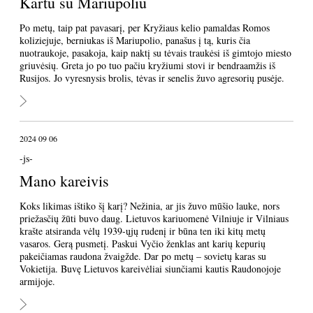
Kartu su Mariupoliu
Po metų, taip pat pavasarį, per Kryžiaus kelio pamaldas Romos
koliziejuje, berniukas iš Mariupolio, panašus į tą, kuris čia
nuotraukoje, pasakoja, kaip naktį su tėvais traukėsi iš gimtojo miesto
griuvėsių. Greta jo po tuo pačiu kryžiumi stovi ir bendraamžis iš
Rusijos. Jo vyresnysis brolis, tėvas ir senelis žuvo agresorių pusėje.
2024 09 06
-js-
Mano kareivis
Koks likimas ištiko šį karį? Nežinia, ar jis žuvo mūšio lauke, nors
priežasčių žūti buvo daug. Lietuvos kariuomenė Vilniuje ir Vilniaus
krašte atsiranda vėlų 1939-ųjų rudenį ir būna ten iki kitų metų
vasaros. Gerą pusmetį. Paskui Vyčio ženklas ant karių kepurių
pakeičiamas raudona žvaigžde. Dar po metų – sovietų karas su
Vokietija. Buvę Lietuvos kareivėliai siunčiami kautis Raudonojoje
armijoje.