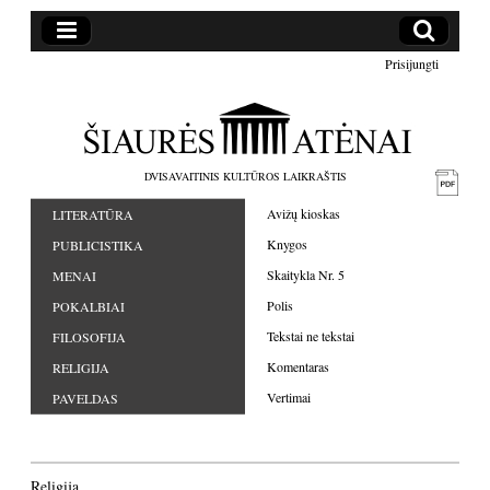
Prisijungti
DVISAVAITINIS KULTŪROS LAIKRAŠTIS
Avižų kioskas
LITERATŪRA
Knygos
PUBLICISTIKA
Skaitykla Nr. 5
MENAI
Polis
POKALBIAI
Tekstai ne tekstai
FILOSOFIJA
Komentaras
RELIGIJA
Vertimai
PAVELDAS
Religija