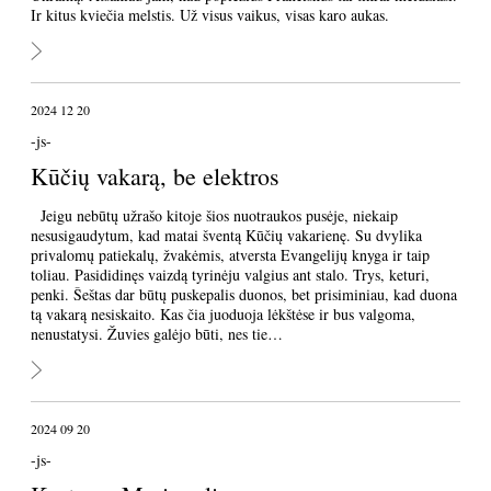
Ir kitus kviečia melstis. Už visus vaikus, visas karo aukas.
2024 12 20
-js-
Kūčių vakarą, be elektros
Jeigu nebūtų užrašo kitoje šios nuotraukos pusėje, niekaip
nesusigaudytum, kad matai šventą Kūčių vakarienę. Su dvylika
privalomų patiekalų, žvakėmis, atversta Evangelijų knyga ir taip
toliau. Pasididinęs vaizdą tyrinėju valgius ant stalo. Trys, keturi,
penki. Šeštas dar būtų puskepalis duonos, bet prisiminiau, kad duona
tą vakarą nesiskaito. Kas čia juoduoja lėkštėse ir bus valgoma,
nenustatysi. Žuvies galėjo būti, nes tie…
2024 09 20
-js-