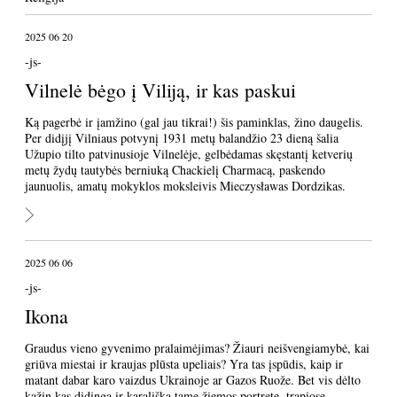
2025 06 20
-js-
Vilnelė bėgo į Viliją, ir kas paskui
Ką pagerbė ir įamžino (gal jau tikrai!) šis paminklas, žino daugelis.
Per didįjį Vilniaus potvynį 1931 metų balandžio 23 dieną šalia
Užupio tilto patvinusioje Vilnelėje, gelbėdamas skęstantį ketverių
metų žydų tautybės berniuką Chackielį Charmacą, paskendo
jaunuolis, amatų mokyklos moksleivis Mieczysławas Dordzikas.
2025 06 06
-js-
Ikona
Graudus vieno gyvenimo pralaimėjimas? Žiauri neišvengiamybė, kai
griūva miestai ir kraujas plūsta upeliais? Yra tas įspūdis, kaip ir
matant dabar karo vaizdus Ukrainoje ar Gazos Ruože. Bet vis dėlto
kažin kas didinga ir karališka tame žiemos portrete, trapiose,