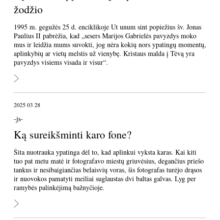
žodžio
1995 m. gegužės 25 d. enciklikoje Ut unum sint popiežius šv. Jonas
Paulius II pabrėžia, kad „sesers Marijos Gabrielės pavyzdys moko
mus ir leidžia mums suvokti, jog nėra kokių nors ypatingų momentų,
aplinkybių ar vietų melstis už vienybę. Kristaus malda į Tėvą yra
pavyzdys visiems visada ir visur“.
2025 03 28
-js-
Ką sureikšminti karo fone?
Šita nuotrauka ypatinga dėl to, kad aplinkui vyksta karas. Kai kiti
tuo pat metu matė ir fotografavo miestų griuvėsius, degančius priešo
tankus ir nesibaigiančias belaisvių voras, šis fotografas turėjo drąsos
ir nuovokos pamatyti meiliai suglaustas dvi baltas galvas. Lyg per
ramybės palinkėjimą bažnyčioje.