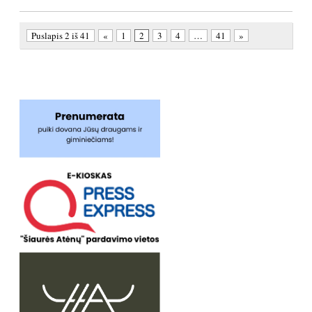
Puslapis 2 iš 41
«
1
2
3
4
…
41
»