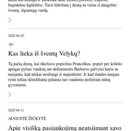
beginklėse figūrėlėse. Tarsi žiūrėtum į ikoną su vienu iš daugybės
šventų, išganingų vardų.
2025 04 25
-js-
Kas lieka iš šventų Velykų?
Tą pačią dieną, kai iškeliavo popiežius Pranciškus, popiet per krikšto
apeigas pyliau vandenį ant dešimtmetės Barboros galvytės kartu su
nuojauta, kad niekas nesibaigė ir nepasikeitė. Ir kad išaušus naujam
rytui toliau skleidžiama palaima tuo vandeniu perlietam mūsų
gyvenimui.
2025 04 11
AUGUSTĖ ŽIČKYTĖ
Apie visišką pasiaukojimą neatsiimant savo