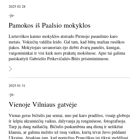
2025 02 28
-js-
Pamokos iš Paalsio mokyklos
Lietuviškos kaimo mokyklos atsirado Pirmojo pasaulinio karo
metais. Vokiečių valdžia leido. Gal tam, kad būtų mažiau rusiškos
įtakos. Mokytojais savanoriais ėjo dirbti dvarų panelės, kunigai,
vargonininkai ir visi kiek nors prakutę moksluose. Apie tai galima
pasiskaityti Gabrielės Petkevičaitės-Bitės prisiminimuose.
2025 01 31
-js-
Vienoje Vilniaus gatvėje
Vienas geras bičiulis jau seniai, nuo pat karo pradžios, visaip globoja
ir šelpia ukrainiečių vaikus, dalyvauja jų renginiuose, fotografuoja.
Tarp jų daug našlaičių. Bičiulis paskambina aną dieną ir netikėtai
klausia, ar galima melstis už rusų vaikus, kurių tėvai žuvo puldami
Ukrainą. Atsakiau jam, kad popiežius Pranciškus tai tikrai meldžiasi.