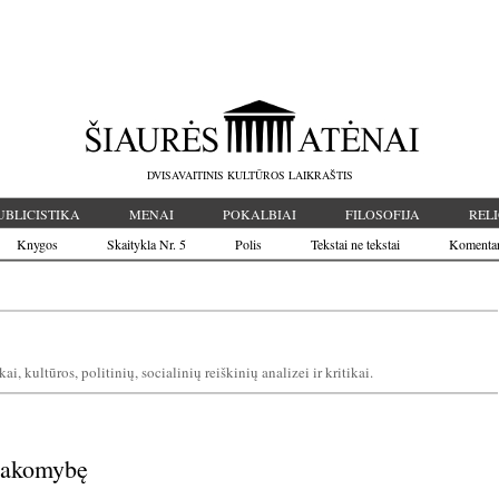
DVISAVAITINIS KULTŪROS LAIKRAŠTIS
UBLICISTIKA
MENAI
POKALBIAI
FILOSOFIJA
RELI
Knygos
Skaitykla Nr. 5
Polis
Tekstai ne tekstai
Komenta
, kultūros, politinių, socialinių reiškinių analizei ir kritikai.
tsakomybę