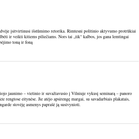
e įsitvirtinusi išstūmimo retorika. Rimtesni politinio aktyvumo protrūkiai
albėti ir veikti kitiems piliečiams. Nors tai „tik“ kalbos, jos gana lemtingai
bėjimo toną ir foną
o jaunimo – vietinio ir suvažiavusio į Vilniuje vykusį seminarą – panoro
e rengtose eitynėse. Jie atėjo apsirengę margai, su savadarbiais plakatais,
angarde stovėję asmenys paprašė ją susivynioti.