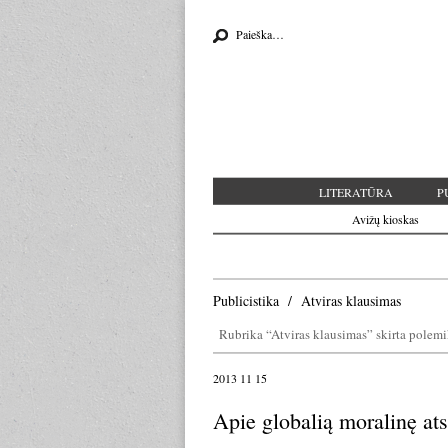
Search for:
LITERATŪRA
P
Avižų kioskas
Publicistika
Atviras klausimas
Rubrika “Atviras klausimas” skirta polemikai
2013 11 15
Apie globalią moralinę a