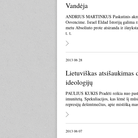
Vandėja
ANDRIUS MARTINKUS Paskutinis akmuo, i
Osvencime. Israel Eldad Istoriją galima ra
metu Absoliuto prote atsiranda ir išnykst
t. t.
2013 06 28
Lietuviškas atsišaukimas d
ideologijų
PAULIUS KUKIS Pradėti reikia nuo pasteb
imunitetą. Spekuliacijos, kas lėmė šį mūs
represijų dešimtmečius, apie mistišką masė
2013 06 07