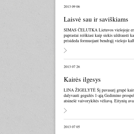
2013 09 06
Laisvė sau ir saviškiams
SIMAS ČELUTKA Lietuvos viešojoje erdvėj
paprastai reiškiasi kaip siekis uždrausti k
prisideda formuojant bendrąjį viešojo kal
2013 07 26
Kairės ilgesys
LINA ŽIGELYTĖ Šį pavasarį grupė kairioj
dalyvauti gegužės 1-ąją Gedimino prospekt
atsinešė vaivorykštės vėliavą. Eitynių av
2013 07 05