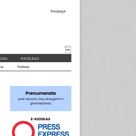
Prisijungti
GIJA
PAVELDAS
ras
Vertimai