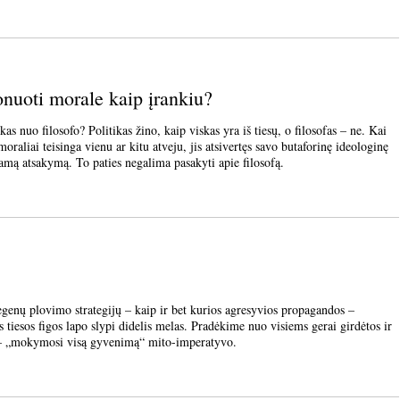
ponuoti morale kaip įrankiu?
uo filosofo? Politikas žino, kaip viskas yra iš tiesų, o filosofas – ne. Kai
raliai teisinga vienu ar kitu atveju, jis atsivertęs savo butaforinę ideologinę
jamą atsakymą. To paties negalima pasakyti apie filosofą.
plovimo strategijų – kaip ir bet kurios agresyvios propagandos –
 tiesos figos lapo slypi didelis melas. Pradėkime nuo visiems gerai girdėtos ir
os – „mokymosi visą gyvenimą“ mito-imperatyvo.