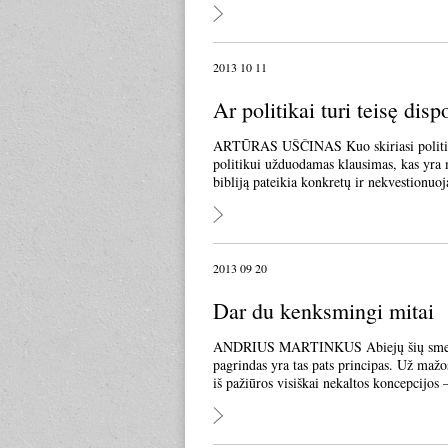
2013 10 11
Ar politikai turi teisę dis
ARTŪRAS UŠČINAS Kuo skiriasi politikas n
politikui užduodamas klausimas, kas yra mo
bibliją pateikia konkretų ir nekvestionuo
2013 09 20
Dar du kenksmingi mitai
ANDRIUS MARTINKUS Abiejų šių smegenų 
pagrindas yra tas pats principas. Už mažos
iš pažiūros visiškai nekaltos koncepcij