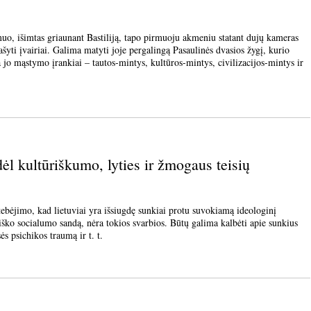
šimtas griaunant Bastiliją, tapo pirmuoju akmeniu statant dujų kameras
šyti įvairiai. Galima matyti joje pergalingą Pasaulinės dvasios žygį, kurio
a jo mąstymo įrankiai – tautos-mintys, kultūros-mintys, civilizacijos-mintys ir
ėl kultūriškumo, lyties ir žmogaus teisių
ėjimo, kad lietuviai yra išsiugdę sunkiai protu suvokiamą ideologinį
iško socialumo sandą, nėra tokios svarbios. Būtų galima kalbėti apie sunkius
s psichikos traumą ir t. t.