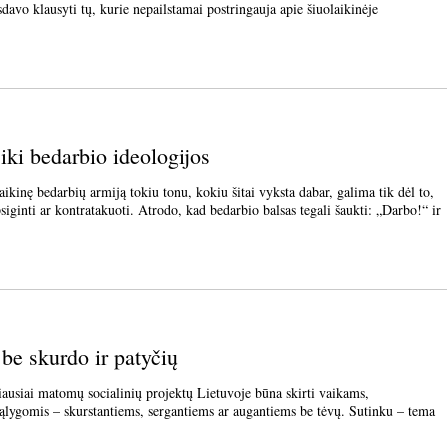
lausyti tų, kurie nepailstamai postringauja apie šiuolaikinėje
iki bedarbio ideologijos
inę bedarbių armiją tokiu tonu, kokiu šitai vyksta dabar, galima tik dėl to,
iginti ar kontratakuoti. Atrodo, kad bedarbio balsas tegali šaukti: „Darbo!“ ir
be skurdo ir patyčių
i matomų socialinių projektų Lietuvoje būna skirti vaikams,
ąlygomis – skurstantiems, sergantiems ar augantiems be tėvų. Sutinku – tema