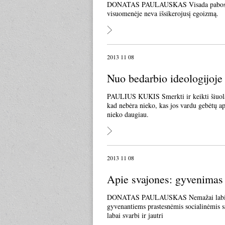
DONATAS PAULAUSKAS Visada pabosdavo k
visuomenėje neva išsikerojusį egoizmą.
2013 11 08
Nuo bedarbio ideologijoje 
PAULIUS KUKIS Smerkti ir keikti šiuolaik
kad nebėra nieko, kas jos vardu gebėtų aps
nieko daugiau.
2013 11 08
Apie svajones: gyvenimas 
DONATAS PAULAUSKAS Nemažai labiausia
gyvenantiems prastesnėmis socialinėmis s
labai svarbi ir jautri