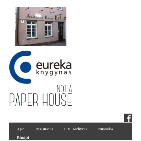
Apie
Registracija
PDF Archyvas
Nuorodos
Rėmėjai