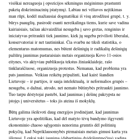
visiškai nereaguoja į opozicijos sėkmingus mėginimus prastumti
paketą diskriminacinių įstatymų). Labiau nei vėliavos neįtikimas
man rūpi, kodėl mažiausiai dogmatiškai iš visų atrodžiusi grupė, t. y.
būrys paauglių, pasirodė esanti nereikalinga tiems, kurie save vadina
kairiaisiais, tačiau akivaizdžiai nesugeba į savo gretas, renginius ir
iniciatyvas pritraukti tiek jaunimo, kiek jų sugeba privilioti liberalai,
konservatoriai ir net tautininkai. Čia svarbu ne tiksli statistika, o
elementarus matomumas, nes būtent dešiniųjų ir radikalių dešiniųjų
pažiūrų jaunimas pastaraisiais metais organizuoja Kovo 11-osios
eitynes, vis aktyviau publikuoja tekstus žiniasklaidoje, rašo
tinklaraščiuose, organizuoja protestus. Nemanau, kad problema yra
pats jaunimas. Veikiau reikėtų pripažinti, kad kairė šiandien
Lietuvoje – ir partijos, ir sauja intelektualų, ir neformalios grupės –
nesugeba, o dažnai, atrodo, net nemato būtinybės pritraukti jaunimo.
Tuo tarpu dėstytojai pastebi, kad jaunimas į dešinę pakrypsta ne
įstojęs į universitetus – toks jis ateina iš mokyklų.
Būtų galima išeikvoti daug energijos įrodinėjant, kad jaunimas
Lietuvoje yra apolitiškas, kad dėl matyto tėvų bandymo išgyventi
ekonominio chaoso sąlygomis nenorima grumtis dėl politinių
pokyčių, kad Nepriklausomybės pirmaisiais metais gimusi karta yra
išlepusi. Lenkai tokį jaunimą (dabartinius dvidešimtmečius) vadina