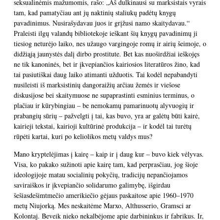
seksualinėmis mažumomis, rašo: „Aš dulkinausi su marksistais vyrais
tam, kad pamatyčiau ant jų naktinių staliukų padėtų knygų
pavadinimus. Nusirašydavau juos ir grįžusi namo skaitydavau.“
Praleisti ilgų valandų bibliotekoje ieškant šių knygų pavadinimų ji
tiesiog neturėjo laiko, nes užaugo vargingoje romų ir airių šeimoje, o
didžiąją jaunystės dalį dirbo prostitute. Bet kas nuoširdžiai ieškojęs
ne tik kanoninės, bet ir įkvepiančios kairiosios literatūros žino, kad
tai pasiutiškai daug laiko atimanti užduotis. Tai kodėl nepabandyti
nusileisti iš marksistinių dangoraižių arčiau žemės ir viešose
diskusijose bei skaitymuose ne supaprastinti esminius terminus, o
plačiau ir kūrybingiau – be nemokamų pamarinuotų alyvuogių ir
prabangių sūrių – pažvelgti į tai, kas buvo, yra ar galėtų būti kairė,
kairieji tekstai, kairioji kultūrinė produkcija – ir kodėl tai turėtų
rūpėti kartai, kuri po keliolikos metų valdys mus?
Mano kryptelėjimas į kairę – kaip ir į daug kur – buvo kiek vėlyvas.
Visa, ko pakako sužinoti apie kairę tam, kad perprasčiau, jog šioje
ideologijoje matau socialinių pokyčių, tradicijų nepančiojamos
saviraiškos ir įkvepiančio solidarumo galimybę, išgirdau
šešiasdešimtmečio amerikiečio gėjaus paskaitose apie 1960–1970
metų Niujorką. Mes neskaitėme Marxo, Althusserio, Gramsci ar
Kolontaj. Beveik nieko nekalbėjome apie darbininkus ir fabrikus. Ir,