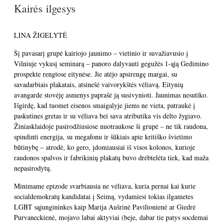
Kairės ilgesys
LINA ŽIGELYTĖ
Šį pavasarį grupė kairiojo jaunimo – vietinio ir suvažiavusio į
Vilniuje vykusį seminarą – panoro dalyvauti gegužės 1-ąją Gedimino
prospekte rengtose eitynėse. Jie atėjo apsirengę margai, su
savadarbiais plakatais, atsinešė vaivorykštės vėliavą. Eitynių
avangarde stovėję asmenys paprašė ją susivynioti.
Jaunimas nesutiko.
Išgirdę, kad tuomet eisenos smaigalyje jiems ne vieta, patraukė į
paskutines gretas ir su vėliava bei sava atributika vis dėlto žygiavo.
Žiniasklaidoje pasirodžiusiose nuotraukose ši grupė – ne tik raudona,
spindinti energija, su megafonu ir šūkiais apie kritiško švietimo
būtinybę – atrodė, ko gero, įdomiausiai iš visos kolonos, kurioje
raudonos spalvos ir fabrikinių plakatų buvo drėbtelėta tiek, kad maža
nepasirodytų.
Minimame epizode svarbiausia ne vėliava, kuria pernai kai kurie
socialdemokratų kandidatai į Seimą, vydamiesi tokias ilgametes
LGBT sąjungininkes kaip Marija Aušrinė Pavilionienė ar Giedrė
Purvaneckienė, mojavo labai aktyviai (beje, dabar tie patys socdemai