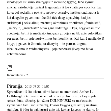
ideologijos išlikimo strategijas ir socialinę lygybę, tapo žymiai
aiškiau vaizduotėje paišant fragmentus iš tos ypatingos epochos, kai
kova dėl socialinių pokyčių nebuvo pernelyg institucionalizuota ir
kai daugelio gyvenimai išreiškė tiek daug tapatybių, kad jas
suskirstyti į seksualinių mažumų akronimus ar etiketes „feministė“,
„kairioji“, „anarchistė“ buvo gana sudėtinga. Deja, negyvenau toje
epochoje, bet iš ją mačiusio žmogaus girdėjau ne tik apie euforiškas
pergales, bet ir apie nusivylimus bei konfliktus. Kai kairė nusileido iš
knygų į gatves ir žmonių kasdienybę – be patoso, dogmų,
idealizavimo ir veidmainystės – joje neberasti įkvėpimo buvo
nebeįmanoma.
Komentarai / 2
Piranija.
2013 07 31 01:05
Sprendžiant iš šio teksto, tikrai keista ta amerikietė Amber L.
Hollibaugh. Gerokai mažiau laiko, nei preliudijos į seksą ir pats
seksas, būtų užtrukę, jei užuot DULKINUSIS su marksistais
vyrais vien tam, kad sužinotų, kokios knygos guli ant jų naktinių
staliukų, ji būtų jų paklaususi apie tai, kokias knygas jie skaito. Ir