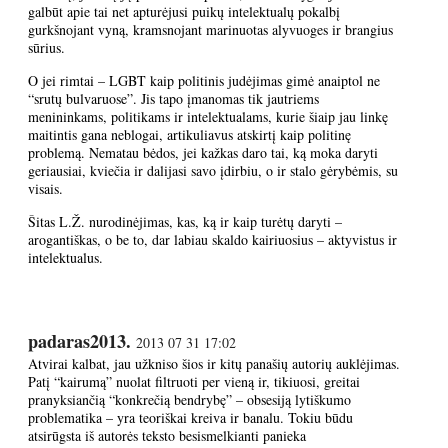
galbūt apie tai net apturėjusi puikų intelektualų pokalbį
gurkšnojant vyną, kramsnojant marinuotas alyvuoges ir brangius
sūrius.
O jei rimtai – LGBT kaip politinis judėjimas gimė anaiptol ne
“srutų bulvaruose”. Jis tapo įmanomas tik jautriems
menininkams, politikams ir intelektualams, kurie šiaip jau linkę
maitintis gana neblogai, artikuliavus atskirtį kaip politinę
problemą. Nematau bėdos, jei kažkas daro tai, ką moka daryti
geriausiai, kviečia ir dalijasi savo įdirbiu, o ir stalo gėrybėmis, su
visais.
Šitas L.Ž. nurodinėjimas, kas, ką ir kaip turėtų daryti –
arogantiškas, o be to, dar labiau skaldo kairiuosius – aktyvistus ir
intelektualus.
padaras2013.
2013 07 31 17:02
Atvirai kalbat, jau užkniso šios ir kitų panašių autorių auklėjimas.
Patį “kairumą” nuolat filtruoti per vieną ir, tikiuosi, greitai
pranyksiančią “konkrečią bendrybę” – obsesiją lytiškumo
problematika – yra teoriškai kreiva ir banalu. Tokiu būdu
atsirūgsta iš autorės teksto besismelkianti panieka