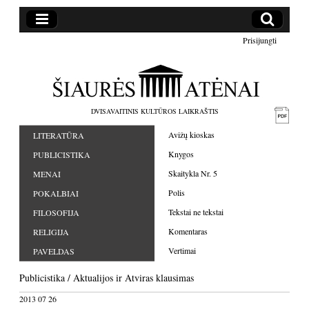
Prisijungti
DVISAVAITINIS KULTŪROS LAIKRAŠTIS
Avižų kioskas
LITERATŪRA
Knygos
PUBLICISTIKA
Skaitykla Nr. 5
MENAI
Polis
POKALBIAI
Tekstai ne tekstai
FILOSOFIJA
Komentaras
RELIGIJA
Vertimai
PAVELDAS
Publicistika
/
Aktualijos
ir
Atviras klausimas
2013 07 26