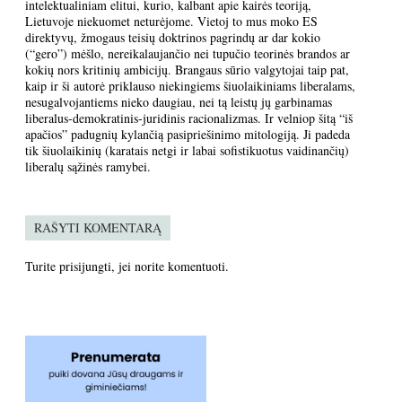
intelektualiniam elitui, kurio, kalbant apie kairės teoriją,
Lietuvoje niekuomet neturėjome. Vietoj to mus moko ES
direktyvų, žmogaus teisių doktrinos pagrindų ar dar kokio
(“gero”) mėšlo, nereikalaujančio nei tupučio teorinės brandos ar
kokių nors kritinių ambicijų. Brangaus sūrio valgytojai taip pat,
kaip ir ši autorė priklauso niekingiems šiuolaikiniams liberalams,
nesugalvojantiems nieko daugiau, nei tą leistų jų garbinamas
liberalus-demokratinis-juridinis racionalizmas. Ir velniop šitą “iš
apačios” padugnių kylančią pasipriešinimo mitologiją. Ji padeda
tik šiuolaikinių (karatais netgi ir labai sofistikuotus vaidinančių)
liberalų sąžinės ramybei.
RAŠYTI KOMENTARĄ
Turite
prisijungti
, jei norite komentuoti.