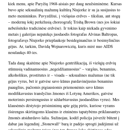
kiek menu, apie Paryžių 1968-aisiais per daug neužsiminėme. Kursas
buvo apie seksualinių mažumų kultūrą Niujorke ir su ja susijusius to
meto menininkus. Pavyzdžiui, į viešąsias erdves – tiksliau, ant stogų
– modernų šokį perkėlusią choreografę Trishą Brown (nes jos šokiai
nebeišsiteko tradicinėse erdvėse). Ir tokius kaip niekada gyvenimo
metais į galerijas nepatekęs juodaodis fotografas Alvinas Baltropas,
fotografavęs Niujorko prieplaukoje besideginančius ir besimylinčius
gėjus. Ar, tarkim, Davidą Wojnarowiczių, kuris mirė nuo AIDS
nesulaukęs 40-ies.
Tada daug skaitėme apie Niujorko gentrifikaciją, iš viešųjų erdvių
stūmusią vadinamuosius „negeidžiamuosius“ – vargšus, benamius,
alkoholikus, prostitutes ir – visada – seksualines mažumas (ne tik
gėjus vyrus, bet ir gatvėse savo kūnus pardavinėjusius benamius
paauglius, pačiomis pigiausiomis priemonėmis savo kūnus
modifikavusius translyčius žmones iš Lotynų Amerikos, gatvėse
moterimis persirengusius ir uždarbiavusius juodaodžius vyrus). Mes
klausėmės dėstytojo prisiminimų apie gėjų pirtis, kuriose vyrams
išsirengus skirtingoms klasėms ir etninėms tapatybėms priklausantys
žmonės atsidurdavo šalia. Sužinojau, kodėl policija įsiveržė būtent į
dabar jau legendinį „Stonewall“ barą ir padėjo sprogti judėjimui už
seksualinių mažumų teises (nes ten drauge šoko skirtingos odos