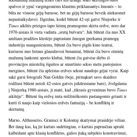
spalvos ir ypač vargingesnėms klasėms priklausantys žmonės – to
būta ne visuose gėjų baruose, bet ne gėjų baruose beveik niekuomet
nepasitaikydavo). Išgirdau, kodėl būtent 42-oji gatvė Niujorke ir
Times
aikštės prieigos tapo šeimų pramogoms skirta erdve, nors dar
1970-aisiais ši vieta vadinta „srutų bulvaru“. Juk būtent čia nuo XX
amžiaus pradžios klestėjo paprastam žmogui įperkama pramogų
industrija suaugusiesiems, būtent čia buvo pigūs kino teatrai,
kuriuose nuo lietaus glausdavosi benamiai, būtent čia buvo etninių
mažumų lankomi sporto klubai, būtent čia gatvėse dirbo iš
provincijos miestelių išguitos ar smurtinio sekso metu pastojusios
merginos, būtent čia apleistas erdves seksui naudojo gėjai vyrai. Kaip
sakė garsi fotografė Nan Goldin (beje, pirmąkart savo skaidres
rodžiusi būtent netoli 42-osios gatvės įsikūrusiame bare), žvelgdama
į Niujorką 1980-aisiais, ji matė, kad „tikrasis gyvenimas buvo
Times
aikštėje“. Būtent šią erdvę imta milžiniškomis pastangomis griauti ir
kurti iš naujo kaip viešosios erdvės fantaziją – be konfliktų ir
skirtumų.
Marxo, Althusserio, Gramsci ir Kolontaj skaitymai prasidėjo vėliau.
Bet daug kas, ką jie kartais sudėtingiau, o kartais paprasčiau aprašė
kalbėdami apie klasių konfliktus, galios įtaką subjekto konstravimui,