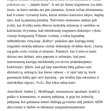
pokolenie nic –
„šnipšto karta“. Ir net jei šiuose teiginiuose yra dalis
tiesos, su kuria sutinka net pats jaunimas, žymiai rečiau užsimenama,
kad iš esmės vyresnioji karta, kuriai artimos kairiosios idėjos, šnipštą
daro, kad tą jaunimą pasiektų. Nušvitimo momentas sunkiai gali
įvykti, kai dvylika metų išbuvus mokyklų sistemoje ir susitikus su
kairiaisiais išvystama, kad intelektualų rengiamos diskusijos vyksta
vienoje brangiausių Vilniaus vyninių, o tokią legendinę
subkultūroms vietą kaip „Kablys“ paskaitas apie kairiąją mintį
rengiantis mokslų daktaras viešoje diskusijoje išvadina skyle, į kurią
esą gėda vestis svečius iš užsienio. Pamatyti, kuo Lietuvos kairė
skiriasi nuo dešinės, nėra paprasta ir sužinojus, kad pusė
matomiausių kairiųjų intelektualų yra atvirai praktikuojantys
krikščionys. Įtikėti, kad gal tarp anarchistų būtų galima rasti
alternatyvą, nelengva, kai šiuose ratuose – ir ypač tarp tų, kurie
garsiausiai kalba apie savo kairumą – per kraštus lipa seksizmas ir
stačiokiškas elgesys.
Voilà
. Štai tokia mūsų kairė.
Amerikietė Amber L. Hollibaugh, memuaruose aprašanti, kodėl ji
paliko ir komunistus, ir moterų judėjimą, ir gėjų bei lesbiečių
judėjimą, kol galiausiai nutarė didžiąją gyvenimo dalį paskirti AIDS
aktyvizmui ir darbui su labiausiai marginalizuojamomis