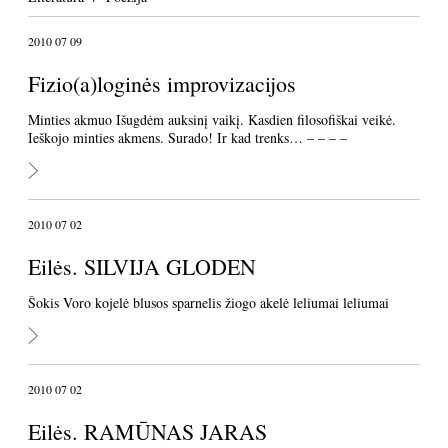
2010 07 09
Fizio(a)loginės improvizacijos
Minties akmuo Išugdėm auksinį vaikį. Kasdien filosofiškai veikė.
Ieškojo minties akmens. Surado! Ir kad trenks… – – – –
2010 07 02
Eilės. SILVIJA GLODEN
Šokis Voro kojelė blusos sparnelis žiogo akelė leliumai leliumai
2010 07 02
Eilės. RAMŪNAS JARAS