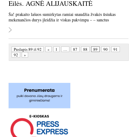
Eilės. AGNĖ ALIJAUSKAITĖ
Ša! prakaito lašuos sumirkytas ramiai snaudžia žvakės ūsiukas
mekenančios durys įleidžia ir viskas pakvimpa – – sanctus
Puslapis 89 iš 92
«
1
…
87
88
89
90
91
92
»