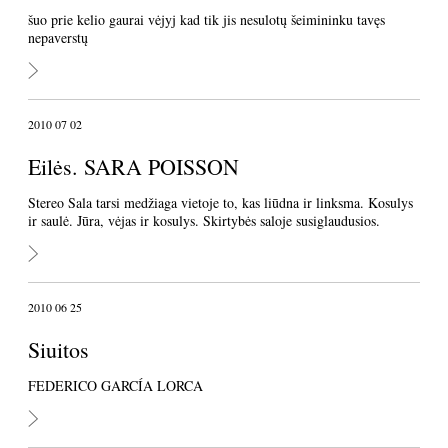
šuo prie kelio gaurai vėjyj kad tik jis nesulotų šeimininku tavęs
nepaverstų
2010 07 02
Eilės. SARA POISSON
Stereo Sala tarsi medžiaga vietoje to, kas liūdna ir linksma. Kosulys
ir saulė. Jūra, vėjas ir kosulys. Skirtybės saloje susiglaudusios.
2010 06 25
Siuitos
FEDERICO GARCÍA LORCA