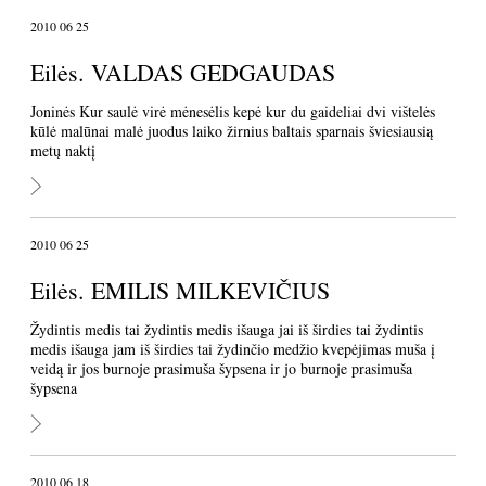
2010 06 25
Eilės. VALDAS GEDGAUDAS
Joninės Kur saulė virė mėnesėlis kepė kur du gaideliai dvi vištelės
kūlė malūnai malė juodus laiko žirnius baltais sparnais šviesiausią
metų naktį
2010 06 25
Eilės. EMILIS MILKEVIČIUS
Žydintis medis tai žydintis medis išauga jai iš širdies tai žydintis
medis išauga jam iš širdies tai žydinčio medžio kvepėjimas muša į
veidą ir jos burnoje prasimuša šypsena ir jo burnoje prasimuša
šypsena
2010 06 18