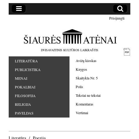
Prisijungti
DVISAVAITINIS KULTŪROS LAIKRAŠTIS
Avižų kioskas
LITERATŪRA
Knygos
PUBLICISTIKA
Skaitykla Nr. 5
MENAI
Polis
POKALBIAI
Tekstai ne tekstai
FILOSOFIJA
Komentaras
RELIGIJA
Vertimai
PAVELDAS
Literatūra
Poezija