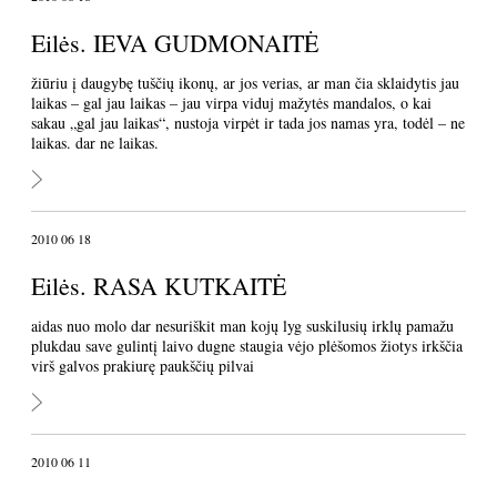
Eilės. IEVA GUDMONAITĖ
žiūriu į daugybę tuščių ikonų, ar jos verias, ar man čia sklaidytis jau
laikas – gal jau laikas – jau virpa viduj mažytės mandalos, o kai
sakau „gal jau laikas“, nustoja virpėt ir tada jos namas yra, todėl – ne
laikas. dar ne laikas.
2010 06 18
Eilės. RASA KUTKAITĖ
aidas nuo molo dar nesuriškit man kojų lyg suskilusių irklų pamažu
plukdau save gulintį laivo dugne staugia vėjo plėšomos žiotys irkščia
virš galvos prakiurę paukščių pilvai
2010 06 11