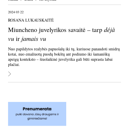
2024 03 22
ROSANA LUKAUSKAITĖ
déjà
Miuncheno juvelyrikos savaitė – tarp
vu
jamais vu
ir
Nuo papildytos realybės papuošalų iki tų, kuriuose panaudoti smidrų
kotai, nuo emaliuotų puodų bokštų ant podiumo iki šamaniškų
apeigų konteksto – šiuolaikinė juvelyrika gali būti suprasta labai
plačiai.