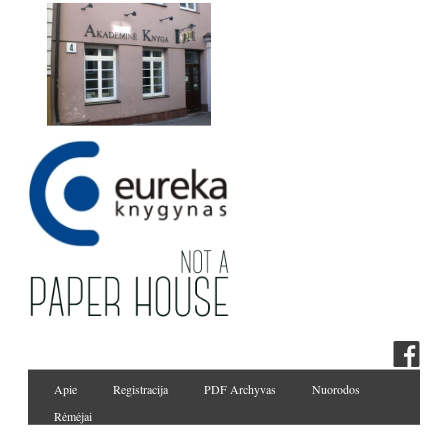
Apie
Registracija
PDF Archyvas
Nuorodos
Rėmėjai