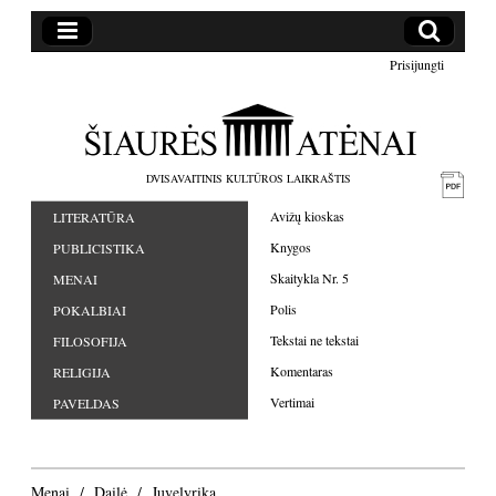
Prisijungti
DVISAVAITINIS KULTŪROS LAIKRAŠTIS
Avižų kioskas
LITERATŪRA
Knygos
PUBLICISTIKA
Skaitykla Nr. 5
MENAI
Polis
POKALBIAI
Tekstai ne tekstai
FILOSOFIJA
Komentaras
RELIGIJA
Vertimai
PAVELDAS
Menai
Dailė
Juvelyrika