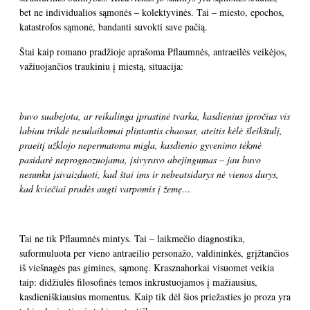
bet ne individualios sąmonės – kolektyvinės. Tai – miesto, epochos,
katastrofos sąmonė, bandanti suvokti save pačią.
Štai kaip romano pradžioje aprašoma Pflaumnės, antraeilės veikėjos,
važiuojančios traukiniu į miestą, situacija:
buvo suabejota, ar reikalinga įprastinė tvarka, kasdienius įpročius vis
labiau trikdė nesulaikomai plintantis chaosas, ateitis kėlė šleikštulį,
praeitį užklojo nepermatoma migla, kasdienio gyvenimo tėkmė
pasidarė neprognozuojama, įsivyravo abejingumas – jau buvo
nesunku įsivaizduoti, kad štai ims ir nebeatsidarys nė vienos durys,
kad kviečiai pradės augti varpomis į žemę…
Tai ne tik Pflaumnės mintys. Tai – laikmečio diagnostika,
suformuluota per vieno antraeilio personažo, valdininkės, grįžtančios
iš viešnagės pas gimines, sąmonę. Krasznahorkai visuomet veikia
taip: didžiulės filosofinės temos inkrustuojamos į mažiausius,
kasdieniškiausius momentus. Kaip tik dėl šios priežasties jo proza yra