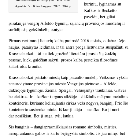
kūrinių, lyginamas su
Agurkis. V.: Kitos knygos, 2025. 384 p.
Kafkos ir Becketto
paveldu, bet giliai
įsišaknijęs vengrų Alfeldo lygumų, šąlančių provincijos miestelių ir
surūdijusių geležinkelių esatyje.
Pirmas vertimas į lietuvių kalbą pasirodė 2016-aisiais, o dabar išėjo
naujas, pataisytas leidimas, ir tai antra proga lietuviams susipažinti su
Krasznahorkai. Tai ne tiek grožinė literatūra įprasta šių žodžių
prasme, kiek, galėčiau sakyti, prozos kalba perteikta filosofinės
katastrofos kronika.
Krasznahorkai pristato miestą kaip pasaulio modelį. Veiksmas vyksta
nenurodytame provincijos mieste Vengrijos pietuose – Alfelde,
didžiojoje lygumoje. Žiema. Speigai. Vėluojantys traukiniai. Gatvės
be elektros. Ir – kažkur turgaus aikštėje – didžiulis mėlynas metalinis
konteineris, kuriame keliaujantis cirkas veža negyvą banginį. Prie šio
konteinerio susirenka minia. Iš kur ji atėjo – neaišku. Ko ji nori –
dar neaiškiau. Bet ji auga, tyli, laukia.
Šis banginis – daugiaprasmiškiausias romano simbolis, mirties,
nesuprantamos galios ir kartu bejėgystės simbolis. Jis jau miręs, bet