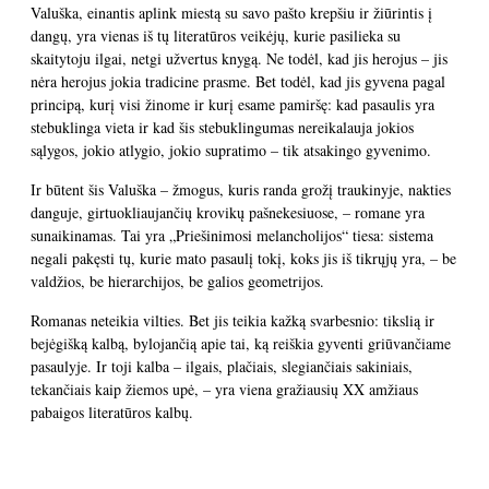
Valuška, einantis aplink miestą su savo pašto krepšiu ir žiūrintis į
dangų, yra vienas iš tų literatūros veikėjų, kurie pasilieka su
skaitytoju ilgai, netgi užvertus knygą. Ne todėl, kad jis herojus – jis
nėra herojus jokia tradicine prasme. Bet todėl, kad jis gyvena pagal
principą, kurį visi žinome ir kurį esame pamiršę: kad pasaulis yra
stebuklinga vieta ir kad šis stebuklingumas nereikalauja jokios
sąlygos, jokio atlygio, jokio supratimo – tik atsakingo gyvenimo.
Ir būtent šis Valuška – žmogus, kuris randa grožį traukinyje, nakties
danguje, girtuokliaujančių krovikų pašnekesiuose, – romane yra
sunaikinamas. Tai yra „Priešinimosi melancholijos“ tiesa: sistema
negali pakęsti tų, kurie mato pasaulį tokį, koks jis iš tikrųjų yra, – be
valdžios, be hierarchijos, be galios geometrijos.
Romanas neteikia vilties. Bet jis teikia kažką svarbesnio: tikslią ir
bejėgišką kalbą, bylojančią apie tai, ką reiškia gyventi griūvančiame
pasaulyje. Ir toji kalba – ilgais, plačiais, slegiančiais sakiniais,
tekančiais kaip žiemos upė, – yra viena gražiausių XX amžiaus
pabaigos literatūros kalbų.