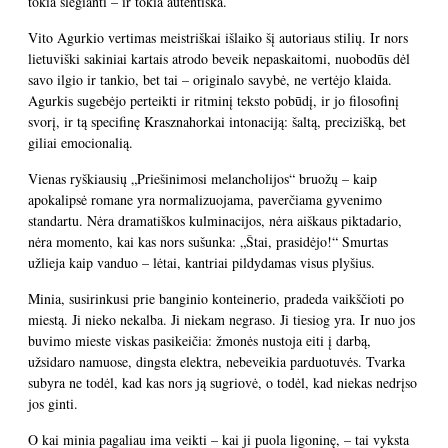
tokia slegianti – ir tokia autentiška.
Vito Agurkio vertimas meistriškai išlaiko šį autoriaus stilių. Ir nors
lietuviški sakiniai kartais atrodo beveik nepaskaitomi, nuobodūs dėl
savo ilgio ir tankio, bet tai – originalo savybė, ne vertėjo klaida.
Agurkis sugebėjo perteikti ir ritminį teksto pobūdį, ir jo filosofinį
svorį, ir tą specifinę Krasznahorkai intonaciją: šaltą, precizišką, bet
giliai emocionalią.
Vienas ryškiausių „Priešinimosi melancholijos“ bruožų – kaip
apokalipsė romane yra normalizuojama, paverčiama gyvenimo
standartu. Nėra dramatiškos kulminacijos, nėra aiškaus piktadario,
nėra momento, kai kas nors sušunka: „Štai, prasidėjo!“ Smurtas
užlieja kaip vanduo – lėtai, kantriai pildydamas visus plyšius.
Minia, susirinkusi prie banginio konteinerio, pradeda vaikščioti po
miestą. Ji nieko nekalba. Ji niekam negraso. Ji tiesiog yra. Ir nuo jos
buvimo mieste viskas pasikeičia: žmonės nustoja eiti į darbą,
užsidaro namuose, dingsta elektra, nebeveikia parduotuvės. Tvarka
subyra ne todėl, kad kas nors ją sugriovė, o todėl, kad niekas nedrįso
jos ginti.
O kai minia pagaliau ima veikti – kai ji puola ligoninę, – tai vyksta