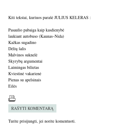
Kiti tekstai, kuriuos parašė JULIUS KELERAS :
Pasaulio pabaiga kaip kasdienybė
laukiant autobuso (Kaunas–Nida)
Kažkas sugadino
Dėlių šalis
Malvinos suknelė
Skyrybų argumentai
Laimingas bilietas
Kviestinė vakarienė
Pienas su apelsinais
Eilės
RAŠYTI KOMENTARĄ
Turite
prisijungti
, jei norite komentuoti.