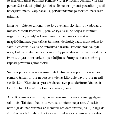
jo intelektualinis buvimas romane yra gravitacinis centras: visi kiti
personažai sukasi aplink jo idėjas. Jis nenori griauti pasaulio – jis tik
bejėgiškai mato, kaip pasaulis, patvirtindamas jo teorijas, pats save
griauna.
Esternė – Esteros žmona, nuo jo gyvenanti skyrium. Ji vadovauja
miesto Moterų komitetui, palaiko ryšius su policijos viršininku,
organizuoja „sąjūdį“ – kuris, nors romane niekada aiškiai
neapibūdinamas, yra kažkas tamsaus, destruktyvaus, maskuojančio
savo tikruosius tikslus po retorikos skraiste. Esternė nori valdyti. Ji
nori, kad viešpataujantis chaosas būtų pakeistas – jos pačios valdoma
tvarka. Ji yra autoritarizmo įsikūnijimas: žmogus, kuris nuoširdų
rūpestį paverčia galios siekiu.
Šie trys personažai – naivusis, intelektualusis ir politinis – sudaro
romano trikampį. Jie neperspėja vienas kito apie pavojų. Jie negali
susišnekėti. Kiekvienas yra užsidaręs savo pasaulėžiūros kiaute, ir
kaip tik todėl katastrofa tampa neišvengiama.
Apie Krasznahorkai prozą dažnai sakoma: jis rašo pernelyg ilgais
sakiniais. Tai tiesa, bet, kita vertus, tai nieko nepasako. Jo sakiniai
nėra ilgi dėl nedrausmės ar manieringos demonstracijos – jie ilgi dėl
struktūrinės būtinybės. Kiekvienas jo sakinys yra sąmonės srautas,