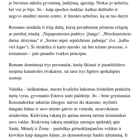
jo buvimas sukelia gyvenimą, judėjimą, agresiją. Niekas jo neliečia,
bet visi jo bijo. Jis – kaip epochos ženklas: kažkas didžiulio ir
negyvo atsidūrė miesto centre, ir žmonės nebežino, ką su tuo daryti.
Romanas susideda iš trijų dalių, kurių pavadinimai primena religinį
ar juridinį ritualą: „Nepaprastosios padėtys: įžanga“, „Werckmeisterio
darna: dėstymas“ ir „Sermo super sepulchrum: pabaiga“ (
lot
. „kalba
virš kapo“). Ši struktūra iš karto nurodo: tai bus teismo procesas, o
teisiamasis – pats pasaulio tvarkos principas.
Romane dominuoja trys personažai, kurių likimai ir pasaulėžiūros
susipina katastrofos išvakarėse, tai tarsi trys figūros apokalipsės
scenoje.
Valuška – laiškininkas, miesto kvaileliu laikomas trisdešimt penkerių
metų vyras, gyvenantis Esteros sodo pašiūrėje. Jis – bene gryniausias
Krasznahorkai sukurtas žmogus: naivus iki skausmo, mylintis
dangaus kūnus ir savo miesto gatves su vienodu, nesuvokiamu
atsidavimu. Kiekvieną vakarą jis apeina miestą tartum šeimininkas
savo valdas. Kiekvieną vakarą smuklėje surengia spektaklį apie
Saulę, Mėnulį ir Žemę – pasitelkęs girtuokliaujančius vežikus ir
krovikus kaip dangaus kūnus, jis demonstruoja Saulės užtemimą. Ir