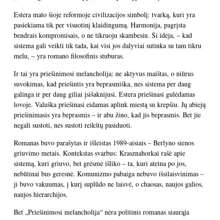
Estera mato šioje reformoje civilizacijos simbolį: tvarką, kuri yra
pasiekiama tik per visuotinį klaidingumą. Harmonija, pagrįsta
bendrais kompromisais, o ne tikruoju skambesiu. Ši idėja, – kad
sistema gali veikti tik tada, kai visi jos dalyviai sutinka su tam tikru
melu, – yra romano filosofinis stuburas.
Ir tai yra priešinimosi melancholija: ne aktyvus maištas, o niūrus
suvokimas, kad priešintis yra beprasmiška, nes sistema per daug
galinga ir per daug giliai įsišaknijusi. Estera priešinasi gulėdamas
lovoje. Valuška priešinasi eidamas aplink miestą su krepšiu. Jų abiejų
priešinimasis yra beprasmis – ir abu žino, kad jis beprasmis. Bet jie
negali sustoti, nes sustoti reikštų pasiduoti.
Romanas buvo parašytas ir išleistas 1989-aisiais – Berlyno sienos
griuvimo metais. Kontekstas svarbus: Krasznahorkai rašė apie
sistemą, kuri griuvo, bet grėsmė išliko – ta, kuri ateina po jos,
nebūtinai bus geresnė. Komunizmo pabaiga nebuvo išsilaisvinimas –
ji buvo vakuumas, į kurį suplūdo ne laisvė, o chaosas, naujos galios,
naujos hierarchijos.
Bet „Priešinimosi melancholija“ nėra politinis romanas siaurąja