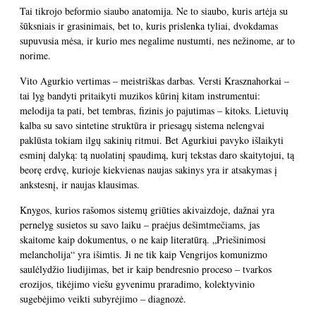
Tai tikrojo beformio siaubo anatomija. Ne to siaubo, kuris artėja su
šūksniais ir grasinimais, bet to, kuris prislenka tyliai, dvokdamas
supuvusia mėsa, ir kurio mes negalime nustumti, nes nežinome, ar to
norime.
Vito Agurkio vertimas – meistriškas darbas. Versti Krasznahorkai –
tai lyg bandyti pritaikyti muzikos kūrinį kitam instrumentui:
melodija ta pati, bet tembras, fizinis jo pajutimas – kitoks. Lietuvių
kalba su savo sintetine struktūra ir priesagų sistema nelengvai
paklūsta tokiam ilgų sakinių ritmui. Bet Agurkiui pavyko išlaikyti
esminį dalyką: tą nuolatinį spaudimą, kurį tekstas daro skaitytojui, tą
beorę erdvę, kurioje kiekvienas naujas sakinys yra ir atsakymas į
ankstesnį, ir naujas klausimas.
Knygos, kurios rašomos sistemų griūties akivaizdoje, dažnai yra
pernelyg susietos su savo laiku – praėjus dešimtmečiams, jas
skaitome kaip dokumentus, o ne kaip literatūrą. „Priešinimosi
melancholija“ yra išimtis. Ji ne tik kaip Vengrijos komunizmo
saulėlydžio liudijimas, bet ir kaip bendresnio proceso – tvarkos
erozijos, tikėjimo viešu gyvenimu praradimo, kolektyvinio
sugebėjimo veikti subyrėjimo – diagnozė.