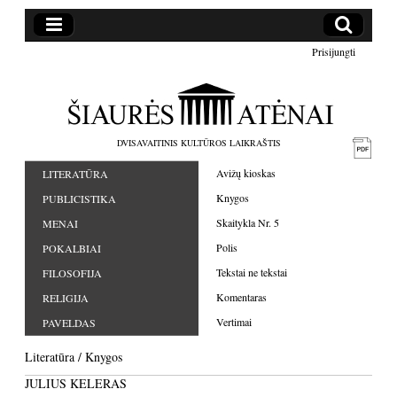
Prisijungti
DVISAVAITINIS KULTŪROS LAIKRAŠTIS
Avižų kioskas
LITERATŪRA
Knygos
PUBLICISTIKA
Skaitykla Nr. 5
MENAI
Polis
POKALBIAI
Tekstai ne tekstai
FILOSOFIJA
Komentaras
RELIGIJA
Vertimai
PAVELDAS
Literatūra
/
Knygos
JULIUS KELERAS