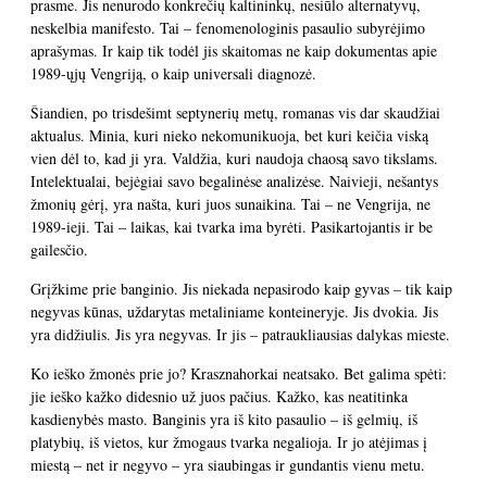
prasme. Jis nenurodo konkrečių kaltininkų, nesiūlo alternatyvų,
neskelbia manifesto. Tai – fenomenologinis pasaulio subyrėjimo
aprašymas. Ir kaip tik todėl jis skaitomas ne kaip dokumentas apie
1989-ųjų Vengriją, o kaip universali diagnozė.
Šiandien, po trisdešimt septynerių metų, romanas vis dar skaudžiai
aktualus. Minia, kuri nieko nekomunikuoja, bet kuri keičia viską
vien dėl to, kad ji yra. Valdžia, kuri naudoja chaosą savo tikslams.
Intelektualai, bejėgiai savo begalinėse analizėse. Naivieji, nešantys
žmonių gėrį, yra našta, kuri juos sunaikina. Tai – ne Vengrija, ne
1989-ieji. Tai – laikas, kai tvarka ima byrėti. Pasikartojantis ir be
gailesčio.
Grįžkime prie banginio. Jis niekada nepasirodo kaip gyvas – tik kaip
negyvas kūnas, uždarytas metaliniame konteineryje. Jis dvokia. Jis
yra didžiulis. Jis yra negyvas. Ir jis – patraukliausias dalykas mieste.
Ko ieško žmonės prie jo? Krasznahorkai neatsako. Bet galima spėti:
jie ieško kažko didesnio už juos pačius. Kažko, kas neatitinka
kasdienybės masto. Banginis yra iš kito pasaulio – iš gelmių, iš
platybių, iš vietos, kur žmogaus tvarka negalioja. Ir jo atėjimas į
miestą – net ir negyvo – yra siaubingas ir gundantis vienu metu.