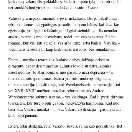
kiekvieną vakarą šis spektaklis sukelia trumputę tylą – akimirką, kai
net smuklės lankytojai pajunta kažką didesnio už save.
Valuška yra nepakaltinamas,
ergo
ir nekaltasis. Bet jo nekaltumas
nėra kvailumas: tai ypatingas pasaulio matymo būdas, kai visa, kas
egzistuoja, yra lygiai reikšminga ir lygiai stebuklinga. Jis nemoka
atskirti svarbaus nuo nesvarbaus, todėl jam viskas svarbu. Šiame
romane, kur visi kiti veikėjai yra arba įtūžę, arba bailiai, Valuška –
vienintelis teisuolis ir, kaip kiekvienas teisuolis, bus sunaikintas.
Estera – muzikos teoretikas, kadaise dirbęs didžiojo orkestro
dirigentu, dabar dešimtmečius gulintis lovoje su užtrauktomis
užuolaidomis. Jo atsiribojimas nuo pasaulio nėra depresija – tai
intelektualinis sprendimas. Estera yra suformulavęs originalią
muzikos teoriją: jis įsitikinęs, kad Werckmeisterio temperacija – tai
yra XVII–XVIII amžiaus muzikos reformatoriaus Andreo
Werckmeisterio sukurta sistema – yra klaidinga. Kad ji įvedė dirbtinę
tvarką ten, kur turėjo būti gyvoji, nesuvaržyta harmonija. Kad nuo
tada visa Vakarų muzika – ir visa Vakarų civilizacija – pastatyta ant
klaidingo pamato.
Estera retai atsikelia, retai vaikšto, beveik su niekuo nesusitinka. Bet