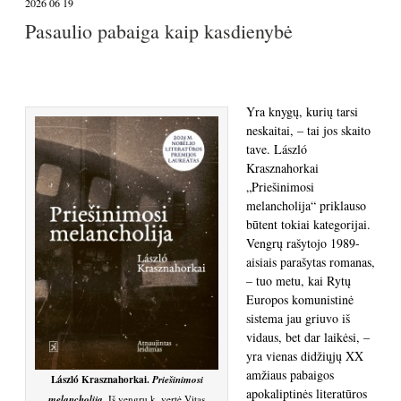
2026 06 19
Pasaulio pabaiga kaip kasdienybė
Yra knygų, kurių tarsi
neskaitai, – tai jos skaito
tave. László
Krasznahorkai
„Priešinimosi
melancholija“ priklauso
būtent tokiai kategorijai.
Vengrų rašytojo 1989-
aisiais parašytas romanas,
– tuo metu, kai Rytų
Europos komunistinė
sistema jau griuvo iš
vidaus, bet dar laikėsi, –
yra vienas didžiųjų XX
amžiaus pabaigos
László Krasznahorkai.
Priešinimosi
apokaliptinės literatūros
.
melancholija
Iš vengrų k. vertė Vitas