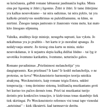
su keisčiausia, galbūt romane labiausiai jaudinančia logika. Minia
eina per ligoninę ir žiūri į ligonius. Žiūri ir žiūri. Ir tame žiūrėjime
yra kažkas nesuvokiamo – tai nėra sadizmas, tai nėra pyktis, tai yra
kažkoks primityvus susidūrimas su pažeidžiamumu, su kūnu, su
mirtimi. Žmogus tampa jautresnis ir žiauresnis vienu metu, kai mato
kito žmogaus silpnumą.
Valuška, atsidūręs šioje minioje, nesugeba suprasti, kas vyksta. Jo
nekaltumas yra jo pražūtis – bet kartu ir jo moralinė apsauga. Jis
nedalyvauja smurte. Jis tiesiog eina kartu su minia, nieko
nesuvokdamas, ir ši nejautra slepia kažką didžiai liūdno – tai lyg ir
savotiška šventumo karikatūra, šventumo, neturinčio galios.
Romano pavadinimas „Priešinimosi melancholija“ yra
daugiaprasmis. Kas priešinasi? Ir kam? Ir kodėl melancholija, o ne
protestas, ne kova? Werckmeisterio harmonijos teorija suteikia
atsakymą. Werckmeisteris, kaip romane teigia Estera, sukūrė
temperaciją – tonų derinimo sistemą, leidžiančią muzikantams groti
bet kuriuo tos pačios dermės tonu. Prieš tai muzikantai turėjo
derintis prie konkrečios tonacijos, ir kiekvienas tonas skambėjo šiek
tiek skirtingai. Po Werckmeisterio reformos visi tonai tapo vienodai
„neteisingi“ – kiek iškraipyti, kad tarpusavyje derėtų.