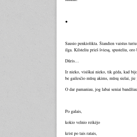
●
Sausio penkiolikta. Šiandien vaistus turiu 
ilga. Kilsteliu prieš šviesą, spusteliu, or
Dūris…
Ir nieko, visiškai nieko, tik gėda, kad bi
be gailesčio mūsų akims, mūsų sielai, jie 
O dar pamaniau, jog labai seniai bandžiau
Po galais,
kokio velnio reikėjo
krist po tais ratais,