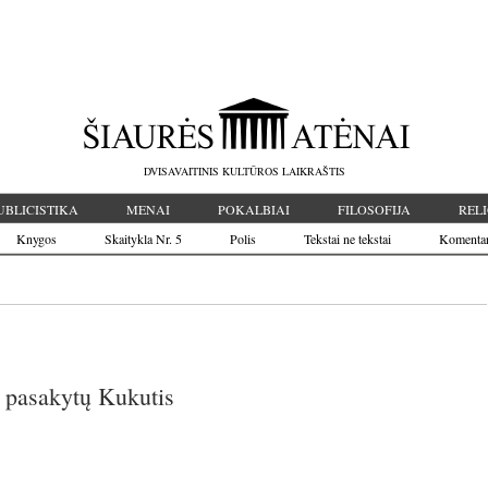
DVISAVAITINIS KULTŪROS LAIKRAŠTIS
UBLICISTIKA
MENAI
POKALBIAI
FILOSOFIJA
RELI
Knygos
Skaitykla Nr. 5
Polis
Tekstai ne tekstai
Komenta
ą pasakytų Kukutis