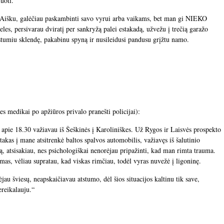
iuoti.
. Aišku, galėčiau paskambinti savo vyrui arba vaikams, bet man gi NIEKO
es, persivarau dviratį per sankryžą palei estakadą, užvežu į trečią garažo
žstumiu sklendę, pakabinu spyną ir nusileidusi pandusu grįžtu namo.
 nes medikai po apžiūros privalo pranešti policijai):
ą apie 18.30 važiavau iš Šeškinės į Karoliniškes. Už Rygos ir Laisvės prospekto
takas į mane atsitrenkė baltos spalvos automobilis, važiavęs iš šalutinio
ąją, atsisakiau, nes psichologiškai nenorėjau pripažinti, kad man rimta trauma.
mas, vėliau supratau, kad viskas rimčiau, todėl vyras nuvežė į ligoninę.
au šviesų, neapskaičiavau atstumo, dėl šios situacijos kaltinu tik save,
ereikalauju.“