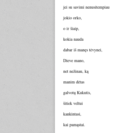
jei su savimi nenusitempiau
jokio orko,
o ir šiaip,
kokia nauda
dabar iš manęs tėvynei,
Dieve mano,
net nežinau, ką
manim dėtas
galvotų Kukutis,
šitiek veltui
kankintasi,
kai pamąstai.