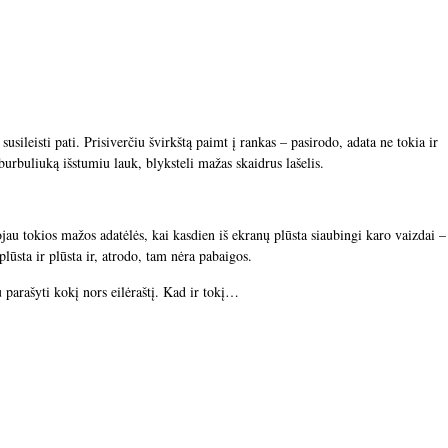
susileisti pati. Prisiverčiu švirkštą paimt į rankas – pasirodo, adata ne tokia ir
o burbuliuką išstumiu lauk, blyksteli mažas skaidrus lašelis.
jojau tokios mažos adatėlės, kai kasdien iš ekranų plūsta siaubingi karo vaizdai –
plūsta ir plūsta ir, atrodo, tam nėra pabaigos.
 parašyti kokį nors eilėraštį. Kad ir tokį…