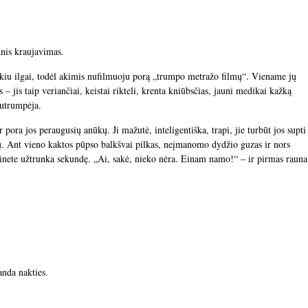
inis kraujavimas.
kiu ilgai, todėl akimis nufilmuoju porą „trumpo metražo filmų“. Viename jų
 – jis taip veriančiai, keistai rikteli, krenta kniūbsčias, jauni medikai kažką
 sutrumpėja.
pora jos peraugusių anūkų. Ji mažutė, inteligentiška, trapi, jie turbūt jos supti
čių. Ant vieno kaktos pūpso balkšvai pilkas, neįmanomo dydžio guzas ir nors
binete užtrunka sekundę. „Ai, sakė, nieko nėra. Einam namo!“ – ir pirmas rauna
anda nakties.