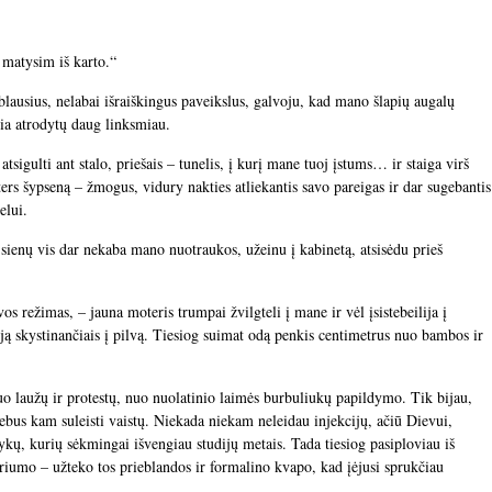
 matysim iš karto.“
lausius, nelabai išraiškingus paveikslus, galvoju, kad mano šlapių augalų
 čia atrodytų daug linksmiau.
atsigulti ant stalo, priešais – tunelis, į kurį mane tuoj įstums… ir staiga virš
ers šypseną – žmogus, vidury nakties atliekantis savo pareigas ir dar sugebantis
elui.
 sienų vis dar nekaba mano nuotraukos, užeinu į kabinetą, atsisėdu prieš
os režimas, – jauna moteris trumpai žvilgteli į mane ir vėl įsistebeilija į
ą skystinančiais į pilvą. Tiesiog suimat odą penkis centimetrus nuo bambos ir
uo laužų ir protestų, nuo nuolatinio laimės burbuliukų papildymo. Tik bijau,
ebus kam suleisti vaistų. Niekada niekam neleidau injekcijų, ačiū Dievui,
lykų, kurių sėkmingai išvengiau studijų metais. Tada tiesiog pasiploviau iš
oriumo – užteko tos prieblandos ir formalino kvapo, kad įėjusi sprukčiau