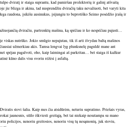
stulpo dviratį ir staiga suprantu, kad pamiršau prožektorių ir galinį atšvaitą
oje jie blizga ir akina, tad nusprendžiu dviračių taku nevažiuoti, bet varyti kita
ega raudona, įsikišu ausinukus, įsijungiu to beprotiško Seimo posėdžio įrašą ir
ažiuojančią dviračiu, partrenktų mašina, ką spėčiau ir ko nespėčiau pajusti…
je viskas nutrūko. Jokio smūgio nepajutau, tik iš arti išvydau baltą mašinos
reičiausiai užmerkiau akis. Tamsa lengvai lyg plunksnelę paguldė mane ant
 net spėjau pagalvoti, oho, kaip laimingai aš parkritau… bet staiga iš kažkur
inė kūno dalis visu svoriu rėžėsi į asfaltą.
Dviratis stovi šalia. Kaip mes čia atsidūrėm, neturiu supratimo. Priešais vyras,
erokai jaunesnis, siūlo iškviesti greitąją, bet tai niekaip nesutampa su mano
riu policijos, nenoriu greitosios, nenoriu visų tų nesąmonių, juk stoviu,