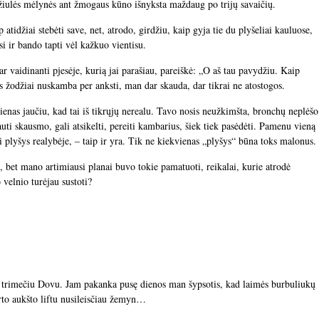
džiulės mėlynės ant žmogaus kūno išnyksta maždaug po trijų savaičių.
atidžiai stebėti save, net, atrodo, girdžiu, kaip gyja tie du plyšeliai kauluose,
asi ir bando tapti vėl kažkuo vientisu.
r vaidinanti pjesėje, kurią jai parašiau, pareiškė: „O aš tau pavydžiu. Kaip
os žodžiai nuskamba per anksti, man dar skauda, dar tikrai ne atostogos.
 dienas jaučiu, kad tai iš tikrųjų nerealu. Tavo nosis neužkimšta, bronchų neplėšo
auti skausmo, gali atsikelti, pereiti kambarius, šiek tiek pasėdėti. Pamenu vieną
rsi plyšys realybėje, – taip ir yra. Tik ne kiekvienas „plyšys“ būna toks malonus.
, bet mano artimiausi planai buvo tokie pamatuoti, reikalai, kurie atrodė
 velnio turėjau sustoti?
u trimečiu Dovu. Jam pakanka pusę dienos man šypsotis, kad laimės burbuliukų
virto aukšto liftu nusileisčiau žemyn…