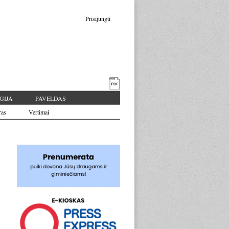
Prisijungti
GIJA
PAVELDAS
ras
Vertimai