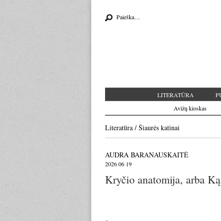
Search for:
LITERATŪRA
P
Avižų kioskas
Literatūra
/
Šiaurės katinai
AUDRA BARANAUSKAITĖ
2026 06 19
Kryčio anatomija, arba K