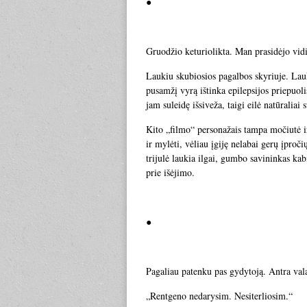
●
Gruodžio keturiolikta. Man prasidėjo vid
Laukiu skubiosios pagalbos skyriuje. Lau
pusamžį vyrą ištinka epilepsijos priepuolis
jam suleidę išsiveža, taigi eilė natūraliai
Kito „filmo“ personažais tampa močiutė ir 
ir mylėti, vėliau įgiję nelabai gerų įpro
trijulė laukia ilgai, gumbo savininkas ka
prie išėjimo.
●
Pagaliau patenku pas gydytoją. Antra val
„Rentgeno nedarysim. Nesiterliosim.“