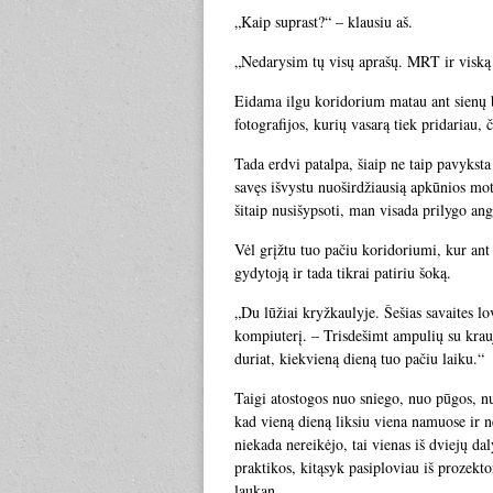
„Kaip suprast?“ – klausiu aš.
„Nedarysim tų visų aprašų. MRT ir viską
Eidama ilgu koridorium matau ant sienų b
fotografijos, kurių vasarą tiek pridariau,
Tada erdvi patalpa, šiaip ne taip pavyksta 
savęs išvystu nuoširdžiausią apkūnios mot
šitaip nusišypsoti, man visada prilygo ang
Vėl grįžtu tuo pačiu koridoriumi, kur ant
gydytoją ir tada tikrai patiriu šoką.
„Du lūžiai kryžkaulyje. Šešias savaites lov
kompiuterį. – Trisdešimt ampulių su krauj
duriat, kiekvieną dieną tuo pačiu laiku.“
Taigi atostogos nuo sniego, nuo pūgos, n
kad vieną dieną liksiu viena namuose ir n
niekada nereikėjo, tai vienas iš dviejų da
praktikos, kitąsyk pasiploviau iš prozekt
laukan.