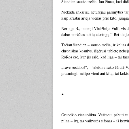
Šiandien sausio trečia. Jau žinau, kad di
Niekada anksčiau neturėjau galimybės taip 
kaip kraštai artėja vienas prie kito, jungi
Neringa B., manoji Virdžinija Vulf, vis da
dabar norėčiau tokių atostogų!“ Bet tie j
Tačiau šiandien – sausio trečia, ir kelias
chroniškas kosulys, išgėrusi tabletę nebej
RoRos esė, kur jis rašė, kad liga – tai ta
„Tave sustabdė“, – telefonu sako Jūratė V.
prasmingi, nelipo vieni ant kitų, tai kokio
●
Gruodžio vienuolikta. Važiuoju pabūti s
pilna – lyg tas vaikystės sifonas – iš ket