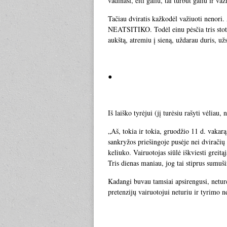
vadinasi, eiti galiu, tai turbūt galiu ir važ
Tačiau dviratis kažkodėl važiuoti nenori
NEATSITIKO. Todėl einu pėsčia tris stotel
aukštą, atremiu į sieną, uždarau duris, u
●
Iš laiško tyrėjui (jį turėsiu rašyti vėliau,
„Aš, tokia ir tokia, gruodžio 11 d. vakar
sankryžos priešingoje pusėje nei dviračių 
keliuko. Vairuotojas siūlė iškviesti greit
Tris dienas maniau, jog tai stiprus sumuši
Kadangi buvau tamsiai apsirengusi, neturėj
pretenzijų vairuotojui neturiu ir tyrimo n