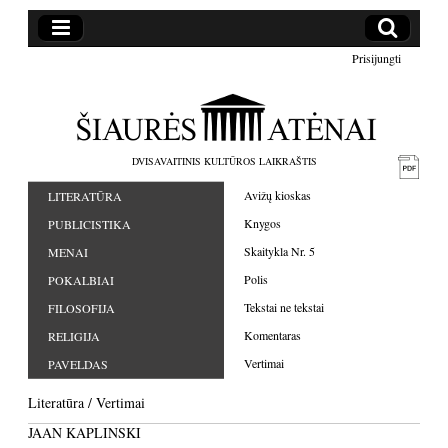
Prisijungti
DVISAVAITINIS KULTŪROS LAIKRAŠTIS
Avižų kioskas
LITERATŪRA
Knygos
PUBLICISTIKA
Skaitykla Nr. 5
MENAI
Polis
POKALBIAI
Tekstai ne tekstai
FILOSOFIJA
Komentaras
RELIGIJA
Vertimai
PAVELDAS
Literatūra
/
Vertimai
JAAN KAPLINSKI