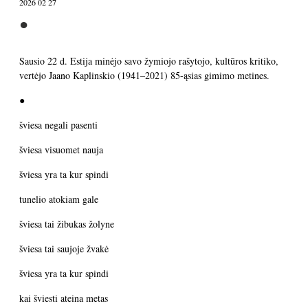
2026 02 27
●
Sausio 22 d. Estija minėjo savo žymiojo rašytojo, kultūros kritiko,
vertėjo Jaano Kaplinskio (1941–2021) 85-ąsias gimimo metines.
●
šviesa negali pasenti
šviesa visuomet nauja
šviesa yra ta kur spindi
tunelio atokiam gale
šviesa tai žibukas žolyne
šviesa tai saujoje žvakė
šviesa yra ta kur spindi
kai šviesti ateina metas