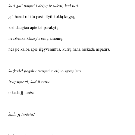
kurį gali paimti į delną ir sakyti, kad turi
.
gal hanai reiktų paskaityti kokią knygą,
kad daugiau apie tai pasakytų.
neužtenka klausyti senų žmonių,
nes jie kalba apie išgyvenimus, kurių hana niekada nepatirs.
kažkodėl negaliu perimti svetimo gyvenimo
ir apsimesti, kad jį turiu.
o kada jį turės?
kada jį turėsiu?