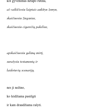
kol gyvenimas netapo rutina,
aš vaikščiosiu laiptais aukštyn žemyn,
skaičiuosiu žingsnius,
skaičiuosiu cigarečių pakelius,
apskaičiuosiu galimą mirtį,
surašysiu testamentą ir
laidotuvių scenarijų.
nes ji nežino,
ko leidžiama pasiilgti
ir kam draudžiama rašyti.