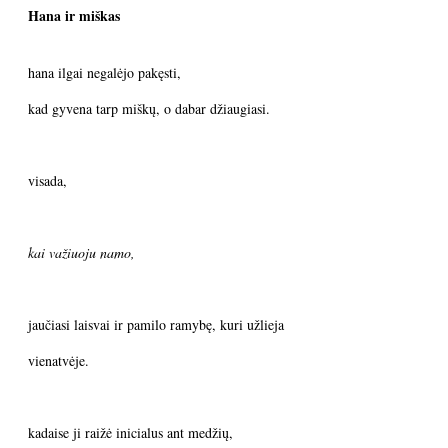
Hana ir miškas
hana ilgai negalėjo pakęsti,
kad gyvena tarp miškų, o dabar džiaugiasi.
visada,
kai važiuoju namo,
jaučiasi laisvai ir pamilo ramybę, kuri užlieja
vienatvėje.
kadaise ji raižė inicialus ant medžių,