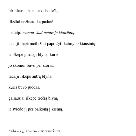
pirmiausia hana sukniso tešlą.
tiksliai nežinau, ką padarė
ne taip.
manau, kad neturėjo kiaušinių.
tada ji liepė meilužiui paprašyti kaimyno kiaušinių
ir iškepė pirmąjį blyną, kuris
jo skoniui buvo per storas.
tada ji iškepė antrą blyną,
kuris buvo juodas.
galiausiai iškepė trečią blyną
ir sviedė jį per balkoną į kiemą.
tada aš jį išvariau ir pasakiau,