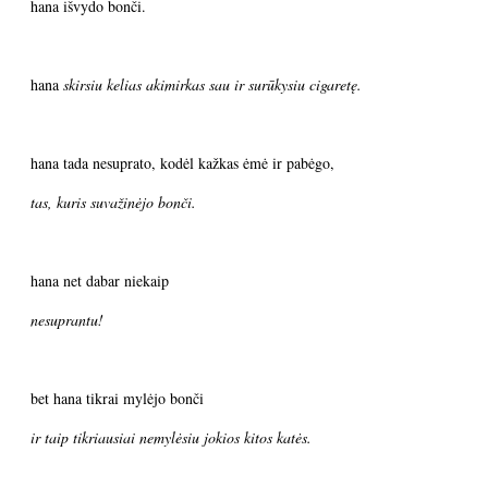
hana išvydo bonči.
hana
skirsiu kelias akimirkas sau ir surūkysiu cigaretę.
hana tada nesuprato, kodėl kažkas ėmė ir pabėgo,
tas, kuris suvažinėjo bonči.
hana net dabar niekaip
nesuprantu!
bet hana tikrai mylėjo bonči
ir taip tikriausiai nemylėsiu jokios kitos katės.