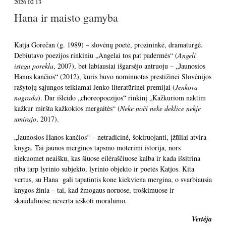
2026 02 13
Hana ir maisto gamyba
Katja Gorečan (g. 1989) – slovėnų poetė, prozininkė, dramaturgė.
Debiutavo poezijos rinkiniu „Angelai tos pat padermės“ (
Angeli
istega porekla
, 2007), bet labiausiai išgarsėjo antruoju – „Jaunosios
Hanos kančios“ (2012), kuris buvo nominuotas prestižinei Slovėnijos
rašytojų sąjungos teikiamai Jenko literatūrinei premijai (
Jenkova
nagrada
). Dar išleido „choreopoezijos“ rinkinį „Kažkuriom naktim
kažkur miršta kažkokios mergaitės“ (
Neke noči neke deklice nekje
umirajo
, 2017).
„Jaunosios Hanos kančios“ – netradicinė, šokiruojanti, įžūliai atvira
knyga. Tai jaunos merginos tapsmo moterimi istorija, nors
niekuomet neaišku, kas šiuose eilėraščiuose kalba ir kada išsitrina
riba tarp lyrinio subjekto, lyrinio objekto ir poetės Katjos. Kita
vertus, su Hana gali tapatintis kone kiekviena mergina, o svarbiausia
knygos žinia – tai, kad žmogaus noruose, troškimuose ir
skauduliuose neverta ieškoti moralumo.
Vertėja