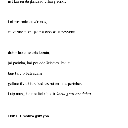
net kai pirštą įkišdavo giliai į gerklę.
kol pasirodė sutvėrimas,
su kuriuo ji vėl jautėsi nešvari ir nevykusi.
dabar hanos svoris krenta,
jai patinka, kai per odą šviečiasi kaulai,
taip turėjo būti seniai.
galime tik tikėtis, kad tas sutvėrimas pastebės,
kaip mūsų hana sulieknėjo, ir
kokia graži esu dabar
.
Hana ir maisto gamyba