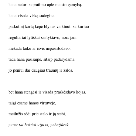
hana neturi supratimo apie maisto gamybą.
hana visada viską sudegina.
paskutinį kartą kepė blynus vaikinui, su kuriuo
reguliariai lytiškai santykiavo, nors jam
niekada laiku ar išvis nepasistodavo.
tada hana pasišaipė, šitaip padarydama
jo peniui dar daugiau traumų ir žalos.
bet hana stengėsi ir visada praskėsdavo kojas.
taigi esame hanos virtuvėje,
meilužis sėdi prie stalo ir ją stebi,
mane tai baisiai užpisa, nebežiūrėk
.