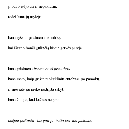
ji buvo išdykusi ir nepaklusni,
todėl hana ją mylėjo.
hana ryškiai prisimena akimirką,
kai išvydo bonči gulinčią kitoje gatvės pusėje.
hana prisimena
ir tuomet aš pravirkstu
.
hana mato, kaip grįžta mokykliniu autobusu po pamokų,
ir močiutė jai nieko nedrįsta sakyti.
hana žinojo, kad kažkas negerai.
nuėjau pažiūrėti, kas guli po balta kruvina paklode.