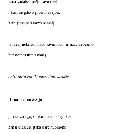
hana kadaise turėjo savo medį,
į kurį mėgdavo įlipti ir svajoti,
kaip jame pasistatys namelį.
tą medį nukirto miško savininkai, ir hana nebežino,
kur norėtų turėti namą.
todėl turiu eiti iki paskutinio medžio.
Hana ir anoreksija
pirmą kartą ją sutiko būdama trylikos.
hanai didžiulę įtaką darė nuomonė