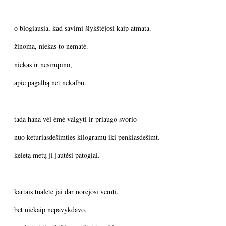
o blogiausia, kad savimi šlykštėjosi kaip atmata.
žinoma, niekas to nematė.
niekas ir nesirūpino,
apie pagalbą net nekalbu.
tada hana vėl ėmė valgyti ir priaugo svorio –
nuo keturiasdešimties kilogramų iki penkiasdešimt.
keletą metų ji jautėsi patogiai.
kartais tualete jai dar norėjosi vemti,
bet niekaip nepavykdavo,