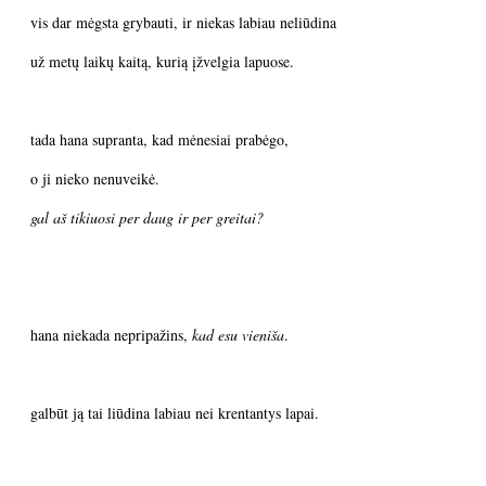
vis dar mėgsta grybauti, ir niekas labiau neliūdina
už metų laikų kaitą, kurią įžvelgia lapuose.
tada hana supranta, kad mėnesiai prabėgo,
o ji nieko nenuveikė.
gal aš tikiuosi per daug ir per greitai?
hana niekada nepripažins,
kad esu vieniša
.
galbūt ją tai liūdina labiau nei krentantys lapai.