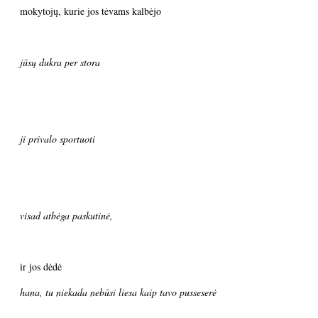
mokytojų, kurie jos tėvams kalbėjo
jūsų dukra per stora
ji privalo sportuoti
visad atbėga paskutinė,
ir jos dėdė
hana, tu niekada nebūsi liesa kaip tavo pusseserė