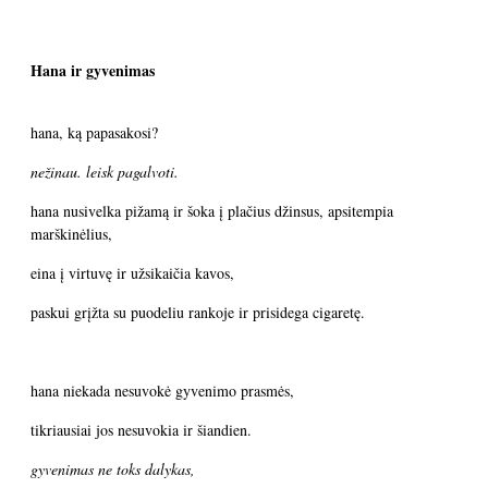
Hana ir gyvenimas
hana, ką papasakosi?
nežinau. leisk pagalvoti.
hana nusivelka pižamą ir šoka į plačius džinsus, apsitempia
marškinėlius,
eina į virtuvę ir užsikaičia kavos,
paskui grįžta su puodeliu rankoje ir prisidega cigaretę.
hana niekada nesuvokė gyvenimo prasmės,
tikriausiai jos nesuvokia ir šiandien.
gyvenimas ne toks dalykas,