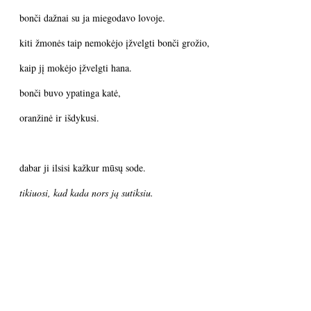
bonči dažnai su ja miegodavo lovoje.
kiti žmonės taip nemokėjo įžvelgti bonči grožio,
kaip jį mokėjo įžvelgti hana.
bonči buvo ypatinga katė,
oranžinė ir išdykusi.
dabar ji ilsisi kažkur mūsų sode.
tikiuosi, kad kada nors ją sutiksiu.