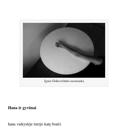
Ignės Grikevičiūtės nuotrauka
Hana ir gyvūnai
hana vaikystėje turėjo katę bonči.