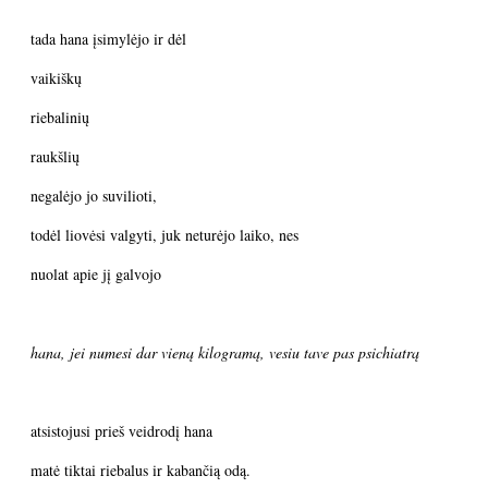
tada hana įsimylėjo ir dėl
vaikiškų
riebalinių
raukšlių
negalėjo jo suvilioti,
todėl liovėsi valgyti, juk neturėjo laiko, nes
nuolat apie jį galvojo
hana, jei numesi dar vieną kilogramą, vesiu tave pas psichiatrą
atsistojusi prieš veidrodį hana
matė tiktai riebalus ir kabančią odą.