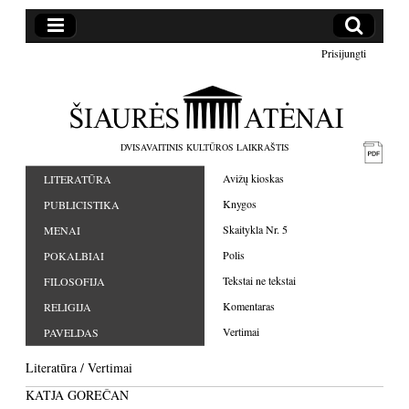
Prisijungti
DVISAVAITINIS KULTŪROS LAIKRAŠTIS
Avižų kioskas
LITERATŪRA
Knygos
PUBLICISTIKA
Skaitykla Nr. 5
MENAI
Polis
POKALBIAI
Tekstai ne tekstai
FILOSOFIJA
Komentaras
RELIGIJA
Vertimai
PAVELDAS
Literatūra
/
Vertimai
KATJA GOREČAN