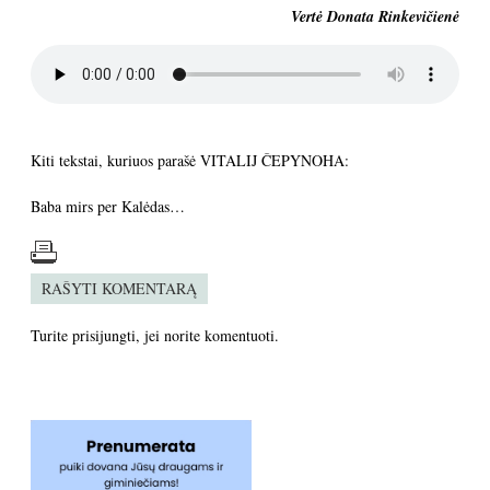
Vert
ė
Donata
Rinkevi
č
ien
ė
Kiti tekstai, kuriuos parašė VITALIJ ČEPYNOHA:
Baba mirs per Kalėdas…
RAŠYTI KOMENTARĄ
Turite
prisijungti
, jei norite komentuoti.