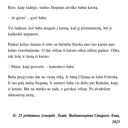
Ryte, kaip žadėjęs, stalius Stepanas atvilko babai karstą.
– Ai geras! – gyrė baba.
Vis laukiau, kol baba atsiguls į karstą, kad jį prisimatuotų, bet ji
kažkodėl nepanoro.
Paskui kelias žiemas iš eilės su bičiuliu Slavka mes tuo karstu nuo
kalno čiuožinėjome. O dar vėliau iš karsto ožkai ėdžias padarė. Ožka
ėdė žolę ir šieną iš karsto.
– Matai, kaip pravertė, – kartodavo baba.
Baba pergyveno dar ne vieną ožką. Ir babą Ulijaną su baba Fedoska.
Ir net patį stalių Stepaną. Ir numirė baba vis dėlto per Kalėdas, kaip
ir ketino. Bet tai nutiko ne tada, o gerokai vėliau. Po dvidešimt
aštuonerių metų…
Iš: 25 різдвяних історій. Львів: Видавництво Старого Лева,
2025