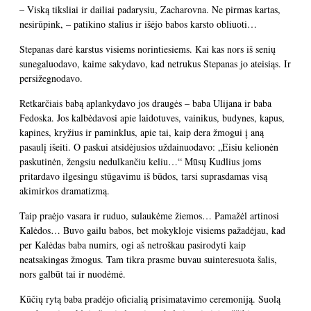
– Viską tiksliai ir dailiai padarysiu, Zacharovna. Ne pirmas kartas,
nesirūpink, – patikino stalius ir išėjo babos karsto obliuoti…
Stepanas darė karstus visiems norintiesiems. Kai kas nors iš senių
sunegaluodavo, kaime sakydavo, kad netrukus Stepanas jo ateisiąs. Ir
persižegnodavo.
Retkarčiais babą aplankydavo jos draugės – baba Ulijana ir baba
Fedoska. Jos kalbėdavosi apie laidotuves, vainikus, budynes, kapus,
kapines, kryžius ir paminklus, apie tai, kaip dera žmogui į aną
pasaulį išeiti. O paskui atsidėjusios uždainuodavo: „Eisiu kelionėn
paskutinėn, žengsiu nedulkančiu keliu…“ Mūsų Kudlius joms
pritardavo ilgesingu stūgavimu iš būdos, tarsi suprasdamas visą
akimirkos dramatizmą.
Taip praėjo vasara ir ruduo, sulaukėme žiemos… Pamažėl artinosi
Kalėdos… Buvo gailu babos, bet mokykloje visiems pažadėjau, kad
per Kalėdas baba numirs, ogi aš netroškau pasirodyti kaip
neatsakingas žmogus. Tam tikra prasme buvau suinteresuota šalis,
nors galbūt tai ir nuodėmė.
Kūčių rytą baba pradėjo oficialią prisimatavimo ceremoniją. Suolą