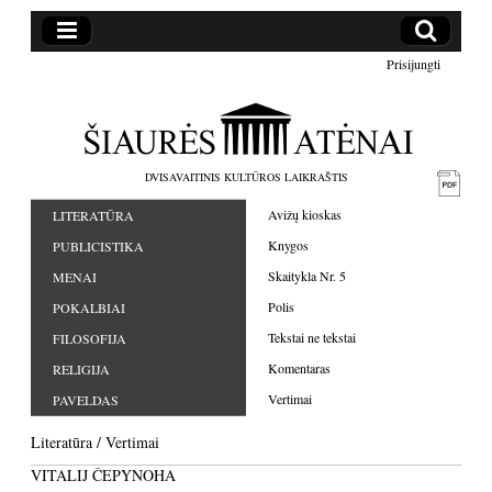
Prisijungti
DVISAVAITINIS KULTŪROS LAIKRAŠTIS
Avižų kioskas
LITERATŪRA
Knygos
PUBLICISTIKA
Skaitykla Nr. 5
MENAI
Polis
POKALBIAI
Tekstai ne tekstai
FILOSOFIJA
Komentaras
RELIGIJA
Vertimai
PAVELDAS
Literatūra
/
Vertimai
VITALIJ ČEPYNOHA