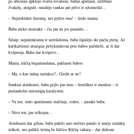
po abrozais apklojo švaria lovatiese, baltai apsitaisė, užžibino
žvakelę, atsigulė, susidėjo rankas ant pilvo ir užsimerkė…
– Nejuokinkit žmonių, net pyktis ima! – širdo mama.
Baba nieko neatsakė – čia jau ne jos pasaulis…
Šitaip, nepalenkiama ir netrikdoma, baba išgulėjo iki pačių pietų. Aš
kartkartėmis atsargiai pritykindavau prie babos pažiūrėti, ar ši dar
kvėpuoja. Baba dar kvėpavo…
Mama, kūčią begamindama, paklausė babos:
– Ma, o kur mūsų razinkos?.. Girdit ar ne?
Sunkiai atsidususi, baba grįžo pas mus – žemiškus ir menkus – iš
pusiaukelės mirusiųjų karalystėn.
– Va ten, stalo apatiniame stalčiuje, rodos, – pasakė baba.
– Nėra ten, jau ieškojau…
Atsidususi dar giliau, baba pakilo nuo mirties patalo ir nuėjo razinkų
ieškoti, nes palikti šeimą be kūčios Kūčių vakarą – dar didesnė