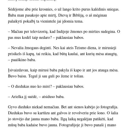
Sėdėjome abu prie krosnies, o už lango krito purus kalėdinis sniegas.
Baba man pasakojo apie mirtį, Dievą ir Bibliją, o aš mėginau
palaikyti pokalbį ta vienintele jai įdomia tema.
– Mačiau per televizorių, kad Indijoje žmones po mirties sudegina. O
pas mus kodėl taip nedaro? – paklausiau babos.
– Nevalia žmogaus deginti. Nes kai ateis Teismo diena, ir mirusieji
prisikels iš kapų, tai reikia, kad būtų kaulai, ant kurių mėsa ataugtų,
– paaiškino baba.
Įsivaizdavau, kaip mirusi baba pakyla iš kapo ir ant jos atauga mėsa.
Buvo baisu. Tegul ji sau guli po žeme ir toliau.
– O diedukas nuo ko mirė? – paklausiau babos.
– Arielka jį suėdė, – atsiduso baba.
Gyvo dieduko niekad nemačiau. Bet ant sienos kabėjo jo fotografija.
Diedukas buvo su kartūzu ant galvos ir revolveriu prie šono. O šalia
jo stovėjo dar jauna mano baba. Ilgą laiką negalėjau patikėti, kad
mūsų baba kadaise buvo jauna. Fotografijoje ji buvo panaši į mano