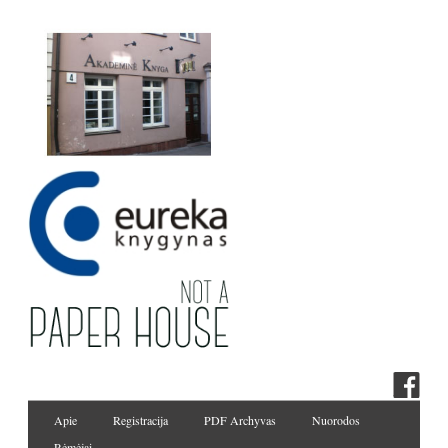
Apie
Registracija
PDF Archyvas
Nuorodos
Rėmėjai