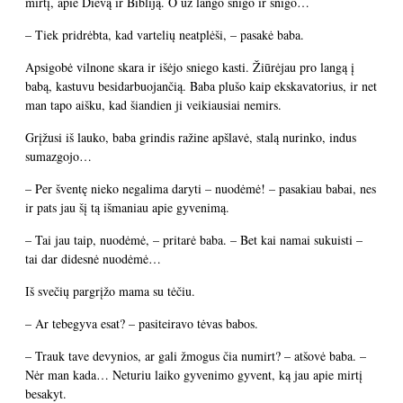
mirtį, apie Dievą ir Bibliją. O už lango snigo ir snigo…
– Tiek pridrėbta, kad vartelių neatplėši, – pasakė baba.
Apsigobė vilnone skara ir išėjo sniego kasti. Žiūrėjau pro langą į
babą, kastuvu besidarbuojančią. Baba plušo kaip ekskavatorius, ir net
man tapo aišku, kad šiandien ji veikiausiai nemirs.
Grįžusi iš lauko, baba grindis ražine apšlavė, stalą nurinko, indus
sumazgojo…
– Per šventę nieko negalima daryti – nuodėmė! – pasakiau babai, nes
ir pats jau šį tą išmaniau apie gyvenimą.
– Tai jau taip, nuodėmė, – pritarė baba. – Bet kai namai sukuisti –
tai dar didesnė nuodėmė…
Iš svečių pargrįžo mama su tėčiu.
– Ar tebegyva esat? – pasiteiravo tėvas babos.
– Trauk tave devynios, ar gali žmogus čia numirt? – atšovė baba. –
Nėr man kada… Neturiu laiko gyvenimo gyvent, ką jau apie mirtį
besakyt.