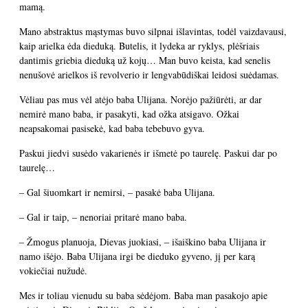
mamą.
Mano abstraktus mąstymas buvo silpnai išlavintas, todėl vaizdavausi,
kaip arielka ėda dieduką. Butelis, it lydeka ar ryklys, plėšriais
dantimis griebia dieduką už kojų… Man buvo keista, kad senelis
nenušovė arielkos iš revolverio ir lengvabūdiškai leidosi suėdamas.
Vėliau pas mus vėl atėjo baba Ulijana. Norėjo pažiūrėti, ar dar
nemirė mano baba, ir pasakyti, kad ožka atsigavo. Ožkai
neapsakomai pasisekė, kad baba tebebuvo gyva.
Paskui jiedvi susėdo vakarienės ir išmetė po taurelę. Paskui dar po
taurelę…
– Gal šiuomkart ir nemirsi, – pasakė baba Ulijana.
– Gal ir taip, – nenoriai pritarė mano baba.
– Žmogus planuoja, Dievas juokiasi, – išaiškino baba Ulijana ir
namo išėjo. Baba Ulijana irgi be dieduko gyveno, jį per karą
vokiečiai nužudė.
Mes ir toliau vienudu su baba sėdėjom. Baba man pasakojo apie