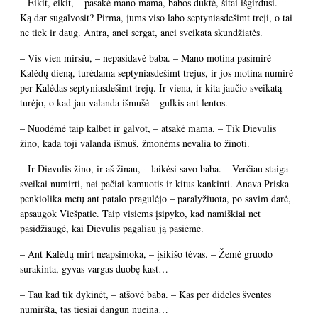
– Eikit, eikit, – pasakė mano mama, babos duktė, šitai išgirdusi. –
Ką dar sugalvosit? Pirma, jums viso labo septyniasdešimt treji, o tai
ne tiek ir daug. Antra, anei sergat, anei sveikata skundžiatės.
– Vis vien mirsiu, – nepasidavė baba. – Mano motina pasimirė
Kalėdų dieną, turėdama septyniasdešimt trejus, ir jos motina numirė
per Kalėdas septyniasdešimt trejų. Ir viena, ir kita jaučio sveikatą
turėjo, o kad jau valanda išmušė – gulkis ant lentos.
– Nuodėmė taip kalbėt ir galvot, – atsakė mama. – Tik Dievulis
žino, kada toji valanda išmuš, žmonėms nevalia to žinoti.
– Ir Dievulis žino, ir aš žinau, – laikėsi savo baba. – Verčiau staiga
sveikai numirti, nei pačiai kamuotis ir kitus kankinti. Anava Priska
penkiolika metų ant patalo pragulėjo – paralyžiuota, po savim darė,
apsaugok Viešpatie. Taip visiems įsipyko, kad namiškiai net
pasidžiaugė, kai Dievulis pagaliau ją pasiėmė.
– Ant Kalėdų mirt neapsimoka, – įsikišo tėvas. – Žemė gruodo
surakinta, gyvas vargas duobę kast…
– Tau kad tik dykinėt, – atšovė baba. – Kas per dideles šventes
numiršta, tas tiesiai dangun nueina…