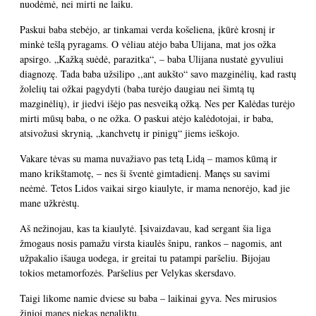
nuodėmė, nei mirti ne laiku.
Paskui baba stebėjo, ar tinkamai verda košeliena, įkūrė krosnį ir
minkė tešlą pyragams. O vėliau atėjo baba Ulijana, mat jos ožka
apsirgo. „Kažką suėdė, parazitka“, – baba Ulijana nustatė gyvuliui
diagnozę. Tada baba užsilipo ,,ant aukšto“ savo mazginėlių, kad rastų
žolelių tai ožkai pagydyti (baba turėjo daugiau nei šimtą tų
mazginėlių), ir jiedvi išėjo pas nesveiką ožką. Nes per Kalėdas turėjo
mirti mūsų baba, o ne ožka. O paskui atėjo kalėdotojai, ir baba,
atsivožusi skrynią, „kanchvetų ir pinigų“ jiems ieškojo.
Vakare tėvas su mama nuvažiavo pas tetą Lidą – mamos kūmą ir
mano krikštamotę, – nes ši šventė gimtadienį. Manęs su savimi
neėmė. Tetos Lidos vaikai sirgo kiaulyte, ir mama nenorėjo, kad jie
mane užkrėstų.
Aš nežinojau, kas ta kiaulytė. Įsivaizdavau, kad sergant šia liga
žmogaus nosis pamažu virsta kiaulės šnipu, rankos – nagomis, ant
užpakalio išauga uodega, ir greitai tu patampi paršeliu. Bijojau
tokios metamorfozės. Paršelius per Velykas skersdavo.
Taigi likome namie dviese su baba – laikinai gyva. Nes mirusios
žinioj manęs niekas nepaliktų.