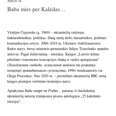
2026 01 16
Baba mirs per Kalėdas…
Vitalijus Čepynoha (g. 1969) – ukrainiečių rašytojas,
tinklaraštininkas, politikas. Daug metų dirbo žurnalistikos, politinės
komunikacijos srityse. 2006–2019 m. Ukrainos Aukščiausiosios
Rados narys, buvęs ministrės pirmininkės Julijos Tymošenko spaudos
atstovas. Pagal išsilavinimą – istorikas. Knygos „Laisvės kilmė:
pilietinės visuomenės koncepcijos ištakų ir raidos apmąstymai“
(
Походження свободи: осмислення витоків та розвитку
концепції громадянського суспільства
, 1996) bendraautoris (su
Olegu Procenka). Nuo 2020 m. – prestižinės ukrainiečių BBC metų
knygos premijos vertinimo komisijos narys.
Apsakymas
Баба помре на Різдво…
paimtas iš šiuolaikinių
ukrainiečių autorių trumposios prozos antologijos „25 kalėdinės
istorijos“.