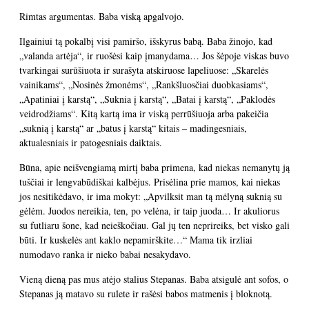
Rimtas argumentas. Baba viską apgalvojo.
Ilgainiui tą pokalbį visi pamiršo, išskyrus babą. Baba žinojo, kad
„valanda artėja“, ir ruošėsi kaip įmanydama… Jos šėpoje viskas buvo
tvarkingai surūšiuota ir surašyta atskiruose lapeliuose: „Skarelės
vainikams“, „Nosinės žmonėms“, „Rankšluosčiai duobkasiams“,
„Apatiniai į karstą“, „Suknia į karstą“, „Batai į karstą“, „Paklodės
veidrodžiams“. Kitą kartą ima ir viską perrūšiuoja arba pakeičia
„suknią į karstą“ ar „batus į karstą“ kitais – madingesniais,
aktualesniais ir patogesniais daiktais.
Būna, apie neišvengiamą mirtį baba primena, kad niekas nemanytų ją
tuščiai ir lengvabūdiškai kalbėjus. Prisėlina prie mamos, kai niekas
jos nesitikėdavo, ir ima mokyt: „Apvilksit man tą mėlyną suknią su
gėlėm. Juodos nereikia, ten, po velėna, ir taip juoda… Ir akuliorus
su futliaru šone, kad neieškočiau. Gal jų ten neprireiks, bet visko gali
būti. Ir kuskelės ant kaklo nepamirškite…“ Mama tik irzliai
numodavo ranka ir nieko babai nesakydavo.
Vieną dieną pas mus atėjo stalius Stepanas. Baba atsigulė ant sofos, o
Stepanas ją matavo su rulete ir rašėsi babos matmenis į bloknotą.