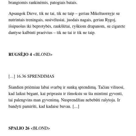
brangiomis rankinėmis, patogiais batais.
Apsaugok Dieve, tik ne tai, tik ne taip – geriau Mikeltuornyje su
nutrintais treningais, susivėlusiai, juodais nagais, geriau Rygoj,
išsipuošus iki beprotybės, raukšlėtai, ryškiom drapanom, su cigarete
dantyse kalbinti praeivius – tik ne tai ir tik ne taip.
RUGSĖJO 4
<BLOND>
[...] 16.36 SPRENDIMAS
Šiandien priėmiau labai svarbų ir sunkų sprendimą. Tačiau viliuosi,
kad laikui bėgant, kai priprasiu ir išmoksiu su šia mintimi gyventi,
tai palengvins man gyvenimą. Nusprendžiau nebebūti rašytoja. Ir
bandyti pamiršti, kad kadaise buvau. [...]
SPALIO 26
<BLOND>