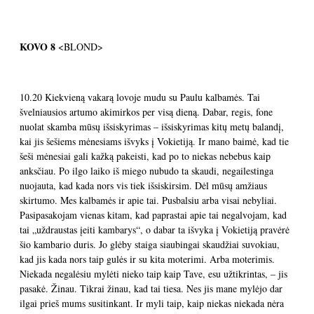
KOVO 8
<BLOND>
10.20 Kiekvieną vakarą lovoje mudu su Paulu kalbamės. Tai
švelniausios artumo akimirkos per visą dieną. Dabar, regis, fone
nuolat skamba mūsų išsiskyrimas – išsiskyrimas kitų metų balandį,
kai jis šešiems mėnesiams išvyks į Vokietiją. Ir mano baimė, kad tie
šeši mėnesiai gali kažką pakeisti, kad po to niekas nebebus kaip
anksčiau. Po ilgo laiko iš miego nubudo ta skaudi, negailestinga
nuojauta, kad kada nors vis tiek išsiskirsim. Dėl mūsų amžiaus
skirtumo. Mes kalbamės ir apie tai. Pusbalsiu arba visai nebyliai.
Pasipasakojam vienas kitam, kad paprastai apie tai negalvojam, kad
tai „uždraustas įeiti kambarys“, o dabar ta išvyka į Vokietiją pravėrė
šio kambario duris. Jo glėby staiga siaubingai skaudžiai suvokiau,
kad jis kada nors taip gulės ir su kita moterimi. Arba moterimis.
Niekada negalėsiu mylėti nieko taip kaip Tave, esu užtikrintas, – jis
pasakė. Žinau. Tikrai žinau, kad tai tiesa. Nes jis mane mylėjo dar
ilgai prieš mums susitinkant. Ir myli taip, kaip niekas niekada nėra