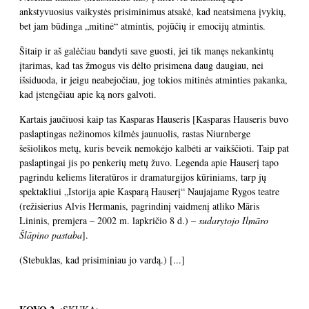
ankstyvuosius vaikystės prisiminimus atsakė, kad neatsimena įvykių,
bet jam būdinga „mitinė“ atmintis, pojūčių ir emocijų atmintis.
Šitaip ir aš galėčiau bandyti save guosti, jei tik manęs nekankintų
įtarimas, kad tas žmogus vis dėlto prisimena daug daugiau, nei
išsiduoda, ir jeigu neabejočiau, jog tokios mitinės atminties pakanka,
kad įstengčiau apie ką nors galvoti.
Kartais jaučiuosi kaip tas Kasparas Hauseris [Kasparas Hauseris buvo
paslaptingas nežinomos kilmės jaunuolis, rastas Niurnberge
šešiolikos metų, kuris beveik nemokėjo kalbėti ar vaikščioti. Taip pat
paslaptingai jis po penkerių metų žuvo. Legenda apie Hauserį tapo
pagrindu keliems literatūros ir dramaturgijos kūriniams, tarp jų
spektakliui „Istorija apie Kasparą Hauserį“ Naujajame Rygos teatre
(režisierius Alvis Hermanis, pagrindinį vaidmenį atliko Māris
Lininis, premjera – 2002 m. lapkričio 8 d.) –
sudarytojo Ilmāro
Šlāpino pastaba
].
(Stebuklas, kad prisiminiau jo vardą.) [...]