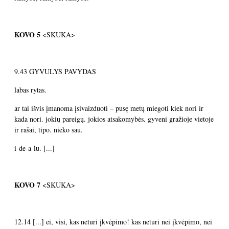
KOVO 5
<SKUKA>
9.43
GYVULYS PAVYDAS
labas rytas.
ar tai išvis įmanoma įsivaizduoti – pusę metų miegoti kiek nori ir
kada nori. jokių pareigų. jokios atsakomybės. gyveni gražioje vietoje
ir rašai, tipo. nieko sau.
i-de-a-lu. [...]
KOVO 7
<SKUKA>
12.14
[...] ei, visi, kas neturi įkvėpimo! kas neturi nei įkvėpimo, nei