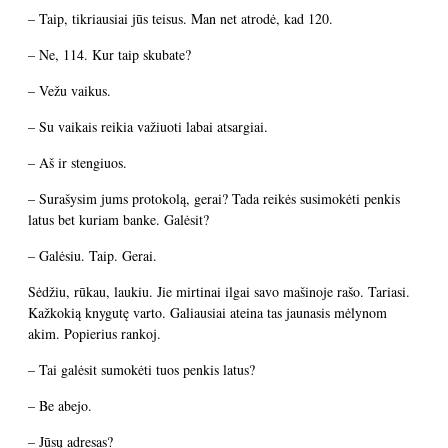
– Taip, tikriausiai jūs teisus. Man net atrodė, kad 120.
– Ne, 114. Kur taip skubate?
– Vežu vaikus.
– Su vaikais reikia važiuoti labai atsargiai.
– Aš ir stengiuos.
– Surašysim jums protokolą, gerai? Tada reikės susimokėti penkis
latus bet kuriam banke. Galėsit?
– Galėsiu. Taip. Gerai.
Sėdžiu, rūkau, laukiu. Jie mirtinai ilgai savo mašinoje rašo. Tariasi.
Kažkokią knygutę varto. Galiausiai ateina tas jaunasis mėlynom
akim. Popierius rankoj.
– Tai galėsit sumokėti tuos penkis latus?
– Be abejo.
– Jūsų adresas?