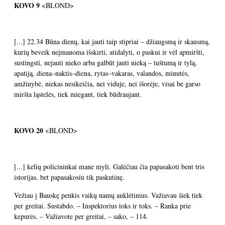
KOVO 9
<BLOND>
[...] 22.34 Būna dienų, kai jauti taip stipriai – džiaugsmą ir skausmą,
kurių beveik neįmanoma išskirti, atidalyti, o paskui ir vėl apmiršti,
sustingsti, nejauti nieko arba galbūt jauti nieką – tuštumą ir tylą,
apatiją, diena–naktis–diena, rytas–vakaras, valandos, minutės,
amžinybė, niekas nesikeičia, nei viduje, nei išorėje, visai be garso
miršta ląstelės, tiek miegant, tiek būdraujant.
KOVO 20
<BLOND>
[...] kelių policininkai mane myli. Galėčiau čia papasakoti bent tris
istorijas, bet papasakosiu tik paskutinę.
Vežiau į Bauskę penkis vaikų namų auklėtinius. Važiavau šiek tiek
per greitai. Sustabdo. – Inspektorius toks ir toks. – Ranka prie
kepurės. – Važiavote per greitai, – sako, – 114.