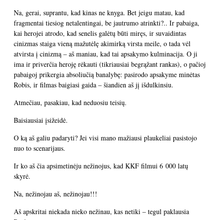
Na, gerai, suprantu, kad kinas ne knyga. Bet jeigu matau, kad
fragmentai tiesiog netalentingai, be jautrumo atrinkti?.. Ir pabaiga,
kai herojei atrodo, kad senelis galėtų būti miręs, ir suvaidintas
cinizmas staiga vieną mažutėlę akimirką virsta meile, o tada vėl
atvirsta į cinizmą – aš maniau, kad tai apsakymo kulminacija. O ji
ima ir priverčia heroję rėkauti (tikriausiai begrąžant rankas), o pačioj
pabaigoj prikergia absoliučią banalybę: pasirodo apsakyme minėtas
Robis, ir filmas baigiasi gaida – šiandien aš jį išdulkinsiu.
Atmečiau, pasakiau, kad neduosiu teisių.
Baisiausiai įsižeidė.
O ką aš galiu padaryti? Jei visi mano mažiausi plaukeliai pasistojo
nuo to scenarijaus.
Ir ko aš čia apsimetinėju nežinojus, kad KKF filmui 6 000 latų
skyrė.
Na, nežinojau aš, nežinojau!!!
Aš apskritai niekada nieko nežinau, kas netiki – tegul paklausia