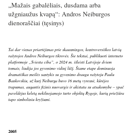
„Mažais gabalėliais, dusdama arba
užgniaužus kvapą“: Andros Neiburgos
dienoraščiai (tęsinys)
Tai dar vienas priartėjimas prie skausmingos, kontroversiškos latvių
rašytojos Andros Neiburgos tikrovės. Šie tekstai, publikuoti interneto
platformoje „Sviesta ciba“, o 2024 m. išleisti Latvijoje dviem
tomais, liudija jos gyvenimo vidinį lūžį. Šiame etape dominuoja
dramatiškas meilės santykis su gyvenimo draugu rašytoju Paulu
Bankovskiu, už kurį Neiburga buvo 16 metų vyresnė, kūrėjos
trapumas, augantis fizinis nuovargis ir akistata su atsakomybe – ypač
paveldėjus keletą nekilnojamojo turto objektų Rygoje, kurių priežiūra
tapo simboliniu kryžiumi.
2005