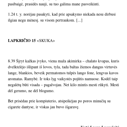
pasibaigė, prasidės nauji, su tuo galima mane pasveikinti.
1.24 t. y. norėjau pasakyti, kad prie apsakymo niekada nesu dirbusi
ilgiau negu mėnesį. su visom pertraukom. [...]
LAPKRIČIO 15
<SKUKA>
8.39 Šįryt kažkas įvyko, viena maža akimirka – chalato kvapas, kuris
dvelktelėjo išlipant iš lovos, tyla, tada baltas žiemos dangus virtuvės
lange, blankios, beveik permatomos tulpės lango fone, lengvas kavos
aromatas. Ramybė. Ir toks lyg vaikystės pojūtis namuose. Kodėl taip
negalėtų būti visada – pagalvojau. Net kilo mintis mesti rūkyti. Mesti
dėl gerumo, ne dėl blogumo.
Bet prisėdau prie kompiuterio, atsipeikėjau po poros minučių su
cigarete dantyse, ir viskas jau buvo išgaravę.