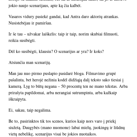
jokio naujo scenarijaus, apie ką čia kalbėt.
Vasaros vidury pasiekė gandai, kad Antra daro aktorių atrankas.
Nusistebėjau ir pamiršau.
Ir še tau – užvakar laiškelis: taip ir taip, norim skubiai filmuoti,
reikia susibėgti.
Dėl ko susibėgti, klausiu? O scenarijus ar yra? Ir koks?
Atsiunčia man scenarijų.
Man jau nuo pirmo puslapio pasidarė bloga. Filmavimo grupė
pašalinta, bet herojė nežinia kodėl didžiąją dalį teksto sako tiesiai į
kamerą. Lyg to būtų negana – 50 procentų ten ne mano tekstas. Arba
prirašyta papildomai, arba nerangiai sutrumpinta, arba kažkaip
iškraipyta.
Ei, sakau, taip negalima.
Be to, pasirinktos tik tos scenos, kurios kaip nors varo į priekį
siužetą. Daugybės (mano nuomone) labai mielų, juokingų ir liūdnų
vietų nebelikę, scenarijus visai be jokios nuotaikos.