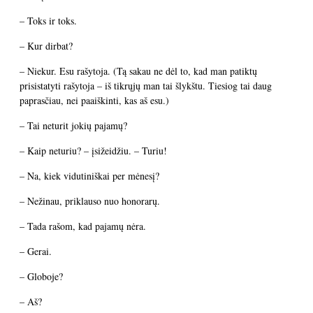
– Toks ir toks.
– Kur dirbat?
– Niekur. Esu rašytoja. (Tą sakau ne dėl to, kad man patiktų
prisistatyti rašytoja – iš tikrųjų man tai šlykštu. Tiesiog tai daug
paprasčiau, nei paaiškinti, kas aš esu.)
– Tai neturit jokių pajamų?
– Kaip neturiu? – įsižeidžiu. – Turiu!
– Na, kiek vidutiniškai per mėnesį?
– Nežinau, priklauso nuo honorarų.
– Tada rašom, kad pajamų nėra.
– Gerai.
– Globoje?
– Aš?