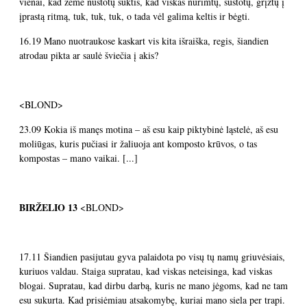
vienai, kad žemė nustotų suktis, kad viskas nurimtų, sustotų, grįžtų į
įprastą ritmą, tuk, tuk, tuk, o tada vėl galima keltis ir bėgti.
16.19 Mano nuotraukose kaskart vis kita išraiška, regis, šiandien
atrodau pikta ar saulė šviečia į akis?
<BLOND>
23.09 Kokia iš manęs motina – aš esu kaip piktybinė ląstelė, aš esu
moliūgas, kuris pučiasi ir žaliuoja ant komposto krūvos, o tas
kompostas – mano vaikai. [...]
BIRŽELIO
13
<BLOND>
17.11 Šiandien pasijutau gyva palaidota po visų tų namų griuvėsiais,
kuriuos valdau. Staiga supratau, kad viskas neteisinga, kad viskas
blogai. Supratau, kad dirbu darbą, kuris ne mano jėgoms, kad ne tam
esu sukurta. Kad prisiėmiau atsakomybę, kuriai mano siela per trapi.