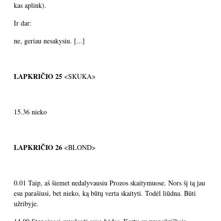
kas aplink).
Ir dar:
ne, geriau nesakysiu. [...]
LAPKRIČIO
25
<SKUKA>
15.36 nieko
LAPKRIČIO
26
<BLOND>
0.01 Taip, aš šiemet nedalyvausiu Prozos skaitymuose. Nors šį tą jau
esu parašiusi, bet nieko, ką būtų verta skaityti. Todėl liūdna. Būti
užribyje.