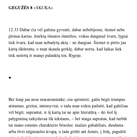
GEGUŽĖS
8
<SKUKA>
12.33 Dabar čia vėl galima gyventi, dabar nebebijosiu, šiemet nebe
pirmas kartas, žiurkių išmatos išmėžtos, viskas daugmaž švaru, lygiai
tiek švaru, kad man nebadytų akių – ne daugiau. Šiemet ir pirtis jau
kartą iškūrenta, o man skauda gerklę, dabar noriu, kad laikas šiek
tiek sustotų ir manęs palauktų ten, Rygoje.
●
Bet šiaip jau nesu maratonininkė, esu sprinterė, galiu bėgti trumpus
atstumus, greitai, intensyviai, o tada man reikia pailsėti, kad galėčiau
vėl bėgti, suprantat, ir šį kartą tai ne apie literatūrą – iki šiol šį
palyginimą taikydavau tik tekstams, – bet staiga supratau, kad turbūt
tai mano esminis charakterio bruožas: mažais gabalėliais, dusdama
arba išvis užgniaužus kvapą, o tada griūti ant žemės, į žolę, pagulėti