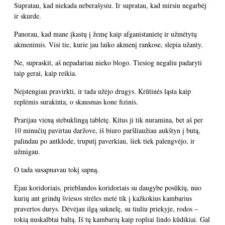
Supratau, kad niekada neberašysiu. Ir supratau, kad mirsiu negarbėj
ir skurde.
Panorau, kad mane įkastų į žemę kaip afganistanietę ir užmėtytų
akmenimis. Visi tie, kurie jau laiko akmenį rankose, slepia užanty.
Ne, supraskit, aš nepadariau nieko blogo. Tiesiog negaliu padaryti
taip gerai, kaip reikia.
Neįstengiau pravirkti, ir tada užėjo drugys. Krūtinės ląsta kaip
replėmis surakinta, o skausmas kone fizinis.
Prarijau vieną stebuklingą tabletę. Kitus ji tik nuramina, bet aš per
10 minučių pavirtau daržove, iš biuro paršliaužiau aukštyn į butą,
palindau po antklode, truputį paverkiau, šiek tiek palengvėjo, ir
užmigau.
O tada susapnavau tokį sapną.
Ėjau koridoriais, prieblandos koridoriais su daugybe posūkių, nuo
kurių ant grindų šviesos strėles metė tik į kažkokius kambarius
pravertos durys. Dėvėjau ilgą suknelę, su tiuliu priekyje, rodos –
tokią nuskalbtai baltą. Iš tų kambarių kaip ropliai lindo kūdikiai. Gal