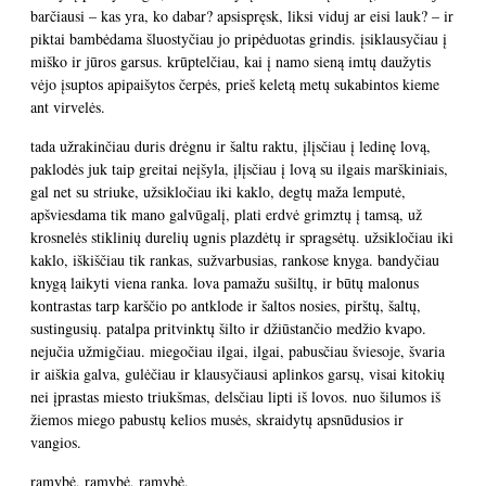
barčiausi – kas yra, ko dabar? apsispręsk, liksi viduj ar eisi lauk? – ir
piktai bambėdama šluostyčiau jo pripėduotas grindis. įsiklausyčiau į
miško ir jūros garsus. krūptelčiau, kai į namo sieną imtų daužytis
vėjo įsuptos apipaišytos čerpės, prieš keletą metų sukabintos kieme
ant virvelės.
tada užrakinčiau duris drėgnu ir šaltu raktu, įlįsčiau į ledinę lovą,
paklodės juk taip greitai neįšyla, įlįsčiau į lovą su ilgais marškiniais,
gal net su striuke, užsikločiau iki kaklo, degtų maža lemputė,
apšviesdama tik mano galvūgalį, plati erdvė grimztų į tamsą, už
krosnelės stiklinių durelių ugnis plazdėtų ir spragsėtų. užsikločiau iki
kaklo, iškiščiau tik rankas, sužvarbusias, rankose knyga. bandyčiau
knygą laikyti viena ranka. lova pamažu sušiltų, ir būtų malonus
kontrastas tarp karščio po antklode ir šaltos nosies, pirštų, šaltų,
sustingusių. patalpa pritvinktų šilto ir džiūstančio medžio kvapo.
nejučia užmigčiau. miegočiau ilgai, ilgai, pabusčiau šviesoje, švaria
ir aiškia galva, gulėčiau ir klausyčiausi aplinkos garsų, visai kitokių
nei įprastas miesto triukšmas, delsčiau lipti iš lovos. nuo šilumos iš
žiemos miego pabustų kelios musės, skraidytų apsnūdusios ir
vangios.
ramybė, ramybė, ramybė.