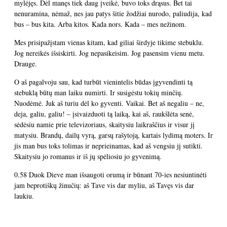
mylėjęs. Dėl manęs tiek daug įveikė, buvo toks drąsus. Bet tai
nenuramina, nėmaž, nes jau patys šitie žodžiai nurodo, paliudija, kad
bus – bus kita. Arba kitos. Kada nors. Kada – mes nežinom.
Mes prisipažįstam vienas kitam, kad giliai širdyje tikime stebuklu.
Jog nereikės išsiskirti. Jog nepasikeisim. Jog pasensim vienu metu.
Drauge.
O aš pagalvoju sau, kad turbūt vienintelis būdas įgyvendinti tą
stebuklą būtų man laiku numirti. Ir susigėstu tokių minčių.
Nuodėmė. Juk aš turiu dėl ko gyventi. Vaikai. Bet aš negaliu – ne,
deja, galiu, galiu! – įsivaizduoti tą laiką, kai aš, raukšlėta senė,
sėdėsiu namie prie televizoriaus, skaitysiu laikraščius ir visur jį
matysiu. Brandų, dailų vyrą, garsų rašytoją, kartais lydimą moters. Ir
jis man bus toks tolimas ir neprieinamas, kad aš vengsiu jį sutikti.
Skaitysiu jo romanus ir iš jų spėliosiu jo gyvenimą.
0.58 Duok Dieve man išsaugoti orumą ir būnant 70-ies nesiuntinėti
jam beprotiškų žinučių: aš Tave vis dar myliu, aš Tavęs vis dar
laukiu.