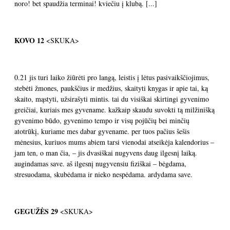
noro! bet spaudžia terminai! kviečiu į klubą. [...]
KOVO
12
<SKUKA>
0.21 jis turi laiko žiūrėti pro langą, leistis į lėtus pasivaikščiojimus,
stebėti žmones, paukščius ir medžius, skaityti knygas ir apie tai, ką
skaito, mąstyti, užsirašyti mintis. tai du visiškai skirtingi gyvenimo
greičiai, kuriais mes gyvename. kažkaip skaudu suvokti tą milžinišką
gyvenimo būdo, gyvenimo tempo ir visų pojūčių bei minčių
atotrūkį, kuriame mes dabar gyvename. per tuos pačius šešis
mėnesius, kuriuos mums abiem tarsi vienodai atseikėja kalendorius –
jam ten, o man čia, – jis dvasiškai nugyvens daug ilgesnį laiką.
augindamas save. aš ilgesnį nugyvensiu fiziškai – bėgdama,
stresuodama, skubėdama ir nieko nespėdama. ardydama save.
GEGUŽĖS 29
<SKUKA>