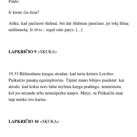
Paulo.
Ir kieno čia tiesa?
Aišku, kad jaučiuosi šūdinai, bet dar šūdiniau jausčiaus, jei tokį filmą
nufilmuotų. Ir išvis – tegul rašo patys. [...]
LAPKRIČIO
9
<SKUKA>
19.33 Rūšiuodama knygas atradau, kad turiu keturis Lerchio-
Puškaičio pasakų egzempliorius. Tipinė mano fobijos pasekmė: kai
atrodo, kad kokia nors labai mylima knyga pradingo, nenurimstu,
kol jos nerandu arba nenusiperku naujos. Matyt, su Puškaičiu man
taip nutiko tris kartus.
LAPKRIČIO
10
<SKUKA>