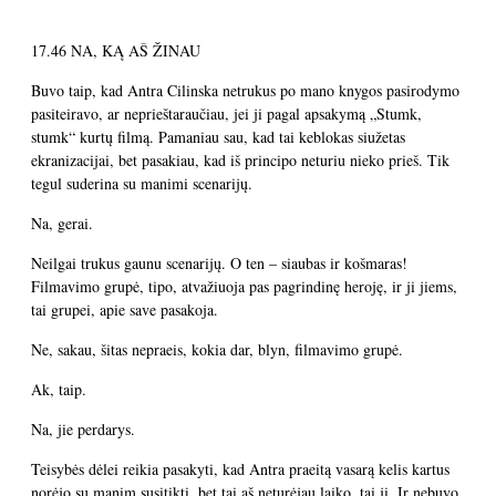
17.46 NA, KĄ AŠ ŽINAU
Buvo taip, kad Antra Cilinska netrukus po mano knygos pasirodymo
pasiteiravo, ar neprieštaraučiau, jei ji pagal apsakymą „Stumk,
stumk“ kurtų filmą. Pamaniau sau, kad tai keblokas siužetas
ekranizacijai, bet pasakiau, kad iš principo neturiu nieko prieš. Tik
tegul suderina su manimi scenarijų.
Na, gerai.
Neilgai trukus gaunu scenarijų. O ten – siaubas ir košmaras!
Filmavimo grupė, tipo, atvažiuoja pas pagrindinę heroję, ir ji jiems,
tai grupei, apie save pasakoja.
Ne, sakau, šitas nepraeis, kokia dar, blyn, filmavimo grupė.
Ak, taip.
Na, jie perdarys.
Teisybės dėlei reikia pasakyti, kad Antra praeitą vasarą kelis kartus
norėjo su manim susitikti, bet tai aš neturėjau laiko, tai ji. Ir nebuvo