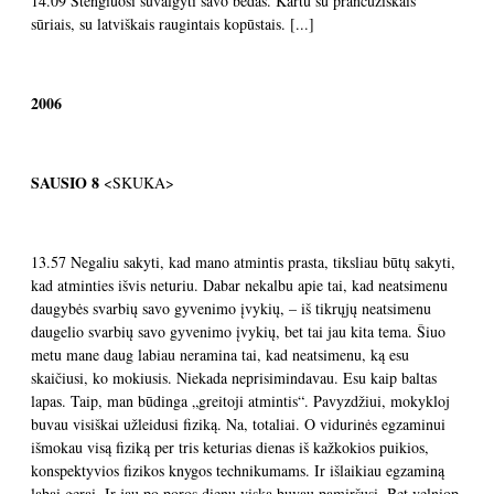
14.09 Stengiuosi suvalgyti savo bėdas. Kartu su prancūziškais
sūriais, su latviškais raugintais kopūstais. [...]
2006
SAUSIO
8
<SKUKA>
13.57 Negaliu sakyti, kad mano atmintis prasta, tiksliau būtų sakyti,
kad atminties išvis neturiu. Dabar nekalbu apie tai, kad neatsimenu
daugybės svarbių savo gyvenimo įvykių, – iš tikrųjų neatsimenu
daugelio svarbių savo gyvenimo įvykių, bet tai jau kita tema. Šiuo
metu mane daug labiau neramina tai, kad neatsimenu, ką esu
skaičiusi, ko mokiusis. Niekada neprisimindavau. Esu kaip baltas
lapas. Taip, man būdinga „greitoji atmintis“. Pavyzdžiui, mokykloj
buvau visiškai užleidusi fiziką. Na, totaliai. O vidurinės egzaminui
išmokau visą fiziką per tris keturias dienas iš kažkokios puikios,
konspektyvios fizikos knygos technikumams. Ir išlaikiau egzaminą
labai gerai. Ir jau po poros dienų viską buvau pamiršusi. Bet velniop