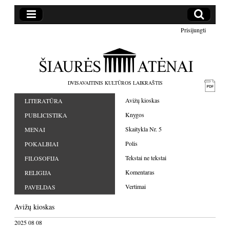
Prisijungti
DVISAVAITINIS KULTŪROS LAIKRAŠTIS
Avižų kioskas
LITERATŪRA
Knygos
PUBLICISTIKA
Skaitykla Nr. 5
MENAI
Polis
POKALBIAI
Tekstai ne tekstai
FILOSOFIJA
Komentaras
RELIGIJA
Vertimai
PAVELDAS
Avižų kioskas
2025 08 08