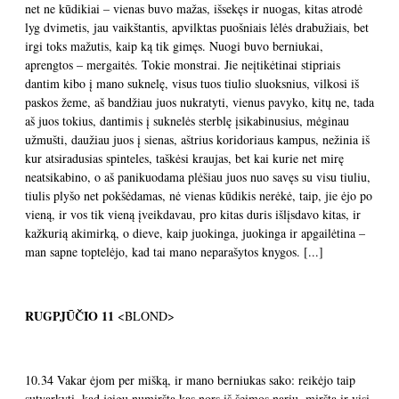
net ne kūdikiai – vienas buvo mažas, išsekęs ir nuogas, kitas atrodė
lyg dvimetis, jau vaikštantis, apvilktas puošniais lėlės drabužiais, bet
irgi toks mažutis, kaip ką tik gimęs. Nuogi buvo berniukai,
aprengtos – mergaitės. Tokie monstrai. Jie neįtikėtinai stipriais
dantim kibo į mano suknelę, visus tuos tiulio sluoksnius, vilkosi iš
paskos žeme, aš bandžiau juos nukratyti, vienus pavyko, kitų ne, tada
aš juos tokius, dantimis į suknelės sterblę įsikabinusius, mėginau
užmušti, daužiau juos į sienas, aštrius koridoriaus kampus, nežinia iš
kur atsiradusias spinteles, taškėsi kraujas, bet kai kurie net mirę
neatsikabino, o aš panikuodama plėšiau juos nuo savęs su visu tiuliu,
tiulis plyšo net pokšėdamas, nė vienas kūdikis nerėkė, taip, jie ėjo po
vieną, ir vos tik vieną įveikdavau, pro kitas duris išlįsdavo kitas, ir
kažkurią akimirką, o dieve, kaip juokinga, juokinga ir apgailėtina –
man sapne toptelėjo, kad tai mano neparašytos knygos. [...]
RUGPJŪČIO
11
<BLOND>
10.34 Vakar ėjom per mišką, ir mano berniukas sako: reikėjo taip
sutvarkyti, kad jeigu numiršta kas nors iš šeimos narių, miršta ir visi