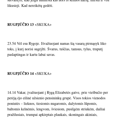
likusieji. Kad nereikėtų gedėti.
RUGPJŪČIO
13
<SKUKA>
23.54 Vėl esu Rygoje. Išvažiuojant namas šią vasarą pirmąsyk liko
toks, į kurį norisi sugrįžti. Švarus, tuščias, tamsus, tylus, truputį
paslaptingas ir kartu labai savas.
RUGPJŪČIO
14
<SKUKA>
14.14 Vakar, įvažiuojant į Rygą Elizabetės gatve, prie viešbučio per
perėją ėjo eilinė užsienio pensininkų grupė. Visos tokios vienodos
poniutės – lieknos, tiesiomis nugaromis, dažytomis lūpomis,
baltomis kelnėmis, lengvom, šviesiom, pusilgėm striukėm, dailiai
pražilusiais, trumpai apkirptais plaukais, skoningais akiniais,