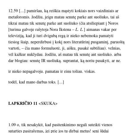
12.59 [...] pamiršau, ką reiškia mąstyti kokiais nors vaizdiniais ar
metaforomis. žodžiu, jeigu matau senutę parke ant suoliuko, tai aš
tikrai matau tik senutę parke ant suoliuko (čia atsiliepiant į Noros
[turima galvoje rašytoja Nora Ikstena –
L. L.
] aimanas vakar per
televiziją, kad ji turi dvigubą regą ir nieko nebemoka pamatyti
tiesiog šiaip, neperdirbusi į kokį nors literatūrinį pusgaminį, paruoštą
vartoti, – čia mano formuluotė, ji, aišku, pasakė subtiliau). velnias,
vėl kažkur nuklydau. žodžiu, aš matau tik senutę ant suoliuko. arba
dar blogiau: senutę IR suoliuką. suprantat, ką noriu pasakyti, ar ne.
ir nieko nepagalvoju. pamatau ir einu toliau. viskas.
todėl, kad mano darbas toks. [...]
LAPKRIČIO 11
<SKUKA>
1.09 o, tik nesakykit, kad pasitenkinimo negali suteikti vienos
sutarties pasirašymas, jei prie jos tu dirbai metus! seni šūdai