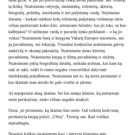
tą fiziką. Neatsimenu rašytojų, menininkų, režisierių, aktorių,
fotografų, politikų, muzikantų ir net pažįstamų vardų. Neįsimenu
žmonių – kaskart sutikusi kokį tolimesnį pažįstamą viešumoje turiu
vėliau pasiteirauti kokio kito, artimesnio bičiulio: kas jis toks, su kuo
kalbėjausi? O sužinojus vardą ir pavardę tenka perklausti – o ką jis
veikia? Neatsimenu barų ir knygynų Vakarų Europos miestuose, nei
jų pavadinimų, nei lokacijų. Vizualiai konkrečiai neatsimenu gatvių
sankryžų ir okeanų pakrančių. Neatsimenu meno kūrinių
pavadinimų. Neatsimenu knygų ir filmų pavadinimų ir siužetų.
Neatsimenu jokių biografinių detalių, niekada nežinau, kas kam ką
rašė ar sakė, todėl iš esmės negaliu visavertiškai dalyvauti
intelektualų pokalbiuose. Neatsimenu net to, ką noriu prisiminti ir
kas skaitant man atrodo be galo svarbu ar įdomu.
Aš nepaprastai daug skaitau, bet kai manęs klausia, ką pastaruoju
metu perskaičiau, nieko rišlaus negaliu atsakyti.
Gerai, jei prisimenu, ką skaitau šiuo metu. Gal reikėtų kiekvieną
perskaitytą knygą įrašyti „Ciboj“. Tiesiog sau. Kad visiškai
nepradingtų.
Neseniai kažkas (neatsimenu kas) į interviu klausimą apie