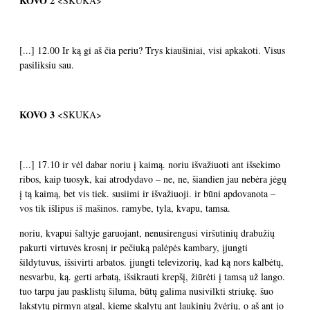
KOVO 2
<SKUKA>
[...] 12.00 Ir ką gi aš čia periu? Trys kiaušiniai, visi apkakoti. Visus
pasiliksiu sau.
KOVO 3
<SKUKA>
[...] 17.10 ir vėl dabar noriu į kaimą. noriu išvažiuoti ant išsekimo
ribos, kaip tuosyk, kai atrodydavo – ne, ne, šiandien jau nebėra jėgų
į tą kaimą, bet vis tiek. susiimi ir išvažiuoji. ir būni apdovanota –
vos tik išlipus iš mašinos. ramybe, tyla, kvapu, tamsa.
noriu, kvapui šaltyje garuojant, nenusirengusi viršutinių drabužių
pakurti virtuvės krosnį ir pečiuką palėpės kambary, įjungti
šildytuvus, išsivirti arbatos. įjungti televizorių, kad ką nors kalbėtų,
nesvarbu, ką. gerti arbatą, išsikrauti krepšį, žiūrėti į tamsą už lango.
tuo tarpu jau pasklistų šiluma, būtų galima nusivilkti striukę. šuo
lakstytų pirmyn atgal, kieme skalytų ant laukinių žvėrių, o aš ant jo