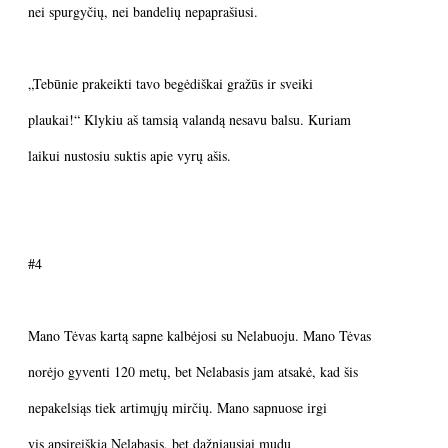
nei spurgyčių, nei bandelių nepaprašiusi.
„Tebūnie prakeikti tavo begėdiškai gražūs ir sveiki
plaukai!“ Klykiu aš tamsią valandą nesavu balsu. Kuriam
laikui nustosiu suktis apie vyrų ašis.
#4
Mano Tėvas kartą sapne kalbėjosi su Nelabuoju. Mano Tėvas
norėjo gyventi 120 metų, bet Nelabasis jam atsakė, kad šis
nepakelsiąs tiek artimųjų mirčių. Mano sapnuose irgi
vis apsireiškia Nelabasis, bet dažniausiai mudu