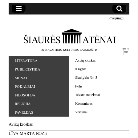
Prisijungti
DVISAVAITINIS KULTŪROS LAIKRAŠTIS
Avižų kioskas
LITERATŪRA
Knygos
PUBLICISTIKA
Skaitykla Nr. 5
MENAI
Polis
POKALBIAI
Tekstai ne tekstai
FILOSOFIJA
Komentaras
RELIGIJA
Vertimai
PAVELDAS
Avižų kioskas
LĪVA MARTA ROZE