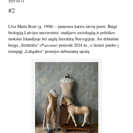
2025 04 11
#2
Līva Marta Rozė (g. 1998) – jaunosios kartos latvių poetė. Baigė
biologiją Latvijos universitete, studijavo sociologiją ir politikos
mokslus Islandijoje bei anglų literatūrą Norvegijoje. Jos debiutinė
knyga „Struktūra“ (
Punctum
) pasirodė 2024 m., o šiemet pateko į
trumpąjį „Laligabos“ premijos debiutantų sąrašą.