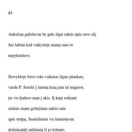
#3
Anksčiau galėdavau be galo ilgai suktis apie savo ašį.
Juo labiau kad vaikystėje manęs nuo to
nepykindavo.
Stovykloje buvo toks vaikinas ilgais plaukais,
vardu P. Surišti į tamsią kasą jam už nugaros,
jie vis lįsdavo man į akis. Jį kaip reikiant
siutino mano gebėjimas suktis ratu
apie stulpą. Susilažinusi vis laimėdavau
dešimtadalį saldainių iš jo kišenės.