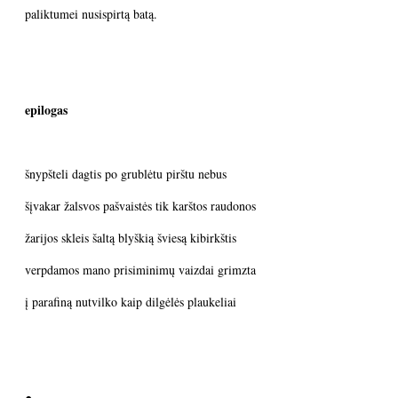
paliktumei nusispirtą batą.
epilogas
šnypšteli dagtis po grublėtu pirštu nebus
šįvakar žalsvos pašvaistės tik karštos raudonos
žarijos skleis šaltą blyškią šviesą kibirkštis
verpdamos mano prisiminimų vaizdai grimzta
į parafiną nutvilko kaip dilgėlės plaukeliai
●