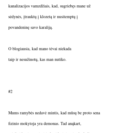
kanalizacijos vamzdžiais, kad, sugriebęs mane už
sėdynės, įtrauktų į klozetą ir nusitemptų į
povandeninę savo karaliją.
O blogiausia, kad mano tėvai niekada
taip ir nesužinotų, kas man nutiko.
#2
Mums ramybės nedavė mintis, kad mūsų be proto sena
fizinio mokytoja yra demonas. Tad anąkart,