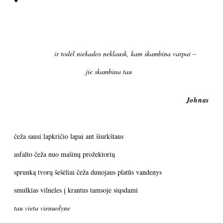
ir todėl niekados neklausk, kam skambina varpai –
jie skambina tau
Johnas
čeža sausi lapkričio lapai ant šiurkštaus
asfalto čeža nuo mašinų prožektorių
sprunką tvorų šešėliai čeža dunojaus platūs vandenys
smulkias vilneles į krantus tamsoje siųsdami
tau vieta vienuolyne