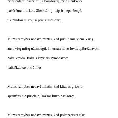
prieš eidami paerzinti ją koridoriuj, prie slenksčio
pabėrėme druskos. Slenksčio ji taip ir neperžengė,
tik plūdosi sustojusi prie klasės durų.
Mums ramybės nedavė mintis, kad pikų dama vieną kartą
ateis visų mūsų užsmaugti. Internate savo lovas apibrėždavom
balta kreida. Baltais kryžiais žymėdavom
vaikiškas savo krūtines.
Mums ramybės nedavė mintis, kad kitapus griovio,
aptriušusioje pirtelėje, kažkas buvo pasikoręs.
Mums ramybės nedavė mintis, kad poltergeistai tikri,