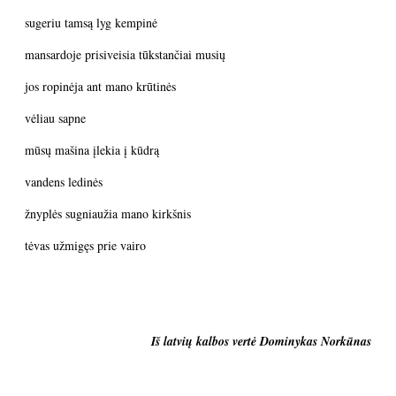
sugeriu tamsą lyg kempinė
mansardoje prisiveisia tūkstančiai musių
jos ropinėja ant mano krūtinės
vėliau sapne
mūsų mašina įlekia į kūdrą
vandens ledinės
žnyplės sugniaužia mano kirkšnis
tėvas užmigęs prie vairo
Iš latvių kalbos vertė Dominykas Norkūnas