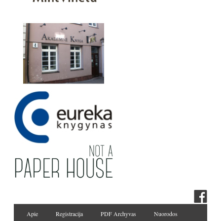
Apie
Registracija
PDF Archyvas
Nuorodos