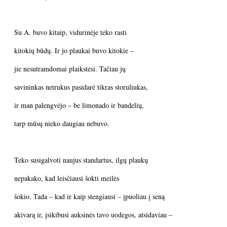
Su A. buvo kitaip, vidurinėje teko rasti
kitokių būdų. Ir jo plaukai buvo kitokie –
jie nesutramdomai plaikstėsi. Tačiau jų
savininkas netrukus pasidarė tikras storuliukas,
ir man palengvėjo – be limonado ir bandelių,
tarp mūsų nieko daugiau nebuvo.
Teko susigalvoti naujus standartus, ilgų plaukų
nepakako, kad leisčiausi šokti meilės
šokio. Tada – kad ir kaip stengiausi – įpuoliau į seną
akivarą ir, įsikibusi auksinės tavo uodegos, atsidaviau –