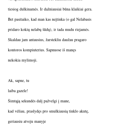
tiesiog dulkinamės. Ir dažniausiai būna klaikiai gera.
Bet pasitaiko, kad man kas neįtinka (o gal Nelabasis
pridaro kokių nelabų šūdų), ir tada mudu riejamės.
Skaldau jam antausius, žarstekliu daužau pragaro
kontoros kompiuterius. Sapnuose iš manęs
nekokia mylimoji.
Ak, sapne, tu
laiba gazele!
Šimtąją sekundės dalį pažvelgi į mane,
kad vėliau, praslydęs pro smulkiausią tinklo akutę,
geriausiu atveju manyje