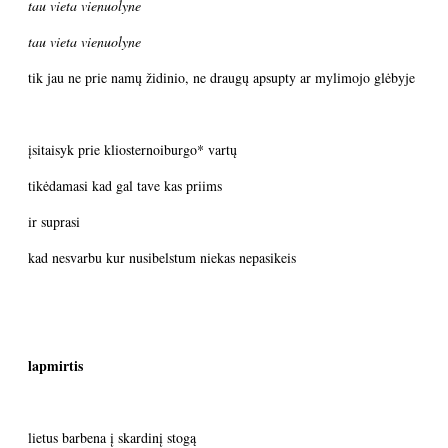
tau vieta vienuolyne
tau vieta vienuolyne
tik jau ne prie namų židinio, ne draugų apsupty ar mylimojo glėbyje
įsitaisyk prie kliosternoiburgo* vartų
tikėdamasi kad gal tave kas priims
ir suprasi
kad nesvarbu kur nusibelstum niekas nepasikeis
lapmirtis
lietus barbena į skardinį stogą