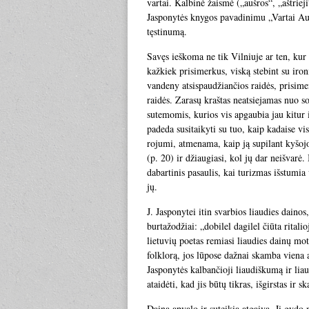
vartai. Kalbinė žaismė („aušros“, „aštriej
Jasponytės knygos pavadinimu „Vartai Aušt
tęstinumą.
Savęs ieškoma ne tik Vilniuje ar ten, kur 
kažkiek prisimerkus, viską stebint su iron
vandeny atsispaudžiančios raidės, prisime
raidės. Zarasų kraštas neatsiejamas nuo s
sutemomis, kurios vis apgaubia jau kitur i
padeda susitaikyti su tuo, kaip kadaise vis
rojumi, atmenama, kaip ją supilant kyšoj
(p. 20) ir džiaugiasi, kol jų dar neišvarė.
dabartinis pasaulis, kai turizmas išstumia
jų.
J. Jasponytei itin svarbios liaudies daino
burtažodžiai: „dobilel dagilel čiūta ritalio
lietuvių poetas remiasi liaudies dainų mot
folklorą, jos lūpose dažnai skamba viena ar
Jasponytės kalbančioji liaudiškumą ir lia
ataidėti, kad jis būtų tikras, išgirstas ir
Daina apvalo ir suteikia atgaivą. Ji gydo 