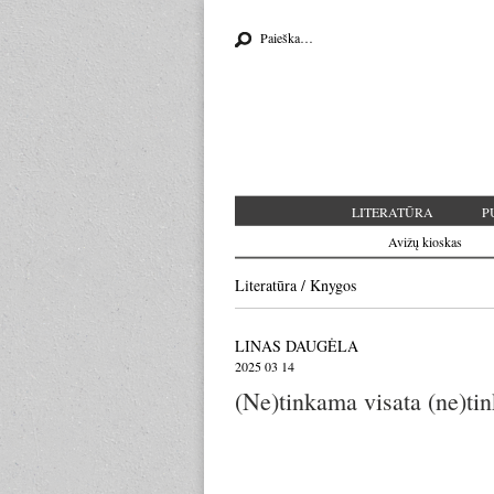
Search for:
LITERATŪRA
P
Avižų kioskas
Literatūra
/
Knygos
LINAS DAUGĖLA
2025 03 14
(Ne)tinkama visata (ne)tin