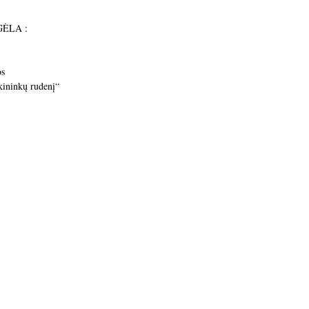
UGĖLA :
os
kininkų rudenį“