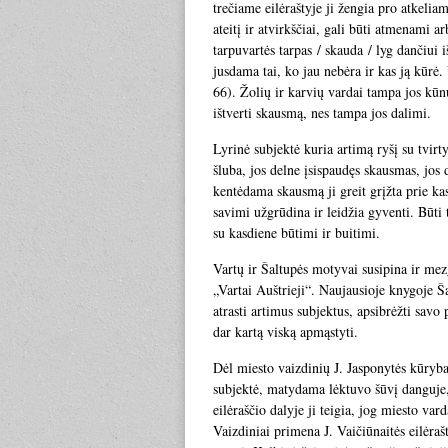
trečiame eilėraštyje ji žengia pro atkelia
ateitį ir atvirkščiai, gali būti atmenami a
tarpuvartės tarpas / skauda / lyg dančiui 
jusdama tai, ko jau nebėra ir kas ją kūrė. 
66). Žolių ir karvių vardai tampa jos kūn
ištverti skausmą, nes tampa jos dalimi.
Lyrinė subjektė kuria artimą ryšį su tvir
šluba, jos delne įsispaudęs skausmas, jos 
kentėdama skausmą ji greit grįžta prie k
savimi užgrūdina ir leidžia gyventi. Būti
su kasdiene būtimi ir buitimi.
Vartų ir Šaltupės motyvai susipina ir mez
„Vartai Auštrieji“. Naujausioje knygoje Š
atrasti artimus subjektus, apsibrėžti savo 
dar kartą viską apmąstyti.
Dėl miesto vaizdinių J. Jasponytės kūryba 
subjektė, matydama lėktuvo šūvį danguje, iš
eilėraščio dalyje ji teigia, jog miesto va
Vaizdiniai primena J. Vaičiūnaitės eilėraš