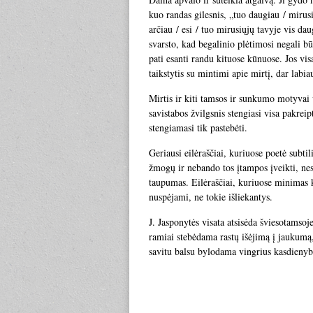
kuo randas gilesnis, „tuo daugiau / mirus
arčiau / esi / tuo mirusiųjų tavyje vis da
svarsto, kad begalinio plėtimosi negali bū
pati esanti randu kituose kūnuose. Jos vi
taikstytis su mintimi apie mirtį, dar labi
Mirtis ir kiti tamsos ir sunkumo motyvai 
savistabos žvilgsnis stengiasi visa pakreipt
stengiamasi tik pastebėti.
Geriausi eilėraščiai, kuriuose poetė subti
žmogų ir nebando tos įtampos įveikti, nes 
taupumas. Eilėraščiai, kuriuose minimas k
nuspėjami, ne tokie išliekantys.
J. Jasponytės visata atsisėda šviesotamsoje
ramiai stebėdama rastų išėjimą į jaukumą,
savitu balsu bylodama vingrius kasdienyb