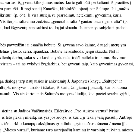
mus vartus, išgyvena kilnojamus metus, kurie gali būti perkeliami iš praeities į
rba pamiršti. Ji regi senelį Kanošką, klibinkščiuojantį per Šaltupę. Jai „mažas
iškritus“ (p. 64). Ji visa susieja su praradimu, netektimi, gyvenimą kuria
Vis įterpia raliavimo žodžius: „generalia ralia / ganiau basa / generalia“ (p.
u, kad išgyventų nepasakiusi to, ką jai skauda. Ją supantys subjektai padeda
tybės pavyzdžiu jai esančia bobute. Ši gyvena savo kaime, daugelį metų yra
delnas glosto, šeria, spaudžia. Bobutė neišsiduoda, jeigu skauda. Net ir
asdienių darbų, suka savo kasdienybės ratą, todėl nelieka trapumo. Buvimas
 tvirtam – tai ne vykdyti žygdarbius, bet gyventi taip, kaip gyvenimas gyvenasi,
ga dialogą tarp naujausios ir ankstesnių J. Jasponytės knygų „Šaltupė“ ir
altupės motyvas nurodo į ištakas, iš kurių žengiama į pasaulį, kur bandoma
pasaulį. Vis atsikartojantis Šaltupės motyvas liudija, kad poetei svarbu grįžti,
sietina su Juditos Vaičiūnaitės. Eilėraštyje „Pro Aušros vartus“ lyrinė
 lėto įteka į miestą, šis yra jos žiotys, iš kurių ji teka į visą pasaulį. Antroje
rdas tėra arklio kanopų caksėjimas grindiniu, „ryto aušros ašmena / mena jį“.
tį „Miesto vartai“, kuriame tarp aštrėjančių kaminų ir varpinių nušvinta miesto