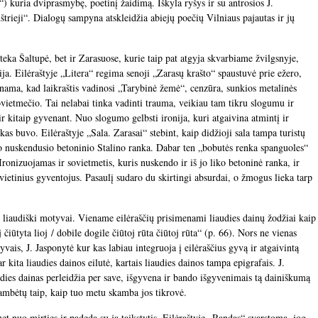
i“) kuria dviprasmybę, poetinį žaidimą. Iškyla ryšys ir su antrosios J.
rieji“. Dialogų sampyna atskleidžia abiejų poečių Vilniaus pajautas ir jų
teka Šaltupė, bet ir Zarasuose, kurie taip pat atgyja skvarbiame žvilgsnyje,
ija. Eilėraštyje „Litera“ regima senoji „Zarasų krašto“ spaustuvė prie ežero,
nama, kad laikraštis vadinosi „Tarybinė žemė“, cenzūra, sunkios metalinės
ovietmečio. Tai nelabai tinka vadinti trauma, veikiau tam tikru slogumu ir
r kitaip gyvenant. Nuo slogumo gelbsti ironija, kuri atgaivina atmintį ir
kas buvo. Eilėraštyje „Sala. Zarasai“ stebint, kaip didžioji sala tampa turistų
o nuskendusio betoninio Stalino ranka. Dabar ten „bobutės renka spanguoles“
 Ironizuojamas ir sovietmetis, kuris nuskendo ir iš jo liko betoninė ranka, ir
 vietinius gyventojus. Pasaulį sudaro du skirtingi absurdai, o žmogus lieka tarp
s, liaudiški motyvai. Viename eilėraščių prisimenami liaudies dainų žodžiai kaip
j čiūtyta lioj / dobile dogile čiūtoj rūta čiūtoj rūta“ (p. 66). Nors ne vienas
yvais, J. Jasponytė kur kas labiau integruoja į eilėraščius gyvą ir atgaivintą
 kita liaudies dainos eilutė, kartais liaudies dainos tampa epigrafais. J.
udies dainas perleidžia per save, išgyvena ir bando išgyvenimais tą dainiškumą
 skambėtų taip, kaip tuo metu skamba jos tikrovė.
net nuo mirties ir padeda su ja taikstytis. Eilėraštyje „Randas“ svarstoma, jog