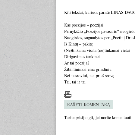
Kiti tekstai, kuriuos parašė LINAS DA
Kas poezijos – poezijai
Pernykščio „Poezijos pavasario“ nuogird
Nuogirdos, sugaudytos per „Poetinį Drus
Iš Kintų – pakitę
(Ne)tinkama visata (ne)tinkamai vietai
Dirigavimas tankmei
Ar tai poezija?
Žibintininkai eina grindiniu
Nei pasroviui, nei prieš srovę
Tai, tai ir tai
RAŠYTI KOMENTARĄ
Turite
prisijungti
, jei norite komentuoti.