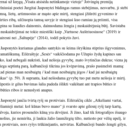
ernai už knygą „Visata atsisėda netinkamoje vietoje“ Jotvingių premiją
elniusiai poetei Jurgitai Jasponytei būdingas ramus stebėjimas, nesvarbu, ji stebi
msą, lietų, artimuosius ar mąsto apie mirtį, stengiasi įžiūrėti gyvenimo ir
rties ribą, užčiuopia tamsą savyje ir stengiasi kuo ramiau ją priimti, visa
upina su liaudies dainomis, dainuodama žengia į nuskaidrėjusią būtį. Savistaba
r nuskaidrėjimai ne tokie miestiški kaip „Vartuose Auštriuosiuose“ (2019) ir
airesni nei „Šaltupėje“ (2014), todėl pokytis žavi.
. Jasponytės kuriamas glaudus santykis su šeima išryškina stiprius išgyvenimus,
ramatiškumą. Eilėraštyje „Sesės“ vaikščiodama po Užupio žydų kapines sau
ako, kad nebegali nukristi, kad nešioja gyvybę, mato švytinčias dukras; viena jų
iega septintą parą, kalbančioji tikrina jos kvėpavimą, prašo pasimelsti mamą:
kad pienas man nesibaigtų / kad man nesibaigtų jėgos / kad jai nesibaigtų
aikas“ (p. 59). Ji supranta, kad nešiodama gyvybę tuo pat metu nešioja ir mirtį.
pestis ir gilus buvimas šalia padeda išlikti vaikštant ant trapios būties ir
būties ribos ir nenuslysti anapus.
 Jasponytė jaučia tvirtą ryšį su protėviais. Eilėraščių cikle „Atkeliami vartai,
eliamieji metai: kol kūnas buvo mano“ ji svarsto apie gilesnį ryšį tarp kartų,
lvoja, kurios prosenelės kūną yra dėvėjusi. Ji žino, kad tik fotografijos išsaugo
nolius, jie nemiršta, ji laukia žalio laumžirgių tilto, nutiesto per vėlių upelį, ir
u protėviais, nors ryšys trūkinėjantis, netvirtas. Kalbančioji bando žengti gilyn,