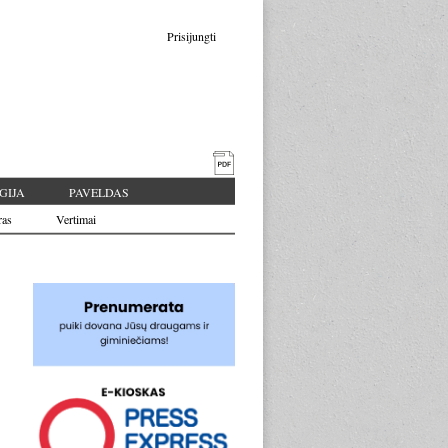
Prisijungti
GIJA
PAVELDAS
ras
Vertimai