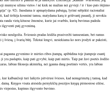
ieji mumyse užima vietos / nė kiek ne mažiau nei gyvieji / ir / kuo pats išėjimo
ugėja“ (p. 92). Jausdama ir apmąstydama pabaigą, lyrinė subjektė racionaliai
ti, kad tirštėja kosminė tamsa, matydama karą ir griūvantį pasaulį, ji suvokia
sata randa vietą kituose žmonėse, kurie jai svarbūs, kurių buvimas padeda
au išgyventi patį gyvenimą.
visko neužgožia. Šviesusis pradas leidžia prasiveržti tamsesniam, bet ramus
i į šviesą, į švarią būtį. Tekstai lengvi, nesiekiama ko nors įrodyti ar pakeisti,
liai pagauna gyvenimo ir mirties ribos įtampą, apibūdina toje įtampoje esantį
ji yra paslaptis, kaip pati gyvybė, kaip pati mirtis. Taip pat žavi poetės žodžio
aras, labiau fiksuoja akimirką, nei įgauna daug poetinės vertės, yra labiau
, kur kalbančioji turi laikytis įsitvėrusi šviesos, kad nenugrimztų į tamsą, kad
 dainą. Knygos visata atsisėda pernykščių poezijos knygų pirmosiose eilėse,
ės virpesius, kupinus išgyvento buvimo.