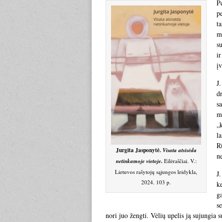
P
p
ta
mi
s
i
įv
J
d
s
m
„
l
Rū
Jurgita Jasponytė.
Visata atsisėda
ne
.
netinkamoje vietoje
Eilėraščiai. V.:
Lietuvos rašytojų sąjungos leidykla,
J.
2024. 103 p.
k
ga
se
nori juo žengti. Vėlių upelis ją sujungia s