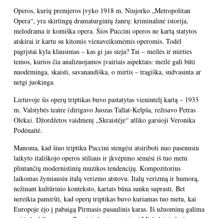
Operos, kurių premjeros įvyko 1918 m. Niujorko „Metropolitan
Opera“, yra skirtingų dramaturginių žanrų: kriminalinė istorija,
melodrama ir komiška opera. Šios Puccini operos ne kartą statytos
atskirai ir kartu su kitomis vienaveiksmėmis operomis. Todėl
pagrįstai kyla klausimas – kas gi jas sieja? Tai – meilės ir mirties
temos, kurios čia analizuojamos įvairiais aspektais: meilė gali būti
nuodėminga, skaisti, savanaudiška, o mirtis – tragiška, sudvasinta ar
netgi juokinga.
Lietuvoje šis operų triptikas buvo pastatytas vienintelį kartą – 1933
m. Valstybės teatre (dirigavo Juozas Tallat-Kelpša, režisavo Petras
Oleka). Džordžetos vaidmenį „Skraistėje“ atliko garsioji Veronika
Podėnaitė.
Manoma, kad šiuo triptiku Puccini stengėsi atsiriboti nuo pasenusiu
laikyto itališkojo operos stiliaus ir įkvėpimo sėmėsi iš tuo metu
plintančių modernistinių muzikos tendencijų. Kompozitorius
laikomas žymiausiu italų verizmo atstovu. Italų verizmą ir humorą,
nežinant kultūrinio konteksto, kartais būna sunku suprasti. Bet
nereikia pamiršti, kad operų triptikas buvo kuriamas tuo metu, kai
Europoje ėjo į pabaigą Pirmasis pasaulinis karas. Iš užuominų galima