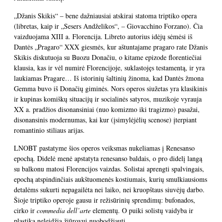
„Džanis Skikis“ – bene dažniausiai atskirai statoma triptiko opera
(libretas, kaip ir „Sesers Andželikos“, – Giovacchino Forzano). Čia
vaizduojama XIII a. Florencija. Libreto autorius idėjų sėmėsi iš
Dantės „Pragaro“ XXX giesmės, kur aštuntajame pragaro rate Džanis
Skikis diskutuoja su Buozu Donačiu, o kitame epizode florentiečiai
klausia, kas ir vėl numirė Florencijoje, suklastojęs testamentą, ir yra
laukiamas Pragare… Iš istorinių šaltinių žinoma, kad Dantės žmona
Gemma buvo iš Donačių giminės. Nors operos siužetas yra klasikinis
ir kupinas komiškų situacijų ir socialinės satyros, muzikoje vyrauja
XX a. pradžios disonansiniai (nuo komizmo iki tragizmo) pasažai,
disonansinis modernumas, kai kur (įsimylėjėlių scenose) įterpiant
romantinio stiliaus arijas.
LNOBT pastatyme šios operos veiksmas nukeliamas į Renesanso
epochą. Didelė menė apstatyta renesanso baldais, o pro didelį langą
su balkonu matosi Florencijos vaizdas. Solistai aprengti spalvingais,
epochą atspindinčiais aukštuomenės kostiumais, kurių smulkiausioms
detalėms sukurti nepagailėta nei laiko, nei kruopštaus siuvėjų darbo.
Šioje triptiko operoje gausu ir režisūrinių sprendimų: bufonados,
cirko ir
commedia
dell’arte
elementų. O puiki solistų vaidyba ir
plastika neleidžia žiūrovui nuobodžiauti.