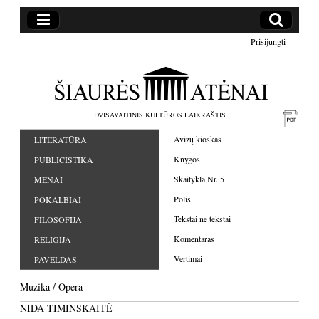
Prisijungti
DVISAVAITINIS KULTŪROS LAIKRAŠTIS
Avižų kioskas
LITERATŪRA
Knygos
PUBLICISTIKA
Skaitykla Nr. 5
MENAI
Polis
POKALBIAI
Tekstai ne tekstai
FILOSOFIJA
Komentaras
RELIGIJA
Vertimai
PAVELDAS
Muzika
/
Opera
NIDA TIMINSKAITĖ