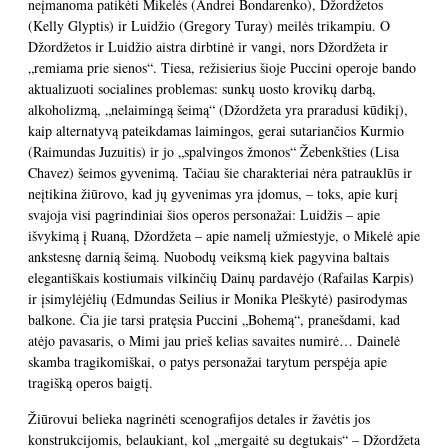
neįmanoma patikėti Mikelės (Andrei Bondarenko), Džordžetos
(Kelly Glyptis) ir Luidžio (Gregory Turay) meilės trikampiu. O
Džordžetos ir Luidžio aistra dirbtinė ir vangi, nors Džordžeta ir
„remiama prie sienos“. Tiesa, režisierius šioje Puccini operoje bando
aktualizuoti socialines problemas: sunkų uosto krovikų darbą,
alkoholizmą, „nelaimingą šeimą“ (Džordžeta yra praradusi kūdikį),
kaip alternatyvą pateikdamas laimingos, gerai sutariančios Kurmio
(Raimundas Juzuitis) ir jo „spalvingos žmonos“ Žebenkšties (Lisa
Chavez) šeimos gyvenimą. Tačiau šie charakteriai nėra patrauklūs ir
neįtikina žiūrovo, kad jų gyvenimas yra įdomus, – toks, apie kurį
svajoja visi pagrindiniai šios operos personažai: Luidžis – apie
išvykimą į Ruaną, Džordžeta – apie namelį užmiestyje, o Mikelė apie
ankstesnę darnią šeimą. Nuobodų veiksmą kiek pagyvina baltais
elegantiškais kostiumais vilkinčių Dainų pardavėjo (Rafailas Karpis)
ir įsimylėjėlių (Edmundas Seilius ir Monika Pleškytė) pasirodymas
balkone. Čia jie tarsi pratęsia Puccini „Bohemą“, pranešdami, kad
atėjo pavasaris, o Mimi jau prieš kelias savaites numirė… Dainelė
skamba tragikomiškai, o patys personažai tarytum perspėja apie
tragišką operos baigtį.
Žiūrovui belieka nagrinėti scenografijos detales ir žavėtis jos
konstrukcijomis, belaukiant, kol „mergaitė su degtukais“ – Džordžeta