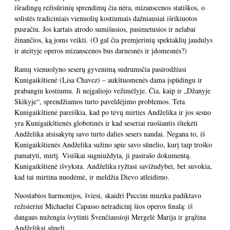
išradingų režisūrinių sprendimų čia nėra, mizanscenos statiškos, o
solistės tradiciniais vienuolių kostiumais dažniausiai išrikiuotos
pusračiu. Jos kartais atrodo sumišusios, pasimetusios ir nelabai
žinančios, ką joms veikti. (O gal čia premjerinių spektaklių jaudulys
ir ateityje operos mizanscenos bus darnesnės ir įdomesnės?)
Ramų vienuolyno seserų gyvenimą sudrumsčia pasirodžiusi
Kunigaikštienė (Lisa Chavez) – aukštuomenės dama įspūdingu ir
prabangiu kostiumu. Ji neįgaliojo vežimėlyje. Čia, kaip ir „Džanyje
Skikyje“, sprendžiamos turto paveldėjimo problemos. Teta
Kunigaikštienė pareiškia, kad po tėvų mirties Andželika ir jos sesuo
yra Kunigaikštienės globotinės ir kad seseriai ruošiantis ištekėti
Andželika atsisakytų savo turto dalies sesers naudai. Negana to, iš
Kunigaikštienės Andželika sužino apie savo sūnelio, kurį taip troško
pamatyti, mirtį. Visiškai sugniuždyta, ji pasirašo dokumentą.
Kunigaikštienė išvyksta. Andželika ryžtasi savižudybei, bet suvokia,
kad tai mirtina nuodėmė, ir meldžia Dievo atleidimo.
Nuostabios harmonijos, šviesi, skaidri Puccini muzika padiktavo
režisieriui Michaelui Capasso netradicinį šios operos finalą: iš
dangaus nužengia švytinti Švenčiausioji Mergelė Marija ir grąžina
Andželikai sūnelį.