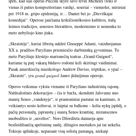
spėti, kad šias operas Puccini skyrė savo tėvui Michelei (toks ir
vienas iš paties kompozitoriaus vardų), seseriai – vienuolei, mirusiai
per 1918 m. gripo epidemiją, ir… Dantei bei jo „Dieviškajai
komedijai“. Operose jaučiama krikščioniškosios kultūros, italų
šeimos tradicijos, senosios literatūros, modernizmo ir nemenka to
meto nebyliojo kino įtaka.
„Skraistėje“, kuriai libretą sukūrė Giuseppė Adami, vaizduojamas
XX a. pradžios Paryžiaus priemiesčio darbininkų gyvenimas. To
meto Paryžiuje klestėjo marionečių teatras „Grand-Guignol“,
kuriame tą patį vakarą būdavo rodomi keli skirtingi vaidinimai.
Pasak amerikiečių muzikologo Andrew Daviso, triptikas, o ypač –
„Skraistė“, yra
grand guignol
žanro įkūnijimas operoje.
Operos veiksmas vyksta viename iš Paryžiaus industrinių rajonų.
Natūralistinės dekoracijos – čia ir barža, skendinti žalsvame nuo
maurų Senos „vandenyje“, ir pramoniniai pastatai su kaminais, ir
veikiantys uosto keltuvai, ir laiptai su balkonu – kelia nykų įspūdį, o
pačių personažų, įspraustų į siaurą Senos krantinę, mizanscenos
nuobodžios ir „suveltos“. Nors Džordžeta dainuoja apie
besileidžiančią apelsininę saulę, džiugios nuotaikos jai tai nekelia.
Tokioje aplinkoje, nepaisant visų solistų pastangų, niekaip