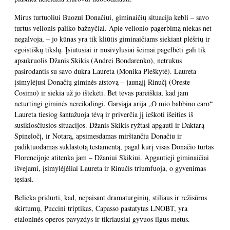
Mirus turtuoliui Buozui Donačiui, giminaičių situacija kebli – savo
turtus velionis paliko bažnyčiai. Apie velionio pagerbimą niekas net
negalvoja, – jo kūnas yra tik kliūtis giminaičiams siekiant plėšrių ir
egoistiškų tikslų. Įsiutusiai ir nusivylusiai šeimai pagelbėti gali tik
apsukruolis Džanis Skikis (Andrei Bondarenko), netrukus
pasirodantis su savo dukra Laureta (Monika Pleškytė). Laureta
įsimylėjusi Donačių giminės atstovą – jaunąjį Rinučį (Oreste
Cosimo) ir siekia už jo ištekėti. Bet tėvas pareiškia, kad jam
neturtingi giminės nereikalingi. Garsiąja arija „O mio babbino caro“
Laureta tiesiog šantažuoja tėvą ir priverčia jį ieškoti išeities iš
susiklosčiusios situacijos. Džanis Skikis ryžtasi apgauti ir Daktarą
Spineločį, ir Notarą, apsimesdamas mirštančiu Donačiu ir
padiktuodamas suklastotą testamentą, pagal kurį visas Donačio turtas
Florencijoje atitenka jam – Džaniui Skikiui. Apgautieji giminaičiai
išvejami, įsimylėjėliai Laureta ir Rinučis triumfuoja, o gyvenimas
tęsiasi.
Belieka pridurti, kad, nepaisant dramaturginių, stiliaus ir režisūros
skirtumų, Puccini triptikas, Capasso pastatytas LNOBT, yra
etaloninės operos pavyzdys ir tikriausiai gyvuos ilgus metus.