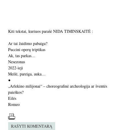
Kiti tekstai, kuriuos parašė NIDA TIMINSKAITĖ :
Ar tai žaidimo pabaiga?
Puccini operų triptikas
Ak, tas parkas…
Nesezonas
2022-ieji
Meilė, pareiga, auka…
●
„Arlekino milijonai“ – choreografinė archeologija ar šventės
paieškos?
Eilės
Romeo
RAŠYTI KOMENTARĄ