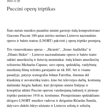
2024 12 20
Puccini operų triptikas
Šiais metais muzikos pasauliui minint garsiojo italų kompozitoriaus
Giacomo Puccini 100-ąsias mirties metines Lietuvos nacionalinis
operos ir baleto teatras (LNOBT) pakvietė į operų triptiko premjerą.
Tris vienaveiksmes operas – „Skraistė“, „Sesuo Andželika“ ir
„Džanis Skikis“ – Lietuvos nacionaliniame operos ir baleto teatre
sukūrė amerikiečių ir lietuvių menininkai: italų kilmės amerikiečių
režisierius Michaelas Capasso, savo operų, spektaklių, vaidybinių
muzikinių filmų režisūra garsėjantis ne tik JAV, bet ir visame
pasaulyje, patyręs scenografas Johnas Farrellas, žinomas dėl
klasikinių ir novatoriškų teatro, kino bei televizijos darbų, kostiumų
dailininkė Jurgita Jankutė, kuri įkvėpimo sėmėsi Italijoje ir
kruopščiai atkūrė Puccini operose vaizduojamą laikmetį ir pirmojo
triptiko pastatymo 1918 m. kostiumus. Premjeriniams spektakliams
dirigavo LNOBT muzikos vadovas ir dirigentas Ričardas Šumila,
dalyvavo didelis būrys užsienio ir Lietuvos solistų ir solisčių.