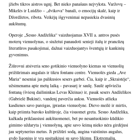
įžiebs tikros aistros ugnį. Bet nieko panašaus neįvyksta. Varžovų –
Mikelės ir Luidžio – „dvikova“ banali, o emocijų skalė, kaip ir
Džordžetos, ribota. Veikėjų išgyvenimai nepasiekia dvasinių
aukštumų.
Operoje „Sesuo Andželika“ vaizduojamas XVII a. antros pusės
moterų vienuolynas, o siužetui panaudoti senieji italų ir prancūzų
literatūros pasakojimai, dažnai vaizduojantys šventųjų ir kankinių
gyvenimus.
Žiūrovui atsiveria seno gotikinio vienuolyno kiemas su vienuolių
prižiūrimais augalais ir tikru fontanu centre. Vienuolės gieda „Ave
Maria“ neseniai jas palikusios sesers garbei. Čia, kaip ir „Skraistėje“,
užsimenama apie metų laiką – pavasarį ir saulę. Saulė apšviečia
fontaną (šviesų dailininkas Levas Kleinas) ir, pasak sesers Andželikos
(Gabrielė Bukinė), vandenį paverčia auksu. Vienuolės atlieka
kasdienes savo pareigas, įprastas vienuolyne. Dievo meilė ir mirtis,
kaip priimta baroko kultūroje, čia visuomet greta. Sesuo Andželika,
kažkada priklausiusi aukštuomenei, bet po nesantuokinio kūdikio
gimimo uždaryta į vienuolyną, apie savo šeimą nieko nėra girdėjusi
jau septynerius metus. Ji prižiūri sodą, augina vaistinius augalus,
gydo ligonius ir yra susitaikiusi su savo likimu. Ekstremalių,