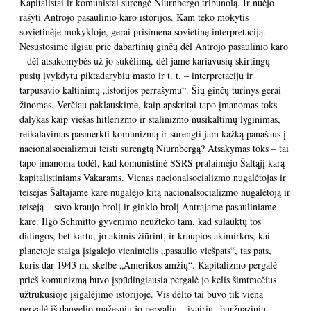
Kapitalistai ir komunistai surengė Niurnbergo tribunolą. Ir nuėjo
rašyti Antrojo pasaulinio karo istorijos. Kam teko mokytis
sovietinėje mokykloje, gerai prisimena sovietinę interpretaciją.
Nesustosime ilgiau prie dabartinių ginčų dėl Antrojo pasaulinio karo
– dėl atsakomybės už jo sukėlimą, dėl jame kariavusių skirtingų
pusių įvykdytų piktadarybių masto ir t. t. – interpretacijų ir
tarpusavio kaltinimų „istorijos perrašymu“. Šių ginčų turinys gerai
žinomas. Verčiau paklauskime, kaip apskritai tapo įmanomas toks
dalykas kaip viešas hitlerizmo ir stalinizmo nusikaltimų lyginimas,
reikalavimas pasmerkti komunizmą ir surengti jam kažką panašaus į
nacionalsocializmui teisti surengtą Niurnbergą? Atsakymas toks – tai
tapo įmanoma todėl, kad komunistinė SSRS pralaimėjo Šaltąjį karą
kapitalistiniams Vakarams. Vienas nacionalsocializmo nugalėtojas ir
teisėjas Šaltajame kare nugalėjo kitą nacionalsocializmo nugalėtoją ir
teisėją – savo kraujo brolį ir ginklo brolį Antrajame pasauliniame
kare. Ilgo Schmitto gyvenimo neužteko tam, kad sulauktų tos
didingos, bet kartu, jo akimis žiūrint, ir kraupios akimirkos, kai
planetoje staiga įsigalėjo vienintelis „pasaulio viešpats“, tas pats,
kuris dar 1943 m. skelbė „Amerikos amžių“. Kapitalizmo pergalė
prieš komunizmą buvo įspūdingiausia pergalė jo kelis šimtmečius
užtrukusioje įsigalėjimo istorijoje. Vis dėlto tai buvo tik viena
pergalė iš daugelio mažesnių jo pergalių – įvairių „buržuazinių