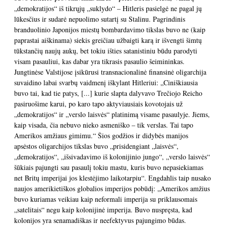
„demokratijos“ iš tikrųjų „suklydo“ – Hitleris pasielgė ne pagal jų
lūkesčius ir sudarė nepuolimo sutartį su Stalinu. Pagrindinis
branduolinio Japonijos miestų bombardavimo tikslas buvo ne (kaip
paprastai aiškinama) siekis greičiau užbaigti karą ir išvengti šimtų
tūkstančių naujų aukų, bet tokiu išties satanistiniu būdu parodyti
visam pasauliui, kas dabar yra tikrasis pasaulio šeimininkas.
Jungtinėse Valstijose įsikūrusi transnacionalinė finansinė oligarchija
suvaidino labai svarbų vaidmenį iškylant Hitleriui: „Ciniškiausia
buvo tai, kad tie patys, [...] kurie slapta dalyvavo Trečiojo Reicho
pasiruošime karui, po karo tapo aktyviausiais kovotojais už
„demokratijos“ ir „verslo laisvės“ platinimą visame pasaulyje. Jiems,
kaip visada, čia nebuvo nieko asmeniško – tik verslas. Tai tapo
Amerikos amžiaus gimimu.“ Šios godžios ir didybės manijos
apsėstos oligarchijos tikslas buvo „prisidengiant „laisvės“,
„demokratijos“, „išsivadavimo iš kolonijinio jungo“, „verslo laisvės“
šūkiais pajungti sau pasaulį tokiu mastu, kuris buvo nepasiekiamas
net Britų imperijai jos klestėjimo laikotarpiu“. Engdahlis taip nusako
naujos amerikietiškos globalios imperijos pobūdį: „Amerikos amžius
buvo kuriamas veikiau kaip neformali imperija su priklausomais
„satelitais“ negu kaip kolonijinė imperija. Buvo nuspręsta, kad
kolonijos yra senamadiškas ir neefektyvus pajungimo būdas.