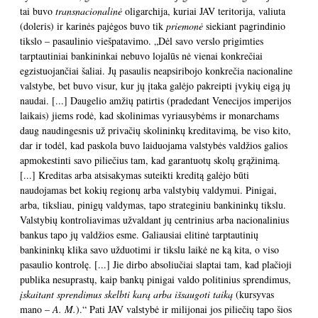
tai buvo
transnacionalinė
oligarchija, kuriai JAV teritorija, valiuta
(doleris) ir karinės pajėgos buvo tik
priemonė
siekiant pagrindinio
tikslo – pasaulinio viešpatavimo. „Dėl savo verslo prigimties
tarptautiniai bankininkai nebuvo lojalūs nė vienai konkrečiai
egzistuojančiai šaliai. Jų pasaulis neapsiribojo konkrečia nacionaline
valstybe, bet buvo visur, kur jų įtaka galėjo pakreipti įvykių eigą jų
naudai. [...] Daugelio amžių patirtis (pradedant Venecijos imperijos
laikais) jiems rodė, kad skolinimas vyriausybėms ir monarchams
daug naudingesnis už privačių skolininkų kreditavimą, be viso kito,
dar ir todėl, kad paskola buvo laiduojama valstybės valdžios galios
apmokestinti savo piliečius tam, kad garantuotų skolų grąžinimą.
[...] Kreditas arba atsisakymas suteikti kreditą galėjo būti
naudojamas bet kokių regionų arba valstybių valdymui. Pinigai,
arba, tiksliau, pinigų valdymas, tapo strateginiu bankininkų tikslu.
Valstybių kontroliavimas užvaldant jų centrinius arba nacionalinius
bankus tapo jų valdžios esme. Galiausiai elitinė tarptautinių
bankininkų klika savo užduotimi ir tikslu laikė ne ką kita, o viso
pasaulio kontrolę. [...] Jie dirbo absoliučiai slaptai tam, kad plačioji
publika nesuprastų, kaip bankų pinigai valdo politinius sprendimus,
įskaitant sprendimus skelbti karą arba išsaugoti taiką
(kursyvas
mano –
A. M.
).“ Pati JAV valstybė ir milijonai jos piliečių tapo šios