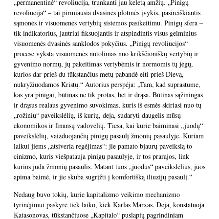
„permanentinė“ revoliucija, trunkanti jau keletą amžių. „Pinigų
revoliucija“ – tai pirmiausia dvasinės plotmės įvykis, pasireiškiantis
sąmonės ir visuomenės vertybių sistemos pasikeitimu. Pinigų sfera –
tik indikatorius, jautriai fiksuojantis ir atspindintis visus gelminius
visuomenės dvasinės sanklodos pokyčius. „Pinigų revoliucijos“
procese vyksta visuomenės nutolimas nuo krikščioniškų vertybių ir
gyvenimo normų, jų pakeitimas vertybėmis ir normomis tų jėgų,
kurios dar prieš du tūkstančius metų pabandė eiti prieš Dievą,
nukryžiuodamos Kristų.“ Autorius perspėja: „Tam, kad suprastume,
kas yra pinigai, būtinas ne tik protas, bet ir drąsa. Būtinas sąžiningas
ir drąsus realaus gyvenimo suvokimas, kuris iš esmės skiriasi nuo tų
„rožinių“ paveikslėlių, iš kurių, deja, sudaryti daugelis mūsų
ekonomikos ir finansų vadovėlių. Tiesa, kai kurie baiminasi „juodų“
paveikslėlių, vaizduojančių pinigų pasaulį žmonių pasaulyje. Kuriam
laikui jiems „atsiveria regėjimas“: jie pamato bjaurų paveikslą to
cinizmo, kuris viešpatauja pinigų pasaulyje, ir tos prarajos, link
kurios juda žmonių pasaulis. Matant tuos „juodus“ paveikslėlius, juos
apima baimė, ir jie skuba sugrįžti į komfortišką iliuzijų pasaulį.“
Nedaug buvo tokių, kurie kapitalizmo veikimo mechanizmo
tyrinėjimui paskyrė tiek laiko, kiek Karlas Marxas. Deja, konstatuoja
Katasonovas, tūkstančiuose „Kapitalo“ puslapių pagrindiniam