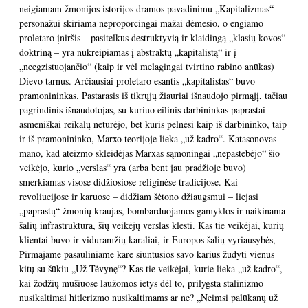
neigiamam žmonijos istorijos dramos pavadinimu „Kapitalizmas“
personažui skiriama neproporcingai mažai dėmesio, o engiamo
proletaro įniršis – pasitelkus destruktyvią ir klaidingą „klasių kovos“
doktriną – yra nukreipiamas į abstraktų „kapitalistą“ ir į
„neegzistuojančio“ (kaip ir vėl melagingai tvirtino rabino anūkas)
Dievo tarnus. Arčiausiai proletaro esantis „kapitalistas“ buvo
pramonininkas. Pastarasis iš tikrųjų žiauriai išnaudojo pirmąjį, tačiau
pagrindinis išnaudotojas, su kuriuo eilinis darbininkas paprastai
asmeniškai reikalų neturėjo, bet kuris pelnėsi kaip iš darbininko, taip
ir iš pramonininko, Marxo teorijoje lieka „už kadro“. Katasonovas
mano, kad ateizmo skleidėjas Marxas sąmoningai „nepastebėjo“ šio
veikėjo, kurio „verslas“ yra (arba bent jau pradžioje buvo)
smerkiamas visose didžiosiose religinėse tradicijose. Kai
revoliucijose ir karuose – didžiam šėtono džiaugsmui – liejasi
„paprastų“ žmonių kraujas, bombarduojamos gamyklos ir naikinama
šalių infrastruktūra, šių veikėjų verslas klesti. Kas tie veikėjai, kurių
klientai buvo ir viduramžių karaliai, ir Europos šalių vyriausybės,
Pirmajame pasauliniame kare siuntusios savo karius žudyti vienus
kitų su šūkiu „Už Tėvynę“? Kas tie veikėjai, kurie lieka „už kadro“,
kai žodžių mūšiuose laužomos ietys dėl to, prilygsta stalinizmo
nusikaltimai hitlerizmo nusikaltimams ar ne? „Neimsi palūkanų už