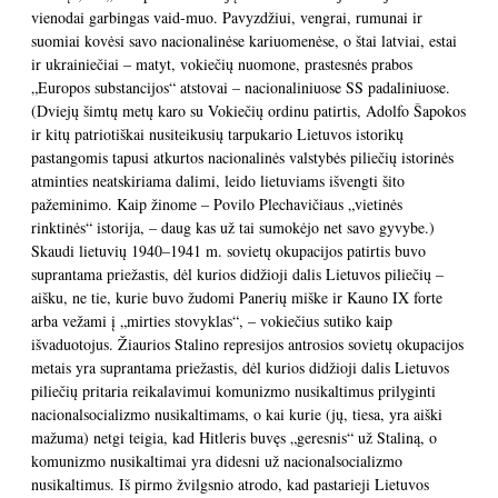
vienodai garbingas vaid-muo. Pavyzdžiui, vengrai, rumunai ir
suomiai kovėsi savo nacionalinėse kariuomenėse, o štai latviai, estai
ir ukrainiečiai – matyt, vokiečių nuomone, prastesnės prabos
„Europos substancijos“ atstovai – nacionaliniuose SS padaliniuose.
(Dviejų šimtų metų karo su Vokiečių ordinu patirtis, Adolfo Šapokos
ir kitų patriotiškai nusiteikusių tarpukario Lietuvos istorikų
pastangomis tapusi atkurtos nacionalinės valstybės piliečių istorinės
atminties neatskiriama dalimi, leido lietuviams išvengti šito
pažeminimo. Kaip žinome – Povilo Plechavičiaus „vietinės
rinktinės“ istorija, – daug kas už tai sumokėjo net savo gyvybe.)
Skaudi lietuvių 1940–1941 m. sovietų okupacijos patirtis buvo
suprantama priežastis, dėl kurios didžioji dalis Lietuvos piliečių –
aišku, ne tie, kurie buvo žudomi Panerių miške ir Kauno IX forte
arba vežami į „mirties stovyklas“, – vokiečius sutiko kaip
išvaduotojus. Žiaurios Stalino represijos antrosios sovietų okupacijos
metais yra suprantama priežastis, dėl kurios didžioji dalis Lietuvos
piliečių pritaria reikalavimui komunizmo nusikaltimus prilyginti
nacionalsocializmo nusikaltimams, o kai kurie (jų, tiesa, yra aiški
mažuma) netgi teigia, kad Hitleris buvęs „geresnis“ už Staliną, o
komunizmo nusikaltimai yra didesni už nacionalsocializmo
nusikaltimus. Iš pirmo žvilgsnio atrodo, kad pastarieji Lietuvos