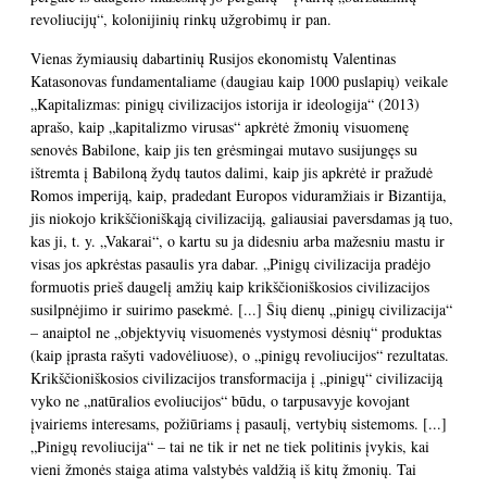
revoliucijų“, kolonijinių rinkų užgrobimų ir pan.
Vienas žymiausių dabartinių Rusijos ekonomistų Valentinas
Katasonovas fundamentaliame (daugiau kaip 1000 puslapių) veikale
„Kapitalizmas: pinigų civilizacijos istorija ir ideologija“ (2013)
aprašo, kaip „kapitalizmo virusas“ apkrėtė žmonių visuomenę
senovės Babilone, kaip jis ten grėsmingai mutavo susijungęs su
ištremta į Babiloną žydų tautos dalimi, kaip jis apkrėtė ir pražudė
Romos imperiją, kaip, pradedant Europos viduramžiais ir Bizantija,
jis niokojo krikščioniškąją civilizaciją, galiausiai paversdamas ją tuo,
kas ji, t. y. „Vakarai“, o kartu su ja didesniu arba mažesniu mastu ir
visas jos apkrėstas pasaulis yra dabar. „Pinigų civilizacija pradėjo
formuotis prieš daugelį amžių kaip krikščioniškosios civilizacijos
susilpnėjimo ir suirimo pasekmė. [...] Šių dienų „pinigų civilizacija“
– anaiptol ne „objektyvių visuomenės vystymosi dėsnių“ produktas
(kaip įprasta rašyti vadovėliuose), o „pinigų revoliucijos“ rezultatas.
Krikščioniškosios civilizacijos transformacija į „pinigų“ civilizaciją
vyko ne „natūralios evoliucijos“ būdu, o tarpusavyje kovojant
įvairiems interesams, požiūriams į pasaulį, vertybių sistemoms. [...]
„Pinigų revoliucija“ – tai ne tik ir net ne tiek politinis įvykis, kai
vieni žmonės staiga atima valstybės valdžią iš kitų žmonių. Tai