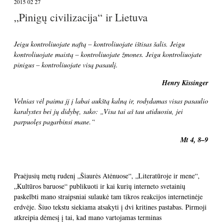
2015 02 27
„Pinigų civilizacija“ ir Lietuva
Jeigu kontroliuojate naftą – kontroliuojate ištisas šalis. Jeigu
kontroliuojate maistą – kontroliuojate žmones. Jeigu kontroliuojate
pinigus – kontroliuojate visą pasaulį.
Henry Kissinger
Velnias vėl paima jį į labai aukštą kalną ir, rodydamas visas pasaulio
karalystes bei jų didybę, sako: „Visa tai aš tau atiduosiu, jei
parpuolęs pagarbinsi mane.“
Mt 4, 8–9
Praėjusių metų rudenį „Šiaurės Atėnuose“, „Literatūroje ir mene“,
„Kultūros baruose“ publikuoti ir kai kurių interneto svetainių
paskelbti mano straipsniai sulaukė tam tikros reakcijos internetinėje
erdvėje. Šiuo tekstu siekiama atsakyti į dvi kritines pastabas. Pirmoji
atkreipia dėmesį į tai, kad mano vartojamas terminas