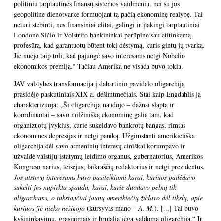
politiniu tarptautinės finansų sistemos vaidmeniu, nei su jos
geopolitine dienotvarke formuojant tą pačią ekonominę realybę. Tai
neturi stebinti, nes finansiniai elitai, galingi ir įtakingi tarptautiniai
Londono Sičio ir Volstrito bankininkai parūpino sau atitinkamą
profesūrą, kad garantuotų būtent tokį dėstymą, kuris gintų jų tvarką.
Jie nuėjo taip toli, kad pajungė savo interesams netgi Nobelio
ekonomikos premiją.“ Tačiau Amerika ne visada buvo tokia.
JAV valstybės transformacija į dabartinio pavidalo oligarchiją
prasidėjo paskutiniais XIX a. dešimtmečiais. Štai kaip Engdahlis ją
charakterizuoja: „Ši oligarchija naudojo – dažnai slapta ir
koordinuotai – savo milžinišką ekonominę galią tam, kad
organizuotų įvykius, kurie sukeldavo bankrotų bangas, rimtas
ekonomines depresijas ir netgi paniką. Užgimstanti amerikietiška
oligarchija dėl savo asmeninių interesų ciniškai korumpavo ir
užvaldė valstijų įstatymų leidimo organus, gubernatorius, Amerikos
Kongreso narius, teisėjus, laikraščių redaktorius ir netgi prezidentus.
Jos atstovų interesams buvo pasitelkiami karai, kuriuos padėdavo
sukelti jos nupirkta spauda, karai, kurie duodavo pelną tik
oligarchams, o tūkstančiai jaunų amerikiečių žūdavo dėl tikslų, apie
kuriuos jie nieko nežinojo
(kursyvas mano –
A. M.
). [...] Tai buvo
kyšininkavimu, grasinimais ir brutalia jėga valdoma oligarchija.“ Ir