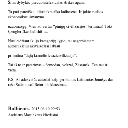
Šitas dybylas, pseudointelektualas strikes again.
Ta pati patetiška, idiosinkratiška kalbėsena. Ir jokio realios
ekonomikos išmanyno
užuomazgų. Vien ko vertas “pinigų civilizacijos” terminas! Toks
špengleriškas bullshit’as.
Nusileidžiant iki jo kategorijų lygio, tai negerbiamam
autoriukščiui akivaizdžiai labiau
priimtina “dujų kranelio kvazicivilizacija”.
Tai iš to ir patarimas – čemodan, vokzal, Zasransk. Ten tau ir
vieta.
P.S. Ar adekvatūs autoriai kaip gerbiamas Laimantas Jonušys dar
rašo Šatėnuose? Retorinis klausimas.
Bulbienis.
2015 08 19 22:53
Andriaus Martinkaus kliedesiai.