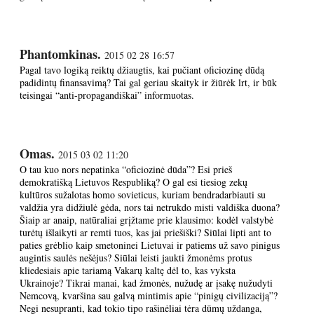
Phantomkinas.
2015 02 28 16:57
Pagal tavo logiką reiktų džiaugtis, kai pučiant oficiozinę dūdą
padidintų finansavimą? Tai gal geriau skaityk ir žiūrėk lrt, ir būk
teisingai “anti-propagandiškai” informuotas.
Omas.
2015 03 02 11:20
O tau kuo nors nepatinka “oficiozinė dūda”? Esi prieš
demokratišką Lietuvos Respubliką? O gal esi tiesiog zekų
kultūros sužalotas homo sovieticus, kuriam bendradarbiauti su
valdžia yra didžiulė gėda, nors tai netrukdo misti valdiška duona?
Šiaip ar anaip, natūraliai grįžtame prie klausimo: kodėl valstybė
turėtų išlaikyti ar remti tuos, kas jai priešiški? Siūlai lipti ant to
paties grėblio kaip smetoninei Lietuvai ir patiems už savo pinigus
augintis saulės nešėjus? Siūlai leisti jaukti žmonėms protus
kliedesiais apie tariamą Vakarų kaltę dėl to, kas vyksta
Ukrainoje? Tikrai manai, kad žmonės, nužudę ar įsakę nužudyti
Nemcovą, kvaršina sau galvą mintimis apie “pinigų civilizaciją”?
Negi nesupranti, kad tokio tipo rašinėliai tėra dūmų uždanga,