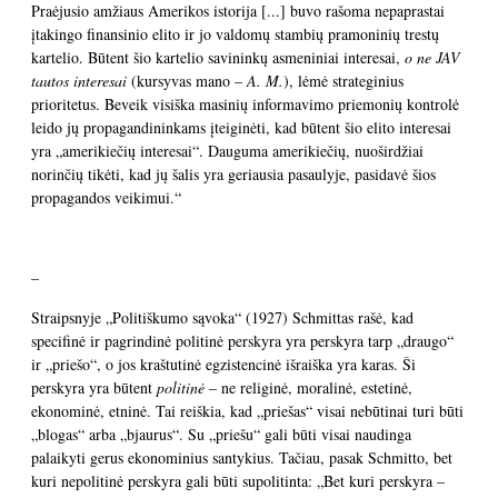
Praėjusio amžiaus Amerikos istorija [...] buvo rašoma nepaprastai
įtakingo finansinio elito ir jo valdomų stambių pramoninių trestų
kartelio. Būtent šio kartelio savininkų asmeniniai interesai,
o ne JAV
tautos interesai
(kursyvas mano –
A. M.
), lėmė strateginius
prioritetus. Beveik visiška masinių informavimo priemonių kontrolė
leido jų propagandininkams įteiginėti, kad būtent šio elito interesai
yra „amerikiečių interesai“. Dauguma amerikiečių, nuoširdžiai
norinčių tikėti, kad jų šalis yra geriausia pasaulyje, pasidavė šios
propagandos veikimui.“
–
Straipsnyje „Politiškumo sąvoka“ (1927) Schmittas rašė, kad
specifinė ir pagrindinė politinė perskyra yra perskyra tarp „draugo“
ir „priešo“, o jos kraštutinė egzistencinė išraiška yra karas. Ši
perskyra yra būtent
politinė
– ne religinė, moralinė, estetinė,
ekonominė, etninė. Tai reiškia, kad „priešas“ visai nebūtinai turi būti
„blogas“ arba „bjaurus“. Su „priešu“ gali būti visai naudinga
palaikyti gerus ekonominius santykius. Tačiau, pasak Schmitto, bet
kuri nepolitinė perskyra gali būti supolitinta: „Bet kuri perskyra –