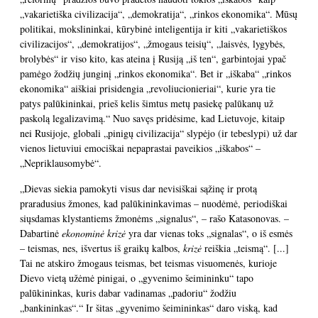
„vakarietiška civilizacija“, „demokratija“, „rinkos ekonomika“. Mūsų
politikai, mokslininkai, kūrybinė inteligentija ir kiti „vakarietiškos
civilizacijos“, „demokratijos“, „žmogaus teisių“, „laisvės, lygybės,
brolybės“ ir viso kito, kas ateina į Rusiją „iš ten“, garbintojai ypač
pamėgo žodžių junginį „rinkos ekonomika“. Bet ir „iškaba“ „rinkos
ekonomika“ aiškiai prisidengia „revoliucionieriai“, kurie yra tie
patys palūkininkai, prieš kelis šimtus metų pasiekę palūkanų už
paskolą legalizavimą.“ Nuo savęs pridėsime, kad Lietuvoje, kitaip
nei Rusijoje, globali „pinigų civilizacija“ slypėjo (ir tebeslypi) už dar
vienos lietuviui emociškai nepaprastai paveikios „iškabos“ –
„Nepriklausomybė“.
„Dievas siekia pamokyti visus dar nevisiškai sąžinę ir protą
praradusius žmones, kad palūkininkavimas – nuodėmė, periodiškai
siųsdamas klystantiems žmonėms „signalus“, – rašo Katasonovas. –
Dabartinė
ekonominė krizė
yra dar vienas toks „signalas“, o iš esmės
– teismas, nes, išvertus iš graikų kalbos,
krizė
reiškia „teismą“. [...]
Tai ne atskiro žmogaus teismas, bet teismas visuomenės, kurioje
Dievo vietą užėmė pinigai, o „gyvenimo šeimininku“ tapo
palūkininkas, kuris dabar vadinamas „padoriu“ žodžiu
„bankininkas“.“ Ir šitas „gyvenimo šeimininkas“ daro viską, kad