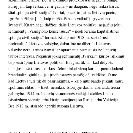
kurių jam taip reikia. Jei ir gauna – ne daugiau, negu reikia karui,
šitai „pinigų civilizacijos“ (kuriai, pasak to paties lietuvių poeto,
„gražu pažiūrėt [...], kaip miršta iš bado vaikai“) „gyvenimo
šventei“. Kitaip negu didžioji dalis Lietuvos politikų, nejaučiu jokių
sentimentų „Vašingtono konsensusui“ – neoliberaliai kapitalistinės
„pinigų civilizacijos“ formai. Kitaip nei 1918 m. susikūrusi
nacionalinė Lietuvos valstybė, dabartinė neoliberali Lietuvos
valstybė nėra „tautos namai“ ir aptarnauja pirmiausia ne lietuvių
tautos interesus. Nejaučiu jokių sentimentų „tvarkai“, kurios išlikimu
taip susirūpinę Lietuvos politikai. Baugina tik tai, kad didybės
manijos apsėsti tos „tvarkos“ šeimininkai vieną kartą – panaudodami
branduolinį ginklą – jau įrodė esantys pamišę dėl valdžios. O tuo,
kad Lietuva turi tik du pasirinkimus, – kaip mus bando įtikinti mūsų
„politinis elitas“, – tikėti nereikia. Istorijoje dažnai atsiranda trečia
galimybė. 1914 m. lietuvių visuomenės veikėjai ateities Lietuvą
įsivaizdavo vienaip arba kitaip asocijuotą su Rusija arba Vokietija.
Bet 1918 m. atsirado nepriklausoma Lietuva.