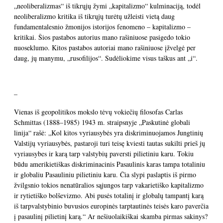
„neoliberalizmas“ iš tikrųjų žymi „kapitalizmo“ kulminaciją, todėl
neoliberalizmo kritika iš tikrųjų turėtų užleisti vietą daug
fundamentalesnio žmonijos istorijos fenomeno – kapitalizmo –
kritikai. Šios pastabos autorius mano rašiniuose pasigedo tokio
nuoseklumo. Kitos pastabos autoriai mano rašiniuose įžvelgė per
daug, jų manymu, „rusofilijos“. Sudėliokime visus taškus ant „i“.
–
Vienas iš geopolitikos mokslo tėvų vokiečių filosofas Carlas
Schmittas (1888–1985) 1943 m. straipsnyje „Paskutinė globali
linija“ rašė: „Kol kitos vyriausybės yra diskriminuojamos Jungtinių
Valstijų vyriausybės, pastaroji turi teisę kviesti tautas sukilti prieš jų
vyriausybes ir karą tarp valstybių paversti pilietiniu karu. Tokiu
būdu amerikietiškas diskriminacinis Pasaulinis karas tampa totaliniu
ir globaliu Pasauliniu pilietiniu karu. Čia slypi paslaptis iš pirmo
žvilgsnio tokios nenatūralios sąjungos tarp vakarietiško kapitalizmo
ir rytietiško bolševizmo. Abi pusės totalinį ir globalų tampantį karą
iš tarpvalstybinio buvusios europinės tarptautinės teisės karo paverčia
į pasaulinį pilietinį karą.“ Ar nešiuolaikiškai skamba pirmas sakinys?