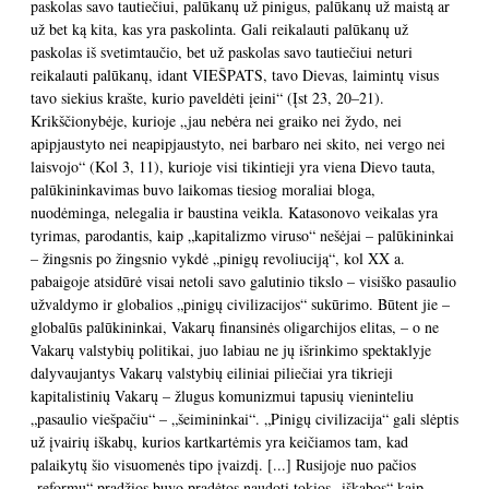
paskolas savo tautiečiui, palūkanų už pinigus, palūkanų už maistą ar
už bet ką kita, kas yra paskolinta. Gali reikalauti palūkanų už
paskolas iš svetimtaučio, bet už paskolas savo tautiečiui neturi
reikalauti palūkanų, idant VIEŠPATS, tavo Dievas, laimintų visus
tavo siekius krašte, kurio paveldėti įeini“ (Įst 23, 20–21).
Krikščionybėje, kurioje „jau nebėra nei graiko nei žydo, nei
apipjaustyto nei neapipjaustyto, nei barbaro nei skito, nei vergo nei
laisvojo“ (Kol 3, 11), kurioje visi tikintieji yra viena Dievo tauta,
palūkininkavimas buvo laikomas tiesiog moraliai bloga,
nuodėminga, nelegalia ir baustina veikla. Katasonovo veikalas yra
tyrimas, parodantis, kaip „kapitalizmo viruso“ nešėjai – palūkininkai
– žingsnis po žingsnio vykdė „pinigų revoliuciją“, kol XX a.
pabaigoje atsidūrė visai netoli savo galutinio tikslo – visiško pasaulio
užvaldymo ir globalios „pinigų civilizacijos“ sukūrimo. Būtent jie –
globalūs palūkininkai, Vakarų finansinės oligarchijos elitas, – o ne
Vakarų valstybių politikai, juo labiau ne jų išrinkimo spektaklyje
dalyvaujantys Vakarų valstybių eiliniai piliečiai yra tikrieji
kapitalistinių Vakarų – žlugus komunizmui tapusių vieninteliu
„pasaulio viešpačiu“ – „šeimininkai“. „Pinigų civilizacija“ gali slėptis
už įvairių iškabų, kurios kartkartėmis yra keičiamos tam, kad
palaikytų šio visuomenės tipo įvaizdį. [...] Rusijoje nuo pačios
„reformų“ pradžios buvo pradėtos naudoti tokios „iškabos“ kaip