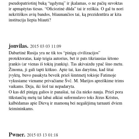
pseudopatriotinį buką “ugdymą” ir įkalamas, o ne pačių suvoktas
ir apmąstytas tiesas. “Oficiozinė dūda” tai ir reiškia. O gal tu nori
nekritiškos avių bandos, bliaunančios tai, ką prezidentūra ar kita
institucija liepia bliauti?
jonvilas.
2015 03 03 11:09
Dabartinė Rusija yra ne tik tos “pinigų civilizacijos”
protektoratas, kaip teigia autorius, bet ir pats tikriausias šėtono
įrankis (ar vienas iš tokių įrankių). Tas akivaizdu ypač šiuo metu.
Žinoma, ji gali tapti kitkuo. Apie tai, kas darytina, kad šitai
įvyktų, buvo pasakyta beveik prieš šimtmetį tokioje Fatimoje
vykusiame viename privačiame Švč. M. Marijos apreiškime trims
vaikams. Deja, iki šiol tai nepadaryta.
O kas dėl pinigų galios ir panašiai, tai čia nieko nauja. Prieš pora
tūkstančių metų tai labai aškiai suformulavo toks Jėzus Kristus,
kalbėdamas apie Dievą ir mamoną bei negalėjimą tarnauti dviem
šeimininkams.
Pwner.
2015 03 13 01:18