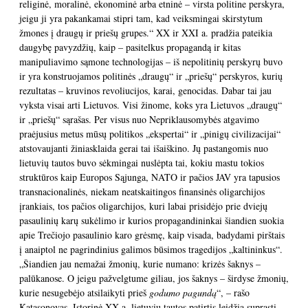
religinė, moralinė, ekonominė arba etninė – virsta politine perskyra,
jeigu ji yra pakankamai stipri tam, kad veiksmingai skirstytum
žmones į draugų ir priešų grupes.“ XX ir XXI a. pradžia pateikia
daugybę pavyzdžių, kaip – pasitelkus propagandą ir kitas
manipuliavimo sąmone technologijas – iš nepolitinių perskyrų buvo
ir yra konstruojamos politinės „draugų“ ir „priešų“ perskyros, kurių
rezultatas – kruvinos revoliucijos, karai, genocidas. Dabar tai jau
vyksta visai arti Lietuvos. Visi žinome, koks yra Lietuvos „draugų“
ir „priešų“ sąrašas. Per visus nuo Nepriklausomybės atgavimo
praėjusius metus mūsų politikos „ekspertai“ ir „pinigų civilizacijai“
atstovaujanti žiniasklaida gerai tai išaiškino. Jų pastangomis nuo
lietuvių tautos buvo sėkmingai nuslėpta tai, kokiu mastu tokios
struktūros kaip Europos Sąjunga, NATO ir pačios JAV yra tapusios
transnacionalinės, niekam neatskaitingos finansinės oligarchijos
įrankiais, tos pačios oligarchijos, kuri labai prisidėjo prie dviejų
pasaulinių karų sukėlimo ir kurios propagandininkai šiandien suokia
apie Trečiojo pasaulinio karo grėsmę, kaip visada, badydami pirštais
į anaiptol ne pagrindinius galimos būsimos tragedijos „kaltininkus“.
„Šiandien jau nemažai žmonių, kurie numano: krizės šaknys –
palūkanose. O jeigu pažvelgtume giliau, jos šaknys – širdyse žmonių,
kurie nesugebėjo atsilaikyti prieš
godumo pagundą
“, – rašo
Katasonovas. Istorinė XX a. lietuvių tautos patirtis leidžia suprasti