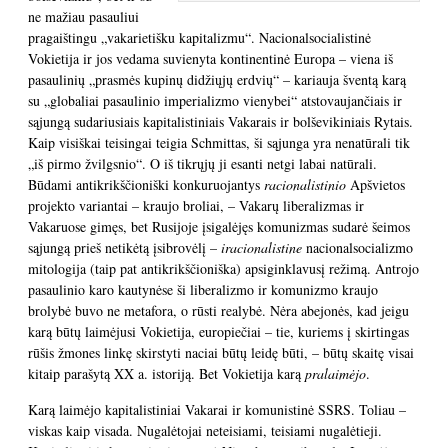
ne mažiau pasauliui
pragaištingu „vakarietišku kapitalizmu“. Nacionalsocialistinė
Vokietija ir jos vedama suvienyta kontinentinė Europa – viena iš
pasaulinių „prasmės kupinų didžiųjų erdvių“ – kariauja šventą karą
su „globaliai pasaulinio imperializmo vienybei“ atstovaujančiais ir
sąjungą sudariusiais kapitalistiniais Vakarais ir bolševikiniais Rytais.
Kaip visiškai teisingai teigia Schmittas, ši sąjunga yra nenatūrali tik
„iš pirmo žvilgsnio“. O iš tikrųjų ji esanti netgi labai natūrali.
Būdami antikrikščioniški konkuruojantys
racionalistinio
Apšvietos
projekto variantai – kraujo broliai, – Vakarų liberalizmas ir
Vakaruose gimęs, bet Rusijoje įsigalėjęs komunizmas sudarė šeimos
sąjungą prieš netikėtą įsibrovėlį –
iracionalistine
nacionalsocializmo
mitologija (taip pat antikrikščioniška) apsiginklavusį režimą. Antrojo
pasaulinio karo kautynėse ši liberalizmo ir komunizmo kraujo
brolybė buvo ne metafora, o rūsti realybė. Nėra abejonės, kad jeigu
karą būtų laimėjusi Vokietija, europiečiai – tie, kuriems į skirtingas
rūšis žmones linkę skirstyti naciai būtų leidę būti, – būtų skaitę visai
kitaip parašytą XX a. istoriją. Bet Vokietija karą
pralaimėjo
.
Karą laimėjo kapitalistiniai Vakarai ir komunistinė SSRS. Toliau –
viskas kaip visada. Nugalėtojai neteisiami, teisiami nugalėtieji.