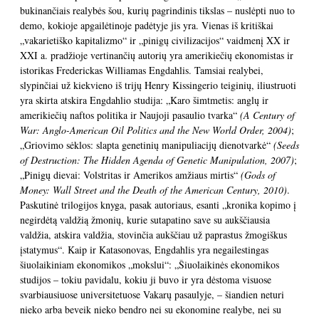
bukinančiais realybės šou, kurių pagrindinis tikslas – nuslėpti nuo to
demo, kokioje apgailėtinoje padėtyje jis yra. Vienas iš kritiškai
„vakarietiško kapitalizmo“ ir „pinigų civilizacijos“ vaidmenį XX ir
XXI a. pradžioje vertinančių autorių yra amerikiečių ekonomistas ir
istorikas Frederickas Williamas Engdahlis. Tamsiai realybei,
slypinčiai už kiekvieno iš trijų Henry Kissingerio teiginių, iliustruoti
yra skirta atskira Engdahlio studija: „Karo šimtmetis: anglų ir
amerikiečių naftos politika ir Naujoji pasaulio tvarka“
(A Century of
War: Anglo-American Oil Politics and the New World Order, 2004)
;
„Griovimo sėklos: slapta genetinių manipuliacijų dienotvarkė“
(Seeds
of Destruction: The Hidden Agenda of Genetic Manipulation, 2007)
;
„Pinigų dievai: Volstritas ir Amerikos amžiaus mirtis“
(Gods of
Money: Wall Street and the Death of the American Century, 2010)
.
Paskutinė trilogijos knyga, pasak autoriaus, esanti „kronika kopimo į
negirdėtą valdžią žmonių, kurie sutapatino save su aukščiausia
valdžia, atskira valdžia, stovinčia aukščiau už paprastus žmogiškus
įstatymus“. Kaip ir Katasonovas, Engdahlis yra negailestingas
šiuolaikiniam ekonomikos „mokslui“: „Šiuolaikinės ekonomikos
studijos – tokiu pavidalu, kokiu ji buvo ir yra dėstoma visuose
svarbiausiuose universitetuose Vakarų pasaulyje, – šiandien neturi
nieko arba beveik nieko bendro nei su ekonomine realybe, nei su