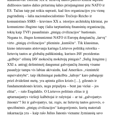
didžiosios tautos dalies pritarimą šalies prisijungimui prie NATO ir
ES. Tačiau taip pat reikia suprasti, kad šios organizacijos yra vienų
pagrindinių – šalia nacionalsocialistinio Trečiojo Reicho ir
komunistinės SSRS – kruvinos XX a. istorijos architektų kūriniai, po
komunizmo žlugimo tapę (šalia tarptautinių finansinių organizacijų,
tokių kaip TVF) pasauliniais „pinigų civilizacijos“ bastionais.
Negana to, žlugus komunizmui NATO iš Europą dengiančių „šarvų“
virto „pinigų civilizacijos“ plieniniu „kumščiu“. Tik klausimas,
kieno interesams atstovauja karinga Lietuvos politikų retorika –
lietuvių tautos ar globalių palūkininkų, kuriuos JAV prezidentas
„gelbėjo“ eilinių JAV mokesčių mokėtojų pinigais? „Sulig žengimu į
XXI a. antrąjį dešimtmetį daugumai galvojančių žmonių visame
pasaulyje tampa vis labiau akivaizdu, kad Amerikos „vienintelė
supervalstybė“, taip iškilmingai paskelbta „šaltojo“ karo pabaigoje
prieš dvidešimt metų, yra apimta gilios krizės [...], gilesnės ir
fundamentalesnės krizės, negu pripažįsta – bent jau viešai – jos
elitai“, – rašo Engdahlis. O Lietuvos politinis elitas ir jį
aptarnaujantys viešieji kalbėtojai ir rašytojai – ar tai „galvojantys
žmonės“? Jei ir galvojantys, tai, regis, ne lietuvių tautos gerovės, o
specifinėmis „pinigų civilizacijos“ kategorijomis, kurių materiali
inkarnacija yra – kaip rašo Julius Janonis viename žymiausių savo