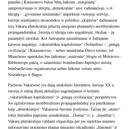
panašūs į Katasonovo balsai būtų laikomi „marginalų“
samprotavimais ir ištirptų „demokratine“ save vadinančioje, o iš
tikrųjų – „gyvenimo šeimininko“ nupirktoje viešojoje erdvėje,
kurioje siautėjantys ekonomikos ir politikos „ekspertai“ dažniausiai
tėra Vakarų plutokratijų piliečių smegenis plaunantys neoliberalizmo
propagandininkai. Istoriją iš tikrųjų rašo nugalėtojai, tiksliau – jų
pasamdyti istorikai. Kol Antrajame pasauliniame ir Šaltajame
karuose nugalėjęs „vakarietiškas kapitalizmas“ (Schmittas) – „pinigų
civilizacija“ (Katasonovas) – nebus sunaikintas Dievo teismo, tol
Miuncheno sąmokslas bus laikomas „mažesniu“ blogiu už Molotovo–
Ribbentropo paktą, o satanistinio branduolinio Japonijos miestų
bombardavimo organizatoriai nebus laikomi vertais antro
Niurnbergo ir Hagos.
Pačiuose Vakaruose yra daug mokslinės literatūros, kurioje XX a.
istorija ir mūsų dienų aktualijos nagrinėjamos iš kritinės
„vakarietiškam kapitalizmui“ ir „pinigų civilizacijai“ perspektyvos.
Jos egzistavimas neoliberalizmo propagandininkų yra pateikiamas
kaip „demokratijos“ Vakaruose buvimo įrodymas. Tačiau iki „demo“
tokia literatūra paprastai nenukeliauja. „Demui“ (t. y. „liaudžiai“)
Vakarų plutokratijas valdanti oligarchija per jos supirktas masines
informavimo priemones plauna smegenis oficialiomis „žiniomis“ ir