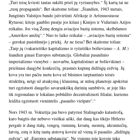
„Turi teisę kviesti tautas sukilti prieš jų vyriausybes.“ Šį kartą tai ne
„rusų propaganda“. Bet skaitome toliau: „Šiandien, 1943 metais,
Jungtinės Valstijos bando įsitvirtinti Afrikoje ir Artimuosiuose
Rytuose; kitoje gaublio pusėje jos kišasi į Kinijos ir Vidurinės Azijos
reikalus. Jos visą Žemę dengia aviacijos bazių sistema, skelbdamos
„Amerikos amžių“.“ Nuo to laiko reikalai – „aviacijos bazių sistema“
– gerokai pasistūmėjo į priekį. Ar ne tiesa? Bet skaitome toliau:
„Tarp jų (vakarietiško kapitalizmo ir rytietiško bolševizmo –
A. M.
)
šiandien ginasi Europos substancija. Globaliai pasaulinio
imperializmo vienybei – nesvarbu, kapitalistinei ar bolševikinei –
priešinasi daugybė konkrečių, prasmės kupinų didžiųjų erdvių. Jų
kova yra tuo pačiu metu kova už būsimos tarptautinės teisės
struktūrą, netgi už atsakymą į klausimą, ar mūsų planetoje apskritai
turi egzistuoti daugelio savarankiškų darinių sambūvis, ar joje liks
tik regionalaus ir lokalaus pobūdžio decentralizuoti filialai, kuriems
leidžia egzistuoti vienintelis „pasaulio viešpats“.“
Nors 1943 m. Vokietija jau buvo patyrusi Stalingrado katastrofą,
karo baigtis dar nebuvo visiškai aiški, dar daug kas tikėjo Hitlerio
pergale ir daug italų, vengrų, rumunų, kroatų, suomių, ukrainiečių,
latvių, estų ir kitų tautų atstovų kovėsi už vieną iš pasaulio „didžiųjų
erdvių“, už „Europos substanciją“. Ne visiems toje kovoje teko