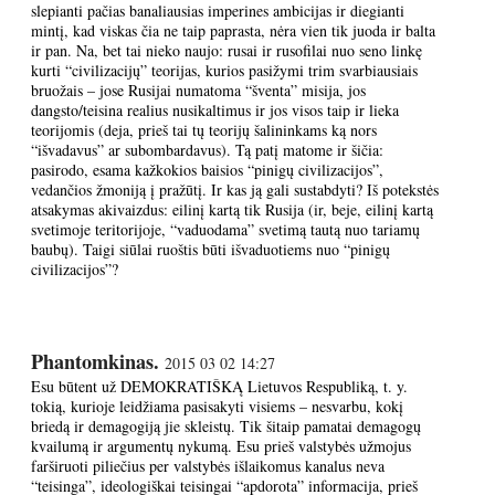
slepianti pačias banaliausias imperines ambicijas ir diegianti
mintį, kad viskas čia ne taip paprasta, nėra vien tik juoda ir balta
ir pan. Na, bet tai nieko naujo: rusai ir rusofilai nuo seno linkę
kurti “civilizacijų” teorijas, kurios pasižymi trim svarbiausiais
bruožais – jose Rusijai numatoma “šventa” misija, jos
dangsto/teisina realius nusikaltimus ir jos visos taip ir lieka
teorijomis (deja, prieš tai tų teorijų šalininkams ką nors
“išvadavus” ar subombardavus). Tą patį matome ir šičia:
pasirodo, esama kažkokios baisios “pinigų civilizacijos”,
vedančios žmoniją į pražūtį. Ir kas ją gali sustabdyti? Iš potekstės
atsakymas akivaizdus: eilinį kartą tik Rusija (ir, beje, eilinį kartą
svetimoje teritorijoje, “vaduodama” svetimą tautą nuo tariamų
baubų). Taigi siūlai ruoštis būti išvaduotiems nuo “pinigų
civilizacijos”?
Phantomkinas.
2015 03 02 14:27
Esu būtent už DEMOKRATIŠKĄ Lietuvos Respubliką, t. y.
tokią, kurioje leidžiama pasisakyti visiems – nesvarbu, kokį
briedą ir demagogiją jie skleistų. Tik šitaip pamatai demagogų
kvailumą ir argumentų nykumą. Esu prieš valstybės užmojus
farširuoti piliečius per valstybės išlaikomus kanalus neva
“teisinga”, ideologiškai teisingai “apdorota” informacija, prieš