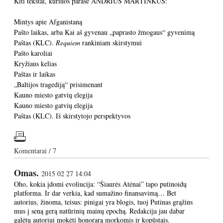
Kiti tekstai, kuriuos parašė ANDRIUS MARTINKUS:
Mintys apie Afganistaną
Pašto laikas, arba Kai aš gyvenau „paprasto žmogaus“ gyvenimą
Paštas (KLC).
Requiem
rankiniam skirstymui
Pašto karoliai
Kryžiaus kelias
Paštas ir laikas
„Baltijos tragediją“ prisimenant
Kauno miesto gatvių elegija
Kauno miesto gatvių elegija
Paštas (KLC). Iš skirstytojo perspektyvos
Komentarai / 7
Omas.
2015 02 27 14:04
Oho, kokia įdomi evoliucija: “Šiaurės Atėnai” tapo putinoidų
platforma. Ir dar verkia, kad sumažino finansavimą… Bet
autorius, žinoma, teisus: pinigai yra blogis, tuoj Putinas grąžins
mus į seną gerą natūrinių mainų epochą. Redakcija jau dabar
galėtų autoriui mokėti honorarą morkomis ir kopūstais.