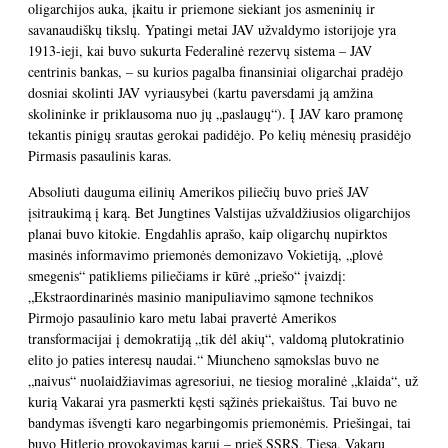
oligarchijos auka, įkaitu ir priemone siekiant jos asmeninių ir
savanaudiškų tikslų. Ypatingi metai JAV užvaldymo istorijoje yra
1913-ieji, kai buvo sukurta Federalinė rezervų sistema – JAV
centrinis bankas, – su kurios pagalba finansiniai oligarchai pradėjo
dosniai skolinti JAV vyriausybei (kartu paversdami ją amžina
skolininke ir priklausoma nuo jų „paslaugų“). Į JAV karo pramonę
tekantis pinigų srautas gerokai padidėjo. Po kelių mėnesių prasidėjo
Pirmasis pasaulinis karas.
Absoliuti dauguma eilinių Amerikos piliečių buvo prieš JAV
įsitraukimą į karą. Bet Jungtines Valstijas užvaldžiusios oligarchijos
planai buvo kitokie. Engdahlis aprašo, kaip oligarchų nupirktos
masinės informavimo priemonės demonizavo Vokietiją, „plovė
smegenis“ patikliems piliečiams ir kūrė „priešo“ įvaizdį:
„Ekstraordinarinės masinio manipuliavimo sąmone technikos
Pirmojo pasaulinio karo metu labai pravertė Amerikos
transformacijai į demokratiją „tik dėl akių“, valdomą plutokratinio
elito jo paties interesų naudai.“ Miuncheno sąmokslas buvo ne
„naivus“ nuolaidžiavimas agresoriui, ne tiesiog moralinė „klaida“, už
kurią Vakarai yra pasmerkti kęsti sąžinės priekaištus. Tai buvo ne
bandymas išvengti karo negarbingomis priemonėmis. Priešingai, tai
buvo Hitlerio provokavimas karui – prieš SSRS. Tiesa, Vakarų