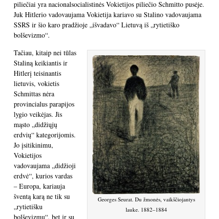
piliečiai yra nacionalsocialistinės Vokietijos piliečio Schmitto pusėje.
Juk Hitlerio vadovaujama Vokietija kariavo su Stalino vadovaujama
SSRS ir šio karo pradžioje „išvadavo“ Lietuvą iš „rytietiško
bolševizmo“.
Tačiau, kitaip nei tūlas
Staliną keikiantis ir
Hitlerį teisinantis
lietuvis, vokietis
Schmittas nėra
provincialus parapijos
lygio veikėjas. Jis
mąsto „didžiųjų
erdvių“ kategorijomis.
Jo įsitikinimu,
Vokietijos
vadovaujama „didžioji
erdvė“, kurios vardas
– Europa, kariauja
šventą karą ne tik su
Georges Seurat. Du žmonės, vaikščiojantys
„rytietišku
lauke. 1882–1884
bolševizmu“, bet ir su