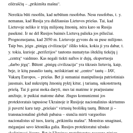
eilėraščių – „prikimšta mašna“.
Nereikia būti rusofilu, kad nebūtum rusofobas. Nesu rusofobas, t. y.
nemanau, kad Rusija yra didžiausias Lietuvos priešas. Tai, kad
Lietuvoje neliko ir trijų milijonų žmonių, nėra karo su Rusija
pasekmė. Ir ne dėl Rusijos baimės Lietuvą palieka jos piliečiai.
Prognozuojama, kad 2050 m. Lietuvoje gyvens du su puse milijono.
Taip bus, jeigu „pinigų civilizacija“ išliks tokia, kokia ji yra dabar, t.
y. tokia, kurioje „periferijos“ tautoms numatytas išteklių tiekėjų į
„centrą“ vaidmuo. Kas negali tiekti naftos ir dujų, eksportuoja
„darbo jėgą“. Būtent „pinigų civilizacija“ yra tikrasis lietuvių, kaip,
beje, ir kitų pasaulio tautų, neišskiriant nė „centro“ tautų – JAV,
Vakarų Europos, – priešas. Bet ji sumaniai manipuliuoja patriotiniais
jausmais, kad nukreiptų žmonių pyktį kitur, į tariamą, sukonstruotą
priešą. Tai ji gerai moka daryti, mes tai matėme ir praėjusiame
amžiuje, ir puikiai matome dabar. žlugus komunizmui jos
protektoratais tapusiose Ukrainoje ir Rusijoje nacionalinius skirtumus
ji pavertė karu tarp „priešais“ virtusių broliškų tautų. Būtent ji –
transnacionalinė globali pabaisa – siunčia mirti varguolius
nacionalistus už tuos, kurių „prikimšta mašna“. Monstras smaginasi,
mėgaujasi savo šėtoniška galia. Rusijos protektoratui užsuko
skolinimosi čiaupą. Bet ir Ukrainos protektoratas negauna pinigų,