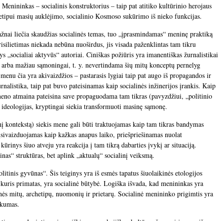
 Menininkas – socialinis konstruktorius – taip pat atitiko kultūrinio herojaus
etipui masių auklėjimo, socialinio Kosmoso sukūrimo iš nieko funkcijas.
ažnai liečia skaudžias socialinės temas, tuo „įprasmindamas“ meninę praktiką
prisilietimas niekada nebūna nuoširdus, jis visada paženklintas tam tikru
ys „socialiai aktyvūs“ autoriai. Ciniškas požiūris yra imanentiškas žurnalistikai
au arba mažiau sąmoningai, t. y. nevertindama šių mitų konceptų pernelyg
o menu čia yra akivaizdžios – pastarasis lygiai taip pat augo iš propagandos ir
žurnalistika, taip pat buvo pateisinamas kaip socialinės inžinerijos įrankis. Kaip
o meno atmaina pateisina save propaguodama tam tikras (pavyzdžiui, „politinio
ideologijas, kryptingai siekia transformuoti masinę sąmonę.
nį kontekstą) siekis mene gali būti traktuojamas kaip tam tikras bandymas
 įsivaizduojamas kaip kažkas anapus laiko, priešpriešinamas nuolat
kūrinys šiuo atveju yra reakcija į tam tikrą dabarties įvykį ar situaciją.
nas“ struktūras, bet aplink „aktualų“ socialinį veiksmą.
itinis gyvūnas“. Šis teiginys yra iš esmės tapatus šiuolaikinės etologijos
kuris primatas, yra socialinė būtybė. Logiška išvada, kad menininkas yra
s mitų, archetipų, nuomonių ir prietarų. Socialinė menininko prigimtis yra
iškumas.