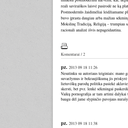
reali saviraiškos laisvė pasirodė ne ką pl
Postmodernūs žaidimėliai leidžiamame plo
buvo įprasta daugiau arba mažiau sėkmingai
Mokslinę Tradiciją, Religiją – trumpiau s
racionali analizė išvis nepageidautina.
Komentarai / 2
pz.
2013 09 18 11:26
Nesutinku su autoriaus teiginiais: mano g
suvaržymus ir bekraujiškumą jis priskyrė v
lietuviškų parodų politika pasiekė aklavie
skersti, bet pvz. lenkė sėkmingai paskerdė 
Vaikų pornografija ar tam artimi dalykai ta
baugu dėl jame slypinčio pavojaus nurašyti
pz.
2013 09 18 11:38