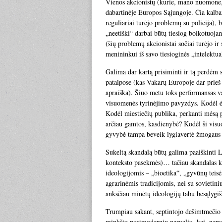
Vienos akcionistų (kurie, mano nuomone,
dabartinėje Europos Sąjungoje. Čia kalbama
reguliariai turėjo problemų su policija),
„neetiški“ darbai būtų tiesiog boikotuoja
(šių problemų akcionistai sočiai turėjo ir
menininkui iš savo tiesioginės „intelektu
Galima dar kartą prisiminti ir tą perdėm
patalpose (kas Vakarų Europoje dar prieš
apraiška). Šiuo metu toks performansas v
visuomenės tyrinėjimo pavyzdys. Kodėl ėri
Kodėl miestiečių publika, perkanti mėsą p
arčiau gamtos, kasdienybė? Kodėl ši visu
gyvybė tampa beveik lygiavertė žmogaus
Sukeltą skandalą būtų galima paaiškinti L
konteksto pasekmės)… tačiau skandalas k
ideologijomis – „bioetika“, „gyvūnų teisė
agrarinėmis tradicijomis, nei su sovietin
anksčiau minėtų ideologijų tabu besąlygi
Trumpiau sakant, septintojo dešimtmečio 
minkštu postmoderniu narveliu, kai, nepais