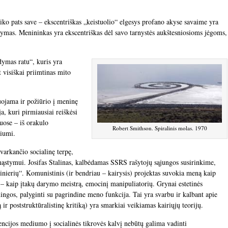
alaiko pats save – ekscentriškas „keistuolio“ elgesys profano akyse savaime yra
dymas. Menininkas yra ekscentriškas dėl savo tarnystės aukštesniosioms jėgoms,
dymas ratu“, kuris yra
 visiškai priimtinas mito
uojama ir požiūrio į meninę
, kuri pirmiausiai reiškėsi
uose – iš orakulo
Robert Smithson. Spiralinis molas. 1970
riumi.
varkančio socialinę terpę,
mąstymui. Josifas Stalinas, kalbėdamas SSRS rašytojų sąjungos susirinkime,
inierių“. Komunistinis (ir bendriau – kairysis) projektas suvokia meną kaip
ą – kaip įtakų darymo meistrą, emocinį manipuliatorių. Grynai estetinės
gos, palyginti su pagrindine meno funkcija. Tai yra svarbu ir kalbant apie
 ir poststruktūralistinę kritiką) yra smarkiai veikiamas kairiųjų teorijų.
encijos mediumo į socialinės tikrovės kalvį nebūtų galima vadinti