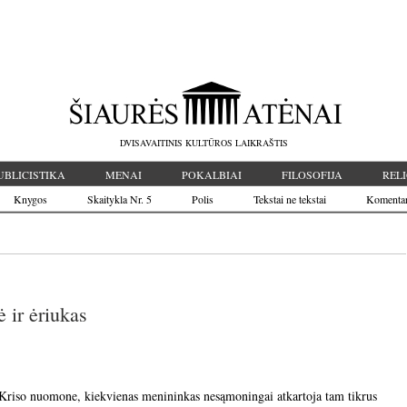
DVISAVAITINIS KULTŪROS LAIKRAŠTIS
UBLICISTIKA
MENAI
POKALBIAI
FILOSOFIJA
RELI
Knygos
Skaitykla Nr. 5
Polis
Tekstai ne tekstai
Komenta
ė ir ėriukas
 Kriso nuomone, kiekvienas menininkas nesąmoningai atkartoja tam tikrus