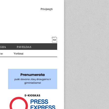
Prisijungti
GIJA
PAVELDAS
ras
Vertimai