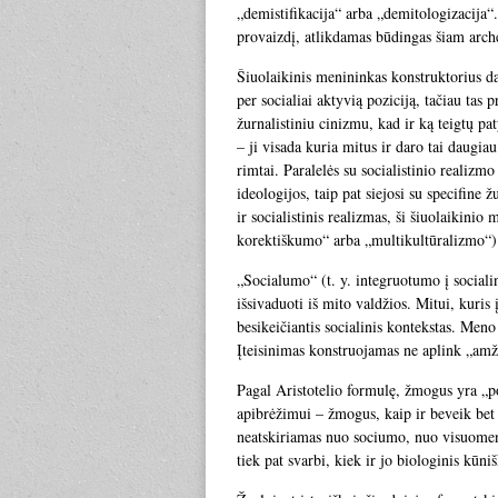
„demistifikacija“ arba „demitologizacija“.
provaizdį, atlikdamas būdingas šiam arch
Šiuolaikinis menininkas konstruktorius d
per socialiai aktyvią poziciją, tačiau tas 
žurnalistiniu cinizmu, kad ir ką teigtų pat
– ji visada kuria mitus ir daro tai daugi
rimtai. Paralelės su socialistinio realizm
ideologijos, taip pat siejosi su specifine 
ir socialistinis realizmas, ši šiuolaikini
korektiškumo“ arba „multikultūralizmo“) 
„Socialumo“ (t. y. integruotumo į sociali
išsivaduoti iš mito valdžios. Mitui, kuris
besikeičiantis socialinis kontekstas. Meno 
Įteisinimas konstruojamas ne aplink „amži
Pagal Aristotelio formulę, žmogus yra „pol
apibrėžimui – žmogus, kaip ir beveik bet 
neatskiriamas nuo sociumo, nuo visuomenė
tiek pat svarbi, kiek ir jo biologinis kūn