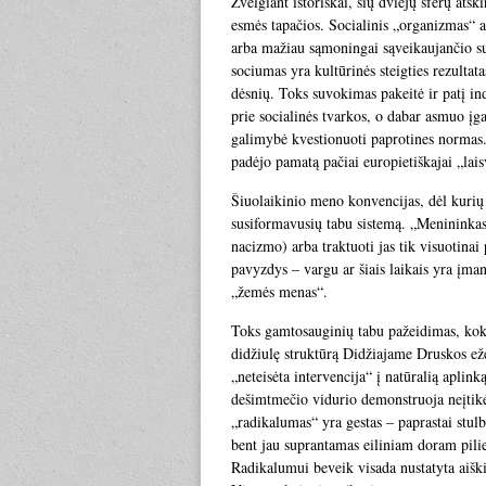
Žvelgiant istoriškai, šių dviejų sferų atsk
esmės tapačios. Socialinis „organizmas“ a
arba mažiau sąmoningai sąveikaujančio su
sociumas yra kultūrinės steigties rezulta
dėsnių. Toks suvokimas pakeitė ir patį in
prie socialinės tvarkos, o dabar asmuo įga
galimybė kvestionuoti paprotines normas. 
padėjo pamatą pačiai europietiškajai „lais
Šiuolaikinio meno konvencijas, dėl kurių 
susiformavusių tabu sistemą. „Menininkas
nacizmo) arba traktuoti jas tik visuotina
pavyzdys – vargu ar šiais laikais yra įm
„žemės menas“.
Toks gamtosauginių tabu pažeidimas, kok
didžiulę struktūrą Didžiajame Druskos ež
„neteisėta intervencija“ į natūralią apli
dešimtmečio vidurio demonstruoja neįtikė
„radikalumas“ yra gestas – paprastai stulbi
bent jau suprantamas eiliniam doram pilieč
Radikalumui beveik visada nustatyta aiški