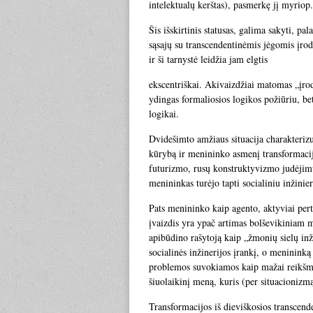
intelektualų kerštas), pasmerkę jį myriop.
Šis išskirtinis statusas, galima sakyti, p
sąsajų su transcendentinėmis jėgomis įro
ir ši tarnystė leidžia jam elgtis
ekscentriškai. Akivaizdžiai matomas „įro
ydingas formaliosios logikos požiūriu, bet
logikai.
Dvidešimto amžiaus situacija charakteriz
kūrybą ir menininko asmenį transformacija
futurizmo, rusų konstruktyvizmo judėjim
menininkas turėjo tapti socialiniu inžinie
Pats menininko kaip agento, aktyviai pert
įvaizdis yra ypač artimas bolševikiniam 
apibūdino rašytoją kaip „žmonių sielų inž
socialinės inžinerijos įrankį, o meninink
problemos suvokiamos kaip mažai reikšmin
šiuolaikinį meną, kuris (per situacionizmą
Transformacijos iš dieviškosios transcend