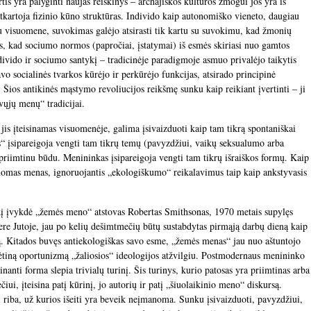
irtis yra palyginti naujas reiškinys – archajiškos kultūros žmogui jos yra iš
tkartoja fizinio kūno struktūras. Individo kaip autonomiško vieneto, daugiau
 visuomene, suvokimas galėjo atsirasti tik kartu su suvokimu, kad žmonių
tas, kad sociumo normos (papročiai, įstatymai) iš esmės skiriasi nuo gamtos
divido ir sociumo santykį – tradicinėje paradigmoje asmuo privalėjo taikytis
vo socialinės tvarkos kūrėjo ir perkūrėjo funkcijas, atsirado principinė
Šios antikinės mąstymo revoliucijos reikšmę sunku kaip reikiant įvertinti – ji
vųjų menų“ tradicijai.
jis įteisinamas visuomenėje, galima įsivaizduoti kaip tam tikrą spontaniškai
“ įsipareigoja vengti tam tikrų temų (pavyzdžiui, vaikų seksualumo arba
i priimtinu būdu. Menininkas įsipareigoja vengti tam tikrų išraiškos formų. Kaip
anomas menas, ignoruojantis „ekologiškumo“ reikalavimus taip kaip ankstyvasis
į įvykdė „žemės meno“ atstovas Robertas Smithsonas, 1970 metais supylęs
ere Jutoje, jau po kelių dešimtmečių būtų sustabdytas pirmąją darbų dieną kaip
nką. Kitados buvęs antiekologiškas savo esme, „žemės menas“ jau nuo aštuntojo
tiną oportunizmą „žaliosios“ ideologijos atžvilgiu. Postmodernaus menininko
nanti forma slepia trivialų turinį. Šis turinys, kurio patosas yra priimtinas arba
iui, įteisina patį kūrinį, jo autorių ir patį „šiuolaikinio meno“ diskursą.
 riba, už kurios išeiti yra beveik neįmanoma. Sunku įsivaizduoti, pavyzdžiui,