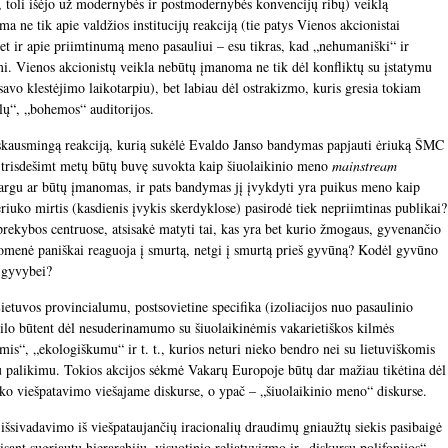
 toli išėjo už modernybės ir postmodernybės konvencijų ribų) veiklą
 ne tik apie valdžios institucijų reakciją (tie patys Vienos akcionistai
 bet ir apie priimtinumą meno pasauliui – esu tikras, kad „nehumaniški“ ir
mi. Vienos akcionistų veikla nebūtų įmanoma ne tik dėl konfliktų su įstatymu
 savo klestėjimo laikotarpiu), bet labiau dėl ostrakizmo, kuris gresia tokiam
alų“, „bohemos“ auditorijos.
 skausmingą reakciją, kurią sukėlė Evaldo Janso bandymas papjauti ėriuką ŠMC
 trisdešimt metų būtų buvę suvokta kaip šiuolaikinio meno
mainstream
argu ar būtų įmanomas, ir pats bandymas jį įvykdyti yra puikus meno kaip
uko mirtis (kasdienis įvykis skerdyklose) pasirodė tiek nepriimtinas publikai?
rekybos centruose, atsisakė matyti tai, kas yra bet kurio žmogaus, gyvenančio
omenė paniškai reaguoja į smurtą, netgi į smurtą prieš gyvūną? Kodėl gyvūno
 gyvybei?
ietuvos provincialumu, postsovietine specifika (izoliacijos nuo pasaulinio
ilo būtent dėl nesuderinamumo su šiuolaikinėmis vakarietiškos kilmės
mis“, „ekologiškumu“ ir t. t., kurios neturi nieko bendro nei su lietuviškomis
iu palikimu. Tokios akcijos sėkmė Vakarų Europoje būtų dar mažiau tikėtina dėl
ško viešpatavimo viešajame diskurse, o ypač – „šiuolaikinio meno“ diskurse.
išsivadavimo iš viešpataujančių iracionalių draudimų gniaužtų siekis pasibaigė
ant sugriautų hierarchijų, visuotinio reliatyvizmo ir „diskursų polifonijos“,