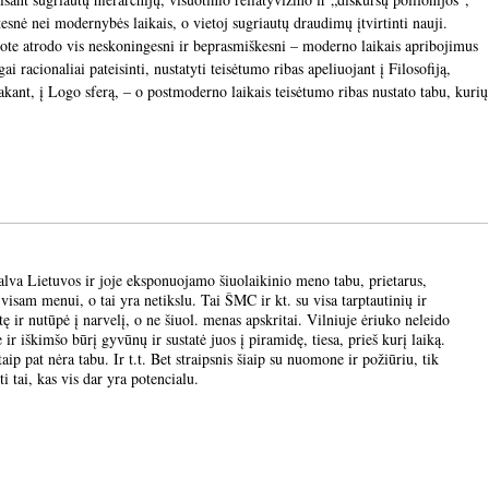
atesnė nei modernybės laikais, o vietoj sugriautų draudimų įtvirtinti nauji.
te atrodo vis neskoningesni ir beprasmiškesni – moderno laikais apribojimus
 racionaliai pateisinti, nustatyti teisėtumo ribas apeliuojant į Filosofiją,
akant, į Logo sferą, – o postmoderno laikais teisėtumo ribas nustato tabu, kurių
alva Lietuvos ir joje eksponuojamo šiuolaikinio meno tabu, prietarus,
isam menui, o tai yra netikslu. Tai ŠMC ir kt. su visa tarptautinių ir
tę ir nutūpė į narvelį, o ne šiuol. menas apskritai. Vilniuje ėriuko neleido
ir iškimšo būrį gyvūnų ir sustatė juos į piramidę, tiesa, prieš kurį laiką.
ip pat nėra tabu. Ir t.t. Bet straipsnis šiaip su nuomone ir požiūriu, tik
 tai, kas vis dar yra potencialu.