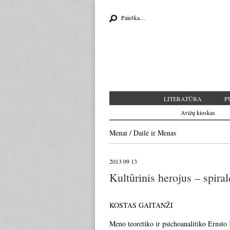
Search for:
LITERATŪRA
P
Avižų kioskas
Menai
/
Dailė
ir
Menas
2013 09 13
Kultūrinis herojus – spiral
KOSTAS GAITANŽI
Meno teoretiko ir psichoanalitiko Ernsto