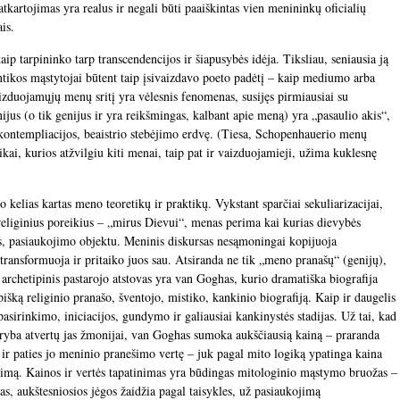
atkartojimas yra realus ir negali būti paaiškintas vien menininkų oficialių
is.
ip tarpininko tarp transcendencijos ir šiapusybės idėja. Tiksliau, seniausia ją
ntikos mąstytojai būtent taip įsivaizdavo poeto padėtį – kaip mediumo arba
izduojamųjų menų sritį yra vėlesnis fenomenas, susijęs pirmiausiai su
us (o tik genijus ir yra reikšmingas, kalbant apie meną) yra „pasaulio akis“,
s kontempliacijos, beaistrio stebėjimo erdvę. (Tiesa, Schopenhauerio menų
kai, kurios atžvilgiu kiti menai, taip pat ir vaizduojamieji, užima kuklesnę
o kelias kartas meno teoretikų ir praktikų. Vykstant sparčiai sekuliarizacijai,
liginius poreikius – „mirus Dievui“, menas perima kai kurias dievybės
tės, pasiaukojimo objektu. Meninis diskursas nesąmoningai kopijuoja
 transformuoja ir pritaiko juos sau. Atsiranda ne tik „meno pranašų“ (genijų),
 archetipinis pastarojo atstovas yra van Goghas, kurio dramatiška biografija
tipišką religinio pranašo, šventojo, mistiko, kankinio biografiją. Kaip ir daugelis
asirinkimo, iniciacijos, gundymo ir galiausiai kankinystės stadijas. Už tai, kad
 kūryba atvertų jas žmonijai, van Goghas sumoka aukščiausią kainą – praranda
a ir paties jo meninio pranešimo vertę – juk pagal mito logiką ypatinga kaina
imą. Kainos ir vertės tapatinimas yra būdingas mitologinio mąstymo bruožas –
as, aukštesniosios jėgos žaidžia pagal taisykles, už pasiaukojimą