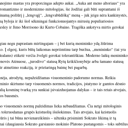
nojimo mastas yra proporcingas adepto aukai. „Auka ant meno altoriaus“ yra
 romantizmo ir modernizmo mitologijas, šie žodžiai gali būti suprantami iš
inamą požiūrį į „lengvąjį“, „lengvabūdišką“ meną – juk jeigu nėra kankinystės,
ą byloja ir iki šiol sėkmingai funkcionuojantys mirusių populiariosios
esley ir Jimo Morrisono iki Kurto Cobaino. Tragiška ankstyva mirtis gerokai
giau negu paprastam mirtingajam – į bet kurią menininko ydą žiūrima
ko. Į elgesį, kuris būtų laikomas nepriimtinu tarp buržua, „menininko“ (tai yra
ealams) etiketė verčia žvelgti gerokai tolerantiškiau. Moderno laikų menininko
senovės Atėnuose, „jurodivo“ statusą Rytų krikščionybėje arba šamano statusą
 ir atmetimo reakciją, ir prietaringą baimę bei pagarbą.
inėja, atrodytų, nepažeidžiamas visuomeninio padorumo normas. Reikia
inio skirtumo tarp visuomenės normos, tradicijos, įstatymo ir gamtos dėsnio
lią kosminę tvarką yra sunkiai įsivaizduojamas dalykas – ir tais retais atvejais,
sios bausmės.
uomo visuomenės normų pažeidimas lieka nebaudžiamas. Čia netgi mitologinis
 toleruodamas grupės keistuolių išsišokimus. Tais atvejais, kai keistuolis
ris į tai būna nevienareikšmis – užtenka prisiminti Sokrato likimą ir tą
ai (daugiausia Sokrato garsiausio mokinio Platono pastangomis – toks subtilus