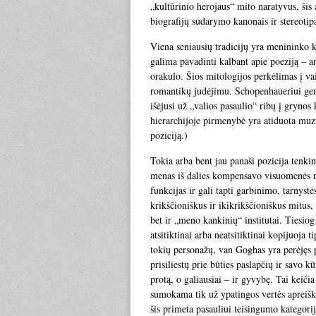
„kultūrinio herojaus“ mito naratyvus, šis 
biografijų sudarymo kanonais ir stereotipa
Viena seniausių tradicijų yra menininko ka
galima pavadinti kalbant apie poeziją – a
orakulo. Šios mitologijos perkėlimas į va
romantikų judėjimu. Schopenhaueriui genij
išėjusi už „valios pasaulio“ ribų į gryno
hierarchijoje pirmenybė yra atiduota muzi
poziciją.)
Tokia arba bent jau panaši pozicija tenkin
menas iš dalies kompensavo visuomenės re
funkcijas ir gali tapti garbinimo, tarnys
krikščioniškus ir ikikrikščioniškus mitus,
bet ir „meno kankinių“ institutai. Tiesiog
atsitiktinai arba neatsitiktinai kopijuoja 
tokių personažų, van Goghas yra perėjęs p
prisiliestų prie būties paslapčių ir savo
protą, o galiausiai – ir gyvybę. Tai keiči
sumokama tik už ypatingos vertės apreišk
šis primeta pasauliui teisingumo kategorij