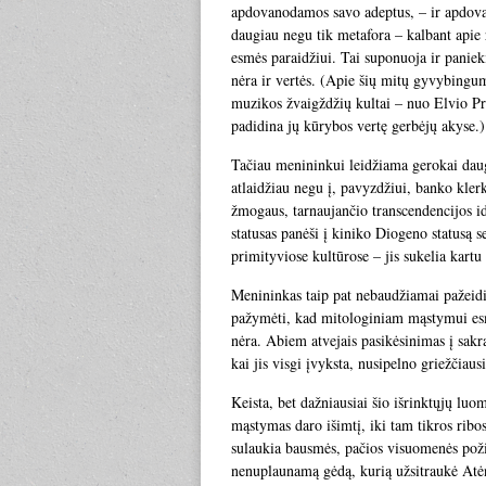
apdovanodamos savo adeptus, – ir apdova
daugiau negu tik metafora – kalbant apie
esmės paraidžiui. Tai suponuoja ir paniek
nėra ir vertės. (Apie šių mitų gyvybingum
muzikos žvaigždžių kultai – nuo Elvio Pr
padidina jų kūrybos vertę gerbėjų akyse.)
Tačiau menininkui leidžiama gerokai dau
atlaidžiau negu į, pavyzdžiui, banko kler
žmogaus, tarnaujančio transcendencijos id
statusas panėši į kiniko Diogeno statusą 
primityviose kultūrose – jis sukelia kartu
Menininkas taip pat nebaudžiamai pažeid
pažymėti, kad mitologiniam mąstymui esm
nėra. Abiem atvejais pasikėsinimas į sakra
kai jis visgi įvyksta, nusipelno griežčiau
Keista, bet dažniausiai šio išrinktųjų l
mąstymas daro išimtį, iki tam tikros ribos
sulaukia bausmės, pačios visuomenės požiū
nenuplaunamą gėdą, kurią užsitraukė Atėn