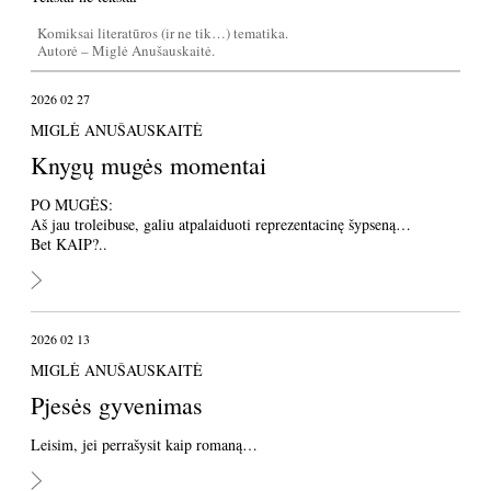
Komiksai literatūros (ir ne tik…) tematika.
Autorė – Miglė Anušauskaitė.
2026 02 27
MIGLĖ ANUŠAUSKAITĖ
Knygų mugės momentai
PO MUGĖS:
Aš jau troleibuse, galiu atpalaiduoti reprezentacinę šypseną…
Bet KAIP?..
2026 02 13
MIGLĖ ANUŠAUSKAITĖ
Pjesės gyvenimas
Leisim, jei perrašysit kaip romaną…