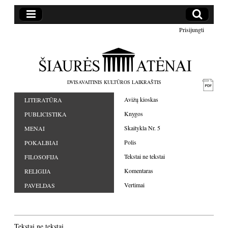
Prisijungti
DVISAVAITINIS KULTŪROS LAIKRAŠTIS
Avižų kioskas
LITERATŪRA
Knygos
PUBLICISTIKA
Skaitykla Nr. 5
MENAI
Polis
POKALBIAI
Tekstai ne tekstai
FILOSOFIJA
Komentaras
RELIGIJA
Vertimai
PAVELDAS
Tekstai ne tekstai