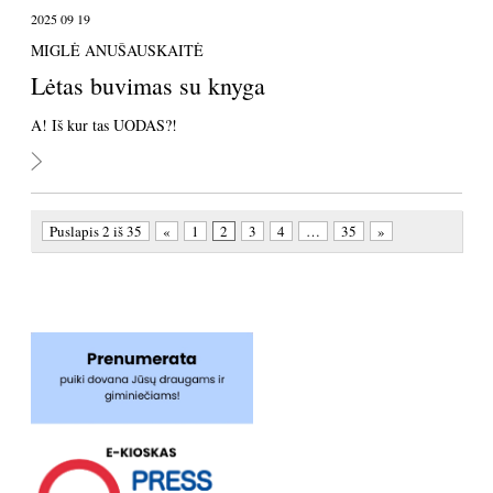
2025 09 19
MIGLĖ ANUŠAUSKAITĖ
Lėtas buvimas su knyga
A! Iš kur tas UODAS?!
Puslapis 2 iš 35
«
1
2
3
4
…
35
»