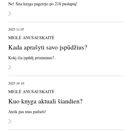
Ne! Šita knyga pagerėjo po 218 puslapių!
2025 11 07
MIGLĖ ANUŠAUSKAITĖ
Kada aprašyti savo įspūdžius?
Kokį čia įspūdį prisiminus?..
2025 10 10
MIGLĖ ANUŠAUSKAITĖ
Kuo knyga aktuali šiandien?
Ateik pas mus pailsėti!