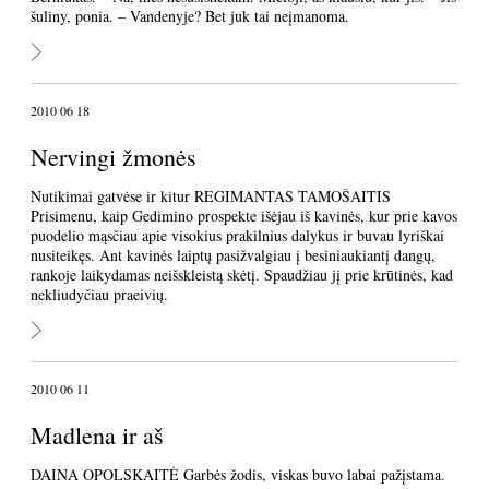
šuliny, ponia. – Vandenyje? Bet juk tai neįmanoma.
2010 06 18
Nervingi žmonės
Nutikimai gatvėse ir kitur REGIMANTAS TAMOŠAITIS
Prisimenu, kaip Gedimino prospekte išėjau iš kavinės, kur prie kavos
puodelio mąsčiau apie visokius prakilnius dalykus ir buvau lyriškai
nusiteikęs. Ant kavinės laiptų pasižvalgiau į besiniaukiantį dangų,
rankoje laikydamas neišskleistą skėtį. Spaudžiau jį prie krūtinės, kad
nekliudyčiau praeivių.
2010 06 11
Madlena ir aš
DAINA OPOLSKAITĖ Garbės žodis, viskas buvo labai pažįstama.