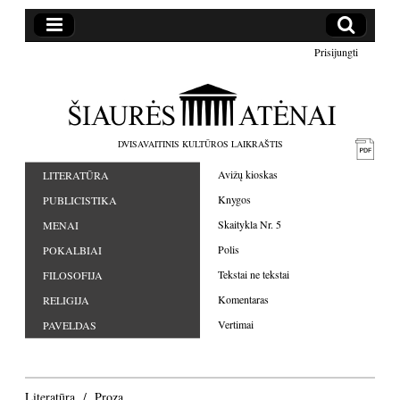
Prisijungti
DVISAVAITINIS KULTŪROS LAIKRAŠTIS
Avižų kioskas
LITERATŪRA
Knygos
PUBLICISTIKA
Skaitykla Nr. 5
MENAI
Polis
POKALBIAI
Tekstai ne tekstai
FILOSOFIJA
Komentaras
RELIGIJA
Vertimai
PAVELDAS
Literatūra
Proza