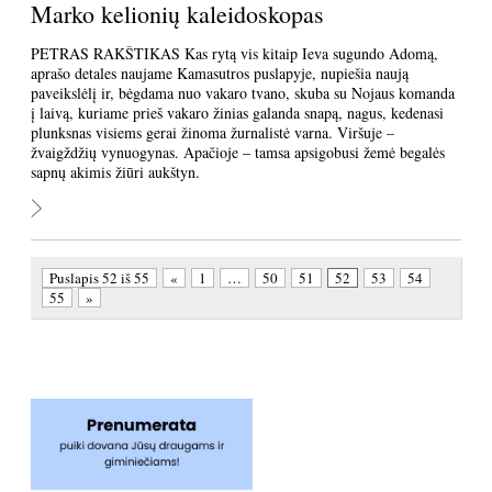
Marko kelionių kaleidoskopas
PETRAS RAKŠTIKAS Kas rytą vis kitaip Ieva sugundo Adomą,
aprašo detales naujame Kamasutros puslapyje, nupiešia naują
paveikslėlį ir, bėgdama nuo vakaro tvano, skuba su Nojaus komanda
į laivą, kuriame prieš vakaro žinias galanda snapą, nagus, kedenasi
plunksnas visiems gerai žinoma žurnalistė varna. Viršuje –
žvaigždžių vynuogynas. Apačioje – tamsa apsigobusi žemė begalės
sapnų akimis žiūri aukštyn.
Puslapis 52 iš 55
«
1
…
50
51
52
53
54
55
»