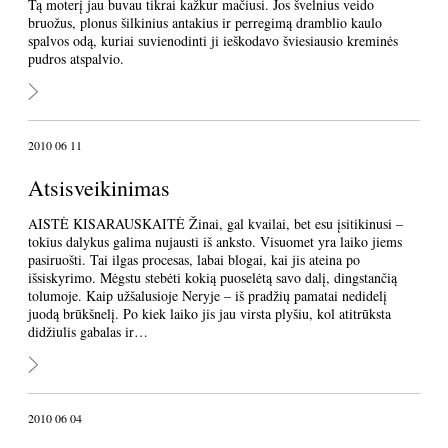
Tą moterį jau buvau tikrai kažkur mačiusi. Jos švelnius veido
bruožus, plonus šilkinius antakius ir perregimą dramblio kaulo
spalvos odą, kuriai suvienodinti ji ieškodavo šviesiausio kreminės
pudros atspalvio.
2010 06 11
Atsisveikinimas
AISTĖ KISARAUSKAITĖ Žinai, gal kvailai, bet esu įsitikinusi –
tokius dalykus galima nujausti iš anksto. Visuomet yra laiko jiems
pasiruošti. Tai ilgas procesas, labai blogai, kai jis ateina po
išsiskyrimo. Mėgstu stebėti kokią puoselėtą savo dalį, dingstančią
tolumoje. Kaip užšalusioje Neryje – iš pradžių pamatai nedidelį
juodą brūkšnelį. Po kiek laiko jis jau virsta plyšiu, kol atitrūksta
didžiulis gabalas ir…
2010 06 04