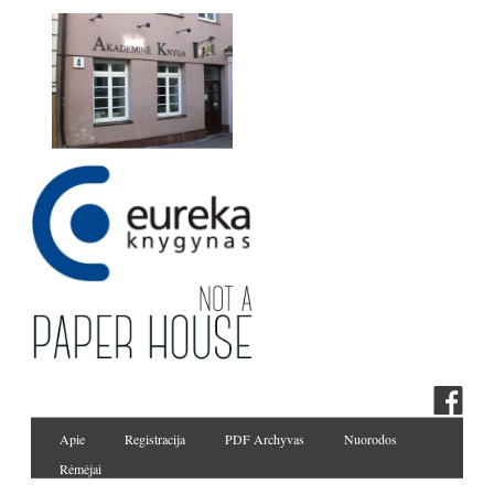
Apie
Registracija
PDF Archyvas
Nuorodos
Rėmėjai