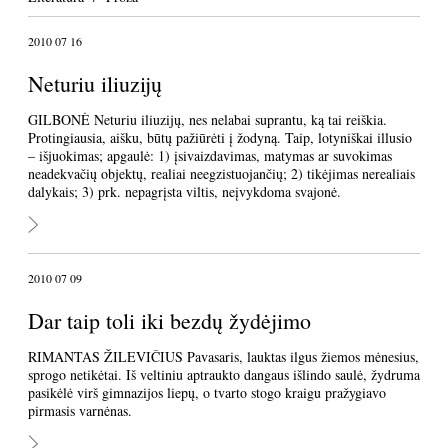
2010 07 16
Neturiu iliuzijų
GILBONĖ Neturiu iliuzijų, nes nelabai suprantu, ką tai reiškia.
Protingiausia, aišku, būtų pažiūrėti į žodyną. Taip, lotyniškai illusio
– išjuokimas; apgaulė: 1) įsivaizdavimas, matymas ar suvokimas
neadekvačių objektų, realiai neegzistuojančių; 2) tikėjimas nerealiais
dalykais; 3) prk. nepagrįsta viltis, neįvykdoma svajonė.
2010 07 09
Dar taip toli iki bezdų žydėjimo
RIMANTAS ŽILEVIČIUS Pavasaris, lauktas ilgus žiemos mėnesius,
sprogo netikėtai. Iš veltiniu aptraukto dangaus išlindo saulė, žydruma
pasikėlė virš gimnazijos liepų, o tvarto stogo kraigu pražygiavo
pirmasis varnėnas.