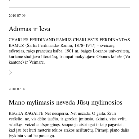
2010 07 09
Adomas ir Ieva
CHARLES FERDINAND RAMUZ CHARLES’IS FERDINANDAS
RAMUZ (Šarlis Ferdinandas Ramiu, 1878–1947) – šveicarų
rašytojas, rašęs prancūzų kalba. 1901 m. baigęs Lozanos universitetą,
kuriame studijavo literatūrą, trumpai mokytojavo Obonos koleže (Vo
kantone) ir Veimare.
2010 07 02
Mano mylimasis neveda Jūsų mylimosios
REGIJA RAGAITĖ Net nesiperša. Net nežada. O gaila. Žiūri
veršelio, ne, vis dėlto jaučio, ir gerokai įmitusio, akimis, visą vylių
sutelkęs, veizolus išsproginęs, šnopuoja aistringai ir taip pagaviai,
kad jau bet kuri moteris tokios atakos neišturėtų. Pirmoji plano dalis
įvykinta visai be pastangų.