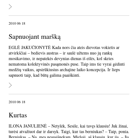
2010 06 18
Sapnuojant maršką
EGLĖ JAKUČIONYTĖ Kada nors čia ateis dievotas vokietis ar
atvirkščiai – bedievis austras – ir saulė užtems nuo jų rankų
mosikavimo, ir nepatekės devynias dienas iš eilės, kol skries
nematoma kolektyvinės pasąmonės puse. Taip ims tie vyrai gėdinti
medžių vaikus, apsirūkiusius archajine laiko koncepcija. Ir lieps
sapnuoti taip, kad būtų galima paaiškinti.
2010 06 18
Kurtas
ILONA JANULIENĖ – Netylėk, Sesile, kai tavęs klausiu! Juk žinai,
turėsi atvažiuot dar ir darsyk. Taigi, kur tas berniukas? – Taip, ponia.
Berniukas. – Na, mes nesusišnekam. Mieloji, aš klausiu, kur jis. – Jis