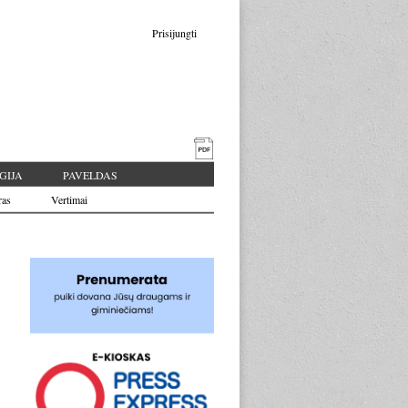
Prisijungti
GIJA
PAVELDAS
ras
Vertimai