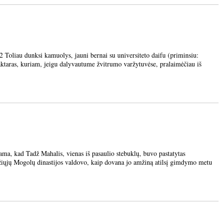
iau dunksi kamuolys, jauni bernai su universiteto daifu (priminsiu:
ktaras, kuriam, jeigu dalyvautume žvitrumo varžytuvėse, pralaimėčiau iš
kad Tadž Mahalis, vienas iš pasaulio stebuklų, buvo pastatytas
iųjų Mogolų dinastijos valdovo, kaip dovana jo amžiną atilsį gimdymo metu