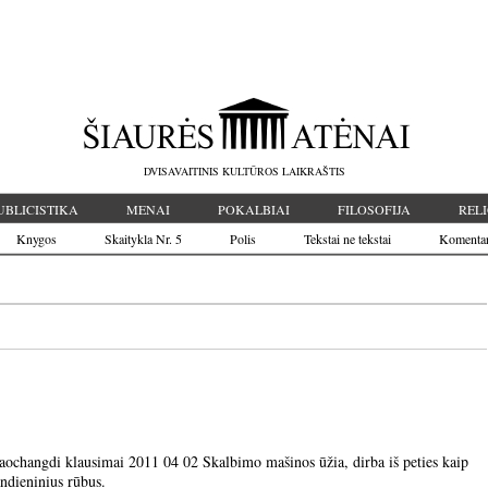
DVISAVAITINIS KULTŪROS LAIKRAŠTIS
UBLICISTIKA
MENAI
POKALBIAI
FILOSOFIJA
RELI
Knygos
Skaitykla Nr. 5
Polis
Tekstai ne tekstai
Komenta
hangdi klausimai 2011 04 02 Skalbimo mašinos ūžia, dirba iš peties kaip
ndieninius rūbus.