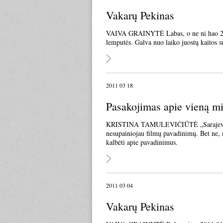
Vakarų Pekinas
VAIVA GRAINYTĖ Labas, o ne ni hao 2011 
lemputės. Galva nuo laiko juostų kaitos s
2011 03 18
Pasakojimas apie vieną mi
KRISTINA TAMULEVIČIŪTĖ „Sarajeve, aš ta
nesupainiojau filmų pavadinimų. Bet ne, 
kalbėti apie pavadinimus.
2011 03 04
Vakarų Pekinas