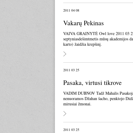
2011 04 08
Vakarų Pekinas
VAIVA GRAINYTĖ Owl love 2011 03 22 Tol
septyniasdešimtmetis mūsų akademijos da
karto) žaidžia krepšinį.
2011 03 25
Pasaka, virtusi tikrove
VADIM DUBNOV Tadž Mahalis Pasakojama, 
nenuoramos Džahan šacho, penktojo Didž
mirusiai žmonai.
2011 03 25