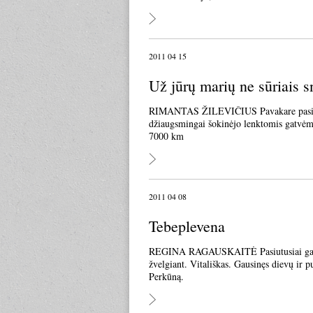
2011 04 15
Už jūrų marių ne sūriais s
RIMANTAS ŽILEVIČIUS Pavakare pasirodė 
džiaugsmingai šokinėjo lenktomis gatvėmi
7000 km
2011 04 08
Tebeplevena
REGINA RAGAUSKAITĖ Pasiutusiai gaila 
žvelgiant. Vitališkas. Gausinęs dievų ir
Perkūną.