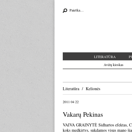
Search for:
LITERATŪRA
P
Avižų kioskas
Literatūra
Kelionės
2011 04 22
Vakarų Pekinas
VAIVA GRAINYTĖ Sidhartos efektas, Caoc
koks medkirtys, sukdamos visus mano šia