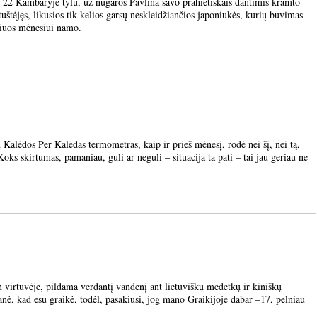
Kambaryje tylu, už nugaros Pavlina savo prahietiškais dantimis kramto
tuštėjęs, likusios tik kelios garsų neskleidžiančios japoniukės, kurių buvimas
ažiuos mėnesiui namo.
ėdos Per Kalėdas termometras, kaip ir prieš mėnesį, rodė nei šį, nei tą,
Koks skirtumas, pamaniau, guli ar neguli – situacija ta pati – tai jau geriau ne
tuvėje, pildama verdantį vandenį ant lietuviškų medetkų ir kiniškų
ė, kad esu graikė, todėl, pasakiusi, jog mano Graikijoje dabar –17, pelniau