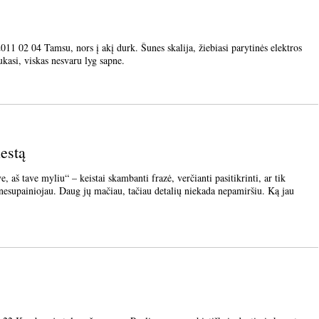
02 04 Tamsu, nors į akį durk. Šunes skalija, žiebiasi parytinės elektros
ukasi, viskas nesvaru lyg sapne.
estą
ve myliu“ – keistai skambanti frazė, verčianti pasitikrinti, ar tik
nesupainiojau. Daug jų mačiau, tačiau detalių niekada nepamiršiu. Ką jau