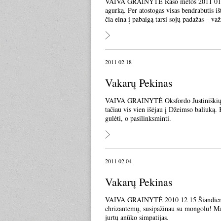
VAIVA GRAINYTĖ Rašo mėtos 2011 01 22 
agurką. Per atostogas visas bendrabutis iš
čia eina į pabaigą tarsi sojų padažas – v
2011 02 18
Vakarų Pekinas
VAIVA GRAINYTĖ Oksfordo Justiniškių Kal
tačiau vis vien išėjau į Džeimso baliuką. 
gulėti, o pasilinksminti.
2011 02 04
Vakarų Pekinas
VAIVA GRAINYTĖ 2010 12 15 Šiandien vir
chrizantemų, susipažinau su mongolu! Man
jurtų anūko simpatijas.