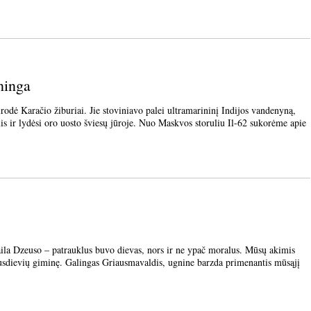
ninga
Karačio žiburiai. Jie stoviniavo palei ultramarininį Indijos vandenyną,
s ir lydėsi oro uosto šviesų jūroje. Nuo Maskvos storuliu Il-62 sukorėme apie
Dzeuso – patrauklus buvo dievas, nors ir ne ypač moralus. Mūsų akimis
 pusdievių giminę. Galingas Griausmavaldis, ugnine barzda primenantis mūsąjį