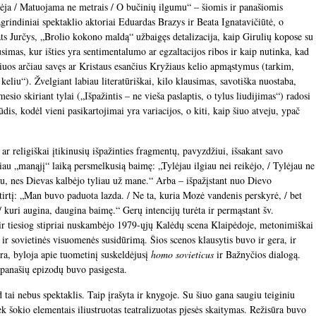
ėja / Matuojama ne metrais / O bučinių ilgumu“ – šiomis ir panašiomis
grindiniai spektaklio aktoriai Eduardas Brazys ir Beata Ignatavičiūtė, o
pats Jurčys, „Brolio kokono maldą“ užbaigęs detalizacija, kaip Girulių kopose su
simas, kur išties yra sentimentalumo ar egzaltacijos ribos ir kaip nutinka, kad
iuos arčiau savęs ar Kristaus esančius Kryžiaus kelio apmąstymus (tarkim,
liu“). Žvelgiant labiau literatūriškai, kilo klausimas, savotiška nuostaba,
sio skiriant tylai („Išpažintis – ne vieša paslaptis, o tylus liudijimas“) radosi
dis, kodėl vieni pasikartojimai yra variacijos, o kiti, kaip šiuo atveju, ypač
 ar religiškai įtikinusių išpažinties fragmentų, pavyzdžiui, išsakant savo
iau „manąjį“ laiką persmelkusią baimę: „Tylėjau ilgiau nei reikėjo, / Tylėjau ne
au, nes Dievas kalbėjo tyliau už mane.“ Arba – išpažįstant nuo Dievo
atirtį: „Man buvo paduota lazda. / Ne ta, kuria Mozė vandenis perskyrė, / bet
 / kuri augina, daugina baimę.“ Gerų intencijų turėta ir permąstant šv.
 ir tiesiog stipriai nuskambėjo 1979-ųjų Kalėdų scena Klaipėdoje, metonimiškai
 ir sovietinės visuomenės susidūrimą. Šios scenos klausytis buvo ir gera, ir
ikra, byloja apie tuometinį suskeldėjusį
homo sovieticus
ir Bažnyčios dialogą.
r panašių epizodų buvo pasigesta.
tai nebus spektaklis. Taip įrašyta ir knygoje. Su šiuo gana saugiu teiginiu
kiek šokio elementais iliustruotas teatralizuotas pjesės skaitymas. Režisūra buvo