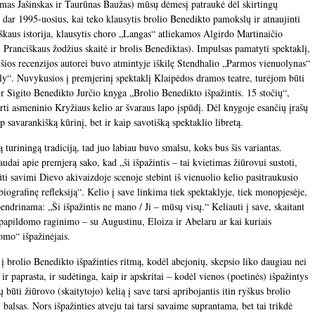
omas Jašinskas ir Taurūnas Baužas) mūsų dėmesį patraukė dėl skirtingų
ė dar 1995-uosius, kai teko klausytis brolio Benedikto pamokslų ir atnaujinti
škaus istorija, klausytis choro „Langas“ atliekamos Algirdo Martinaičio
 Pranciškaus žodžius skaitė ir brolis Benediktas). Impulsas pamatyti spektaklį,
 šios recenzijos autorei buvo atmintyje iškilę Stendhalio „Parmos vienuolynas“
ly“. Nuvykusios į premjerinį spektaklį Klaipėdos dramos teatre, turėjom būti
ir Sigito Benedikto Jurčio knyga „Brolio Benedikto išpažintis. 15 stočių“,
urti asmeninio Kryžiaus kelio ar švaraus lapo įspūdį. Dėl knygoje esančių įrašų
p savarankišką kūrinį, bet ir kaip savotišką spektaklio libretą.
lgą turiningą tradiciją, tad juo labiau buvo smalsu, koks bus šis variantas.
dai apie premjerą sako, kad „ši išpažintis – tai kvietimas žiūrovui sustoti,
 būti savimi Dievo akivaizdoje scenoje stebint iš vienuolio kelio pasitraukusio
iografinę refleksiją“. Kelio į save linkima tiek spektaklyje, tiek monopjesėje,
bendrinama: „Ši išpažintis ne mano / Ji – mūsų visų.“ Keliauti į save, skaitant
e papildomo raginimo – su Augustinu, Eloiza ir Abelaru ar kai kuriais
uomo“ išpažinėjais.
 brolio Benedikto išpažinties ritmą, kodėl abejonių, skepsio liko daugiau nei
 ir paprasta, ir sudėtinga, kaip ir apskritai – kodėl vienos (poetinės) išpažintys
ų būti žiūrovo (skaitytojo) kelią į save tarsi apribojantis itin ryškus brolio
alsas. Nors išpažinties atveju tai tarsi savaime suprantama, bet tai trikdė