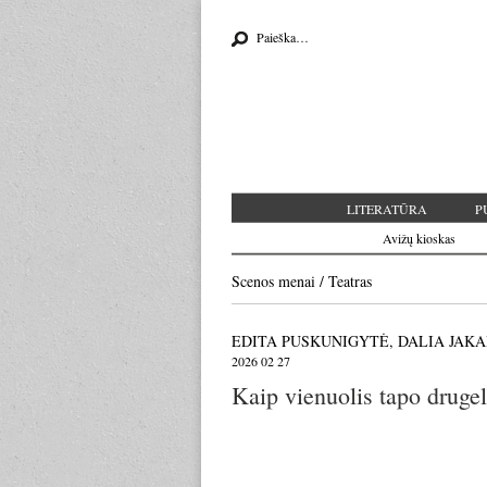
Search for:
LITERATŪRA
P
Avižų kioskas
Scenos menai
/
Teatras
EDITA PUSKUNIGYTĖ, DALIA JAKA
2026 02 27
Kaip vienuolis tapo drugel