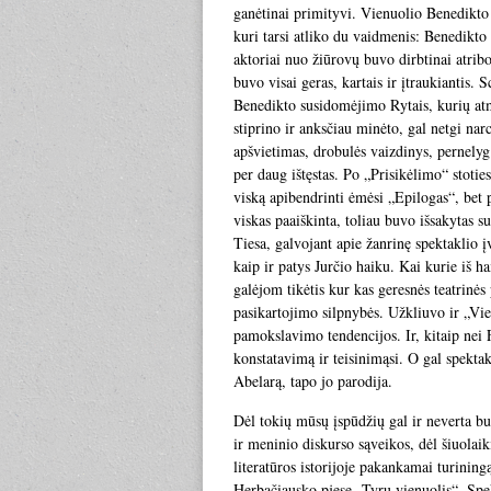
ganėtinai primityvi. Vienuolio Benedikto 
kuri tarsi atliko du vaidmenis: Benedikto 
aktoriai nuo žiūrovų buvo dirbtinai atribo
buvo visai geras, kartais ir įtraukiantis.
Benedikto susidomėjimo Rytais, kurių atmos
stiprino ir anksčiau minėto, gal netgi na
apšvietimas, drobulės vaizdinys, pernelyg
per daug ištęstas. Po „Prisikėlimo“ stotie
viską apibendrinti ėmėsi „Epilogas“, be
viskas paaiškinta, toliau buvo išsakytas su
Tiesa, galvojant apie žanrinę spektaklio į
kaip ir patys Jurčio haiku. Kai kurie iš h
galėjom tikėtis kur kas geresnės teatrinė
pasikartojimo silpnybės. Užkliuvo ir „Vie
pamokslavimo tendencijos. Ir, kitaip nei F
konstatavimą ir teisinimąsi. O gal spekt
Abelarą, tapo jo parodija.
Dėl tokių mūsų įspūdžių gal ir neverta bu
ir meninio diskurso sąveikos, dėl šiuolaiki
literatūros istorijoje pakankamai turini
Herbačiausko pjesę „Tyrų vienuolis“. Spe