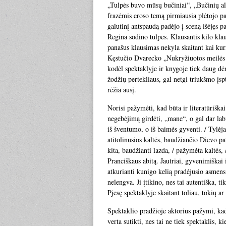
„Tulpės buvo mūsų bučiniai“, „Bučinių al
frazėmis eroso temą pirmiausia plėtojo pa
galutinį antspaudą padėjo į sceną išėjęs 
Regina sodino tulpes. Klausantis kilo klau
panašus klausimas nekyla skaitant kai kur
Kęstučio Dvarecko „Nukryžiuotos meilės ke
kodėl spektaklyje ir knygoje tiek daug dėme
žodžių pertekliaus, gal netgi triukšmo įspū
rėžia ausį.
Norisi pažymėti, kad būta ir literatūriškai
negebėjimą girdėti, „mane“, o gal dar lab
iš šventumo, o iš baimės gyventi. / Tylėj
atitolinusios kaltės, baudžiančio Dievo p
kita, baudžianti lazda, / pažymėta kaltės,
Pranciškaus abitą. Jautriai, gyvenimiškai
atkurianti kunigo kelią pradėjusio asmens
nelengva. Ji įtikino, nes tai autentiška, t
Pjesę spektaklyje skaitant toliau, tokių a
Spektaklio pradžioje aktorius pažymi, kad 
verta sutikti, nes tai ne tiek spektaklis, 