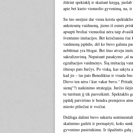
žiūrint spektaklį ir skaitant knygą, juol
apie bet kurio vienuolio gyvenimą, na, ir
Su tuo susijusi dar viena keista spektaklio
ankstesnių vaidmenų, jiems iš esmės prisk
apsupti broliai vienuoliai nėra taip dvasiš
šventumo imitacijos. Bet keisčiausia (tai 
vaidmenų įspūdis, dėl ko buvo galima pasi
nebūtinai yra blogai. Bet šiuo atveju imit
sakralizavimą. Nepaisant pasakymo „aš n
egzaltacijos vaidmenys. Šią imitaciją vain
ištiesęs pats Jurčys. Po viską, kas sakyta
kad jis – tas pats Benediktas ir visada bus
Dievo ten nėra / kur vakar buvo.“ Pritaiky
sienų“?) naikinimo strategija. Jurčio išėj
tu turėtum jį tik pasveikinti. Spektaklis 
įspūdį patvirtino ir bendra premjeros atmo
miesto piliečiai ir svečiai.
Didžiąja dalimi buvo sukurta sentimentali 
skatinimo gailėti ir permąstyti, koks sunk
gyvenimo pasirinkimu. Ir išpažintis galų 