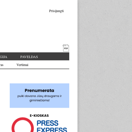
Prisijungti
GIJA
PAVELDAS
ras
Vertimai