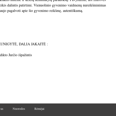
reikis dalintis patirtimi. Vienuolinio gyvenimo vaidmenų nureikšminimas
 naujo pagalvoti apie šio gyvenimo reikšmę, autentiškumą.
PUSKUNIGYTĖ, DALIA JAKAITĖ :
ikto Jurčio išpažintis
vas
Nuorodos
Rėmėjai