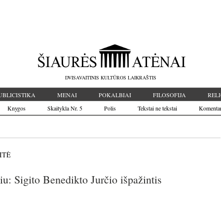
DVISAVAITINIS KULTŪROS LAIKRAŠTIS
UBLICISTIKA
MENAI
POKALBIAI
FILOSOFIJA
RELI
Knygos
Skaitykla Nr. 5
Polis
Tekstai ne tekstai
Komenta
ITĖ
iu: Sigito Benedikto Jurčio išpažintis