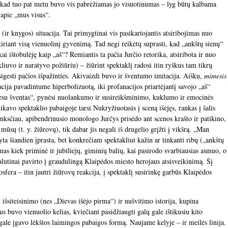
ab kad tuo pat metu buvo vis pabrėžiamas jo visuotinumas – lyg būtų kalbama
 apie „mus visus“.
 (ir knygos) situacija. Tai primygtinai vis pasikartojantis atsiribojimas nuo
iriant visą vienuolinį gyvenimą. Tad negi reikėtų suprasti, kad „ankštų sienų“
kai ištobulėję kaip „aš“? Remiantis ta pačia Jurčio retorika, atsiribota ir nuo
kliuvo ir naratyvo požiūriu) – žiūrint spektaklį radosi itin ryškus tam tikrų
gesti pačios išpažinties. Akivaizdi buvo ir šventumo imitacija. Aišku,
mimesis
acija pavadintume hiperbolizuotą, iki profanacijos priartėjantį savojo „aš“
esu šventas“, pynėsi nuolankumo ir susireikšminimo, kuklumo ir emocinės
ikavo spektaklio pabaigoje tarsi Nukryžiuotasis į sceną išėjęs, rankas į šalis
 anksčiau, apibendrinusio monologo Jurčys prisėdo ant scenos krašto ir patikino,
 mūsų (t. y. žiūrovų), tik dabar jis negali iš drugelio grįžti į vikšrą. „Man
ta šiandien įprasta, bet konkrečiam spektakliui kažin ar tinkanti ribų („ankštų
imas kiek priminė ir jubiliejų, giminių balių, kai pasirodo svarbiausias asmuo, o
galutinai pavirto į graudulingą Klaipėdos miesto herojaus atsisveikinimą. Šį
sfera – itin jautri žiūrovų reakcija, į spektaklį susirinkę garbūs Klaipėdos
išsiteisinimo (nes „Dievas išėjo pirma“) ir nušvitimo istorija, kupina
us buvo vienuolio kelias, kviečiant pasidžiaugti galų gale ištikusiu kito
gale įgavo lėkštos laimingos pabaigos formą. Naujame kelyje – ir meilės linija.