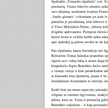
Spektaklis „Vienuolio išpažintis“ (rež. T
priežasčių. Vienos žiūrovės atmintis siek
savo tikėjimą, susidomėti šventojo Pranci
„Saulės giesmės“ (vėlesniame jos įraše šv.
pamačius jo pavadinimą, kitai žiūrovei ir
ir Vinco Mykolaičio-Putino „Altorių šešė
dvigubai apdovanotos. Premjerai išleista 
kurios forma ir viršeliu turbūt siekta suk
apie spektaklį ją galima suvokti ne tik kai
Pats išpažinties žanras literatūroje turi i
Režisierius Tomas Jašinskas pranešime spau
išgirsti savo vidinį balsą ir atrasti drąsą
klaipėdiečio Sigito Benedikto Jurčio autob
o vienoje vietoje ir kiek paradoksaliai su
ar klausantis kitų išpažinčių, įmanu ir b
šiuolaikiniais dvasininkais ar rašytojų „l
Kodėl bent jau mums nepavyko įsitraukti į
religinio ar estetinio išgyvenimo, atsakyti
įtikina, kitos ne. Viena iš priežasčių galėt
Benedikto (sakykime – ir kaip personažo) b