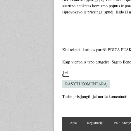
suartino netikėtas komizmo pojūtis ir po
išprovokavo ir priešingą įspūdį, leido iš
Kiti tekstai, kuriuos parašė EDITA 
Kaip vienuolis tapo drugeliu: Sigito Bened
RAŠYTI KOMENTARĄ
Turite
prisijungti
, jei norite komentuoti.
Apie
Registracija
PDF Archy