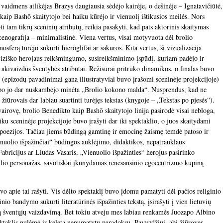
vaidmens atlikėjas Brazys daugiausia sėdėjo kairėje, o dešinėje – Ignatavičiūtė,
kaip Bashō skaitytojo bei haiku kūrėjo ir vienuolį ištikusios meilės. Nors
ti tam tikrų sceninių atributų, reikia pasakyti, kad pats aktorinis skaitymas
 Scenografija – minimalistinė. Viena vertus, visai motyvuota dėl brolio
ferą turėjo sukurti hieroglifai ar sakuros. Kita vertus, ši vizualizacija
rciziško herojaus reikšmingumo, susireikšminimo įspūdį, kuriam padėjo ir
 akivaizdūs šventybės atributai. Režisūrai pritrūko dinamikos, o finalas buvo
s (epizodų pavadinimai gana iliustratyviai buvo įrašomi sceninėje projekcijoje)
t po jo dar nuskambėjo minėta „Brolio kokono malda“. Nusprendus, kad ne
 žiūrovais dar labiau suartinti turėjęs tekstas (knygoje – „Tekstas po pjesės“).
vairovę, brolio Benedikto kaip Bashō skaitytojo linija pasirodė visai nebloga,
aiku sceninėje projekcijoje buvo įrašyti dar iki spektaklio, o juos skaitydami
s poezijos. Tačiau jiems būdingą gamtinę ir emocinę žaismę temdė patoso ir
nuolio išpažinčiai“ būdingos auklėjimo, didaktikos, nepatrauklaus
abricijus ar Liudas Vasaris, „Vienuolio išpažinties“ herojus pasirinko
aklio personažas, savotiškai įkūnydamas renesansinio egocentrizmo kupiną
vo apie tai rašyti. Vis dėlto spektaklį buvo įdomu pamatyti dėl pačios religinio
nio bandymo sukurti literatūrinės išpažinties tekstą, įsirašyti į vien lietuvių
ngą šventųjų vaizdavimą. Bet tokiu atveju mes labiau renkamės Juozapo Albino
ktaklis nulėmė ir keletą nenumatytų paradoksų. Pavyzdžiui, abi žiūroves