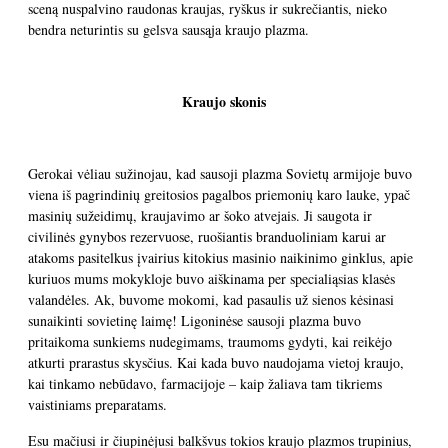
sceną nuspalvino raudonas kraujas, ryškus ir sukrečiantis, nieko
bendra neturintis su gelsva sausąja kraujo plazma.
Kraujo skonis
Gerokai vėliau sužinojau, kad sausoji plazma Sovietų armijoje buvo
viena iš pagrindinių greitosios pagalbos priemonių karo lauke, ypač
masinių sužeidimų, kraujavimo ar šoko atvejais. Ji saugota ir
civilinės gynybos rezervuose, ruošiantis branduoliniam karui ar
atakoms pasitelkus įvairius kitokius masinio naikinimo ginklus, apie
kuriuos mums mokykloje buvo aiškinama per specialiąsias klasės
valandėles. Ak, buvome mokomi, kad pasaulis už sienos kėsinasi
sunaikinti sovietinę laimę! Ligoninėse sausoji plazma buvo
pritaikoma sunkiems nudegimams, traumoms gydyti, kai reikėjo
atkurti prarastus skysčius. Kai kada buvo naudojama vietoj kraujo,
kai tinkamo nebūdavo, farmacijoje – kaip žaliava tam tikriems
vaistiniams preparatams.
Esu mačiusi ir čiupinėjusi balkšvus tokios kraujo plazmos trupinius,