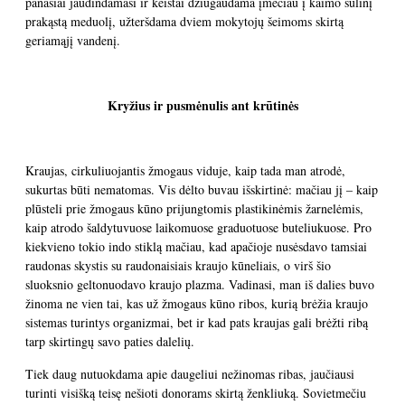
panašiai jaudindamasi ir keistai džiūgaudama įmečiau į kaimo šulinį
prakąstą meduolį, užteršdama dviem mokytojų šeimoms skirtą
geriamąjį vandenį.
Kryžius ir pusmėnulis ant krūtinės
Kraujas, cirkuliuojantis žmogaus viduje, kaip tada man atrodė,
sukurtas būti nematomas. Vis dėlto buvau išskirtinė: mačiau jį – kaip
plūsteli prie žmogaus kūno prijungtomis plastikinėmis žarnelėmis,
kaip atrodo šaldytuvuose laikomuose graduotuose buteliukuose. Pro
kiekvieno tokio indo stiklą mačiau, kad apačioje nusėsdavo tamsiai
raudonas skystis su raudonaisiais kraujo kūneliais, o virš šio
sluoksnio geltonuodavo kraujo plazma. Vadinasi, man iš dalies buvo
žinoma ne vien tai, kas už žmogaus kūno ribos, kurią brėžia kraujo
sistemas turintys organizmai, bet ir kad pats kraujas gali brėžti ribą
tarp skirtingų savo paties dalelių.
Tiek daug nutuokdama apie daugeliui nežinomas ribas, jaučiausi
turinti visišką teisę nešioti donorams skirtą ženkliuką. Sovietmečiu