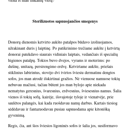
viena iš man tinkamų vietų?
Sterilizuotos sapnuojančios smegenys
Donorų dienomis ketvirto aukšto patalpos būdavo izoliuojamos,
užrakinant duris į laiptinę. Po patikrinimo trečiame aukšte į ketvirtą
donorai patekdavo siaurais vidiniais laiptais, vedančiais iš specialių
higienos patalpų. Tokios buvo dvejos, vyrams ir moterims: po
dušinę, unitazą, persirengimo erdvę. Ketvirtame aukšte, priešais
stiklinius labirintus, stovėjo dvi tvirtos šviesiu dermatinu dengtos
sofos, jos man atrodė išskirtinai gražios. Nė vienuose namuose tokių
nebuvau mačiusi, tačiau būtent jos man bylojo apie niekada
nematytus geresnius, švaresnius, erdvesnius, šviesesnius namus. Šalia
vienos iš tokių sofų, kairėje, išsvajotoje tyloje ir vienatvėje, prie
saulėtos palangės, kai kada ruošdavau namų darbus. Kartais tiesiog
sėdėdavau ir fantazuodavau pusiau sapnuodama apie kitonišką
gyvenimą.
Regis, čia, ant šios šviesios ligoninės sofos ir šalia jos, susiformavo