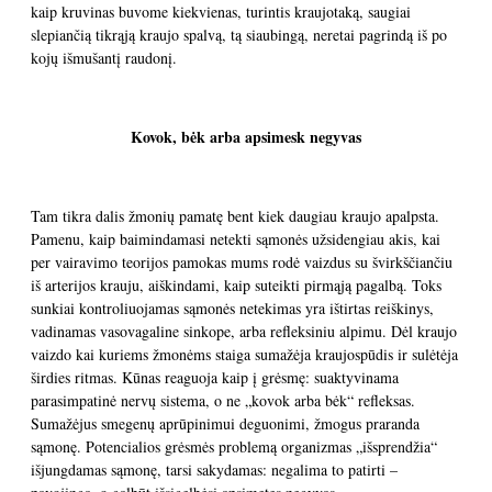
kaip kruvinas buvome kiekvienas, turintis kraujotaką, saugiai
slepiančią tikrąją kraujo spalvą, tą siaubingą, neretai pagrindą iš po
kojų išmušantį raudonį.
Kovok, bėk arba apsimesk negyvas
Tam tikra dalis žmonių pamatę bent kiek daugiau kraujo apalpsta.
Pamenu, kaip baimindamasi netekti sąmonės užsidengiau akis, kai
per vairavimo teorijos pamokas mums rodė vaizdus su švirkščiančiu
iš arterijos krauju, aiškindami, kaip suteikti pirmąją pagalbą. Toks
sunkiai kontroliuojamas sąmonės netekimas yra ištirtas reiškinys,
vadinamas vasovagaline sinkope, arba refleksiniu alpimu. Dėl kraujo
vaizdo kai kuriems žmonėms staiga sumažėja kraujospūdis ir sulėtėja
širdies ritmas. Kūnas reaguoja kaip į grėsmę: suaktyvinama
parasimpatinė nervų sistema, o ne „kovok arba bėk“ refleksas.
Sumažėjus smegenų aprūpinimui deguonimi, žmogus praranda
sąmonę. Potencialios grėsmės problemą organizmas „išsprendžia“
išjungdamas sąmonę, tarsi sakydamas: negalima to patirti –