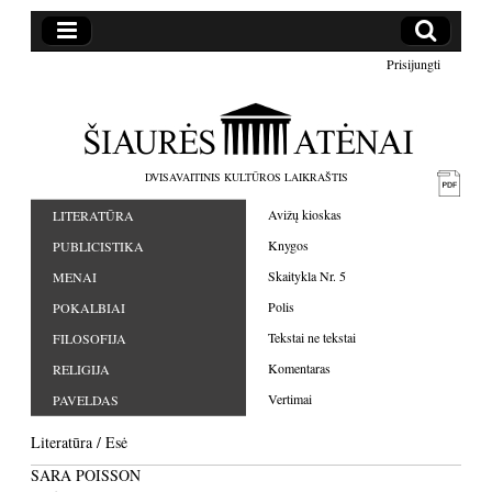
Prisijungti
DVISAVAITINIS KULTŪROS LAIKRAŠTIS
Avižų kioskas
LITERATŪRA
Knygos
PUBLICISTIKA
Skaitykla Nr. 5
MENAI
Polis
POKALBIAI
Tekstai ne tekstai
FILOSOFIJA
Komentaras
RELIGIJA
Vertimai
PAVELDAS
Literatūra
/
Esė
SARA POISSON