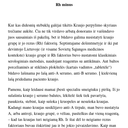
Rh minus
Kur kas didesnių stebuklų galėjai tikėtis Kraujo perpylimo skyriaus
trečiame aukšte. Čia ne tik virdavo arbatą donorams ir vaišindavo
juos sausainiais iš pakelių, bet ir būdavo galima nusistatyti kraujo
grupę ir jo rezus (Rh) faktorių. Septintajame dešimtmetyje ir iki pat
devintojo Lietuvoje (ir visame Sovietų Sąjungos medicinos
kontekste) kraujo grupė ir Rh faktorius buvo nustatomi klasikiniais
serologiniais metodais, naudojant reagentus su antikūnais. Ant baltos
porcelianinės ar stiklinės plokštelės (kartais vadintos „tabletėle“)
būdavo lašinama po lašą anti-A serumo, anti-B serumo. Į kiekvieną
lašą pridedama paciento kraujo.
Pamenu, kaip leidausi mamai įbesti specialiu smeigtuku į pirštą. Iš jo
sulašinta kraujo į serumo balutes, lėkštelė šiek tiek pavartyta,
pasukiota, stebint, kaip sušoka į kruopeles ar nesušoka kraujas.
Kadangi mano kraujas susiklijavo anti-A tirpale, man buvo nustatyta
A, arba antroji, kraujo grupė, o vėliau, pasitelkus dar vieną reagentą,
– kad tas kraujas turi neigiamą Rh. Ir štai dėl to neigiamo rezus
faktoriaus buvau išskirtinė jau ir be jokio įsivaizdavimo. Kaip man