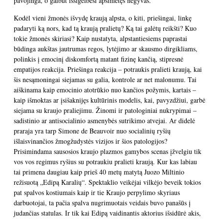
pavojinga, o galbūt išsigelbėsi apsimetęs negyvas.
Kodėl vieni žmonės išvydę kraują alpsta, o kiti, priešingai, linkę
padaryti ką nors, kad tą kraują pralietų? Ką tai galėtų reikšti? Kuo
tokie žmonės skiriasi? Kaip nustatyta, alpstantiesiems paprastai
būdinga aukštas jautrumas regos, lytėjimo ar skausmo dirgikliams,
polinkis į emocinį diskomfortą matant fizinę kančią, stipresnė
empatijos reakcija. Priešinga reakcija – potraukis pralieti kraują, kai
šis nesąmoningai siejamas su galia, kontrole ar net malonumu. Tai
aiškinama kaip emocinio atotrūkio nuo kančios požymis, kartais –
kaip išmoktas ar įsišaknijęs kultūrinis modelis, kai, pavyzdžiui, garbė
siejama su kraujo praliejimu. Žinomi ir patologiniai nukrypimai –
sadistinio ar antisocialinio asmenybės sutrikimo atvejai. Ar didelė
praraja yra tarp Simone de Beauvoir nuo socialinių ryšių
išlaisvinančios žmogžudystės vizijos ir šios patologijos?
Prisimindama sausosios kraujo plazmos gamybos scenas įžvelgiu tik
vos vos regimus ryšius su potraukiu pralieti kraują. Kur kas labiau
tai primena daugiau kaip prieš 40 metų matytą Juozo Miltinio
režisuotą „Edipą Karalių“. Spektaklio veikėjai vilkėjo beveik tokios
pat spalvos kostiumais kaip ir tie Kraujo perpylimo skyriaus
darbuotojai, ta pačia spalva nugrimuotais veidais buvo panašūs į
judančias statulas. Ir tik kai Edipą vaidinantis aktorius išsidūrė akis,