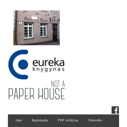
Apie
Registracija
PDF Archyvas
Nuorodos