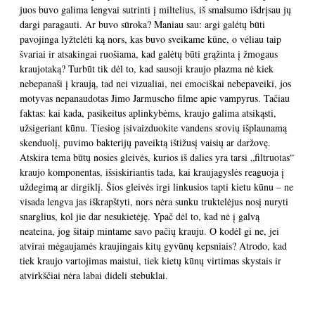
juos buvo galima lengvai sutrinti į miltelius, iš smalsumo išdrįsau jų
dargi paragauti. Ar buvo sūroka? Maniau sau: argi galėtų būti
pavojinga lyžtelėti ką nors, kas buvo sveikame kūne, o vėliau taip
švariai ir atsakingai ruošiama, kad galėtų būti grąžinta į žmogaus
kraujotaką? Turbūt tik dėl to, kad sausoji kraujo plazma nė kiek
nebepanaši į kraują, tad nei vizualiai, nei emociškai nebepaveiki, jos
motyvas nepanaudotas Jimo Jarmuscho filme apie vampyrus. Tačiau
faktas: kai kada, pasikeitus aplinkybėms, kraujo galima atsikąsti,
užsigeriant kūnu. Tiesiog įsivaizduokite vandens srovių išplaunamą
skenduolį, puvimo bakterijų paveiktą ištižusį vaisių ar daržovę.
Atskira tema būtų nosies gleivės, kurios iš dalies yra tarsi „filtruotas“
kraujo komponentas, išsiskiriantis tada, kai kraujagyslės reaguoja į
uždegimą ar dirgiklį. Šios gleivės irgi linkusios tapti kietu kūnu – ne
visada lengva jas iškrapštyti, nors nėra sunku truktelėjus nosį nuryti
snarglius, kol jie dar nesukietėję. Ypač dėl to, kad nė į galvą
neateina, jog šitaip mintame savo pačių krauju. O kodėl gi ne, jei
atvirai mėgaujamės kraujingais kitų gyvūnų kepsniais? Atrodo, kad
tiek kraujo vartojimas maistui, tiek kietų kūnų virtimas skystais ir
atvirkščiai nėra labai dideli stebuklai.