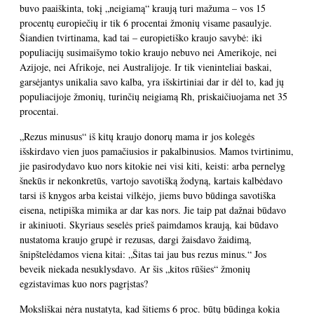
buvo paaiškinta, tokį „neigiamą“ kraują turi mažuma – vos 15
procentų europiečių ir tik 6 procentai žmonių visame pasaulyje.
Šiandien tvirtinama, kad tai – europietiško kraujo savybė: iki
populiacijų susimaišymo tokio kraujo nebuvo nei Amerikoje, nei
Azijoje, nei Afrikoje, nei Australijoje. Ir tik vieninteliai baskai,
garsėjantys unikalia savo kalba, yra išskirtiniai dar ir dėl to, kad jų
populiacijoje žmonių, turinčių neigiamą Rh, priskaičiuojama net 35
procentai.
„Rezus minusus“ iš kitų kraujo donorų mama ir jos kolegės
išskirdavo vien juos pamačiusios ir pakalbinusios. Mamos tvirtinimu,
jie pasirodydavo kuo nors kitokie nei visi kiti, keisti: arba pernelyg
šnekūs ir nekonkretūs, vartojo savotišką žodyną, kartais kalbėdavo
tarsi iš knygos arba keistai vilkėjo, jiems buvo būdinga savotiška
eisena, netipiška mimika ar dar kas nors. Jie taip pat dažnai būdavo
ir akiniuoti. Skyriaus seselės prieš paimdamos kraują, kai būdavo
nustatoma kraujo grupė ir rezusas, dargi žaisdavo žaidimą,
šnipštelėdamos viena kitai: „Šitas tai jau bus rezus minus.“ Jos
beveik niekada nesuklysdavo. Ar šis „kitos rūšies“ žmonių
egzistavimas kuo nors pagrįstas?
Moksliškai nėra nustatyta, kad šitiems 6 proc. būtų būdinga kokia