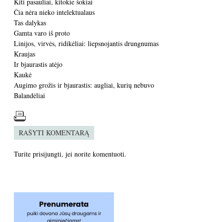
Kiti pasauliai, kitokie šokiai
Čia nėra nieko intelektualaus
Tas dalykas
Gamta varo iš proto
Linijos, virvės, ridikėliai: liepsnojantis drungnumas
Kraujas
Ir bjaurastis atėjo
Kaukė
Augimo grožis ir bjaurastis: augliai, kurių nebuvo
Balandėliai
RAŠYTI KOMENTARĄ
Turite
prisijungti
, jei norite komentuoti.