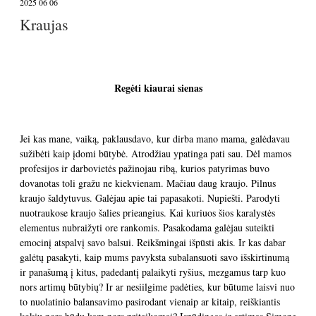
2025 06 06
Kraujas
Regėti kiaurai sienas
Jei kas mane, vaiką, paklausdavo, kur dirba mano mama, galėdavau
sužibėti kaip įdomi būtybė. Atrodžiau ypatinga pati sau. Dėl mamos
profesijos ir darbovietės pažinojau ribą, kurios patyrimas buvo
dovanotas toli gražu ne kiekvienam. Mačiau daug kraujo. Pilnus
kraujo šaldytuvus. Galėjau apie tai papasakoti. Nupiešti. Parodyti
nuotraukose kraujo šalies prieangius. Kai kuriuos šios karalystės
elementus nubraižyti ore rankomis. Pasakodama galėjau suteikti
emocinį atspalvį savo balsui. Reikšmingai išpūsti akis. Ir kas dabar
galėtų pasakyti, kaip mums pavyksta subalansuoti savo išskirtinumą
ir panašumą į kitus, padedantį palaikyti ryšius, mezgamus tarp kuo
nors artimų būtybių? Ir ar nesiilgime padėties, kur būtume laisvi nuo
to nuolatinio balansavimo pasirodant vienaip ar kitaip, reiškiantis