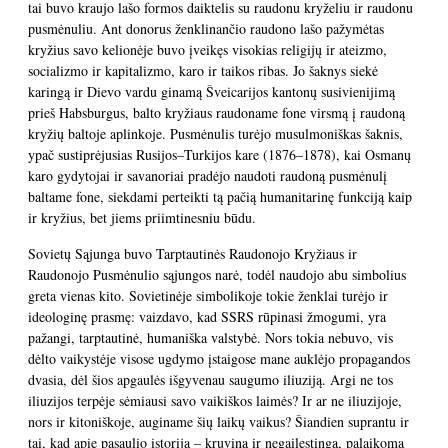
tai buvo kraujo lašo formos daiktelis su raudonu kryželiu ir raudonu
pusmėnuliu. Ant donorus ženklinančio raudono lašo pažymėtas
kryžius savo kelionėje buvo įveikęs visokias religijų ir ateizmo,
socializmo ir kapitalizmo, karo ir taikos ribas. Jo šaknys siekė
karingą ir Dievo vardu ginamą Šveicarijos kantonų susivienijimą
prieš Habsburgus, balto kryžiaus raudoname fone virsmą į raudoną
kryžių baltoje aplinkoje. Pusmėnulis turėjo musulmoniškas šaknis,
ypač sustiprėjusias Rusijos–Turkijos kare (1876–1878), kai Osmanų
karo gydytojai ir savanoriai pradėjo naudoti raudoną pusmėnulį
baltame fone, siekdami perteikti tą pačią humanitarinę funkciją kaip
ir kryžius, bet jiems priimtinesniu būdu.
Sovietų Sąjunga buvo Tarptautinės Raudonojo Kryžiaus ir
Raudonojo Pusmėnulio sąjungos narė, todėl naudojo abu simbolius
greta vienas kito. Sovietinėje simbolikoje tokie ženklai turėjo ir
ideologinę prasmę: vaizdavo, kad SSRS rūpinasi žmogumi, yra
pažangi, tarptautinė, humaniška valstybė. Nors tokia nebuvo, vis
dėlto vaikystėje visose ugdymo įstaigose mane auklėjo propagandos
dvasia, dėl šios apgaulės išgyvenau saugumo iliuziją. Argi ne tos
iliuzijos terpėje sėmiausi savo vaikiškos laimės? Ir ar ne iliuzijoje,
nors ir kitoniškoje, auginame šių laikų vaikus? Šiandien suprantu ir
tai, kad apie pasaulio istoriją – kruviną ir negailestingą, palaikomą