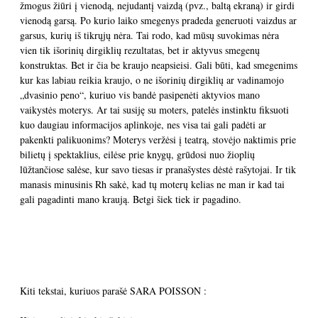
žmogus žiūri į vienodą, nejudantį vaizdą (pvz., baltą ekraną) ir girdi
vienodą garsą. Po kurio laiko smegenys pradeda generuoti vaizdus ar
garsus, kurių iš tikrųjų nėra. Tai rodo, kad mūsų suvokimas nėra
vien tik išorinių dirgiklių rezultatas, bet ir aktyvus smegenų
konstruktas. Bet ir čia be kraujo neapsieisi. Gali būti, kad smegenims
kur kas labiau reikia kraujo, o ne išorinių dirgiklių ar vadinamojo
„dvasinio peno“, kuriuo vis bandė pasipenėti aktyvios mano
vaikystės moterys. Ar tai susiję su moters, patelės instinktu fiksuoti
kuo daugiau informacijos aplinkoje, nes visa tai gali padėti ar
pakenkti palikuonims? Moterys veržėsi į teatrą, stovėjo naktimis prie
bilietų į spektaklius, eilėse prie knygų, grūdosi nuo žioplių
lūžtančiose salėse, kur savo tiesas ir pranašystes dėstė rašytojai. Ir tik
manasis minusinis Rh sakė, kad tų moterų kelias ne man ir kad tai
gali pagadinti mano kraują. Betgi šiek tiek ir pagadino.
Kiti tekstai, kuriuos parašė SARA POISSON :