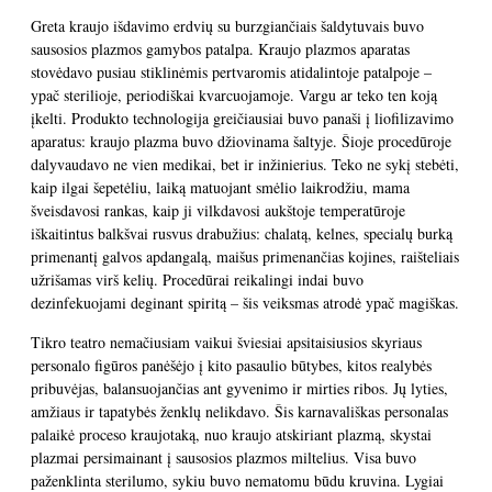
Greta kraujo išdavimo erdvių su burzgiančiais šaldytuvais buvo
sausosios plazmos gamybos patalpa. Kraujo plazmos aparatas
stovėdavo pusiau stiklinėmis pertvaromis atidalintoje patalpoje –
ypač sterilioje, periodiškai kvarcuojamoje. Vargu ar teko ten koją
įkelti. Produkto technologija greičiausiai buvo panaši į liofilizavimo
aparatus: kraujo plazma buvo džiovinama šaltyje. Šioje procedūroje
dalyvaudavo ne vien medikai, bet ir inžinierius. Teko ne sykį stebėti,
kaip ilgai šepetėliu, laiką matuojant smėlio laikrodžiu, mama
šveisdavosi rankas, kaip ji vilkdavosi aukštoje temperatūroje
iškaitintus balkšvai rusvus drabužius: chalatą, kelnes, specialų burką
primenantį galvos apdangalą, maišus primenančias kojines, raišteliais
užrišamas virš kelių. Procedūrai reikalingi indai buvo
dezinfekuojami deginant spiritą – šis veiksmas atrodė ypač magiškas.
Tikro teatro nemačiusiam vaikui šviesiai apsitaisiusios skyriaus
personalo figūros panėšėjo į kito pasaulio būtybes, kitos realybės
pribuvėjas, balansuojančias ant gyvenimo ir mirties ribos. Jų lyties,
amžiaus ir tapatybės ženklų nelikdavo. Šis karnavališkas personalas
palaikė proceso kraujotaką, nuo kraujo atskiriant plazmą, skystai
plazmai persimainant į sausosios plazmos miltelius. Visa buvo
paženklinta sterilumo, sykiu buvo nematomu būdu kruvina. Lygiai