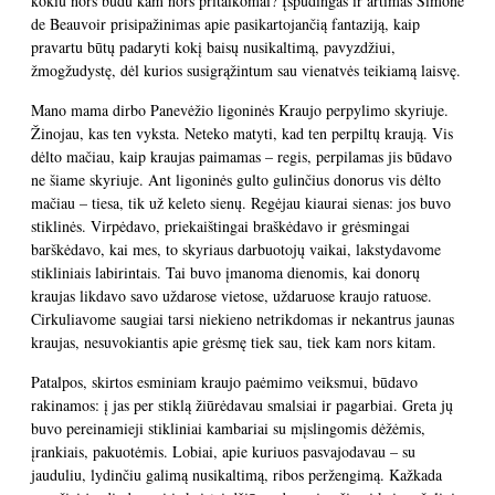
kokiu nors būdu kam nors pritaikomai? Įspūdingas ir artimas Simone
de Beauvoir prisipažinimas apie pasikartojančią fantaziją, kaip
pravartu būtų padaryti kokį baisų nusikaltimą, pavyzdžiui,
žmogžudystę, dėl kurios susigrąžintum sau vienatvės teikiamą laisvę.
Mano mama dirbo Panevėžio ligoninės Kraujo perpylimo skyriuje.
Žinojau, kas ten vyksta. Neteko matyti, kad ten perpiltų kraują. Vis
dėlto mačiau, kaip kraujas paimamas – regis, perpilamas jis būdavo
ne šiame skyriuje. Ant ligoninės gulto gulinčius donorus vis dėlto
mačiau – tiesa, tik už keleto sienų. Regėjau kiaurai sienas: jos buvo
stiklinės. Virpėdavo, priekaištingai braškėdavo ir grėsmingai
barškėdavo, kai mes, to skyriaus darbuotojų vaikai, lakstydavome
stikliniais labirintais. Tai buvo įmanoma dienomis, kai donorų
kraujas likdavo savo uždarose vietose, uždaruose kraujo ratuose.
Cirkuliavome saugiai tarsi niekieno netrikdomas ir nekantrus jaunas
kraujas, nesuvokiantis apie grėsmę tiek sau, tiek kam nors kitam.
Patalpos, skirtos esminiam kraujo paėmimo veiksmui, būdavo
rakinamos: į jas per stiklą žiūrėdavau smalsiai ir pagarbiai. Greta jų
buvo pereinamieji stikliniai kambariai su mįslingomis dėžėmis,
įrankiais, pakuotėmis. Lobiai, apie kuriuos pasvajodavau – su
jauduliu, lydinčiu galimą nusikaltimą, ribos peržengimą. Kažkada