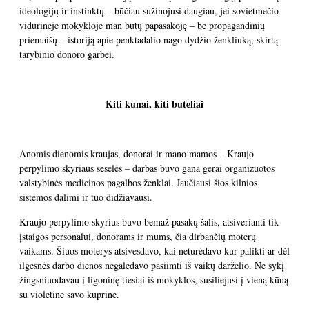
ideologijų ir instinktų – būčiau sužinojusi daugiau, jei sovietmečio
vidurinėje mokykloje man būtų papasakoję – be propagandinių
priemaišų – istoriją apie penktadalio nago dydžio ženkliuką, skirtą
tarybinio donoro garbei.
Kiti kūnai, kiti buteliai
Anomis dienomis kraujas, donorai ir mano mamos – Kraujo
perpylimo skyriaus seselės – darbas buvo gana gerai organizuotos
valstybinės medicinos pagalbos ženklai. Jaučiausi šios kilnios
sistemos dalimi ir tuo didžiavausi.
Kraujo perpylimo skyrius buvo bemaž pasakų šalis, atsiverianti tik
įstaigos personalui, donorams ir mums, čia dirbančių moterų
vaikams. Šiuos moterys atsivesdavo, kai neturėdavo kur palikti ar dėl
ilgesnės darbo dienos negalėdavo pasiimti iš vaikų darželio. Ne sykį
žingsniuodavau į ligoninę tiesiai iš mokyklos, susiliejusi į vieną kūną
su violetine savo kuprine.