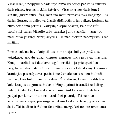
Visas Kraujo perpylimo padalinys buvo išsidėstęs per kelis aukštus:
dalis pirmo, trečias ir dalis ketvirto. Visas skyriaus dalis jungė
sunkus, girgždantis liftas, man tuo metu pirmasis toks įrenginys – iš
dalies šiurpus, iš dalies verčiantis didžiuotis prieš vaikus, kuriems tai
buvo nežinoma patirtis. Vaikystėje sapnuodavau, kaip tuo liftu
pakylu iki paties Mėnulio arba patenku į antrą aukštą – jame tuo
metu buvo įsikūręs Nervų skyrius – ir man niekaip nepavyksta iš ten
ištrūkti.
Pirmas aukštas buvo kaip tik tas, kur kraujas laikytas gražiuose
vokiškuose šaldytuvuose, jokiuose namuose tokių nebuvau mačiusi.
Kraujo buteliukus išduodavo pagal poreikį – jų prie specialaus
langelio ateidavo atsiimti medicinos seserys iš kitų skyrių. Gavusios
kraujo jos pasirašydavo specialiame žurnale kartu su ten budinčia
medike, kuri buteliukus išduodavo. Žinodavau, kuriame šaldytuve
koks kraujas saugomas, būdavo džiugu paimti ir atnešti reikalingą
indelį iki stalelio, kur sėdėdavo mama. Ant kiekvieno buteliuko
galėjai perskaityti ir donoro vardą bei pavardę. Tai nebuvo
anoniminis kraujas, priešingai – intymi kažkieno tikro, gyvo kūno
dalis. Tai jaudino ir žadino fantazijas, mezgė keistus, nesuvokiamus
ryšius.