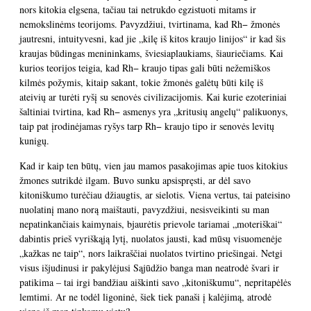
nors kitokia elgsena, tačiau tai netrukdo egzistuoti mitams ir
nemokslinėms teorijoms. Pavyzdžiui, tvirtinama, kad Rh− žmonės
jautresni, intuityvesni, kad jie „kilę iš kitos kraujo linijos“ ir kad šis
kraujas būdingas menininkams, šviesiaplaukiams, šiauriečiams. Kai
kurios teorijos teigia, kad Rh− kraujo tipas gali būti nežemiškos
kilmės požymis, kitaip sakant, tokie žmonės galėtų būti kilę iš
ateivių ar turėti ryšį su senovės civilizacijomis. Kai kurie ezoteriniai
šaltiniai tvirtina, kad Rh− asmenys yra „kritusių angelų“ palikuonys,
taip pat įrodinėjamas ryšys tarp Rh− kraujo tipo ir senovės levitų
kunigų.
Kad ir kaip ten būtų, vien jau mamos pasakojimas apie tuos kitokius
žmones sutrikdė ilgam. Buvo sunku apsispręsti, ar dėl savo
kitoniškumo turėčiau džiaugtis, ar sielotis. Viena vertus, tai pateisino
nuolatinį mano norą maištauti, pavyzdžiui, nesisveikinti su man
nepatinkančiais kaimynais, bjaurėtis prievole tariamai „moteriškai“
dabintis prieš vyriškąją lytį, nuolatos jausti, kad mūsų visuomenėje
„kažkas ne taip“, nors laikraščiai nuolatos tvirtino priešingai. Netgi
visus išjudinusi ir pakylėjusi Sąjūdžio banga man neatrodė švari ir
patikima – tai irgi bandžiau aiškinti savo „kitoniškumu“, nepritapėlės
lemtimi. Ar ne todėl ligoninė, šiek tiek panaši į kalėjimą, atrodė