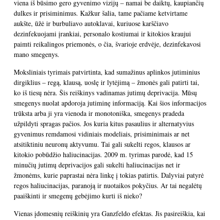
viena iš būsimo gero gyvenimo vizijų – namai be daiktų, kaupiančių
dulkes ir prisiminimus. Kažkur šalia, tame pačiame ketvirtame
aukšte, ūžė ir burbuliavo autoklavai, kuriuose karščiavo
dezinfekuojami įrankiai, personalo kostiumai ir kitokios kraujui
paimti reikalingos priemonės, o čia, švarioje erdvėje, dezinfekavosi
mano smegenys.
Moksliniais tyrimais patvirtinta, kad sumažinus aplinkos jutiminius
dirgiklius – regą, klausą, uoslę ir lytėjimą – žmonės gali patirti tai,
ko iš tiesų nėra. Šis reiškinys vadinamas jutimų deprivacija. Mūsų
smegenys nuolat apdoroja jutiminę informaciją. Kai šios informacijos
trūksta arba ji yra vienoda ir monotoniška, smegenys pradeda
užpildyti spragas pačios. Jos kuria kitus pasaulius ir alternatyvius
gyvenimus remdamosi vidiniais modeliais, prisiminimais ar net
atsitiktiniu neuronų aktyvumu. Tai gali sukelti regos, klausos ar
kitokio pobūdžio haliucinacijas. 2009 m. tyrimas parodė, kad 15
minučių jutimų deprivacijos gali sukelti haliucinacijas net ir
žmonėms, kurie paprastai nėra linkę į tokias patirtis. Dalyviai patyrė
regos haliucinacijas, paranoją ir nuotaikos pokyčius. Ar tai negalėtų
paaiškinti ir smegenų gebėjimo kurti iš nieko?
Vienas įdomesnių reiškinių yra Ganzfeldo efektas. Jis pasireiškia, kai