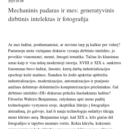
2025 05 09
Mechaninis padaras ir mes: generatyvinis
dirbtinis intelektas ir fotografija
Ar mes luditai, posthumanistai, ar stovime tarp jų kažkur per vidurį?
Pastaruoju metu viešajame diskurse vyrauja dirbtinio intelekto, jo
poveikio visuomenei, menui, žmogui tematika. Tačiau šis klausimas
senas kaip ir visa mūsų modernioji istorija. XVIII ir XIX a. sankirtos
fenomenas buvo luditai, žmonės, kurių darbą industrializacijos
epochoje keitė mašinos. Šiandien šis žodis apskritai apibrėžia
industrializacijos, modernizacijos, automatizacijos ir praėjusio
amžiaus dešimtojo dešimtmečio kompiuterizacijos priešininkus. Gal
dirbtinio intelekto (DI) diskursas prikelia šiuolaikinius luditus?
Filosofas Walteris Benjaminas, rašydamas apie meno padėtį
technologinio vystymosi eroje, skeptiškai žiūrėjo į fotografijos
atsiradimą, jis galvojo, kad ši nauja technologija sudarkys tikrąją
meno kūrinio aurą. Benjaminas teigė, kad XIX a. kilo ginčas dėl
fotografijos ir tapybos meninės vertės. Kokia kūryba, kokiomis