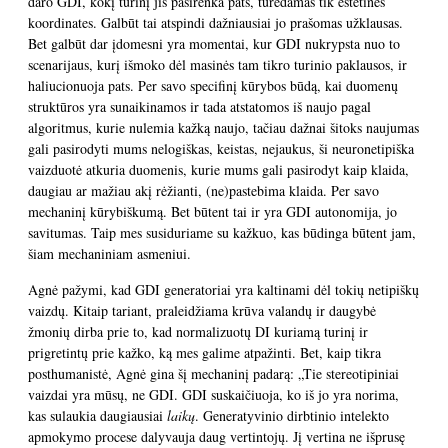
daro GDI, kokį turinį jis pasirenka pats, turėdamas tik estetines
koordinates. Galbūt tai atspindi dažniausiai jo prašomas užklausas.
Bet galbūt dar įdomesni yra momentai, kur GDI nukrypsta nuo to
scenarijaus, kurį išmoko dėl masinės tam tikro turinio paklausos, ir
haliucionuoja pats. Per savo specifinį kūrybos būdą, kai duomenų
struktūros yra sunaikinamos ir tada atstatomos iš naujo pagal
algoritmus, kurie nulemia kažką naujo, tačiau dažnai šitoks naujumas
gali pasirodyti mums nelogiškas, keistas, nejaukus, ši neuronetipiška
vaizduotė atkuria duomenis, kurie mums gali pasirodyt kaip klaida,
daugiau ar mažiau akį rėžianti, (ne)pastebima klaida. Per savo
mechaninį kūrybiškumą. Bet būtent tai ir yra GDI autonomija, jo
savitumas. Taip mes susiduriame su kažkuo, kas būdinga būtent jam,
šiam mechaniniam asmeniui.
Agnė pažymi, kad GDI generatoriai yra kaltinami dėl tokių netipiškų
vaizdų. Kitaip tariant, praleidžiama krūva valandų ir daugybė
žmonių dirba prie to, kad normalizuotų DI kuriamą turinį ir
prigretintų prie kažko, ką mes galime atpažinti. Bet, kaip tikra
posthumanistė, Agnė gina šį mechaninį padarą: „Tie stereotipiniai
vaizdai yra mūsų, ne GDI. GDI suskaičiuoja, ko iš jo yra norima,
kas sulaukia daugiausiai
laikų
. Generatyvinio dirbtinio intelekto
apmokymo procese dalyvauja daug vertintojų. Jį vertina ne išprusę