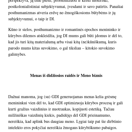
perspektyva, ją ėmė plėsti, problemizuoti ir keisti moteriški,
postkolonialistiniai subjektyvumai, įvesdami ir savo patirtis. Panašiai
posthumanizmas atveria erdvę ne-žmogiškosioms būtybėms ir jų
subjektyvumui, o taip ir DI.
Kūno ir sielos, posthumanizmo ir romantinės epochos menininko ir
kūrybos dilemos atskleidžia, jog DI mums gali būti įdomus ir dėl to,
kad jis turi kitą materialumą arba visai kitą (ne)kūniškumą, kuris
parodo mums kitas suvokimo, o gal tiksliau – kitokio suvokimo
galimybes.
Menas iš didžiosios raidės ir Meno biznis
Dažnai manoma, jog (su) GDI generuojamas menas kelia grėsmę
menininkui vien dėl to, kad GDI optimizuoja kūrybos procesą ir gali
kurti gražius vaizdinius ir nuotraukas, kopijuoti estetiką. Tačiau
milžiniškas vaizdinių kiekis, padidėjęs dėl GDI prieinamumo,
nereiškia, kad aplink bus daugiau meno. Lygiai taip pat šie dirbtinio
intelekto eros pokyčiai nereiškia žmogaus kūrybiškumo pabaigos.