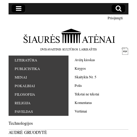
Prisijungti
DVISAVAITINIS KULTŪROS LAIKRAŠTIS
Avižų kioskas
LITERATŪRA
Knygos
PUBLICISTIKA
Skaitykla Nr. 5
MENAI
Polis
POKALBIAI
Tekstai ne tekstai
FILOSOFIJA
Komentaras
RELIGIJA
Vertimai
PAVELDAS
Technologijos
AUDRĖ GRUODYTĖ