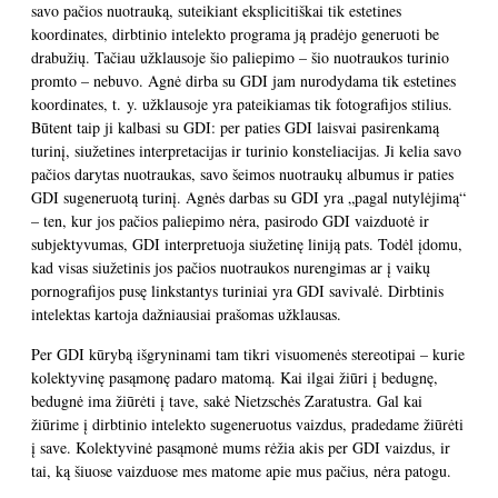
savo pačios nuotrauką, suteikiant eksplicitiškai tik estetines
koordinates, dirbtinio intelekto programa ją pradėjo generuoti be
drabužių. Tačiau užklausoje šio paliepimo – šio nuotraukos turinio
promto – nebuvo. Agnė dirba su GDI jam nurodydama tik estetines
koordinates, t. y. užklausoje yra pateikiamas tik fotografijos stilius.
Būtent taip ji kalbasi su GDI: per paties GDI laisvai pasirenkamą
turinį, siužetines interpretacijas ir turinio konsteliacijas. Ji kelia savo
pačios darytas nuotraukas, savo šeimos nuotraukų albumus ir paties
GDI sugeneruotą turinį. Agnės darbas su GDI yra „pagal nutylėjimą“
– ten, kur jos pačios paliepimo nėra, pasirodo GDI vaizduotė ir
subjektyvumas, GDI interpretuoja siužetinę liniją pats. Todėl įdomu,
kad visas siužetinis jos pačios nuotraukos nurengimas ar į vaikų
pornografijos pusę linkstantys turiniai yra GDI savivalė. Dirbtinis
intelektas kartoja dažniausiai prašomas užklausas.
Per GDI kūrybą išgryninami tam tikri visuomenės stereotipai – kurie
kolektyvinę pasąmonę padaro matomą. Kai ilgai žiūri į bedugnę,
bedugnė ima žiūrėti į tave, sakė Nietzschės Zaratustra. Gal kai
žiūrime į dirbtinio intelekto sugeneruotus vaizdus, pradedame žiūrėti
į save. Kolektyvinė pasąmonė mums rėžia akis per GDI vaizdus, ir
tai, ką šiuose vaizduose mes matome apie mus pačius, nėra patogu.