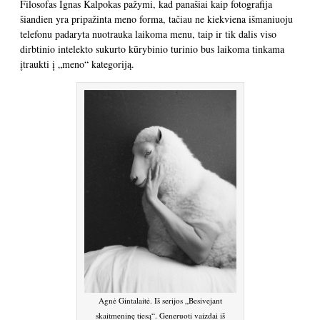
Filosofas Ignas Kalpokas pažymi, kad panašiai kaip fotografija
šiandien yra pripažinta meno forma, tačiau ne kiekviena išmaniuoju
telefonu padaryta nuotrauka laikoma menu, taip ir tik dalis viso
dirbtinio intelekto sukurto kūrybinio turinio bus laikoma tinkama
įtraukti į „meno“ kategoriją.
Agnė Gintalaitė. Iš serijos „Besivejant
skaitmeninę tiesą“. Generuoti vaizdai iš