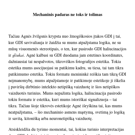
Mechaninis padaras ne toks ir tolimas
Tačiau Agnės žvilgsnis krypsta nuo žmogiškosios įtakos GDI į tai,
kur GDI savivaliauja ir žaidžia su mums atpažįstama logika, ne su
mūsų visuomenės stereotipais, o ten, kur pasirodo GDI haliucinacijos
ir
gliukai
. Agnė kalbasi su GDI duodama jam estetines koordinates,
dažniausiai tai nespalvotos, tikroviškos fotografijos estetika. Tokia
estetika mums asocijuojasi su patikimu kadru, su tiesa, tai tam tikra
patikimumo estetika. Tokiu formatu menininkė reiškia tam tikrą GDI
neįmanomybę, mums atpažįstamoje ir patikimoje estetikoje ji iškelia
į paviršių dirbtinio intelekto netipišką vaizduotę ir šios netipiškos
vaizduotės turinius. Mums nepažinta logika, haliucinacija pasirodo
tokiu formatu ir estetika, kuri mums istoriškai signalizuoja – tai
tikra. Tačiau šioje tikrovės estetikoje Agnė išryškina tai, kas mums
neatpažįstama, – šio mechaninio asmens mąstymą, svetimą jo logiką
ir savitą, kitonišką arba neuronetipišką vaizduotę.
Atsiskleidžia du tyrimo momentai, tai, kokias turinio interpretacijas