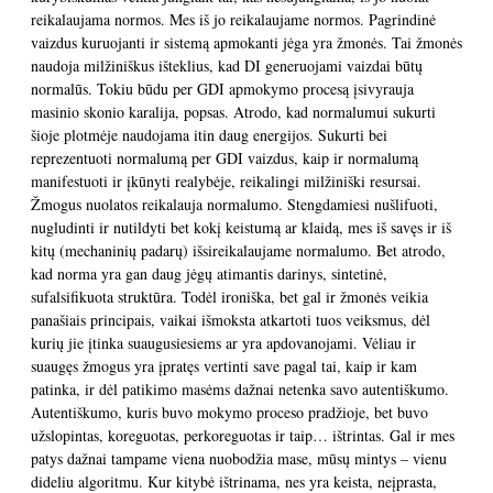
reikalaujama normos. Mes iš jo reikalaujame normos. Pagrindinė
vaizdus kuruojanti ir sistemą apmokanti jėga yra žmonės. Tai žmonės
naudoja milžiniškus išteklius, kad DI generuojami vaizdai būtų
normalūs. Tokiu būdu per GDI apmokymo procesą įsivyrauja
masinio skonio karalija, popsas. Atrodo, kad normalumui sukurti
šioje plotmėje naudojama itin daug energijos. Sukurti bei
reprezentuoti normalumą per GDI vaizdus, kaip ir normalumą
manifestuoti ir įkūnyti realybėje, reikalingi milžiniški resursai.
Žmogus nuolatos reikalauja normalumo. Stengdamiesi nušlifuoti,
nugludinti ir nutildyti bet kokį keistumą ar klaidą, mes iš savęs ir iš
kitų (mechaninių padarų) išsireikalaujame normalumo. Bet atrodo,
kad norma yra gan daug jėgų atimantis darinys, sintetinė,
sufalsifikuota struktūra. Todėl ironiška, bet gal ir žmonės veikia
panašiais principais, vaikai išmoksta atkartoti tuos veiksmus, dėl
kurių jie įtinka suaugusiesiems ar yra apdovanojami. Vėliau ir
suaugęs žmogus yra įpratęs vertinti save pagal tai, kaip ir kam
patinka, ir dėl patikimo masėms dažnai netenka savo autentiškumo.
Autentiškumo, kuris buvo mokymo proceso pradžioje, bet buvo
užslopintas, koreguotas, perkoreguotas ir taip… ištrintas. Gal ir mes
patys dažnai tampame viena nuobodžia mase, mūsų mintys – vienu
dideliu algoritmu. Kur kitybė ištrinama, nes yra keista, neįprasta,