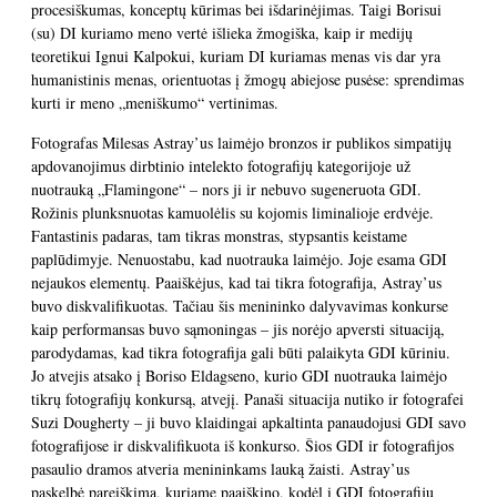
procesiškumas, konceptų kūrimas bei išdarinėjimas. Taigi Borisui
(su) DI kuriamo meno vertė išlieka žmogiška, kaip ir medijų
teoretikui Ignui Kalpokui, kuriam DI kuriamas menas vis dar yra
humanistinis menas, orientuotas į žmogų abiejose pusėse: sprendimas
kurti ir meno „meniškumo“ vertinimas.
Fotografas Milesas Astray’us laimėjo bronzos ir publikos simpatijų
apdovanojimus dirbtinio intelekto fotografijų kategorijoje už
nuotrauką „Flamingone“ – nors ji ir nebuvo sugeneruota GDI.
Rožinis plunksnuotas kamuolėlis su kojomis liminalioje erdvėje.
Fantastinis padaras, tam tikras monstras, stypsantis keistame
paplūdimyje. Nenuostabu, kad nuotrauka laimėjo. Joje esama GDI
nejaukos elementų. Paaiškėjus, kad tai tikra fotografija, Astray’us
buvo diskvalifikuotas. Tačiau šis menininko dalyvavimas konkurse
kaip performansas buvo sąmoningas – jis norėjo apversti situaciją,
parodydamas, kad tikra fotografija gali būti palaikyta GDI kūriniu.
Jo atvejis atsako į Boriso Eldagseno, kurio GDI nuotrauka laimėjo
tikrų fotografijų konkursą, atvejį. Panaši situacija nutiko ir fotografei
Suzi Dougherty – ji buvo klaidingai apkaltinta panaudojusi GDI savo
fotografijose ir diskvalifikuota iš konkurso. Šios GDI ir fotografijos
pasaulio dramos atveria menininkams lauką žaisti. Astray’us
paskelbė pareiškimą, kuriame paaiškino, kodėl į GDI fotografijų