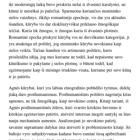
iki moderniųjų laikų buvo priskirta sielai ir dvasinei karalystei, ne
kūnui ir mėsiškai jo patirčiai. Sparnuotas kuriančios menininko
sielos vaizdinys, iškilęs romantinėje epochoje, vis dar yra aktualus
šiandien, kūryba vis dar ekskliuzyviškai priklauso žmogiškajai
sričiai. Kuria tik žmogus, ir žmogus kuria iš dvasinės plotmės.
Romantinė epocha priskyrė kūrybą vos ne dieviškumo kategorijai, ji
yra atsakinga už požiūrį, jog menininko kūryba suvokiama kaip
sielos veikla. Tačiau šiandien vis artimesnis požiūris, kuris
prisileidžia idėją, jog mes kuriame ne todėl, kad nepaisome savo
kūniškumo ir pakylame į sielos plotmę, o būtent todėl, kad
egzistuojame kaip ši mėsingo triukšmo visata, kuriame per savo kūną
ir jo patirtis.
Agnės kūrybai, kuri yra labiau etnografinio pobūdžio tyrimas, didelę
įtaką daro posthumanizmas. Posthumanistinis požiūris nagrinėja kitas
sąmones, ne tik žmogiškąją, kaip suvokimo centrą. Kitaip tariant, iš
Agnės posthumanistinės žiūros, kuri svarsto kitokius buvimus ir
kitokias egzistavimo patirtis, atsivėrė interesas megzti santykį su šiuo
nauju mechaniniu asmeniu. Analizuojant jo suvokimo patirtį,
savaime suprantami dalykai ima atsiverti ir problemizuotis kitaip. Jei
baltojo vyro subjektyvumas kadaise buvo esminė tiesą apibrėžianti