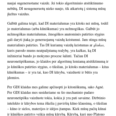
naujai sugeneruotame vaizde. Jei tokio algoritminio atsitiktinumo
nebūtų, DI nesugeneruotų nieko naujo, tik atkartotų į sistemą mūsų
įkeltus vaizdus.
Galbūt galima teigti, kad DI materialumas yra kitoks nei mūsų, todėl
jo materialumas (arba kūniškumas) yra nežmogiškas. Galbūt jo
nežmogiškas materialumas, žmogiškos anatominės patirties stygius
gali daryti įtaką jo generuojamų vaizdų keistumui. Jam stinga mūsų
materialinės patirties. Tas DI kuriamų vaizdų keistumas ar
gliukas
,
kuris parodo mums neatpažįstamą realybę, yra kažkas, ką DI
inžinieriai bando jo mokymo procese šalinti. Tačiau DI
neuronetipiškumas, jo klaidos per algoritmų lemiamą atsitiktinumą ir
jo kūniškos patirties stygius, o tiksliau, jo kitoks materialumas – kitas
kūniškumas – ir yra tai, kuo DI kūryba, vaizduotė ir būtis yra
įdomios.
Per GDI klaidas mes galime apčiuopti jo kitoniškumą, sako Agnė.
Per GDI klaidas mes susiduriame su šio mechaninio padaro
neuronetipiška vaizduote tokia, kokia ji yra pati savaime. Dirbtinio
intelekto ir kūrybos tema iškelia į paviršių kūno klausimą, o tiksliau
– kūno ir sielos, materijos ir idėjos įtampas. Kiek mūsų pačių kūnai
ir kūniškos patirtys veikia mūsų kūrybą. Kūrybą, kuri nuo Platono