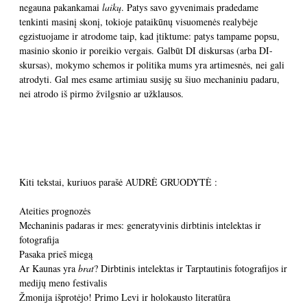
negauna pakankamai
laikų
. Patys savo gyvenimais pradedame
tenkinti masinį skonį, tokioje pataikūnų visuomenės realybėje
egzistuojame ir atrodome taip, kad įtiktume: patys tampame popsu,
masinio skonio ir poreikio vergais. Galbūt DI diskursas (arba DI-
skursas), mokymo schemos ir politika mums yra artimesnės, nei gali
atrodyti. Gal mes esame artimiau susiję su šiuo mechaniniu padaru,
nei atrodo iš pirmo žvilgsnio ar užklausos.
Kiti tekstai, kuriuos parašė AUDRĖ GRUODYTĖ :
Ateities prognozės
Mechaninis padaras ir mes: generatyvinis dirbtinis intelektas ir
fotografija
Pasaka prieš miegą
Ar Kaunas yra
brat
? Dirbtinis intelektas ir Tarptautinis fotografijos ir
medijų meno festivalis
Žmonija išprotėjo! Primo Levi ir holokausto literatūra