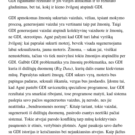
GDI išgaunamo rezultato ir jos vizijos atitikimas ir to rezultato
gludinimas, bet tai, kokį ir kieno žvilgsnį atspindi GDI.
GDI apmokomas žmonių sukurtais vaizdais, vėliau, tęsiant mokymo
procesą, generuojami vaizdai yra vertinami taip pat žmonių. Taigi
GDI generuojami vaizdai atspindi kolektyvinę vaizduote ir žmonių,
ne GDI, stereotipus. Agnė pažymi kad GDI turi labai vyrišką
žvilgsnį: kai paprašai sukurti moterį, beveik visada sugeneruojama
labai seksualizuota, jauna moteris. Žinoma, – sakau jai, visiškai
nenustebinta, tačiau vis tiek nusivylusi tokiu žmonijos atspindžiu per
GDI. Galbūt GDI problematika yra žmonių problematika, nes GDI
kuria iš didžiųjų duomenų (
Big Data
), kurių dalis esame kiekvienas
mūsų. Paprašytas sukurti žmogų, GDI sukurs vyrą, moteris bus
papingas padaras, seksuali iškamša, vergas bus juodaodis. Įdomu tai,
kad Agnė pastebi GDI savicenzūrą specialiose programose, kur GDI
rezultatai yra smarkiai ribojami, tose programose matyti, kad sistema
paslepia savo pačios sugeneruotus vaizdus, jų nerodo, nes jie
neatitinka ,,bendruomenės normų“. Kitaip tariant, tokie vaizdai,
sugeneruoti iš didžiųjų duomenų, pasirodo esantys neetiški pačiai
sistemai. Tokie atvejai parodo konfliktą tarp mūsų kolektyvinės
pasąmonės ir etinės, vertybinės plotmės. Agnė pasakoja savo darbo
su GDI istorijas ir keisčiausius bei nejaukiausius atvejus. Kaip įkėlus