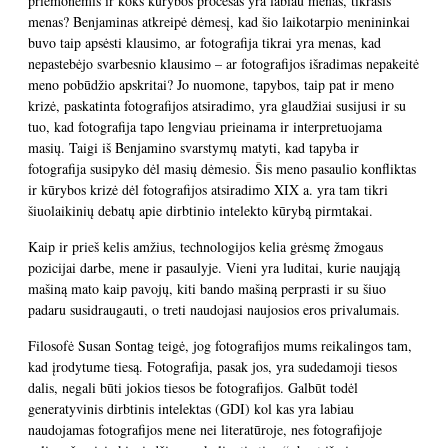
priemonėmis ir koks kūrybos procesas yra labiau menas, tikrasis
menas? Benjaminas atkreipė dėmesį, kad šio laikotarpio menininkai
buvo taip apsėsti klausimo, ar fotografija tikrai yra menas, kad
nepastebėjo svarbesnio klausimo – ar fotografijos išradimas nepakeitė
meno pobūdžio apskritai? Jo nuomone, tapybos, taip pat ir meno
krizė, paskatinta fotografijos atsiradimo, yra glaudžiai susijusi ir su
tuo, kad fotografija tapo lengviau prieinama ir interpretuojama
masių. Taigi iš Benjamino svarstymų matyti, kad tapyba ir
fotografija susipyko dėl masių dėmesio. Šis meno pasaulio konfliktas
ir kūrybos krizė dėl fotografijos atsiradimo XIX a. yra tam tikri
šiuolaikinių debatų apie dirbtinio intelekto kūrybą pirmtakai.
Kaip ir prieš kelis amžius, technologijos kelia grėsmę žmogaus
pozicijai darbe, mene ir pasaulyje. Vieni yra luditai, kurie naująją
mašiną mato kaip pavojų, kiti bando mašiną perprasti ir su šiuo
padaru susidraugauti, o treti naudojasi naujosios eros privalumais.
Filosofė Susan Sontag teigė, jog fotografijos mums reikalingos tam,
kad įrodytume tiesą. Fotografija, pasak jos, yra sudedamoji tiesos
dalis, negali būti jokios tiesos be fotografijos. Galbūt todėl
generatyvinis dirbtinis intelektas (GDI) kol kas yra labiau
naudojamas fotografijos mene nei literatūroje, nes fotografijoje