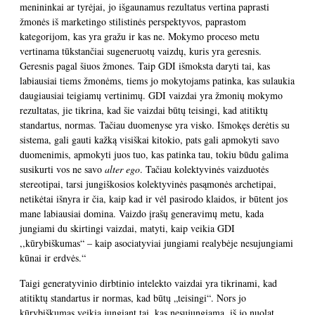
menininkai ar tyrėjai, jo išgaunamus rezultatus vertina paprasti
žmonės iš marketingo stilistinės perspektyvos, paprastom
kategorijom, kas yra gražu ir kas ne. Mokymo proceso metu
vertinama tūkstančiai sugeneruotų vaizdų, kuris yra geresnis.
Geresnis pagal šiuos žmones. Taip GDI išmoksta daryti tai, kas
labiausiai tiems žmonėms, tiems jo mokytojams patinka, kas sulaukia
daugiausiai teigiamų vertinimų. GDI vaizdai yra žmonių mokymo
rezultatas, jie tikrina, kad šie vaizdai būtų teisingi, kad atitiktų
standartus, normas. Tačiau duomenyse yra visko. Išmokęs derėtis su
sistema, gali gauti kažką visiškai kitokio, pats gali apmokyti savo
duomenimis, apmokyti juos tuo, kas patinka tau, tokiu būdu galima
susikurti vos ne savo
alter ego
. Tačiau kolektyvinės vaizduotės
stereotipai, tarsi jungiškosios kolektyvinės pasąmonės archetipai,
netikėtai išnyra ir čia, kaip kad ir vėl pasirodo klaidos, ir būtent jos
mane labiausiai domina. Vaizdo įrašų generavimų metu, kada
jungiami du skirtingi vaizdai, matyti, kaip veikia GDI
,,kūrybiškumas“ – kaip asociatyviai jungiami realybėje nesujungiami
kūnai ir erdvės.“
Taigi generatyvinio dirbtinio intelekto vaizdai yra tikrinami, kad
atitiktų standartus ir normas, kad būtų „teisingi“. Nors jo
kūrybiškumas veikia jungiant tai, kas nesujungiama, iš jo nuolat