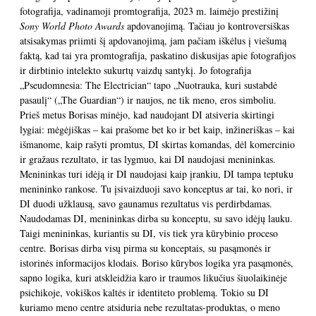
fotografija, vadinamoji promtografija, 2023 m. laimėjo prestižinį
Sony World Photo Awards
apdovanojimą. Tačiau jo kontroversiškas
atsisakymas priimti šį apdovanojimą, jam pačiam iškėlus į viešumą
faktą, kad tai yra promtografija, paskatino diskusijas apie fotografijos
ir dirbtinio intelekto sukurtų vaizdų santykį. Jo fotografija
„Pseudomnesia: The Electrician“ tapo „Nuotrauka, kuri sustabdė
pasaulį“ („The Guardian“) ir naujos, ne tik meno, eros simboliu.
Prieš metus Borisas minėjo, kad naudojant DI atsiveria skirtingi
lygiai: mėgėjiškas – kai prašome bet ko ir bet kaip, inžineriškas – kai
išmanome, kaip rašyti promtus, DI skirtas komandas, dėl komercinio
ir gražaus rezultato, ir tas lygmuo, kai DI naudojasi menininkas.
Menininkas turi idėją ir DI naudojasi kaip įrankiu, DI tampa teptuku
menininko rankose. Tu įsivaizduoji savo konceptus ar tai, ko nori, ir
DI duodi užklausą, savo gaunamus rezultatus vis perdirbdamas.
Naudodamas DI, menininkas dirba su konceptu, su savo idėjų lauku.
Taigi menininkas, kuriantis su DI, vis tiek yra kūrybinio proceso
centre. Borisas dirba visų pirma su konceptais, su pasąmonės ir
istorinės informacijos klodais. Boriso kūrybos logika yra pasąmonės,
sapno logika, kuri atskleidžia karo ir traumos likučius šiuolaikinėje
psichikoje, vokiškos kaltės ir identiteto problemą. Tokio su DI
kuriamo meno centre atsiduria nebe rezultatas-produktas, o meno