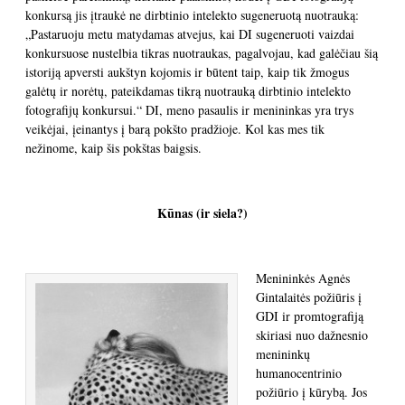
konkursą jis įtraukė ne dirbtinio intelekto sugeneruotą nuotrauką:
„Pastaruoju metu matydamas atvejus, kai DI sugeneruoti vaizdai
konkursuose nustelbia tikras nuotraukas, pagalvojau, kad galėčiau šią
istoriją apversti aukštyn kojomis ir būtent taip, kaip tik žmogus
galėtų ir norėtų, pateikdamas tikrą nuotrauką dirbtinio intelekto
fotografijų konkursui.“ DI, meno pasaulis ir menininkas yra trys
veikėjai, įeinantys į barą pokšto pradžioje. Kol kas mes tik
nežinome, kaip šis pokštas baigsis.
Kūnas (ir siela?)
Menininkės Agnės
Gintalaitės požiūris į
GDI ir promtografiją
skiriasi nuo dažnesnio
menininkų
humanocentrinio
požiūrio į kūrybą. Jos