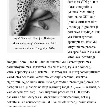
darbas su GDI yra tam
tikras etnografinis
tyrimas. Menininkę
domina ne GDI kaip
įrankis kurti tam tikrą
jos viziją, o greičiau ji
nori savo kūryboje, kuri
yra labiau tyrimas,
Agnė Gintalaitė. Iš serijos „Besivejant
apčiuopti tai, kas GDI
skaitmeninę tiesą“. Generuoti vaizdai iš
kūrybiniame procese
asmeninio albumo fotografijų. 2024
yra specifiška ir visiškai
kitoniška, nebūdinga
žmogui. Įdomu, kad tai, kuo kaltiname GDI (stereotipiškumas,
pasikartojamumas, seksizmas, rasizmas etc.), kyla iš duomenų,
kuriais apmokyta GDI sistema, – iš žmogaus, iš mūsų sociokultūrinės
vaizduotės bei masių vertinimo kriterijais paremtų atrankos
algoritmų. Agnė šiuos kūrinius vengia vadinti promtografijomis, nes
darbą su GDI ji patiria ne kaip raginimų (angl.
to promt
– raginti), o
kaip derybų rezultatą. Toks kūrybinis procesas su GDI atrodo
panašus ne tik į derybas su algoritmais ir duomenimis, bet ir į
pokalbį su šia neuronetipiška GDI vaizduote ir per jį pasimatančia
kolektyvine pasąmone.