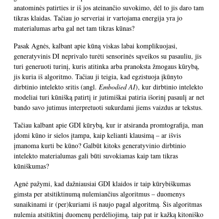
anatominės patirties ir iš jos ateinančio suvokimo, dėl to jis daro tam
tikras klaidas. Tačiau jo serveriai ir vartojama energija yra jo
materialumas arba gal net tam tikras kūnas?
Pasak Agnės, kalbant apie kūną viskas labai komplikuojasi,
generatyvinis DI neprivalo turėti sensorinės sąveikos su pasauliu, jis
turi generuoti turinį, kuris atitinka arba pranoksta žmogaus kūrybą,
jis kuria iš algoritmo. Tačiau ji teigia, kad egzistuoja įkūnyto
dirbtinio intelekto sritis (angl.
Embodied AI
), kur dirbtinio intelekto
modeliai turi kūnišką patirtį ir jutimiškai patiria išorinį pasaulį ar net
bando savo jutimus interpretuoti sukurdami jiems vaizdus ar tekstus.
Tačiau kalbant apie GDI kūrybą, kur ir atsiranda promtografija, man
įdomi kūno ir sielos įtampa, kaip kelianti klausimą – ar išvis
įmanoma kurti be kūno? Galbūt kitoks generatyvinio dirbtinio
intelekto materialumas gali būti suvokiamas kaip tam tikras
kūniškumas?
Agnė pažymi, kad dažniausiai GDI klaidos ir taip kūrybiškumas
gimsta per atsitiktinumą nulemiančius algoritmus – duomenys
sunaikinami ir (per)kuriami iš naujo pagal algoritmą. Šis algoritmas
nulemia atsitiktinį duomenų perdėliojimą, taip pat ir kažką kitoniško