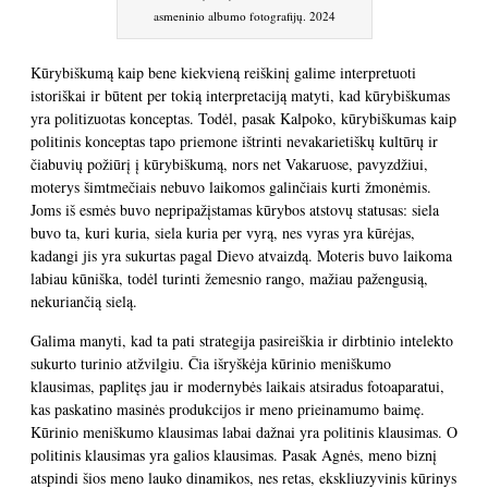
asmeninio albumo fotografijų. 2024
Kūrybiškumą kaip bene kiekvieną reiškinį galime interpretuoti
istoriškai ir būtent per tokią interpretaciją matyti, kad kūrybiškumas
yra politizuotas konceptas. Todėl, pasak Kalpoko, kūrybiškumas kaip
politinis konceptas tapo priemone ištrinti nevakarietiškų kultūrų ir
čiabuvių požiūrį į kūrybiškumą, nors net Vakaruose, pavyzdžiui,
moterys šimtmečiais nebuvo laikomos galinčiais kurti žmonėmis.
Joms iš esmės buvo nepripažįstamas kūrybos atstovų statusas: siela
buvo ta, kuri kuria, siela kuria per vyrą, nes vyras yra kūrėjas,
kadangi jis yra sukurtas pagal Dievo atvaizdą. Moteris buvo laikoma
labiau kūniška, todėl turinti žemesnio rango, mažiau pažengusią,
nekuriančią sielą.
Galima manyti, kad ta pati strategija pasireiškia ir dirbtinio intelekto
sukurto turinio atžvilgiu. Čia išryškėja kūrinio meniškumo
klausimas, paplitęs jau ir modernybės laikais atsiradus fotoaparatui,
kas paskatino masinės produkcijos ir meno prieinamumo baimę.
Kūrinio meniškumo klausimas labai dažnai yra politinis klausimas. O
politinis klausimas yra galios klausimas. Pasak Agnės, meno biznį
atspindi šios meno lauko dinamikos, nes retas, ekskliuzyvinis kūrinys