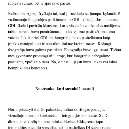
subjektyvumus, bet ir apie save pačius.
Kalbant su Agne, išryškėjo tai, kad ji susiduria su įtampa, kylančia iš
vadinamojo fotografijos patikimumo ir GDI „klaidų“. Jos nuomone,
GDI iškėlė į paviršių klausimą, kuris visada buvo aktualus medijoms,
tačiau neretai buvo pamirštamas, – kiek galime pasitikėti matomu
vaizdu. Juk ir prieš GDI erą fotografija buvo pasitelkiama kaip
įrankis manipuliuoti ir tam tikra linkme kreipti mases. Kadangi
fotografija buvo galima pasitikėti. Fotografija buvo lygi tiesai. Tačiau
mes gyvename promtografijų eroje, kur fotografija nebegalime
pasitikėti, ypač kaip tiesa. Na, o tiesa… ji jau kuris laikas yra labai
komplikuotas konceptas.
Nuotrauka, kuri sustabdė pasaulį
Noriu pristatyti dvi DI palankias, tačiau skirtingas pozicijas
vizualiojo meno, o konkrečiau – fotografijos kontekste. Su DI
dirbantis vokiečių fotomenininkas Borisas Eldagsenas tapo
fotografijos pasaulio sensacija, kai jo pasitelkus DI sugeneruota