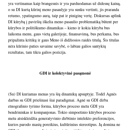
yra vertinamas kaip brangesnis ir yra parduodamas už didesnę kainą,
o su DI kurtą kūrinį meno pasaulyje yra sunku vertinti, jis praranda
retumo, ypatingumo aurą, taip pat ir piniginę vertę. Diskursas aplink
DI kūrybą į paviršių iškelia meno pasaulio problematiką būtent per
kūrybos ir politiškumo dinamikas – kieno ir kokia kūryba bus
laikoma menu, gaus vietą galerijoje, finansavimą, bus perkama, bus
pripažinta kritikų ir gaus Meno iš didžiosios raidės titulą. Šis titulas
nėra kūrinio paties savaime savybė, o labiau galios santykių
rezultatas, tam tikra galios pozicija.
GDI ir kolektyvinė pasąmonė
(Su) DI kuriamas menas yra šių dinamikų apsuptyje. Todėl Agnės
darbas su GDI priešinasi šiai paradigmai. Agnė su GDI dirba
etnografinio tyrimo forma, kūrybos proceso metu GDI yra
bendrininkas ir kompanjonas. Tokio simpoetinio kūrybos proceso
metu atsiskleidžia generatyvinio dirbtinio intelekto preferencijos,
kurios parodo masių poreikius, kultūrinius stereotipus. Ją domina ne