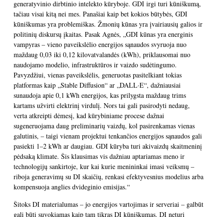
generatyvinio dirbtinio intelekto kūryboje. GDI irgi turi kūniškumą,
tačiau visai kitą nei mes. Panašiai kaip bet kokios būtybės, GDI
kūniškumas yra problemiškas. Žmonių kūnas yra įvairiausių galios ir
politinių diskursų įkaitas. Pasak Agnės, „GDI kūnas yra energinis
vampyras – vieno paveikslėlio energijos sąnaudos svyruoja nuo
maždaug 0,03 iki 0,12 kilovatvalandės (kWh), priklausomai nuo
naudojamo modelio, infrastruktūros ir vaizdo sudėtingumo.
Pavyzdžiui, vienas paveikslėlis, generuotas pasitelkiant tokias
platformas kaip „Stable Diffusion“ ar „DALL·E“, dažniausiai
sunaudoja apie 0,1 kWh energijos, kas prilygsta maždaug trims
kartams užvirti elektrinį virdulį. Nors tai gali pasirodyti nedaug,
verta atkreipti dėmesį, kad kūrybiniame procese dažnai
sugeneruojama daug preliminarių vaizdų, kol pasirenkamas vienas
galutinis, – taigi vienam projektui tenkančios energijos sąnaudos gali
pasiekti 1–2 kWh ar daugiau. GDI kūryba turi akivaizdų skaitmeninį
pėdsaką klimate. Šis klausimas vis dažniau aptariamas meno ir
technologijų sankirtoje, kur kai kurie menininkai imasi veiksmų –
riboja generavimų su DI skaičių, renkasi efektyvesnius modelius arba
kompensuoja anglies dvideginio emisijas.“
Šitoks DI materialumas – jo energijos vartojimas ir serveriai – galbūt
gali būti suvokiamas kaip tam tikras DI kūniškumas. DI neturi