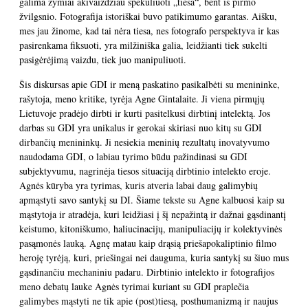
galima žymiai akivaizdžiau spekuliuoti „tiesa“, bent iš pirmo
žvilgsnio. Fotografija istoriškai buvo patikimumo garantas. Aišku,
mes jau žinome, kad tai nėra tiesa, nes fotografo perspektyva ir kas
pasirenkama fiksuoti, yra milžiniška galia, leidžianti tiek sukelti
pasigėrėjimą vaizdu, tiek juo manipuliuoti.
Šis diskursas apie GDI ir meną paskatino pasikalbėti su menininke,
rašytoja, meno kritike, tyrėja Agne Gintalaite. Ji viena pirmųjų
Lietuvoje pradėjo dirbti ir kurti pasitelkusi dirbtinį intelektą. Jos
darbas su GDI yra unikalus ir gerokai skiriasi nuo kitų su GDI
dirbančių menininkų. Ji nesiekia meninių rezultatų inovatyvumo
naudodama GDI, o labiau tyrimo būdu pažindinasi su GDI
subjektyvumu, nagrinėja tiesos situaciją dirbtinio intelekto eroje.
Agnės kūryba yra tyrimas, kuris atveria labai daug galimybių
apmąstyti savo santykį su DI. Šiame tekste su Agne kalbuosi kaip su
mąstytoja ir atradėja, kuri leidžiasi į šį nepažintą ir dažnai gąsdinantį
keistumo, kitoniškumo, haliucinacijų, manipuliacijų ir kolektyvinės
pasąmonės lauką. Agnę matau kaip drąsią priešapokaliptinio filmo
heroję tyrėją, kuri, priešingai nei dauguma, kuria santykį su šiuo mus
gąsdinančiu mechaniniu padaru. Dirbtinio intelekto ir fotografijos
meno debatų lauke Agnės tyrimai kuriant su GDI praplečia
galimybes mąstyti ne tik apie (post)tiesą, posthumanizmą ir naujus