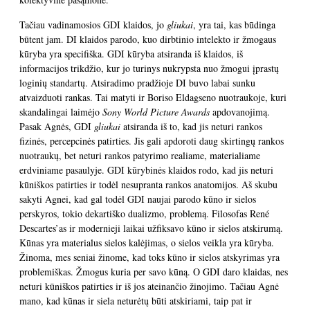
Tačiau vadinamosios GDI klaidos, jo
gliukai
, yra tai, kas būdinga
būtent jam. DI klaidos parodo, kuo dirbtinio intelekto ir žmogaus
kūryba yra specifiška. GDI kūryba atsiranda iš klaidos, iš
informacijos trikdžio, kur jo turinys nukrypsta nuo žmogui įprastų
loginių standartų. Atsiradimo pradžioje DI buvo labai sunku
atvaizduoti rankas. Tai matyti ir Boriso Eldagseno nuotraukoje, kuri
skandalingai laimėjo
Sony World Picture Awards
apdovanojimą.
Pasak Agnės, GDI
gliukai
atsiranda iš to, kad jis neturi rankos
fizinės, percepcinės patirties. Jis gali apdoroti daug skirtingų rankos
nuotraukų, bet neturi rankos patyrimo realiame, materialiame
erdviniame pasaulyje. GDI kūrybinės klaidos rodo, kad jis neturi
kūniškos patirties ir todėl nesupranta rankos anatomijos. Aš skubu
sakyti Agnei, kad gal todėl GDI naujai parodo kūno ir sielos
perskyros, tokio dekartiško dualizmo, problemą. Filosofas René
Descartes’as ir modernieji laikai užfiksavo kūno ir sielos atskirumą.
Kūnas yra materialus sielos kalėjimas, o sielos veikla yra kūryba.
Žinoma, mes seniai žinome, kad toks kūno ir sielos atskyrimas yra
problemiškas. Žmogus kuria per savo kūną. O GDI daro klaidas, nes
neturi kūniškos patirties ir iš jos ateinančio žinojimo. Tačiau Agnė
mano, kad kūnas ir siela neturėtų būti atskiriami, taip pat ir