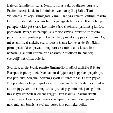
Laisvas šeštadienis. Lyja. Nenoriu įprastų darbo dienos pusryčių.
Pasiimu skėtį, kaukšiu kulniukais, vanduo tyška į šalis. Tuoj
vidudienis, reikėjo išsimiegoti. Žinau, kad yra keletas kultinių maisto
kultūros patiekalų, kuriuos būtina paragauti Niujorke. Kandu beigelį,
perteptą tokio pat storio kreminio sūrio sluoksniu, prikimštą lašišos,
pomidorų. Pergrūsta patalpa, susimaišę žuvies, prakaito ir miesto
purvo kvapai, pardavėjai rėkia skirtingų užsakymų pavadinimus. Aš,
mėgstanti ilgai rinktis, esu priversta šiame konvejeryje iščirškinti
pirmą pasitaikiusį pavadinimą, kartu su minia einu kasos link,
nenoriai glaudžiu kortelę prie aparato ir atiduodu už bandelę
(beigelį!) šešiolika dolerių.
Svarstau, ar tie žydai, praeito šimtmečio pradžioj atsikėlę iš Rytų
Europos ir pietrytinėje Manhatano dalyje kūrę kepyklas, pagalvojo,
kad per laiką beigeliai peržengs žydų kultūros ribas. O taip įvyko.
Itin populiarūs tarp niujorkiečių jie pasidarė turbūt todėl, kad puikiai
atitiko jų gyvenimo ritmą: sotūs, greitai pagaminami, juos galima
užsisakyti išsinešti ir einant valgyti. Esu išalkusi, baisiai skanu.
Tačiau mano kąsnis per mažas visa apimti – pomidoro giežinėlis
nukrenta ant žemės. Suvalgau pusę, kitą pasilieku vėliau.