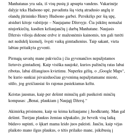
Manhatanas yra sala, iš visų pusių ji apsupta vandens. Vakarinėje
dalyje teka Hadsono upė, pavadinta šią vietą atradusio anglų ir
olandų jūrininko Henry Hudsono garbei. Persikėlęs per šią upę,
atsiduri kitoje valstijoje – Naujajame Džersyje. Čia įsikūrę nemažai
niujorkiečių, kasdien keliaujančių į darbą Manhatane. Naujasis
Džersis vilioja didesne erdve ir mažesnėmis kainomis, ten gali turėti
net nedidelį kiemelį, švęsti vaikų gimtadienius. Taip sakant, vieta
labiau pritaikyta gyventi.
Pirmąją savaitę mane pakviečia į čia gyvenančios nepažįstamos
lietuvės gimtadienį. Kaip visiška naujokė, kurios pažinčių ratas labai
ribotas, labai džiaugiuos kvietimu. Nuperku gėlių, o „Google Maps“,
be kurio sunkiai įsivaizduočiau gyvenimą nepažįstamame mieste,
siūlo, jog greičiausiai šis rajonas pasiekiamas keltu.
Keistas jausmas, kaip per dešimt minučių gali pasikeisti minčių
kompasas: „Benai, plaukiam į Naująjį Džersį.“
Akimirką prisimenu, kaip su šeima keliaujame į Juodkrantę. Man gal
dešimt. Turėjau plaukus žemiau užpakalio, jie beveik visą laiką
būdavo supinti, o šįkart mama leido juos paleisti. Jaučiu, kaip vėjas
plaiksto mano ilgus plaukus, o tėtis prilaiko mane, įsikibusią į