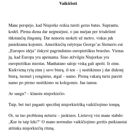
Vaikščioti
Mane perspėjo, kad Niujorke reikia turėti gerus batus. Suprantu,
kodėl. Pirma diena dar neįpusėjusi, o jau nuėjau per trisdešimt
tūkstančių žingsnių. Dar nenoriu mokėti už metro, viskas juk
pasiekiama kojomis. Amerikiečių rašytojas Georgeʼas Steineris esė
„Europos idėja“ išskyrė pagrindinius europietiškus bruožus. Vienas
jų, kad Europa yra apeinama. Šiuo atžvilgiu Niujorkas yra
europietiškas miestas. Manhatano saloje viską gali apeiti. Ir einu.
Kiekvieną rytą einu į savo biurą, iš ten – į susitikimus į dar didesnį
biurą, tuomet į renginius, atgal – namo. Pirmą vakarą turiu pareiti
namo po pirmo susitikimo su kolegomis. Jau tamsu.
Ar saugu? – klausiu niujorkiečio.
Taip, bet turi pagauti specifinį niujorkietišką vaikščiojimo tempą.
Oi, su tuo problemų neturiu – juokiuos. Lietuvoj visi mane stabdo:
„Kur tu taip leki?“ O mano normalus vaikščiojimo greitis puikiausiai
atitinka niujorkiečių ritmą.