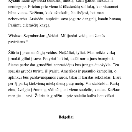
Kylanti saulė apšviečia bundantį miestą, kuris galbūt niekada ir
nemiegojo. Prieinu prie vieno iš tūkstančių staliukų, kur visuomet
būna vietos. Nežinau, kiek užpakalių čia ilsėjosi, bet man
nebesvarbu. Atsisėdu, nuplėšiu savo jogurto dangtelį, kandu bananą.
Pasiimu eilėraščių knygą.
Wisława Szymborska: „Veidai. Milijardai veidų ant žemės
paviršiaus.“
Žiūriu į praeinančiųjų veidus. Neįžūliai, tyliai. Man reikia viską
įtraukti giliai į save. Potyriai laikini, todėl noriu juos branginti.
Šiame parke dar gruodžiui neprasidėjus bus įrengta čiuožykla. Ten
spausis grupės turistų iš įvairių Amerikos ir pasaulio kampelių, o
aplinkui bus pardavinėjamos čiuros, takai ir karštas šokoladas. Eisiu
per šį parką kiekvieną mielą dieną pusę metų. Vis stabtelsiu. Kartą
einu, žvelgiu į žmonių, sėdinčių ant vieno suolelio, veidus. Kažkuo
man jie… savi. Žiūriu ir girdžiu – prie stalelio kalba lietuviškai.
Beigeliai