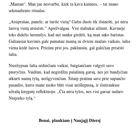
„Maman“. Man jau nesvarbu, kiek ta kava kainuos, – tai mano
sekmadienio ritualas.
„Atsiprašau, panele, ar turite vietą? Galiu duoti tik išsinešti, jei nėra
laisvų vietų atsisėsti.“ Apsižvalgau. Visi staliukai užimti. Kavinėje
toks didelis šurmulys, kad net sunku girdėti, ką man sako baristas.
Galiausiai kavinės gale pamatau mamą su dviem mažais vaikais, šalia
viena kėdė laisva. Prieinu prie jos, paklausiu, gal galėčiau prisėsti
šalia.
Nusišypsau šalia sėdinčiam vaikui, baigiančiam valgyti savo
pusryčius. Vaidinu, kad negirdžiu pašalinių garsų, nes jei bandyčiau
atkurti namų tylą, neišgyvenčiau. Šitaip pratinu save prie supančio
pasaulio, kuris mane moko būti visai neišlepusią, ir išsitraukusi
užrašų knygutę reflektuoju: „Čia nėra tylos, nes visi garsai sudaro
Niujorko tylą.“
Benai, plaukiam į Naująjį Džersį