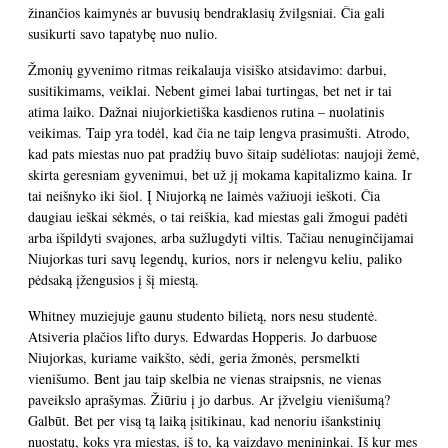
žinančios kaimynės ar buvusių bendraklasių žvilgsniai. Čia gali
susikurti savo tapatybę nuo nulio.
Žmonių gyvenimo ritmas reikalauja visiško atsidavimo: darbui,
susitikimams, veiklai. Nebent gimei labai turtingas, bet net ir tai
atima laiko. Dažnai niujorkietiška kasdienos rutina – nuolatinis
veikimas. Taip yra todėl, kad čia ne taip lengva prasimušti. Atrodo,
kad pats miestas nuo pat pradžių buvo šitaip sudėliotas: naujoji žemė,
skirta geresniam gyvenimui, bet už jį mokama kapitalizmo kaina. Ir
tai neišnyko iki šiol. Į Niujorką ne laimės važiuoji ieškoti. Čia
daugiau ieškai sėkmės, o tai reiškia, kad miestas gali žmogui padėti
arba išpildyti svajones, arba sužlugdyti viltis. Tačiau nenuginčijamai
Niujorkas turi savų legendų, kurios, nors ir nelengvu keliu, paliko
pėdsaką įžengusios į šį miestą.
Whitney muziejuje gaunu studento bilietą, nors nesu studentė.
Atsiveria plačios lifto durys. Edwardas Hopperis. Jo darbuose
Niujorkas, kuriame vaikšto, sėdi, geria žmonės, persmelkti
vienišumo. Bent jau taip skelbia ne vienas straipsnis, ne vienas
paveikslo aprašymas. Žiūriu į jo darbus. Ar įžvelgiu vienišumą?
Galbūt. Bet per visą tą laiką įsitikinau, kad nenoriu išankstinių
nuostatų, koks yra miestas, iš to, ką vaizdavo menininkai. Iš kur mes