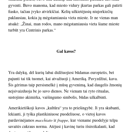
gyventi. Buvo manoma, kad miesto vidury įkurtas parkas gali patirti
fiasko, tačiau įvyko atvirkščiai. Kelių užkietėjusių niujorkiečių
paklausiau, kokia jų mėgstamiausia vieta mieste. Ir ne vienas man
atsakė: „Žinai, man rodos, mano mėgstamiausia vieta šiame mieste
turbūt yra Centrinis parkas.“
Gal kavos?
Yra dalykų, dėl kurių labai didžiuojiesi būdamas europietis, bet
pajunti tai tik tuomet, kai atvažiuoji į Ameriką. Pavyzdžiui, kava.
Šis gėrimas taip persismelkė į mūsų gyvenimą, kad daugelis žmonių
neįsivaizduoja be jo savo dienos. Ne vienam tai ryto ritualas,
sustojimo akimirka, vaišingumo simbolis, būdas užkalbinti.
Amerikietiškoji kavos „kultūra“ yra to priešingybė. Ji yra skubanti,
lekianti, ji tyška plastikiniuose puodeliuose, o vietoj kavos
pardavinėjamos
macchiato
ir
frappe
, kur viename puodelyje telpa
savaitės cukraus norma. Atėjusi į kavinę turiu išsireikalauti, kad