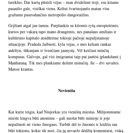
turėklus. Dar kartą pūsteli vėjas – man dvidešimt treji, esu kitame
pasaulio gale, visiškai viena. Keltui švartuojantis matau visu
gražumu pasirodančius metropolio dangoraižius.
Grįžtant atgal jau tamsu. Parplaukiu su kitomis rytų europietėmis,
kurios per vakarą tapo mano draugėmis, nes panašaus amžiaus ir
kultūrinio kapitalo atsidūrėme tokioje pačioje nepažįstamoje
situacijoje. Pradeda žaibuoti, kyla vėjas, o mes keliam rankas
aukštyn, šūkaujam ir švenčiam jaunystę. Vėl keičiasi minčių
kompasas. Galvoju, gal visi imigrantai taip pat jautėsi įplaukdami į
Manhataną. Tik mes plaukiame dešimt minučių. Jie – dvi savaites.
Matosi krantas.
Nevieniša
Kai kurie teigia, kad Niujorkas yra vienišių miestas. Milijoniniame
mieste lengva būti anonimu – gali nuolat būti minioje ir joje
nepažinoti nė vieno žmogaus. Turbūt dėl to žmonės ir leidžia sau
būti tokiems, kokie tik nori, čia jų nevaržo dėdžių komentarai, viską