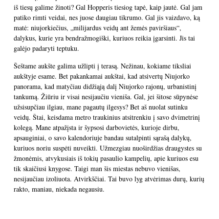
iš tiesų galime žinoti? Gal Hopperis tiesiog tapė, kaip jautė. Gal jam
patiko rimti veidai, nes juose daugiau tikrumo. Gal jis vaizdavo, ką
matė: niujorkiečius, „milijardus veidų ant žemės paviršiaus“,
dalykus, kurie yra bendražmogiški, kuriuos reikia įgarsinti. Jis tai
galėjo padaryti teptuku.
Šeštame aukšte galima užlipti į terasą. Nežinau, kokiame tiksliai
aukštyje esame. Bet pakankamai aukštai, kad atsivertų Niujorko
panorama, kad matyčiau didžiąją dalį Niujorko rajonų, urbanistinį
tankumą. Žiūriu ir visai nesijaučiu vieniša. Gal, jei šitose sūpynėse
užsisupčiau ilgiau, mane pagautų ilgesys? Bet aš nuolat sutinku
veidų. Štai, keisdama metro traukinius atsitrenkiu į savo dvimetrinį
kolegą. Mane atpažįsta ir šypsosi darbovietės, kurioje dirbu,
apsauginiai, o savo kalendoriuje bandau sutalpinti sąrašą dalykų,
kuriuos noriu suspėti nuveikti. Užmezgiau nuoširdžias draugystes su
žmonėmis, atvykusiais iš tokių pasaulio kampelių, apie kuriuos esu
tik skaičiusi knygose. Taigi man šis miestas nebuvo vienišas,
nesijaučiau izoliuota. Atvirkščiai. Tai buvo lyg atvėrimas durų, kurių
rakto, maniau, niekada negausiu.