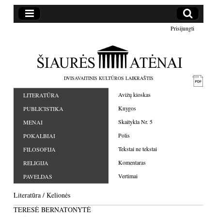
Prisijungti
DVISAVAITINIS KULTŪROS LAIKRAŠTIS
Avižų kioskas
LITERATŪRA
Knygos
PUBLICISTIKA
Skaitykla Nr. 5
MENAI
Polis
POKALBIAI
Tekstai ne tekstai
FILOSOFIJA
Komentaras
RELIGIJA
Vertimai
PAVELDAS
Literatūra
/
Kelionės
TERESĖ BERNATONYTĖ