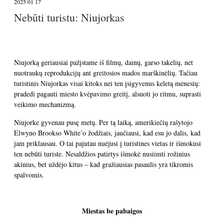
2025 01 17
Nebūti turistu: Niujorkas
Niujorką geriausiai pažįstame iš filmų, dainų, garso takelių, net
nuotraukų reprodukcijų ant greitosios mados marškinėlių. Tačiau
turistinis Niujorkas visai kitoks nei ten įsigyvenus keletą mėnesių:
pradedi pagauti miesto kvėpavimo greitį, alsuoti jo ritmu, suprasti
veikimo mechanizmą.
Niujorke gyvenau pusę metų. Per tą laiką, amerikiečių rašytojo
Elwyno Brookso White’o žodžiais, jaučiausi, kad esu jo dalis, kad
jam priklausau. O tai pajutau nuėjusi į turistines vietas ir išmokusi
ten nebūti turiste. Nesaldžios patirtys išmokė nusiimti rožinius
akinius, bet uždėjo kitus – kad gražiausias pasaulis yra tikromis
spalvomis.
Miestas be pabaigos