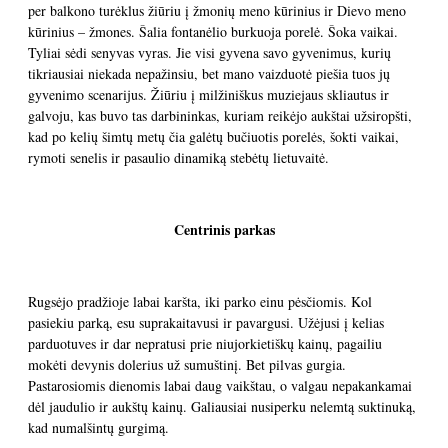
per balkono turėklus žiūriu į žmonių meno kūrinius ir Dievo meno
kūrinius – žmones. Šalia fontanėlio burkuoja porelė. Šoka vaikai.
Tyliai sėdi senyvas vyras. Jie visi gyvena savo gyvenimus, kurių
tikriausiai niekada nepažinsiu, bet mano vaizduotė piešia tuos jų
gyvenimo scenarijus. Žiūriu į milžiniškus muziejaus skliautus ir
galvoju, kas buvo tas darbininkas, kuriam reikėjo aukštai užsiropšti,
kad po kelių šimtų metų čia galėtų bučiuotis porelės, šokti vaikai,
rymoti senelis ir pasaulio dinamiką stebėtų lietuvaitė.
Centrinis parkas
Rugsėjo pradžioje labai karšta, iki parko einu pėsčiomis. Kol
pasiekiu parką, esu suprakaitavusi ir pavargusi. Užėjusi į kelias
parduotuves ir dar nepratusi prie niujorkietiškų kainų, pagailiu
mokėti devynis dolerius už sumuštinį. Bet pilvas gurgia.
Pastarosiomis dienomis labai daug vaikštau, o valgau nepakankamai
dėl jaudulio ir aukštų kainų. Galiausiai nusiperku nelemtą suktinuką,
kad numalšintų gurgimą.