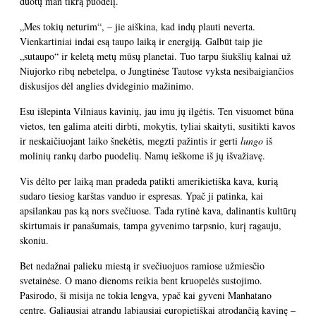
duotų man tikrą puodelį.
„Mes tokių neturim“, – jie aiškina, kad indų plauti neverta.
Vienkartiniai indai esą taupo laiką ir energiją. Galbūt taip jie
„sutaupo“ ir keletą metų mūsų planetai. Tuo tarpu šiukšlių kalnai už
Niujorko ribų nebetelpa, o Jungtinėse Tautose vyksta nesibaigiančios
diskusijos dėl anglies dvideginio mažinimo.
Esu išlepinta Vilniaus kavinių, jau imu jų ilgėtis. Ten visuomet būna
vietos, ten galima ateiti dirbti, mokytis, tyliai skaityti, susitikti kavos
ir neskaičiuojant laiko šnekėtis, megzti pažintis ir gerti
lungo
iš
molinių rankų darbo puodelių. Namų ieškome iš jų išvažiavę.
Vis dėlto per laiką man pradeda patikti amerikietiška kava, kurią
sudaro tiesiog karštas vanduo ir espresas. Ypač ji patinka, kai
apsilankau pas ką nors svečiuose. Tada rytinė kava, dalinantis kultūrų
skirtumais ir panašumais, tampa gyvenimo tarpsnio, kurį ragauju,
skoniu.
Bet nedažnai palieku miestą ir svečiuojuos ramiose užmiesčio
svetainėse. O mano dienoms reikia bent kruopelės sustojimo.
Pasirodo, ši misija ne tokia lengva, ypač kai gyveni Manhatano
centre. Galiausiai atrandu labiausiai europietiškai atrodančią kavinę –