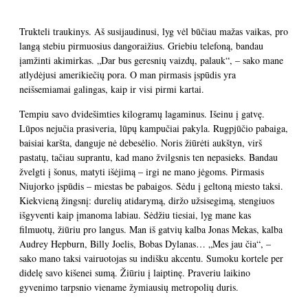
Trukteli traukinys. Aš susijaudinusi, lyg vėl būčiau mažas vaikas, pro
langą stebiu pirmuosius dangoraižius. Griebiu telefoną, bandau
įamžinti akimirkas. „Dar bus geresnių vaizdų, palauk“, – sako mane
atlydėjusi amerikiečių pora. O man pirmasis įspūdis yra
neišsemiamai galingas, kaip ir visi pirmi kartai.
Tempiu savo dvidešimties kilogramų lagaminus. Išeinu į gatvę.
Lūpos nejučia prasiveria, lūpų kampučiai pakyla. Rugpjūčio pabaiga,
baisiai karšta, danguje nė debesėlio. Noris žiūrėti aukštyn, virš
pastatų, tačiau suprantu, kad mano žvilgsnis ten nepasieks. Bandau
žvelgti į šonus, matyti išėjimą – irgi ne mano jėgoms. Pirmasis
Niujorko įspūdis – miestas be pabaigos. Sėdu į geltoną miesto taksi.
Kiekvieną žingsnį: durelių atidarymą, diržo užsisegimą, stengiuos
išgyventi kaip įmanoma labiau. Sėdžiu tiesiai, lyg mane kas
filmuotų, žiūriu pro langus. Man iš gatvių kalba Jonas Mekas, kalba
Audrey Hepburn, Billy Joelis, Bobas Dylanas… „Mes jau čia“, –
sako mano taksi vairuotojas su indišku akcentu. Sumoku kortele per
didelę savo kišenei sumą. Žiūriu į laiptinę. Praveriu laikino
gyvenimo tarpsnio viename žymiausių metropolių duris.