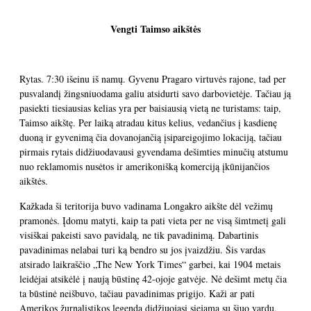
Vengti Taimso aikštės
Rytas. 7:30 išeinu iš namų. Gyvenu Pragaro virtuvės rajone, tad per
pusvalandį žingsniuodama galiu atsidurti savo darbovietėje. Tačiau ją
pasiekti tiesiausias kelias yra per baisiausią vietą ne turistams: taip,
Taimso aikštę. Per laiką atradau kitus kelius, vedančius į kasdienę
duoną ir gyvenimą čia dovanojančią įsipareigojimo lokaciją, tačiau
pirmais rytais didžiuodavausi gyvendama dešimties minučių atstumu
nuo reklamomis nusėtos ir amerikonišką komerciją įkūnijančios
aikštės.
Kažkada ši teritorija buvo vadinama Longakro aikšte dėl vežimų
pramonės. Įdomu matyti, kaip ta pati vieta per ne visą šimtmetį gali
visiškai pakeisti savo pavidalą, ne tik pavadinimą. Dabartinis
pavadinimas nelabai turi ką bendro su jos įvaizdžiu. Šis vardas
atsirado laikraščio „The New York Times“ garbei, kai 1904 metais
leidėjai atsikėlė į naują būstinę 42-ojoje gatvėje. Nė dešimt metų čia
ta būstinė neišbuvo, tačiau pavadinimas prigijo. Kaži ar pati
Amerikos žurnalistikos legenda didžiuojasi siejama su šiuo vardu,