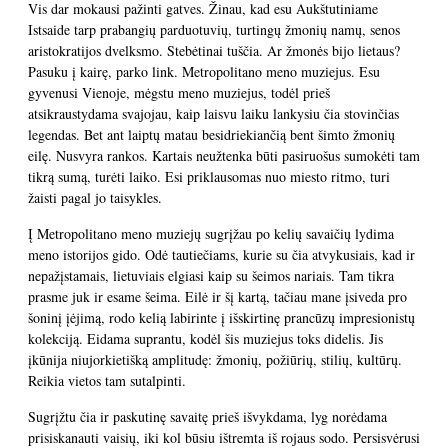
Vis dar mokausi pažinti gatves. Žinau, kad esu Aukštutiniame
Istsaide tarp prabangių parduotuvių, turtingų žmonių namų, senos
aristokratijos dvelksmo. Stebėtinai tuščia. Ar žmonės bijo lietaus?
Pasuku į kairę, parko link. Metropolitano meno muziejus. Esu
gyvenusi Vienoje, mėgstu meno muziejus, todėl prieš
atsikraustydama svajojau, kaip laisvu laiku lankysiu čia stovinčias
legendas. Bet ant laiptų matau besidriekiančią bent šimto žmonių
eilę. Nusvyra rankos. Kartais neužtenka būti pasiruošus sumokėti tam
tikrą sumą, turėti laiko. Esi priklausomas nuo miesto ritmo, turi
žaisti pagal jo taisykles.
Į Metropolitano meno muziejų sugrįžau po kelių savaičių lydima
meno istorijos gido. Odė tautiečiams, kurie su čia atvykusiais, kad ir
nepažįstamais, lietuviais elgiasi kaip su šeimos nariais. Tam tikra
prasme juk ir esame šeima. Eilė ir šį kartą, tačiau mane įsiveda pro
šoninį įėjimą, rodo kelią labirinte į išskirtinę prancūzų impresionistų
kolekciją. Eidama suprantu, kodėl šis muziejus toks didelis. Jis
įkūnija niujorkietišką amplitudę: žmonių, požiūrių, stilių, kultūrų.
Reikia vietos tam sutalpinti.
Sugrįžtu čia ir paskutinę savaitę prieš išvykdama, lyg norėdama
prisiskanauti vaisių, iki kol būsiu ištremta iš rojaus sodo. Persisvėrusi