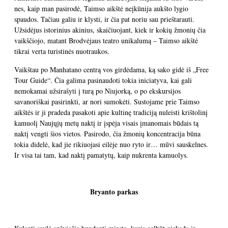
nes, kaip man pasirodė, Taimso aikštė neįkūnija aukšto lygio
spaudos. Tačiau galiu ir klysti, ir čia pat noriu sau prieštarauti.
Užsidėjus istorinius akinius, skaičiuojant, kiek ir kokių žmonių čia
vaikščiojo, matant Brodvėjaus teatro unikalumą – Taimso aikštė
tikrai verta turistinės nuotraukos.
Vaikštau po Manhatano centrą vos girdėdama, ką sako gidė iš „Free
Tour Guide“. Čia galima pasinaudoti tokia iniciatyva, kai gali
nemokamai užsirašyti į turą po Niujorką, o po ekskursijos
savanoriškai pasirinkti, ar nori sumokėti. Sustojame prie Taimso
aikštės ir ji pradeda pasakoti apie kultinę tradiciją nuleisti krištolinį
kamuolį Naujųjų metų naktį ir įspėja visais įmanomais būdais tą
naktį vengti šios vietos. Pasirodo, čia žmonių koncentracija būna
tokia didelė, kad jie rikiuojasi eilėje nuo ryto ir… mūvi sauskelnes.
Ir visa tai tam, kad naktį pamatytų, kaip nukrenta kamuolys.
Bryanto parkas