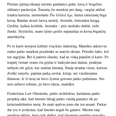
Priešais įėjimą rėkauja turistus gaudantys gidai, kavą ir beigelius
siūlantys pardavėjai. Žmonių čia smarkiai per daug, vargšai arkliai
traukia karietas, imituodami
The Gilded Age
, šimtai entuziastų bėga
krosą. Bandau atrasti laisvą suolelį. Atsisėdu, išsitraukiu knygą.
Girdžiu, kažkas krebžda. Atsisuku – prie suoliuko didelė, riebi
žiurkė. Strykteliu, mano ėjimo greitis supanašėja su krosą bėgančių
amerikiečių.
Po to karto norėjosi kaltinti visą kino industriją. Maniškis ankstyvas
ruduo parke smarkiai prasilenkė su matytu ekrane. Prireikė laiko, kol
ten sugrįžau. Bet ši patirtis išmokė, kad ne viską pamilsti iš karto. Po
truputį vėstant orams čia grįžau ir lankydavausi dažnai, pradėjau
nebijoti eiti gilyn, kur mažiau žmonių. Šitaip atradau vietas, kuriose
dvelkė ramybe, pajutau parką savitai, kitaip, nei vaizduojama
filmuose. Ir iš tiesų tai buvo žymiai geresnis parko pažinimas. Nes
nors nebuvo tobulas, jis buvo tikras, maniškis.
Frederickas Law Olmstedas, parko architektas, kurdamas parko
projektą sakė, kad žmonės tikrąjį parko vaizdą pamatys tik po
keturiasdešimties metų. Jis matė spalvas joms dar ten nesant. Parkas
dar yra ir įrodymas, kad žmonės negali be gamtos. Miestas taip
smarkiai plėtėsi, buvo tiek dulkių, kad žmonėms pasidarė nesveika