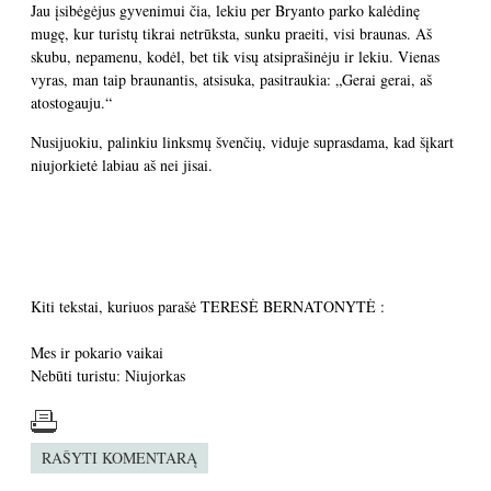
Jau įsibėgėjus gyvenimui čia, lekiu per Bryanto parko kalėdinę
mugę, kur turistų tikrai netrūksta, sunku praeiti, visi braunas. Aš
skubu, nepamenu, kodėl, bet tik visų atsiprašinėju ir lekiu. Vienas
vyras, man taip braunantis, atsisuka, pasitraukia: „Gerai gerai, aš
atostogauju.“
Nusijuokiu, palinkiu linksmų švenčių, viduje suprasdama, kad šįkart
niujorkietė labiau aš nei jisai.
Kiti tekstai, kuriuos parašė TERESĖ BERNATONYTĖ :
Mes ir pokario vaikai
Nebūti turistu: Niujorkas
RAŠYTI KOMENTARĄ