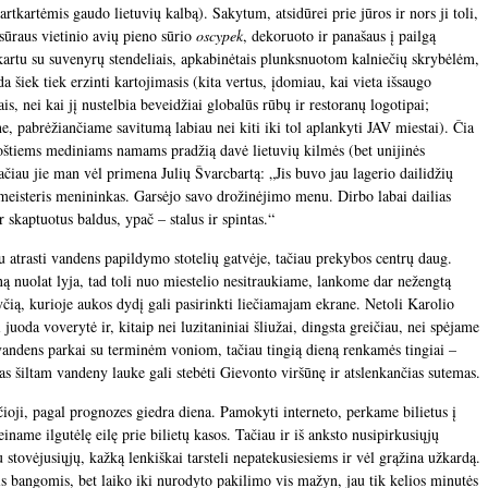
rtkartėmis gaudo lietuvių kalbą). Sakytum, atsidūrei prie jūros ir nors ji toli,
 sūraus vietinio avių pieno sūrio
oscypek
, dekoruoto ir panašaus į pailgą
a kartu su suvenyrų stendeliais, apkabinėtais plunksnuotom kalniečių skrybėlėm,
da šiek tiek erzinti kartojimasis (kita vertus, įdomiau, kai vieta išsaugo
ais, nei kai jį nustelbia beveidžiai globalūs rūbų ir restoranų logotipai;
 pabrėžiančiame savitumą labiau nei kiti iki tol aplankyti JAV miestai). Čia
oštiems mediniams namams pradžią davė lietuvių kilmės (bet unijinės
čiau jie man vėl primena Julių Švarcbartą: „Jis buvo jau lagerio dailidžių
s meisteris menininkas. Garsėjo savo drožinėjimo menu. Dirbo labai dailias
r skaptuotus baldus, ypač – stalus ir spintas.“
u atrasti vandens papildymo stotelių gatvėje, tačiau prekybos centrų daug.
ą nuolat lyja, tad toli nuo miestelio nesitraukiame, lankome dar nežengtą
čią, kurioje aukos dydį gali pasirinkti liečiamajam ekrane. Netoli Karolio
oda voverytė ir, kitaip nei luzitaniniai šliužai, dingsta greičiau, nei spėjame
vandens parkai su terminėm voniom, tačiau tingią dieną renkamės tingiai –
mas šiltam vandeny lauke gali stebėti Gievonto viršūnę ir atslenkančias sutemas.
čioji, pagal prognozes giedra diena. Pamokyti interneto, perkame bilietus į
einame ilgutėlę eilę prie bilietų kasos. Tačiau ir iš anksto nusipirkusiųjų
u stovėjusiųjų, kažką lenkiškai tarsteli nepatekusiesiems ir vėl grąžina užkardą.
eis bangomis, bet laiko iki nurodyto pakilimo vis mažyn, jau tik kelios minutės