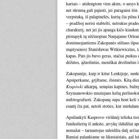
kartais – atidengtom vien akim, o ausys ka
net sūrumą gali pajusti, jei paragausi itin
verpstuką, iš palapinėlės, kurių čia piln
– pradžioj norisi stabtelti, netrukus prade
charakterį, net jei jis apauga kičo kiaukut
pirmąsyk tą užčiuopiau Naujajame Orleane,
dominuojantiems Zakopanės stiliaus išpu
mąstysenos) Stanisławas Witkiewiczius, ta
kapas. Pats jis buvo geras, stačiai puiku
dėžutes, ąžuolinius, meniškai drožinėtus i
Zakopanėje, kaip ir kitur Lenkijoje, sunk
Apsiperkame, grįžtame, ilsimės. Kitą dien
Krupówki
atkarpą, senąsias kapines, bažny
Szymanowskio muziejaus kelią perliuoksi ju
nufotografuoti. Zakopanę supa bent keli 
esantį čia pat, netoli stoties, kur mirkda
Apsilankyti Kasprovo viršūnėj telieka tre
funikulierių iš anksto, atvykę išdidžiai ap
nemažai – tarnautojas suleidžia dalį arčia
Ramiai palaukiame su likusiaisiais, gal l