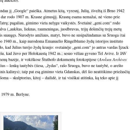
rų aukščio).
ndau jį „Google“ paieška. Atmetus kitą, vyresnį, Julių, išvežtą iš Brno 1942
 dar rodo 1907 m. Krasne gimusįjį. Krasnų esama nemažai, nė vieno prie
 Tatrų; pagaliau, gimimo vieta nelygu vaikystės. Svetainė „geni.com“ rodo
alva („aukštas, lieknas, raumeningas, juodbruvas, trijų dešimčių trejų metų
 jis suaugęs. Nurodyto amžiaus, matyt, buvo ne susipažindamas su Sruoga (tai
apo 1940 m., kaip nurodoma Emanuelio Ringelblumo žydų istorijos instituto
 kad Julius turėjo žydų kraujo: svetainėje „geni.com“ jo antras vardas Ijzack
rašu, kad žuvo per Holokaustą 1942 m.; sesuo vėliau gyveno Tel Avive. Ir JAV
nų bazėje, ir vokiškose Štuthofo dokumentų fotokopijose (
Arolsen Archives
ius – lenkų tautybės (tiesa, „žydas“, rašo Sruoga, buvo ne tautybė, o arešto
tinis kalinys); taip pat esą gimimo vieta Gdanskas, dėl šio neatitikimo priežasčių
oma – skulptorius, kitoj – dailidė, ir tai visiškai atitinka, ką teko apie jį
ė 1979 m. Berlyne.