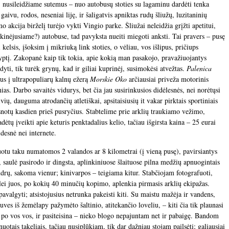
pną, nusileidžiame sutemus – nuo autobusų stoties su lagaminu dardėti tenka
aivu, rodos, neseniai liję, ir šaligatvis apniktas rudų šliužų, luzitaninių
 akcija birželį turėjo vykti Vingio parke. Šliužai neleidžia grįžti apetitui,
inėjusiame?) autobuse, tad pavyksta nueiti miegoti anksti. Tai pravers – pusę
 kelsis, įšoksim į mikriuką link stoties, o vėliau, vos išlipus, pričiups
ryptį. Zakopanė kaip tik tokia, apie kokią man pasakojo, pravažiuojantys
dyti, tik turėk grynų, kad ir giliai kuprinėj, susimokėsi atvežtas.
Palenica
ius į ultrapopuliarų kalnų ežerą
Morskie Oko
arčiausiai priveža motorinis
ias. Darbo savaitės vidurys, bet čia jau susirinkusios didėlesnės, nei norėtųsi
ių, dauguma atrodančių atletiškai, apsitaisiusių it vakar pirktais sportiniais
isnotų kasdien prieš pusryčius. Stabtelime prie arklių traukiamo vežimo,
dėtų įveikti apie keturis penktadalius kelio, tačiau išgirsta kaina – 25 eurai
desnė nei internete.
uotu taku numatomos 2 valandos ar 8 kilometrai (į vieną pusę), pavirsiantys
a, saulė pasirodo ir dingsta, aplinkiniuose šlaituose pilna medžių apnuogintais
drų, sakoma vienur; kinivarpos – teigiama kitur. Stabčiojam fotografuoti,
palei juos, po kokių 40 minučių kopimo, aplenkia pirmasis arklių ekipažas.
 pavalgyti; atsistojusius netrunka pakeisti kiti. Su maistu mažėja ir vandens,
uves iš žemėlapy pažymėto šaltinio, atitekančio loveliu, – kiti čia tik plaunasi
ik po vos vos, ir pasiteisina – nieko blogo nepajuntam net ir pabaigę. Bandom
uotais takeliais, tačiau nusiplūkiam, tik dar dažniau stojam pailsėti; galiausiai