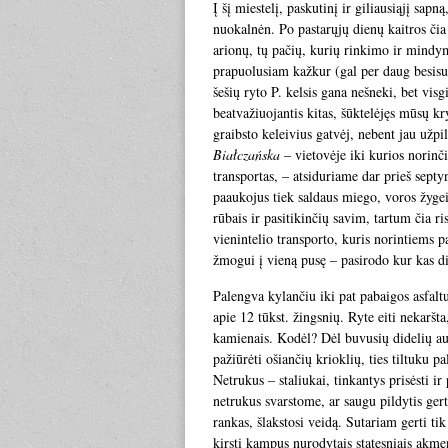
Į šį miestelį, paskutinį ir giliausiąjį sa
nuokalnėn. Po pastarųjų dienų kaitros čia g
arionų, tų pačių, kurių rinkimo ir mindymo
prapuolusiam kažkur (gal per daug besisuk
šešių ryto P. kelsis gana nešneki, bet visgi
beatvažiuojantis kitas, šūktelėjęs mūsų k
graibsto keleivius gatvėj, nebent jau užpil
Białczańska
– vietovėje iki kurios norinč
transportas, – atsiduriame dar prieš septyn
paaukojus tiek saldaus miego, voros žygeiv
rūbais ir pasitikinčių savim, tartum čia r
vienintelio transporto, kuris norintiems pa
žmogui į vieną pusę – pasirodo kur kas di
Palengva kylančiu iki pat pabaigos asfalt
apie 12 tūkst. žingsnių. Ryte eiti nekaršt
kamienais. Kodėl? Dėl buvusių didelių au
pažiūrėti ošiančių krioklių, ties tiltuku 
Netrukus – staliukai, tinkantys prisėsti ir
netrukus svarstome, ar saugu pildytis gert
rankas, šlakstosi veidą. Sutariam gerti t
kirsti kampus nurodytais statesniais akmen