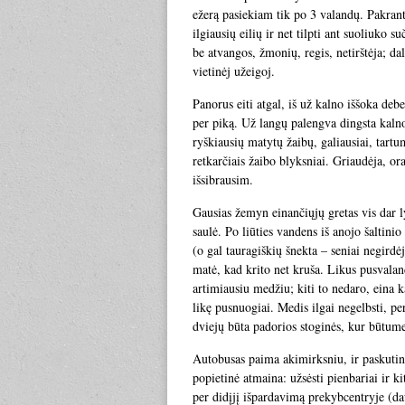
ežerą pasiekiam tik po 3 valandų. Pakran
ilgiausių eilių ir net tilpti ant suoliuko 
be atvangos, žmonių, regis, netirštėja; dal
vietinėj užeigoj.
Panorus eiti atgal, iš už kalno iššoka deb
per piką. Už langų palengva dingsta kalno 
ryškiausių matytų žaibų, galiausiai, tart
retkarčiais žaibo blyksniai. Griaudėja, or
išsibrausim.
Gausias žemyn einančiųjų gretas vis dar ly
saulė. Po liūties vandens iš anojo šaltinio
(o gal tauragiškių šnekta – seniai negird
matė, kad krito net kruša. Likus pusvaland
artimiausiu medžiu; kiti to nedaro, eina ka
likę pusnuogiai. Medis ilgai negelbsti, p
dviejų būta padorios stoginės, kur būtume
Autobusas paima akimirksniu, ir paskutin
popietinė atmaina: užsėsti pienbariai ir ki
per didįjį išpardavimą prekybcentryje (da