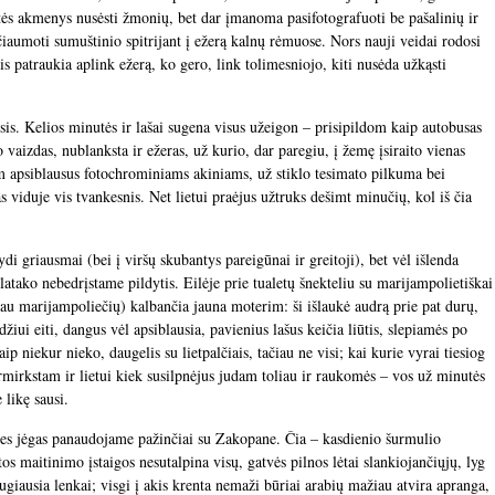
tės akmenys nusėsti žmonių, bet dar įmanoma pasifotografuoti be pašalinių ir
sučiaumoti sumuštinio spitrijant į ežerą kalnų rėmuose. Nors nauji veidai rodosi
is patraukia aplink ežerą, ko gero, link tolimesniojo, kiti nusėda užkąsti
esis. Kelios minutės ir lašai sugena visus užeigon – prisipildom kaip autobusas
vaizdas, nublanksta ir ežeras, už kurio, dar paregiu, į žemę įsiraito vienas
um apsiblausus fotochrominiams akiniams, už stiklo tesimato pilkuma bei
as viduje vis tvankesnis. Net lietui praėjus užtruks dešimt minučių, kol iš čia
di griausmai (bei į viršų skubantys pareigūnai ir greitoji), bet vėl išlenda
 latako nebedrįstame pildytis. Eilėje prie tualetų šnekteliu su marijampolietiškai
ėjau marijampoliečių) kalbančia jauna moterim: ši išlaukė audrą prie pat durų,
žiui eiti, dangus vėl apsiblausia, pavienius lašus keičia liūtis, slepiamės po
ip niekur nieko, daugelis su lietpalčiais, tačiau ne visi; kai kurie vyrai tiesiog
ermirkstam ir lietui kiek susilpnėjus judam toliau ir raukomės – vos už minutės
 likę sausi.
es jėgas panaudojame pažinčiai su Zakopane. Čia – kasdienio šurmulio
tos maitinimo įstaigos nesutalpina visų, gatvės pilnos lėtai slankiojančiųjų, lyg
ugiausia lenkai; visgi į akis krenta nemaži būriai arabių mažiau atvira apranga,