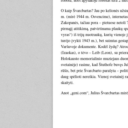
robotu, nors apysakoje robotas tėra 2 met
O kaip Švarcbartas? Jau po kelionės užsiu
m. (mirė 1944 m. Osvencime), internetas
Zakopanės, tačiau pora – pietuose netoli
pirmąjį atitikimą, patvirtinama plaukų sp
vyras“) iš trijų nuotraukų, kurių vienoje
turėjo įvykti 1943 m.), bet suimtas gest
Varšuvoje dokumente. Kodėl žydų? Atrodo,
(Izaokas), o tėvo – Leib (Leon), su prie
Holokausto memorialinio muziejaus duome
svetainėje) rasime, kad Štuthofe buvęs Jul
rūšis, bet prie Švarcbarto parašyta – poli
daug spėlioti nereikia. Vienoj svetainėj raš
skaityti.
Anot „geni.com“, Julius Švarcbartas mir