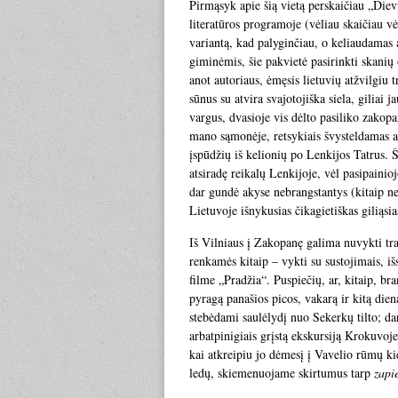
Pirmąsyk apie šią vietą perskaičiau „Die
literatūros programoje (vėliau skaičiau vėl
variantą, kad palyginčiau, o keliaudamas 
giminėmis, šie pakvietė pasirinkti skanių
anot autoriaus, ėmęsis lietuvių atžvilgiu
sūnus su atvira svajotojiška siela, giliai 
vargus, dvasioje vis dėlto pasiliko zakopa
mano sąmonėje, retsykiais švysteldamas a
įspūdžių iš kelionių po Lenkijos Tatrus. 
atsiradę reikalų Lenkijoje, vėl pasipainio
dar gundė akyse nebrangstantys (kitaip nei
Lietuvoje išnykusias čikagietiškas giliąsia
Iš Vilniaus į Zakopanę galima nuvykti tr
renkamės kitaip – vykti su sustojimais, iš
filme „Pradžia“. Puspiečių, ar, kitaip, b
pyragą panašios picos, vakarą ir kitą die
stebėdami saulėlydį nuo Sekerkų tilto; d
arbatpinigiais grįstą ekskursiją Krokuvo
kai atkreipiu jo dėmesį į Vavelio rūmų 
ledų, skiemenuojame skirtumus tarp
zapi