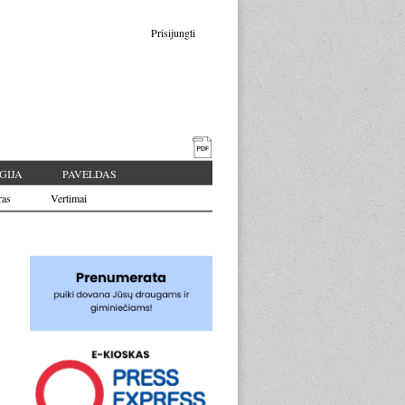
Prisijungti
GIJA
PAVELDAS
ras
Vertimai