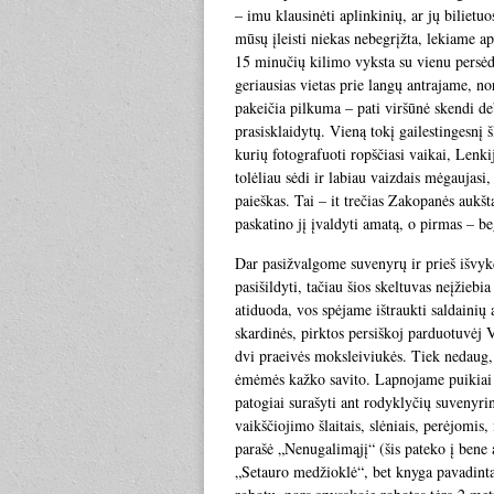
– imu klausinėti aplinkinių, ar jų bilietuo
mūsų įleisti niekas nebegrįžta, lekiame ap
15 minučių kilimo vyksta su vienu persėdi
geriausias vietas prie langų antrajame, nor
pakeičia pilkuma – pati viršūnė skendi deb
prasisklaidytų. Vieną tokį gailestingesnį
kurių fotografuoti ropščiasi vaikai, Lenkij
tolėliau sėdi ir labiau vaizdais mėgaujasi,
paieškas. Tai – it trečias Zakopanės aukšt
paskatino jį įvaldyti amatą, o pirmas – be
Dar pasižvalgome suvenyrų ir prieš išvykd
pasišildyti, tačiau šios skeltuvas neįžiebi
atiduoda, vos spėjame ištraukti saldainių
skardinės, pirktos persiškoj parduotuvėj V
dvi praeivės moksleiviukės. Tiek nedaug, o
ėmėmės kažko savito. Lapnojame puikiai n
patogiai surašyti ant rodyklyčių suvenyr
vaikščiojimo šlaitais, slėniais, perėjomi
parašė „Nenugalimąjį“ (šis pateko į bene 
„Setauro medžioklė“, bet knyga pavadinta 