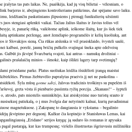
se įrašytas tas pats laikas. Ne, paaiškėja, kad jų visų bilietai – vėlesniam, o
link barjerus ir, abejingiems kontrolieriams patikrinus, dar spėjame savo laiku.
mu, leidžiančiu paskutiniams įlipusiems į pirmąjį funikulierių užsiimti
s juos stengiasi aplenkti vaikai. Tačiau žalius šlaitus ir žavius tolius vėl
esyje, ir, panaršę rūką, vaikštome aplink, ieškome šlaitų, kur jis šiek tiek
 šlaitą aptinkame peržengę, anot žemėlapio programėlės ir kelių kuoliukų, ant
os ir Slovakijos sieną. Čia rūkas atslenka ir vėl prasisklaido, švysteli saulė,
 nei kalbasi, porelė, jaunų bričių pulkelis svajingai šneka apie edelveisų
as. Galbūt jis įkvėpė Švarcbartą svajoti, kai antras – namukų drožiniai –
galinės prašalaičių minios – išmokė, kaip išlikti lagery tarp svetimųjų?
ami prisėdame parke. Platus suoliukas leidžia išsidėlioti įrangą maistui
a kibirkšties. Pirmas žiebtuvėlio paprašytas praeivis jį net ne paskolina –
 atsidėkoti. Šyla mūsų
gorme sabzi
, žalsvas tradicinis troškinys su pupelėm iš
aršuvoj, greta vėsta iš pienbario pasiimta ryžių porcija. „Skanaus!“ – šypteli
, atrodo, pats miestelis suminkštėjo, kai atsiskyrėme nuo turistų srauto ir
usisekusį patiekalą, o į mus žvelgia dar netyrinėti kalnai, kurių pavadinimai
iniuose magnetukuose. į Zakopanę to daugiausia ir vykstama – begalinio
s, idėjų įkvėpimo per deguonį. Kažkur čia kopinėjo ir Stanisławas Lemas, kai
apgaulingiausią „Eridano“ serijos knygą: ją sudaro šis romanas ir apysaka
pagal pastarąją, kur kas trumpesnę; viršelis iliustruotas išgriuvusiu milžinišku