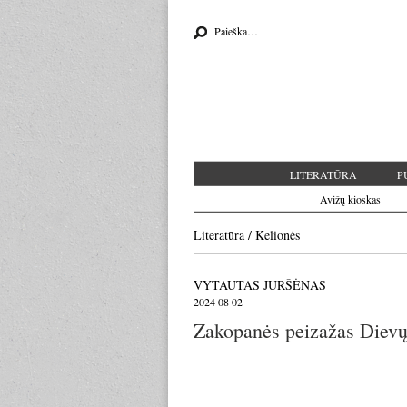
Search for:
LITERATŪRA
P
Avižų kioskas
Literatūra
/
Kelionės
VYTAUTAS JURŠĖNAS
2024 08 02
Zakopanės peizažas Dievų