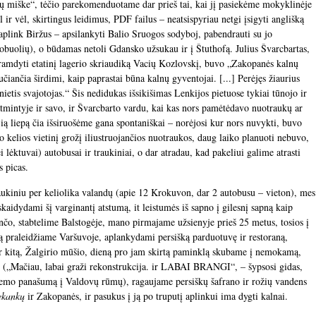
vų miške“, tėčio parekomenduotame dar prieš tai, kai jį pasiekėme mokyklinėje
 ir vėl, skirtingus leidimus, PDF failus – neatsispyriau netgi įsigyti anglišką
aplink Biržus – apsilankyti Balio Sruogos sodyboj, pabendrauti su jo
 obuolių), o būdamas netoli Gdansko užsukau ir į Štuthofą. Julius Švarcbartas,
 tramdyti etatinį lagerio skriaudiką Vacių Kozlovskį, buvo „Zakopanės kalnų
jaučiančia širdimi, kaip paprastai būna kalnų gyventojai. [...] Perėjęs žiaurius
nietis svajotojas.“ Šis nedidukas išsikišimas Lenkijos pietuose tykiai tūnojo ir
tmintyje ir savo, ir Švarcbarto vardu, kai kas nors pamėtėdavo nuotraukų ar
Šią liepą čia išsiruošėme gana spontaniškai – norėjosi kur nors nuvykti, buvo
jo kelios vietinį grožį iliustruojančios nuotraukos, daug laiko planuoti nebuvo,
 lėktuvai) autobusai ir traukiniai, o dar atradau, kad pakeliui galime atrasti
s picas.
aukiniu per keliolika valandų (apie 12 Krokuvon, dar 2 autobusu – vieton), mes
skaidydami šį varginantį atstumą, it leistumės iš sapno į gilesnį sapną kaip
rančo, stabtelime Balstogėje, mano pirmajame užsienyje prieš 25 metus, tosios į
ną praleidžiame Varšuvoje, aplankydami persišką parduotuvę ir restoraną,
ar kitą, Žalgirio mūšio, dieną pro jam skirtą paminklą skubame į nemokamą,
je („Mačiau, labai graži rekonstrukcija. ir LABAI BRANGI“, – šypsosi gidas,
kiemo panašumą į Valdovų rūmų), ragaujame persiškų šafrano ir rožių vandens
ekankų
ir Zakopanės, ir pasukus į ją po truputį aplinkui ima dygti kalnai.