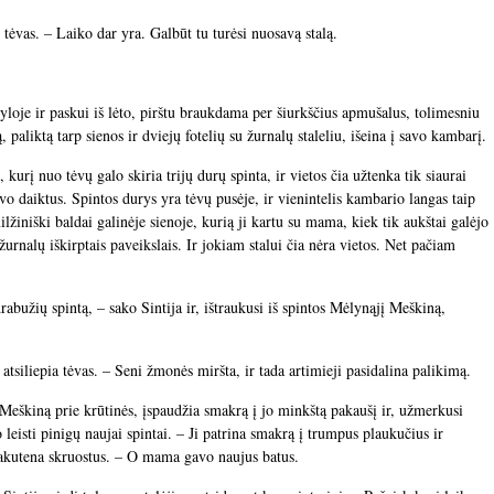
 tėvas. – Laiko dar yra. Galbūt tu turėsi nuosavą stalą.
tyloje ir paskui iš lėto, pirštu braukdama per šiurkščius apmušalus, tolimesniu
, paliktą tarp sienos ir dviejų fotelių su žurnalų staleliu, išeina į savo kambarį.
 kurį nuo tėvų galo skiria trijų durų spinta, ir vietos čia užtenka tik siaurai
avo daiktus. Spintos durys yra tėvų pusėje, ir vienintelis kambario langas taip
ilžiniški baldai galinėje sienoje, kurią ji kartu su mama, kiek tik aukštai galėjo
š žurnalų iškirptais paveikslais. Ir jokiam stalui čia nėra vietos. Net pačiam
abužių spintą, – sako Sintija ir, ištraukusi iš spintos Mėlynąjį Meškiną,
 atsiliepia tėvas. – Seni žmonės miršta, ir tada artimieji pasidalina palikimą.
į Meškiną prie krūtinės, įspaudžia smakrą į jo minkštą pakaušį ir, užmerkusi
leisti pinigų naujai spintai. – Ji patrina smakrą į trumpus plaukučius ir
 pakutena skruostus. – O mama gavo naujus batus.