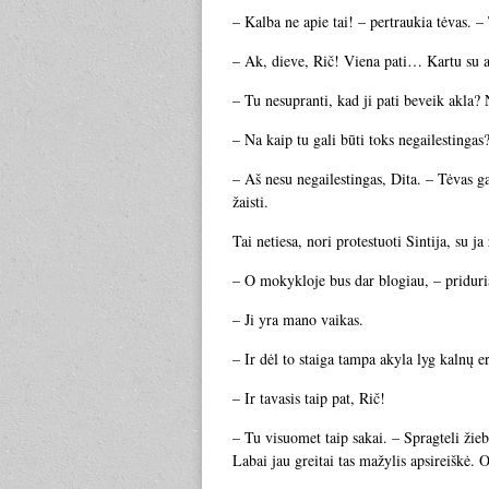
– Kalba ne apie tai! – pertraukia tėvas. – 
– Ak, dieve, Rič! Viena pati… Kartu su ak
– Tu nesupranti, kad ji pati beveik akla?
– Na kaip tu gali būti toks negailestingas
– Aš nesu negailestingas, Dita. – Tėvas ga
žaisti.
Tai netiesa, nori protestuoti Sintija, su ja
– O mokykloje bus dar blogiau, – priduri
– Ji yra mano vaikas.
– Ir dėl to staiga tampa akyla lyg kalnų er
– Ir tavasis taip pat, Rič!
– Tu visuomet taip sakai. – Spragteli žieb
Labai jau greitai tas mažylis apsireiškė. 