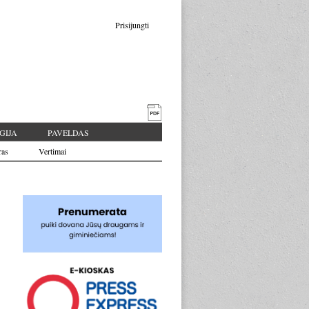
Prisijungti
GIJA
PAVELDAS
ras
Vertimai