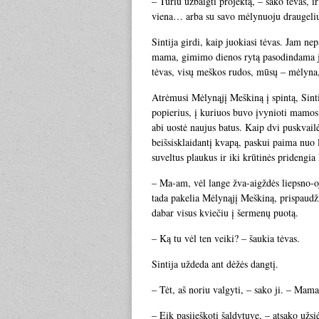
– Turiu užbaigti projektą, – sako tėvas, ir
viena… arba su savo mėlynuoju draugeli
Sintija girdi, kaip juokiasi tėvas. Jam ne
mama, gimimo dienos rytą pasodindama jį
tėvas, visų meškos rudos, mūsų – mėlyna,
Atrėmusi Mėlynąjį Meškiną į spintą, Sintij
popierius, į kuriuos buvo įvynioti mamos 
abi uostė naujus batus. Kaip dvi puskvail
beišsisklaidantį kvapą, paskui paima nuo l
suveltus plaukus ir iki krūtinės pridengia
– Ma-am, vėl lange žva-aigždės liepsno-o
tada pakelia Mėlynąjį Meškiną, prispaudži
dabar visus kviečiu į šermenų puotą.
– Ką tu vėl ten veiki? – šaukia tėvas.
Sintija uždeda ant dėžės dangtį.
– Tėt, aš noriu valgyti, – sako ji. – Ma
– Eik pasiieškoti šaldytuve, – atsako užsi