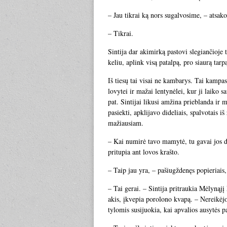
– Jau tikrai ką nors sugalvosime, – atsako
– Tikrai.
Sintija dar akimirką pastovi slegiančioje 
keliu, aplink visą patalpą, pro siaurą tarpą
Iš tiesų tai visai ne kambarys. Tai kampas,
lovytei ir mažai lentynėlei, kur ji laiko s
pat. Sintijai likusi amžina prieblanda ir m
pasiekti, apklijavo dideliais, spalvotais i
mažiausiam.
– Kai numirė tavo mamytė, tu gavai jos dr
pritupia ant lovos krašto.
– Taip jau yra, – pašiugždenęs popieriais,
– Tai gerai. – Sintija pritraukia Mėlynąj
akis, įkvepia porolono kvapą. – Nereikėjo 
tylomis susijuokia, kai apvalios ausytės