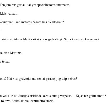
Ten jam bus geriau, tai yra specializuotas internatas.
lais vaikais.
 Nesupranti, kad metams bėgant bus tik blogiau?
?
rsiai atsidūsta. – Maži vaikai yra negailestingi. Su ja kieme niekas nenori
 žaidžia Martinis.
a tėvas.
elis? Kai visi gydytojai tau seniai pasakę, jog taip nebus?
tuvėlis, ir iki Sintijos atsklinda kartus dūmų verpetas. – Ką aš ten galiu žinoti?
O to tavo Ediko akiniai centimetro storio.