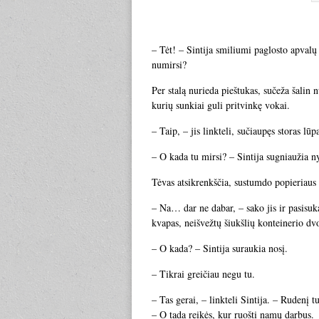
– Tėt! – Sintija smiliumi paglosto apvalų
numirsi?
Per stalą nurieda pieštukas, sučeža šalin n
kurių sunkiai guli pritvinkę vokai.
– Taip, – jis linkteli, sučiaupęs storas lū
– O kada tu mirsi? – Sintija sugniaužia n
Tėvas atsikrenkščia, sustumdo popieriaus 
– Na… dar ne dabar, – sako jis ir pasisu
kvapas, neišvežtų šiukšlių konteinerio dv
– O kada? – Sintija suraukia nosį.
– Tikrai greičiau negu tu.
– Tas gerai, – linkteli Sintija. – Rudenį t
– O tada reikės, kur ruošti namų darbus.