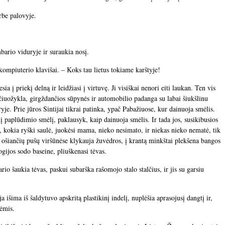
rbe palovyje.
mbario viduryje ir suraukia nosį.
 kompiuterio klavišai. – Koks tau lietus tokiame karštyje!
sia į priekį delną ir leidžiasi į virtuvę. Ji visiškai nenori eiti laukan. Ten vis
čiuožykla, girgždančios sūpynės ir automobilio padanga su labai šiukšlinu
ryje. Prie jūros Sintijai tikrai patinka, ypač Pabažiuose, kur dainuoja smėlis.
į paplūdimio smėlį, paklausyk, kaip dainuoja smėlis. Ir tada jos, susikibusios
 kokia ryški saulė, juokėsi mama, nieko nesimato, ir niekas nieko nematė, tik
 ošiančių pušų viršūnėse klykauja žuvėdros, į krantą minkštai plekšena bangos
gijos sodo baseine, pliuškenasi tėvas.
rio šaukia tėvas, paskui subarška rašomojo stalo stalčius, ir jis su garsiu
 išima iš šaldytuvo apskritą plastikinį indelį, nuplėšia aprasojusį dangtį ir,
lėmis.