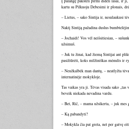
Į palangę pakšteli pirmi dideli lašai, ir j
kartu su Pilkuoju Debesimi ir plonais, drė
– Lietus, – sako Sintija ir, nesulaukusi t
Naktį Sintiją pažadina duslus bumbtelėji
– Jochaidi! Vos vėl neišsitiesiau, – sušunk
užsimuš.
– Juk tu žinai, kad žiemą Sintijai ant pl
pasižiūrėti, koks milžiniškas mėnulis ir r
– Neužkalbėk man dantų, – neatlyžta tėvas
internatinėje mokykloje.
Tas vaikas yra ji. Tėvas visada sako „tas v
beveik niekada nevadina vardu.
– Bet, Rič, – mama užsikerta, – juk mes 
– Ką pabandyti?
– Mokykla čia pat greta, net per gatvę eit