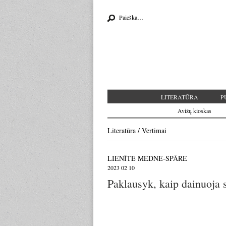
Search for:
LITERATŪRA
P
Avižų kioskas
Literatūra
/
Vertimai
LIENĪTE MEDNE-SPĀRE
2023 02 10
Paklausyk, kaip dainuoja 