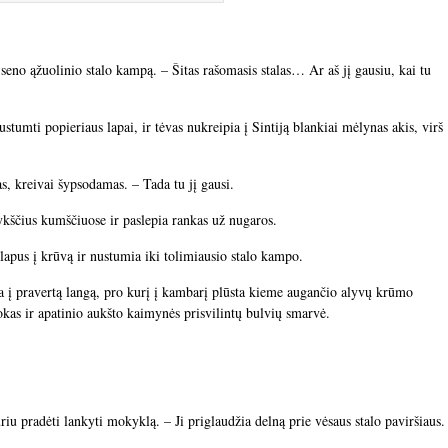
 seno ąžuolinio stalo kampą. – Šitas rašomasis stalas… Ar aš jį gausiu, kai tu
ustumti popieriaus lapai, ir tėvas nukreipia į Sintiją blankiai mėlynas akis, virš
pas, kreivai šypsodamas. – Tada tu jį gausi.
ykščius kumščiuose ir paslepia rankas už nugaros.
lapus į krūvą ir nustumia iki tolimiausio stalo kampo.
ka į pravertą langą, pro kurį į kambarį plūsta kieme augančio alyvų krūmo
okas ir apatinio aukšto kaimynės prisvilintų bulvių smarvė.
uriu pradėti lankyti mokyklą. – Ji priglaudžia delną prie vėsaus stalo paviršiaus.