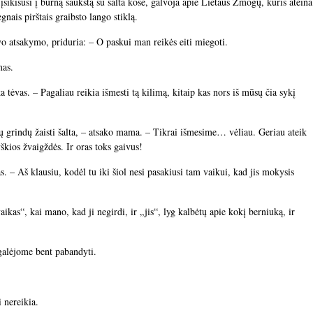
i, įsikišusi į burną šaukštą su šalta koše, galvoja apie Lietaus Žmogų, kuris ateina
gnais pirštais graibsto lango stiklą.
ėvo atsakymo, priduria: – O paskui man reikės eiti miegoti.
mas.
a tėvas. – Pagaliau reikia išmesti tą kilimą, kitaip kas nors iš mūsų čia sykį
ikų grindų žaisti šalta, – atsako mama. – Tikrai išmesime… vėliau. Geriau ateik
yškios žvaigždės. Ir oras toks gaivus!
. – Aš klausiu, kodėl tu iki šiol nesi pasakiusi tam vaikui, kad jis mokysis
aikas“, kai mano, kad ji negirdi, ir „jis“, lyg kalbėtų apie kokį berniuką, ir
galėjome bent pabandyti.
i nereikia.