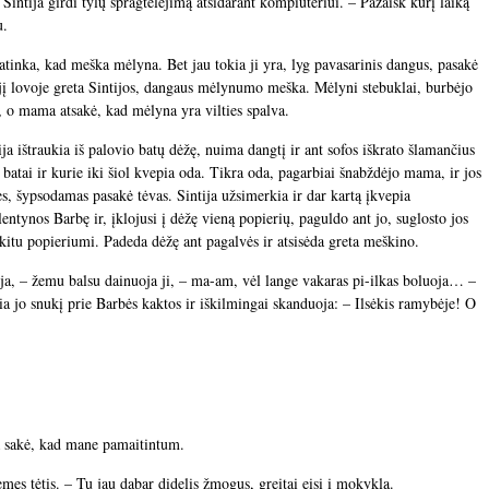
 Sintija girdi tylų spragtelėjimą atsidarant kompiuteriui. – Pažaisk kurį laiką
u.
patinka, kad meška mėlyna. Bet jau tokia ji yra, lyg pavasarinis dangus, pasakė
 lovoje greta Sintijos, dangaus mėlynumo meška. Mėlyni stebuklai, burbėjo
 o mama atsakė, kad mėlyna yra vilties spalva.
a ištraukia iš palovio batų dėžę, nuima dangtį ir ant sofos iškrato šlamančius
batai ir kurie iki šiol kvepia oda. Tikra oda, pagarbiai šnabždėjo mama, ir jos
ės, šypsodamas pasakė tėvas. Sintija užsimerkia ir dar kartą įkvepia
entynos Barbę ir, įklojusi į dėžę vieną popierių, paguldo ant jo, suglosto jos
 kitu popieriumi. Padeda dėžę ant pagalvės ir atsisėda greta meškino.
ja, – žemu balsu dainuoja ji, – ma-am, vėl lange vakaras pi-ilkas boluoja… –
a jo snukį prie Barbės kaktos ir iškilmingai skanduoja: – Ilsėkis ramybėje! O
ma sakė, kad mane pamaitintum.
ėmęs tėtis. – Tu jau dabar didelis žmogus, greitai eisi į mokyklą.