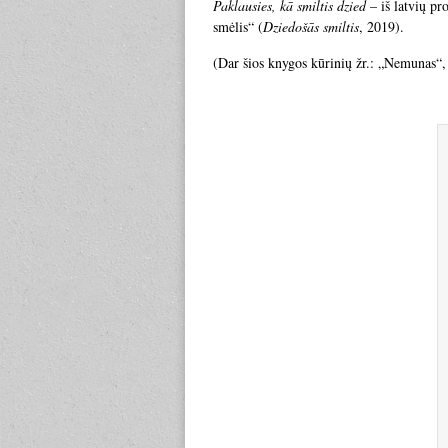
Paklausies, kā smiltis dzied
– iš latvių pr
smėlis“ (
Dziedošās smiltis
, 2019).
(Dar šios knygos kūrinių žr.: „Nemunas“, 