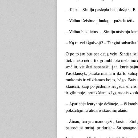
– Taip. – Sintija paslepia batų dėžę su Ba
– Vėliau išeisime į lauką, – pažada tėtis.
– Vėliau bus lietus. – Sintija atsistoja ka
– Ką tu vėl išgalvoji? – Tingiai subarška
O po to jau bus per daug vėlu. Sintija ištie
tiek nieko nėra, tik grumbluota metalinė 
smėliu, visiškai nepanašiu į tą, kuris pajū
Pasiklausyk, pasakė mama ir įkirto kulną 
rankomis ir vilkdamos kojas, bėgo. Baisu,
klausėsi, kaip po pėdomis šiugžda smėlis,
ir gilumoje, prunkšdamas lyg ruonis zoolo
– Apatinėje lentynoje dešinėje, – iš kamba
pokštelėjimu atidaro skardinę alaus.
– Žinau, ten yra mano ryžių košė. – Sintija
pauosčiusi turinį, priduria: – Su spanguo