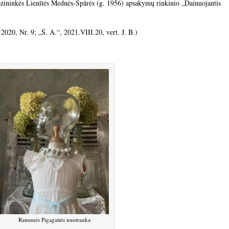
ozininkės Lienītės Mednės-Spārės (g. 1956) apsakymų rinkinio „Dainuojantis
2020, Nr. 9; „Š. A.“, 2021.VIII.20, vert. J. B.)
Ramunės Pigagaitės nuotrauka