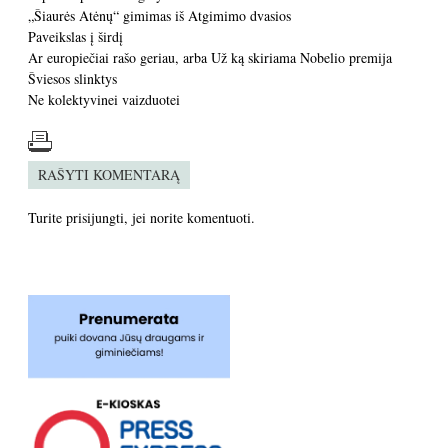
„Šiaurės Atėnų“ gimimas iš Atgimimo dvasios
Paveikslas į širdį
Ar europiečiai rašo geriau, arba Už ką skiriama Nobelio premija
Šviesos slinktys
Ne kolektyvinei vaizduotei
RAŠYTI KOMENTARĄ
Turite
prisijungti
, jei norite komentuoti.