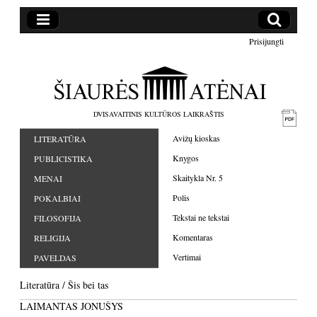
Prisijungti
DVISAVAITINIS KULTŪROS LAIKRAŠTIS
Avižų kioskas
LITERATŪRA
Knygos
PUBLICISTIKA
Skaitykla Nr. 5
MENAI
Polis
POKALBIAI
Tekstai ne tekstai
FILOSOFIJA
Komentaras
RELIGIJA
Vertimai
PAVELDAS
Literatūra
/
Šis bei tas
LAIMANTAS JONUŠYS