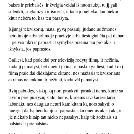
balsės ir priebalsės, ir žvelgia veidai iš nuotraukų, tu jį gali
sulenkti, suglamžyti ir išmesti, ir tada jo nelieka, tau niekur
kitur nebėra to, kas ten parašyta.
Įsijungi televizorių, matai gyvą pasaulį, judančius žmones,
netolimoje arba tolimoje praeityje arba tiesiogiai čia pat dabar
– jie visi tikri ir paprasti. Įžymybės praeina tau pro akis ir
išnyksta, jos paprastos.
Gailiesi, kad praleidai per televiziją rodytą filmą, ir nežinia,
kada jį pamatysi, bet nueini į kiną, o paskui gailiesi, kad kokį
filmą praleidai didžiajame ekrane, nes mažasis televizoriaus
ekranas netenkina, ir nežinai, kada vėl pamatysi.
Rytą pabudęs, viską, ką nori pasakyti, pasakai tiems, kurie su
tavimi prie pusryčių stalo, tiems, kuriems išvakarėse tarei
labanakt, nes daugiau neturi kam kitam ką nors sakyti; o
nuėjęs į darbą bendrauji su paprastais žmonėmis akis į akį, ir
jie niekaip kitaip tau nieko nepasakys, kaip tik žodžiais su
balsiais ir priebalsiais.