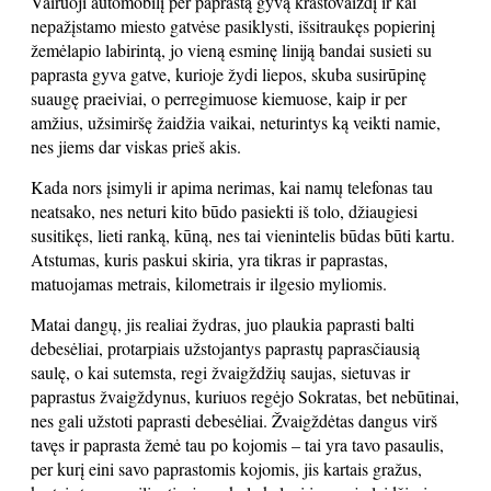
Vairuoji automobilį per paprastą gyvą kraštovaizdį ir kai
nepažįstamo miesto gatvėse pasiklysti, išsitraukęs popierinį
žemėlapio labirintą, jo vieną esminę liniją bandai susieti su
paprasta gyva gatve, kurioje žydi liepos, skuba susirūpinę
suaugę praeiviai, o perregimuose kiemuose, kaip ir per
amžius, užsimiršę žaidžia vaikai, neturintys ką veikti namie,
nes jiems dar viskas prieš akis.
Kada nors įsimyli ir apima nerimas, kai namų telefonas tau
neatsako, nes neturi kito būdo pasiekti iš tolo, džiaugiesi
susitikęs, lieti ranką, kūną, nes tai vienintelis būdas būti kartu.
Atstumas, kuris paskui skiria, yra tikras ir paprastas,
matuojamas metrais, kilometrais ir ilgesio myliomis.
Matai dangų, jis realiai žydras, juo plaukia paprasti balti
debesėliai, protarpiais užstojantys paprastų paprasčiausią
saulę, o kai sutemsta, regi žvaigždžių saujas, sietuvas ir
paprastus žvaigždynus, kuriuos regėjo Sokratas, bet nebūtinai,
nes gali užstoti paprasti debesėliai. Žvaigždėtas dangus virš
tavęs ir paprasta žemė tau po kojomis – tai yra tavo pasaulis,
per kurį eini savo paprastomis kojomis, jis kartais gražus,