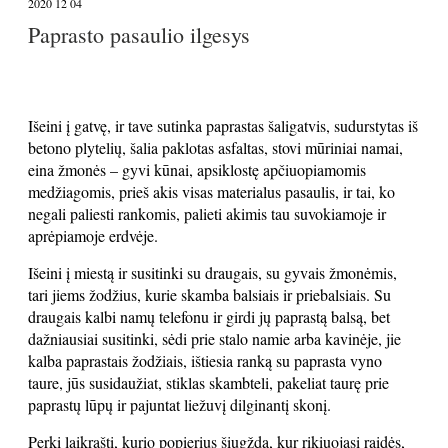
2020 12 04
Paprasto pasaulio ilgesys
Išeini į gatvę, ir tave sutinka paprastas šaligatvis, sudurstytas iš
betono plytelių, šalia paklotas asfaltas, stovi mūriniai namai,
eina žmonės – gyvi kūnai, apsiklostę apčiuopiamomis
medžiagomis, prieš akis visas materialus pasaulis, ir tai, ko
negali paliesti rankomis, palieti akimis tau suvokiamoje ir
aprėpiamoje erdvėje.
Išeini į miestą ir susitinki su draugais, su gyvais žmonėmis,
tari jiems žodžius, kurie skamba balsiais ir priebalsiais. Su
draugais kalbi namų telefonu ir girdi jų paprastą balsą, bet
dažniausiai susitinki, sėdi prie stalo namie arba kavinėje, jie
kalba paprastais žodžiais, ištiesia ranką su paprasta vyno
taure, jūs susidaužiat, stiklas skambteli, pakeliat taurę prie
paprastų lūpų ir pajuntat liežuvį dilginantį skonį.
Perki laikraštį, kurio popierius šiugžda, kur rikiuojasi raidės,