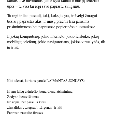
kartais tave nuviliantis, jame kyla kalnai ir nuo jų leidžiasi
upės – tu visa tai regi savo paprastu žvilgsniu.
Tu regi ir lieti pasaulį, tokį, koks jis yra, ir žvelgi žmogui
tiesiai į paprastas akis, ir mūsų praeitis tėra įamžinta
prisiminimuose bei paprastose popierinėse nuotraukose.
Ir jokių kompiuterių, jokio interneto, jokio feisbuko, jokių
mobiliųjų telefonų, jokio navigatoriaus, jokios virtualybės, tik
tu ir aš.
Kiti tekstai, kuriuos parašė LAIMANTAS JONUŠYS:
Iš anų laikų atėniečio jaunų dienų atsiminimų
Žodyno lietuviškumas
Ne rojus, bet pasaulis kitas
„Invalidas“, „negras“, „čigonas“ ir kiti
Paprasto pasaulio ilgesys