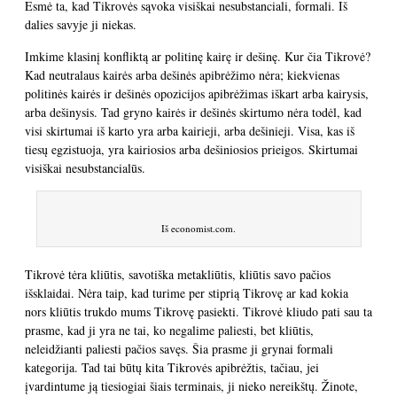
Esmė ta, kad Tikrovės sąvoka visiškai nesubstanciali, formali. Iš
dalies savyje ji niekas.
Imkime klasinį konfliktą ar politinę kairę ir dešinę. Kur čia Tikrovė?
Kad neutralaus kairės arba dešinės apibrėžimo nėra; kiekvienas
politinės kairės ir dešinės opozicijos apibrėžimas iškart arba kairysis,
arba dešinysis. Tad gryno kairės ir dešinės skirtumo nėra todėl, kad
visi skirtumai iš karto yra arba kairieji, arba dešinieji. Visa, kas iš
tiesų egzistuoja, yra kairiosios arba dešiniosios prieigos. Skirtumai
visiškai nesubstancialūs.
Iš economist.com.
Tikrovė tėra kliūtis, savotiška metakliūtis, kliūtis savo pačios
išsklaidai. Nėra taip, kad turime per stiprią Tikrovę ar kad kokia
nors kliūtis trukdo mums Tikrovę pasiekti. Tikrovė kliudo pati sau ta
prasme, kad ji yra ne tai, ko negalime paliesti, bet kliūtis,
neleidžianti paliesti pačios savęs. Šia prasme ji grynai formali
kategorija. Tad tai būtų kita Tikrovės apibrėžtis, tačiau, jei
įvardintume ją tiesiogiai šiais terminais, ji nieko nereikštų. Žinote,