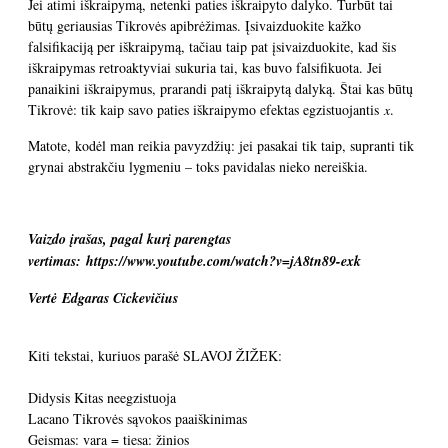
Jei atimi iškraipymą, netenki paties iškraipyto dalyko. Turbūt tai
būtų geriausias Tikrovės apibrėžimas. Įsivaizduokite kažko
falsifikaciją per iškraipymą, tačiau taip pat įsivaizduokite, kad šis
iškraipymas retroaktyviai sukuria tai, kas buvo falsifikuota. Jei
panaikini iškraipymus, prarandi patį iškraipytą dalyką. Štai kas būtų
Tikrovė: tik kaip savo paties iškraipymo efektas egzistuojantis
x
.
Matote, kodėl man reikia pavyzdžių: jei pasakai tik taip, supranti tik
grynai abstrakčiu lygmeniu – toks pavidalas nieko nereiškia.
Vaizdo įrašas, pagal kurį parengtas
vertimas:
https://www.youtube.com/watch?v=jA8tn89-exk
Vertė Edgaras Cickevičius
Kiti tekstai, kuriuos parašė SLAVOJ ŽIŽEK:
Didysis Kitas neegzistuoja
Lacano Tikrovės sąvokos paaiškinimas
Geismas: vara = tiesa: žinios