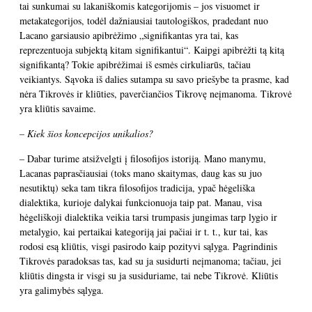
tai sunkumai su lakaniškomis kategorijomis – jos visuomet ir
metakategorijos, todėl dažniausiai tautologiškos, pradedant nuo
Lacano garsiausio apibrėžimo „signifikantas yra tai, kas
reprezentuoja subjektą kitam signifikantui“. Kaipgi apibrėžti tą kitą
signifikantą? Tokie apibrėžimai iš esmės cirkuliarūs, tačiau
veikiantys. Sąvoka iš dalies sutampa su savo priešybe ta prasme, kad
nėra Tikrovės ir kliūties, paverčiančios Tikrovę neįmanoma. Tikrovė
yra kliūtis savaime.
– Kiek šios koncepcijos unikalios?
– Dabar turime atsižvelgti į filosofijos istoriją. Mano manymu,
Lacanas paprasčiausiai (toks mano skaitymas, daug kas su juo
nesutiktų) seka tam tikra filosofijos tradicija, ypač hėgeliška
dialektika, kurioje dalykai funkcionuoja taip pat. Manau, visa
hėgeliškoji dialektika veikia tarsi trumpasis jungimas tarp lygio ir
metalygio, kai pertaikai kategoriją jai pačiai ir t. t., kur tai, kas
rodosi esą kliūtis, visgi pasirodo kaip pozityvi sąlyga. Pagrindinis
Tikrovės paradoksas tas, kad su ja susidurti neįmanoma; tačiau, jei
kliūtis dingsta ir visgi su ja susiduriame, tai nebe Tikrovė. Kliūtis
yra galimybės sąlyga.