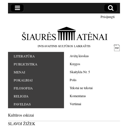
Prisijungti
DVISAVAITINIS KULTŪROS LAIKRAŠTIS
Avižų kioskas
LITERATŪRA
Knygos
PUBLICISTIKA
Skaitykla Nr. 5
MENAI
Polis
POKALBIAI
Tekstai ne tekstai
FILOSOFIJA
Komentaras
RELIGIJA
Vertimai
PAVELDAS
Kultūros eskizai
SLAVOJ ŽIŽEK