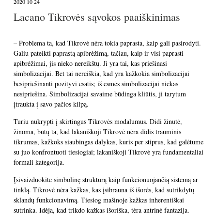
2020 10 24
Lacano Tikrovės sąvokos paaiškinimas
– Problema ta, kad Tikrovė nėra tokia paprasta, kaip gali pasirodyti.
Galiu pateikti paprastą apibrėžimą, tačiau, kaip ir visi paprasti
apibrėžimai, jis nieko nereikštų. Ji yra tai, kas priešinasi
simbolizacijai. Bet tai nereiškia, kad yra kažkokia simbolizacijai
besipriešinanti pozityvi esatis; iš esmės simbolizacijai niekas
nesipriešina. Simbolizacijai savaime būdinga kliūtis, ji tarytum
įtraukta į savo pačios kilpą.
Turiu nukrypti į skirtingus Tikrovės modalumus. Didi žinutė,
žinoma, būtų ta, kad lakaniškoji Tikrovė nėra didis trauminis
tikrumas, kažkoks siaubingas dalykas, kuris per stiprus, kad galėtume
su juo konfrontuoti tiesiogiai; lakaniškoji Tikrovė yra fundamentaliai
formali kategorija.
Įsivaizduokite simbolinę struktūrą kaip funkcionuojančią sistemą ar
tinklą. Tikrovė nėra kažkas, kas įsibrauna iš išorės, kad sutrikdytų
sklandų funkcionavimą. Tiesiog mašinoje kažkas inherentiškai
sutrinka. Idėja, kad trikdo kažkas išoriška, tėra antrinė fantazija.