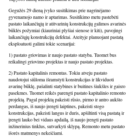
Gegužės 29 dieną įvyko susitikimas prie nagrinėjamo
gyvenamojo namo ir aptarimas. Susitikimo metu pastebėti
pastato laikančiųjų ir atitvarinių konstrukcijų galimos avarinės
būklės požymiai (kiauriniai plyšiai sienose ir kiti), pavojingi
laikančiųjų konstrukcijų defektai. Ateityje planuojant pastatą
eksploatuoti galimi tokie scenarijai:
1) pastato griovimas ir naujo pastato statyba. Tuomet bus
reikalingi griovimo projektas ir naujo pastato projektas.
2) Pastato kapitalinis remontas. Tokiu atveju pastato
naudotojui siūloma išramstyti konstrukcijas ir likviduoti
avarinę būklę, pašalinti statybines ir buitines šiukšles ir gaisro
pasekmes. Tuomet reikės parengti pastato kapitalinio remonto
projektą. Pagal projektą pakeisti rūsio, pirmo ir antro aukšto
perdangas, iš naujo įrengti laiptines, pakeisti stogo
konstrukcijas, pakeisti langus ir duris, apšiltinti visą pastatą ir
įrengti lauko bei vidaus apdailą, iš naujo įrengti pastato
inžinerinius tinklus, sutvarkyti sklypą. Remonto metu pastato
išorės matmenys nekeičiami.