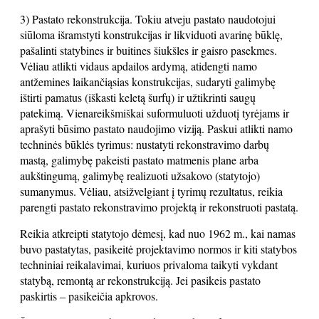
3) Pastato rekonstrukcija. Tokiu atveju pastato naudotojui
siūloma išramstyti konstrukcijas ir likviduoti avarinę būklę,
pašalinti statybines ir buitines šiukšles ir gaisro pasekmes.
Vėliau atlikti vidaus apdailos ardymą, atidengti namo
antžemines laikančiąsias konstrukcijas, sudaryti galimybę
ištirti pamatus (iškasti keletą šurfų) ir užtikrinti saugų
patekimą. Vienareikšmiškai suformuluoti užduotį tyrėjams ir
aprašyti būsimo pastato naudojimo viziją. Paskui atlikti namo
techninės būklės tyrimus: nustatyti rekonstravimo darbų
mastą, galimybę pakeisti pastato matmenis plane arba
aukštingumą, galimybę realizuoti užsakovo (statytojo)
sumanymus. Vėliau, atsižvelgiant į tyrimų rezultatus, reikia
parengti pastato rekonstravimo projektą ir rekonstruoti pastatą.
Reikia atkreipti statytojo dėmesį, kad nuo 1962 m., kai namas
buvo pastatytas, pasikeitė projektavimo normos ir kiti statybos
techniniai reikalavimai, kuriuos privaloma taikyti vykdant
statybą, remontą ar rekonstrukciją. Jei pasikeis pastato
paskirtis – pasikeičia apkrovos.