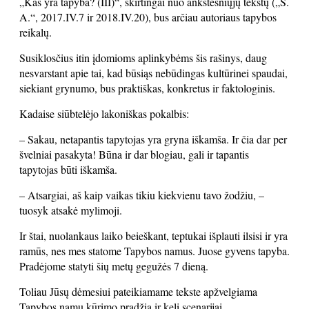
„Kas yra tapyba? (III)“, skirtingai nuo ankstesniųjų tekstų („Š.
A.“, 2017.IV.7 ir 2018.IV.20), bus arčiau autoriaus tapybos
reikalų.
Susiklosčius itin įdomioms aplinkybėms šis rašinys, daug
nesvarstant apie tai, kad būsiąs nebūdingas kultūrinei spaudai,
siekiant grynumo, bus praktiškas, konkretus ir faktologinis.
Kadaise siūbtelėjo lakoniškas pokalbis:
– Sakau, netapantis tapytojas yra gryna iškamša. Ir čia dar per
švelniai pasakyta! Būna ir dar blogiau, gali ir tapantis
tapytojas būti iškamša.
– Atsargiai, aš kaip vaikas tikiu kiekvienu tavo žodžiu, –
tuosyk atsakė mylimoji.
Ir štai, nuolankaus laiko beieškant, teptukai išplauti ilsisi ir yra
ramūs, nes mes statome Tapybos namus. Juose gyvens tapyba.
Pradėjome statyti šių metų gegužės 7 dieną.
Toliau Jūsų dėmesiui pateikiamame tekste apžvelgiama
Tapybos namų kūrimo pradžia ir keli scenarijai.