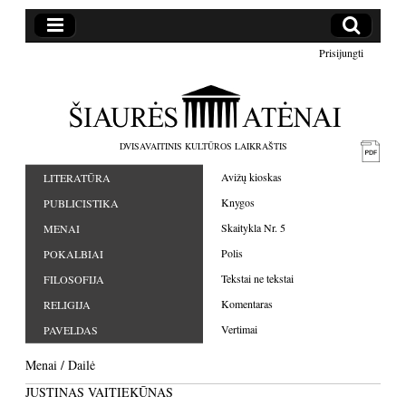
Prisijungti
DVISAVAITINIS KULTŪROS LAIKRAŠTIS
Avižų kioskas
LITERATŪRA
Knygos
PUBLICISTIKA
Skaitykla Nr. 5
MENAI
Polis
POKALBIAI
Tekstai ne tekstai
FILOSOFIJA
Komentaras
RELIGIJA
Vertimai
PAVELDAS
Menai
/
Dailė
JUSTINAS VAITIEKŪNAS