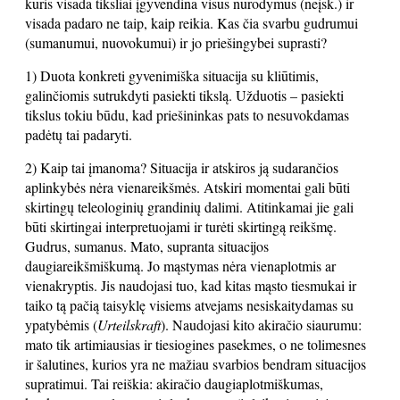
kuris visada tiksliai įgyvendina visus nurodymus (neįsk.) ir
visada padaro ne taip, kaip reikia. Kas čia svarbu gudrumui
(sumanumui, nuovokumui) ir jo priešingybei suprasti?
1) Duota konkreti gyvenimiška situacija su kliūtimis,
galinčiomis sutrukdyti pasiekti tikslą. Užduotis – pasiekti
tikslus tokiu būdu, kad priešininkas pats to nesuvokdamas
padėtų tai padaryti.
2) Kaip tai įmanoma? Situacija ir atskiros ją sudarančios
aplinkybės nėra vienareikšmės. Atskiri momentai gali būti
skirtingų teleologinių grandinių dalimi. Atitinkamai jie gali
būti skirtingai interpretuojami ir turėti skirtingą reikšmę.
Gudrus, sumanus. Mato, supranta situacijos
daugiareikšmiškumą. Jo mąstymas nėra vienaplotmis ar
vienakryptis. Jis naudojasi tuo, kad kitas mąsto tiesmukai ir
taiko tą pačią taisyklę visiems atvejams nesiskaitydamas su
ypatybėmis (
Urteilskraft
). Naudojasi kito akiračio siaurumu:
mato tik artimiausias ir tiesiogines pasekmes, o ne tolimesnes
ir šalutines, kurios yra ne mažiau svarbios bendram situacijos
supratimui. Tai reiškia: akiračio daugiaplotmiškumas,