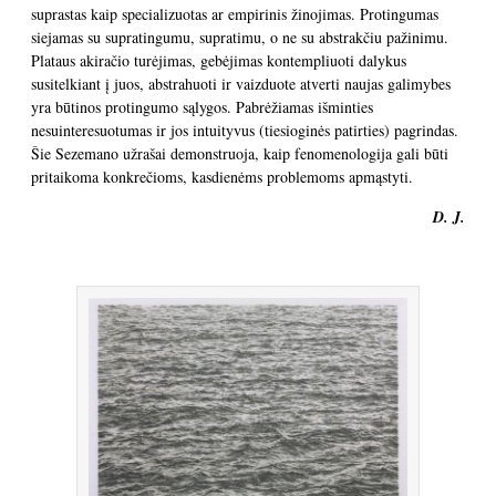
suprastas kaip specializuotas ar empirinis žinojimas. Protingumas
siejamas su supratingumu, supratimu, o ne su abstrakčiu pažinimu.
Plataus akiračio turėjimas, gebėjimas kontempliuoti dalykus
susitelkiant į juos, abstrahuoti ir vaizduote atverti naujas galimybes
yra būtinos protingumo sąlygos. Pabrėžiamas išminties
nesuinteresuotumas ir jos intuityvus (tiesioginės patirties) pagrindas.
Šie Sezemano užrašai demonstruoja, kaip fenomenologija gali būti
pritaikoma konkrečioms, kasdienėms problemoms apmąstyti.
D. J.