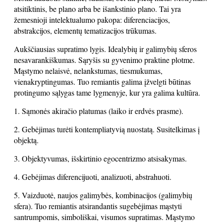
atsitiktinis, be plano arba be išankstinio plano. Tai yra
žemesnioji intelektualumo pakopa: diferenciacijos,
abstrakcijos, elementų tematizacijos trūkumas.
Aukščiausias supratimo lygis. Idealybių ir galimybių sferos
nesavarankiškumas. Sąryšis su gyvenimo praktine plotme.
Mąstymo nelaisvė, nelankstumas, tiesmukumas,
vienakryptingumas. Tuo remiantis galima įžvelgti būtinas
protingumo sąlygas tame lygmenyje, kur yra galima kultūra.
1. Sąmonės akiračio platumas (laiko ir erdvės prasme).
2. Gebėjimas turėti kontempliatyvią nuostatą. Susitelkimas į
objektą.
3. Objektyvumas, išskirtinio egocentrizmo atsisakymas.
4. Gebėjimas diferencijuoti, analizuoti, abstrahuoti.
5. Vaizduotė, naujos galimybės, kombinacijos (galimybių
sfera). Tuo remiantis atsirandantis sugebėjimas mąstyti
santrumpomis, simboliškai, visumos supratimas. Mąstymo