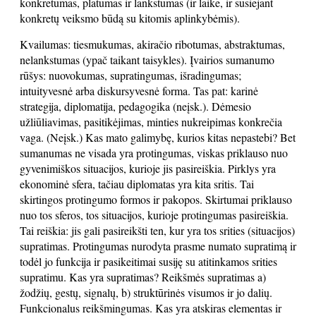
konkretumas, platumas ir lankstumas (ir laike, ir susiejant
konkretų veiksmo būdą su kitomis aplinkybėmis).
Kvailumas: tiesmukumas, akiračio ribotumas, abstraktumas,
nelankstumas (ypač taikant taisykles). Įvairios sumanumo
rūšys: nuovokumas, supratingumas, išradingumas;
intuityvesnė arba diskursyvesnė forma. Tas pat: karinė
strategija, diplomatija, pedagogika (neįsk.). Dėmesio
užliūliavimas, pasitikėjimas, minties nukreipimas konkrečia
vaga. (Neįsk.) Kas mato galimybę, kurios kitas nepastebi? Bet
sumanumas ne visada yra protingumas, viskas priklauso nuo
gyvenimiškos situacijos, kurioje jis pasireiškia. Pirklys yra
ekonominė sfera, tačiau diplomatas yra kita sritis. Tai
skirtingos protingumo formos ir pakopos. Skirtumai priklauso
nuo tos sferos, tos situacijos, kurioje protingumas pasireiškia.
Tai reiškia: jis gali pasireikšti ten, kur yra tos srities (situacijos)
supratimas. Protingumas nurodyta prasme numato supratimą ir
todėl jo funkcija ir pasikeitimai susiję su atitinkamos srities
supratimu. Kas yra supratimas? Reikšmės supratimas a)
žodžių, gestų, signalų, b) struktūrinės visumos ir jo dalių.
Funkcionalus reikšmingumas. Kas yra atskiras elementas ir