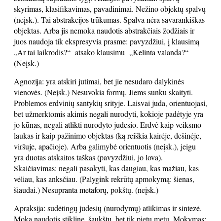
skyrimas, klasifikavimas, pavadinimai. Nežino objektų spalvų
(neįsk.). Tai abstrakcijos trūkumas. Spalva nėra savarankiškas
objektas. Arba jis nemoka naudotis abstrakčiais žodžiais ir
juos naudoja tik ekspresyvia prasme: pavyzdžiui, į klausimą
„Ar tai laikrodis?“ atsako klausimu „Kelinta valanda?“
(Neįsk.)
Agnozija: yra atskiri jutimai, bet jie nesudaro dalykinės
vienovės. (Neįsk.) Nesuvokia formų. Jiems sunku skaityti.
Problemos erdvinių santykių srityje. Laisvai juda, orientuojasi,
bet užmerktomis akimis negali nurodyti, kokioje padėtyje yra
jo kūnas, negali atlikti nurodyto judesio. Erdvė kaip veiksmo
laukas ir kaip pažinimo objektas (ką reiškia kairėje, dešinėje,
viršuje, apačioje). Arba galimybė orientuotis (neįsk.), jeigu
yra duotas atskaitos taškas (pavyzdžiui, jo lova).
Skaičiavimas: negali pasakyti, kas daugiau, kas mažiau, kas
vėliau, kas anksčiau. (Palygink rekrūtų apmokymą: šienas,
šiaudai.) Nesupranta metaforų, pokštų. (neįsk.)
Apraksija: sudėtingų judesių (nurodymų) atlikimas ir sintezė.
Moka naudotis stikline, šaukštu, bet tik pietų metu. Mokymas: