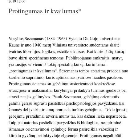
2019 12 06
Protingumas ir kvailumas*
Vosylius Sezemanas (1884–1963) Vytauto Didžiojo universitete
Kaune ir nuo 1940 metų Vilniaus universitete studentams skaitė
įvairius filosofijos, logikos, estetikos kursus. Kai kurie iš šių kursų
buvo skirti specifinėms temoms. Publikuojamas rankraštis, matyt,
yra susijęs su vienu iš tokių specialių kursų, kurio tema –
„protingumas ir kvailumas“. Sezemanas temos aptarimą pradeda nuo
kasdienio supratimo, kuris aptinkamas įvairiose liaudies pasakose.
Protingumas siejamas su gebėjimu susiorientuoti konkrečiose
situacijose ir maksimaliai kūrybingai pritaikyti turimus įgūdžius bei
atrasti naujas galimybes. Pasak Sezemano, gebėjimą orientuotis
galima geriau suprasti pasitelkus psichopatologijos pavyzdžius, kai
žmonės dėl įvairių traumų praranda turėtus gebėjimus. Tokie įprastų
gebėjimų praradimai atveria mums tai, kas dažnai lieka nepastebėta.
Taip pat autorius pasitelkia pavyzdžius iš biologijos, nes pirminė
išmanaus orientavimosi aplinkoje forma pasireiškia vabzdžių ir
kitokių gyvūnų instinktyvioje elgsenoje. Protingumas negali būti