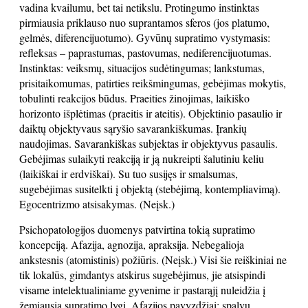
vadina kvailumu, bet tai netikslu. Protingumo instinktas
pirmiausia priklauso nuo suprantamos sferos (jos platumo,
gelmės, diferencijuotumo). Gyvūnų supratimo vystymasis:
refleksas – paprastumas, pastovumas, nediferencijuotumas.
Instinktas: veiksmų, situacijos sudėtingumas; lankstumas,
prisitaikomumas, patirties reikšmingumas, gebėjimas mokytis,
tobulinti reakcijos būdus. Praeities žinojimas, laikiško
horizonto išplėtimas (praeitis ir ateitis). Objektinio pasaulio ir
daiktų objektyvaus sąryšio savarankiškumas. Įrankių
naudojimas. Savarankiškas subjektas ir objektyvus pasaulis.
Gebėjimas sulaikyti reakciją ir ją nukreipti šalutiniu keliu
(laikiškai ir erdviškai). Su tuo susijęs ir smalsumas,
sugebėjimas susitelkti į objektą (stebėjimą, kontempliavimą).
Egocentrizmo atsisakymas. (Neįsk.)
Psichopatologijos duomenys patvirtina tokią supratimo
koncepciją. Afazija, agnozija, apraksija. Nebegalioja
ankstesnis (atomistinis) požiūris. (Neįsk.) Visi šie reiškiniai ne
tik lokalūs, gimdantys atskirus sugebėjimus, jie atsispindi
visame intelektualiniame gyvenime ir pastarąjį nuleidžia į
žemiausią supratimo lygį. Afazijos pavyzdžiai: spalvų