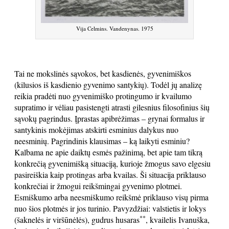
Vija Celmins. Vandenynas. 1975
Tai ne mokslinės sąvokos, bet kasdienės, gyvenimiškos
(kilusios iš kasdienio gyvenimo santykių). Todėl jų analizę
reikia pradėti nuo gyvenimiško protingumo ir kvailumo
supratimo ir vėliau pasistengti atrasti gilesnius filosofinius šių
sąvokų pagrindus. Įprastas apibrėžimas – grynai formalus ir
santykinis mokėjimas atskirti esminius dalykus nuo
neesminių. Pagrindinis klausimas – ką laikyti esminiu?
Kalbama ne apie daiktų esmės pažinimą, bet apie tam tikrą
konkrečią gyvenimišką situaciją, kurioje žmogus savo elgesiu
pasireiškia kaip protingas arba kvailas. Ši situacija priklauso
konkrečiai ir žmogui reikšmingai gyvenimo plotmei.
Esmiškumo arba neesmiškumo reikšmė priklauso visų pirma
nuo šios plotmės ir jos turinio. Pavyzdžiai: valstietis ir lokys
**
(šaknelės ir viršūnėlės), gudrus husaras
, kvailelis Ivanuška,