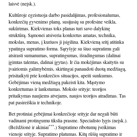
laisvė (neįsk.).
Kultūroje egzistuoja darbo pasidalijimas, profesionalumas,
konkrečių gyvenimo planų, susijusių su profesine veikla,
sukūrimas. Kiekvienas toks planas turi savo dalykinę
struktūrą. Sąmonei atsiveria konkretus amatas, technika,
mokslas, menas, į kuriuos ji įsigilina. Kiekvieną sritį atitinka
ypatinga supratimo forma. Sąryšyje su šiuo supratimu gali
atsirasti sumanumas, supratingumas, išradingumas (dalinai
įgimtas talentas, dalinai įgytas). Ir čia mokėjimas skaitytis su
įvairiomis galimybėmis, skirtingai panaudoti duotą medžiagą,
prisitaikyti prie konkrečios situacijos, apeiti sunkumus.
Gebėjimas vieną medžiagą pakeisti kita. Mąstymo
konkretumas ir lankstumas. Mokslo srityje: teorijos
pritaikymas naujiems atvejams, naujos teorijos atradimas. Tas
pat pasireiškia ir technikoje.
Bet protiniai gebėjimai konkrečioje srityje dar negali būti
vadinami protingumu tikslia prasme. Specialisto lygis (neįsk.).
***
(Beždžionė ir akiniai
.) Supratimo ribotumų įveikimas
vienoje srityje. Supratimo platumas. Kitų rūšių supratimo ir