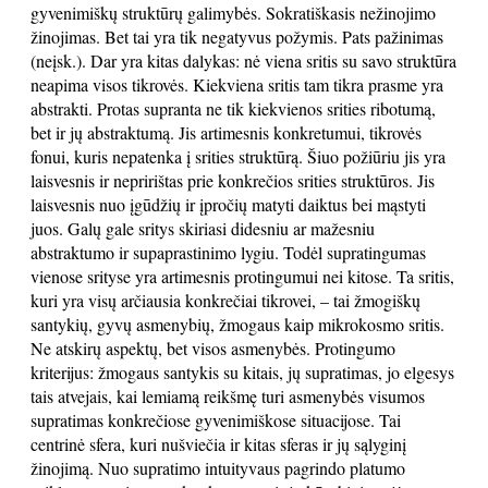
gyvenimiškų struktūrų galimybės. Sokratiškasis nežinojimo
žinojimas. Bet tai yra tik negatyvus požymis. Pats pažinimas
(neįsk.). Dar yra kitas dalykas: nė viena sritis su savo struktūra
neapima visos tikrovės. Kiekviena sritis tam tikra prasme yra
abstrakti. Protas supranta ne tik kiekvienos srities ribotumą,
bet ir jų abstraktumą. Jis artimesnis konkretumui, tikrovės
fonui, kuris nepatenka į srities struktūrą. Šiuo požiūriu jis yra
laisvesnis ir nepririštas prie konkrečios srities struktūros. Jis
laisvesnis nuo įgūdžių ir įpročių matyti daiktus bei mąstyti
juos. Galų gale sritys skiriasi didesniu ar mažesniu
abstraktumo ir supaprastinimo lygiu. Todėl supratingumas
vienose srityse yra artimesnis protingumui nei kitose. Ta sritis,
kuri yra visų arčiausia konkrečiai tikrovei, – tai žmogiškų
santykių, gyvų asmenybių, žmogaus kaip mikrokosmo sritis.
Ne atskirų aspektų, bet visos asmenybės. Protingumo
kriterijus: žmogaus santykis su kitais, jų supratimas, jo elgesys
tais atvejais, kai lemiamą reikšmę turi asmenybės visumos
supratimas konkrečiose gyvenimiškose situacijose. Tai
centrinė sfera, kuri nušviečia ir kitas sferas ir jų sąlyginį
žinojimą. Nuo supratimo intuityvaus pagrindo platumo