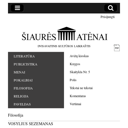
Prisijungti
DVISAVAITINIS KULTŪROS LAIKRAŠTIS
Avižų kioskas
LITERATŪRA
Knygos
PUBLICISTIKA
Skaitykla Nr. 5
MENAI
Polis
POKALBIAI
Tekstai ne tekstai
FILOSOFIJA
Komentaras
RELIGIJA
Vertimai
PAVELDAS
Filosofija
VOSYLIUS SEZEMANAS