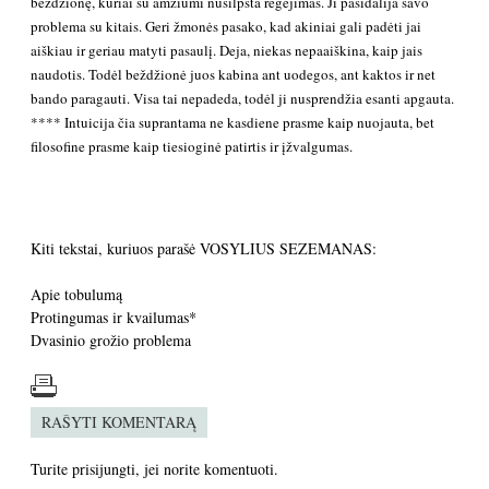
beždžionę, kuriai su amžiumi nusilpsta regėjimas. Ji pasidalija savo
problema su kitais. Geri žmonės pasako, kad akiniai gali padėti jai
aiškiau ir geriau matyti pasaulį. Deja, niekas nepaaiškina, kaip jais
naudotis. Todėl beždžionė juos kabina ant uodegos, ant kaktos ir net
bando paragauti. Visa tai nepadeda, todėl ji nusprendžia esanti apgauta.
**** Intuicija čia suprantama ne kasdiene prasme kaip nuojauta, bet
filosofine prasme kaip tiesioginė patirtis ir įžvalgumas.
Kiti tekstai, kuriuos parašė VOSYLIUS SEZEMANAS:
Apie tobulumą
Protingumas ir kvailumas*
Dvasinio grožio problema
RAŠYTI KOMENTARĄ
Turite
prisijungti
, jei norite komentuoti.