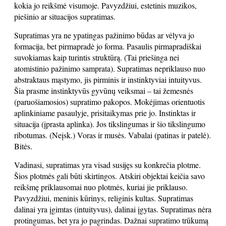
kokia jo reikšmė visumoje. Pavyzdžiui, estetinis muzikos,
piešinio ar situacijos supratimas.
Supratimas yra ne ypatingas pažinimo būdas ar vėlyva jo
formacija, bet pirmapradė jo forma. Pasaulis pirmapradiškai
suvokiamas kaip turintis struktūrą. (Tai priešinga nei
atomistinio pažinimo samprata). Supratimas nepriklauso nuo
abstraktaus mąstymo, jis pirminis ir instinktyviai intuityvus.
Šia prasme instinktyvūs gyvūnų veiksmai – tai žemesnės
(paruošiamosios) supratimo pakopos. Mokėjimas orientuotis
aplinkiniame pasaulyje, prisitaikymas prie jo. Instinktas ir
situacija (įprasta aplinka). Jos tikslingumas ir šio tikslingumo
ribotumas. (Neįsk.) Voras ir musės. Vabalai (patinas ir patelė).
Bitės.
Vadinasi, supratimas yra visad susijęs su konkrečia plotme.
Šios plotmės gali būti skirtingos. Atskiri objektai keičia savo
reikšmę priklausomai nuo plotmės, kuriai jie priklauso.
Pavyzdžiui, meninis kūrinys, religinis kultas. Supratimas
dalinai yra įgimtas (intuityvus), dalinai įgytas. Supratimas nėra
protingumas, bet yra jo pagrindas. Dažnai supratimo trūkumą