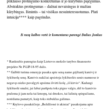
priklauso protingumo konkretumas ir jo kūrybinis pajėgumas.
Abstraktus protingumas – dažnai nevaisingas ir mažiau
kūrybingas. Išmintis – tai visiškas nesuinteresuotumas. Plati
intuicija**** kaip pagrindas.
Iš rusų kalbos vertė ir komentarus parengė Dalius Jonkus
* Rankraštis parengtas kaip Lietuvos mokslo tarybos finansuoto
projekto Nr. P-LIP-18-95 dalis.
** Galbūt turima omenyje pasaka apie seną namo grįžtantį kareivį ir
šykštuolę senę. Kareivis nakčiai apsistoja šykštuolės senės namuose ir
negavęs nieko pavalgyti apsiima išvirti košę „iš kirvio“. Kadangi
šykštuolė smalsi, jai labai parūpsta toks pigus valgis, dėl to kareivio
prašoma ji jam neša tai kruopų, tai druskos, tai lašinių spirgučiams,
norėdama pamatyti, kaip toks stebuklas galimas.
*** Krylovo pasakėčioje „Beždžionė ir akiniai“ pasakojama apie