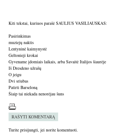
Kiti tekstai, kuriuos parašė SAULIUS VASILIAUSKAS:
Pasirinkimas
muziejų naktis
Lentyninė kaimynystė
Geltonieji krokai
Gyvename įdomiais laikais, arba Savaitė Italijos šiaurėje
Iš Dresdeno užrašų
O jeigu
Dvi sriubas
Patirti Barseloną
Šiaip tai niekada nenorėjau šuns
RAŠYTI KOMENTARĄ
Turite
prisijungti
, jei norite komentuoti.