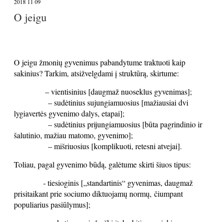
2018 11 09
O jeigu
O jeigu žmonių gyvenimus pabandytume traktuoti kaip
sakinius? Tarkim, atsižvelgdami į struktūrą, skirtume:
– vientisinius [daugmaž nuoseklus gyvenimas];
– sudėtinius sujungiamuosius [mažiausiai dvi
lygiavertės gyvenimo dalys, etapai];
– sudėtinius prijungiamuosius [būta pagrindinio ir
šalutinio, mažiau matomo, gyvenimo];
– mišriuosius [komplikuoti, retesni atvejai].
Toliau, pagal gyvenimo būdą, galėtume skirti šiuos tipus:
- tiesioginis [„standartinis“ gyvenimas, daugmaž
prisitaikant prie sociumo diktuojamų normų,
čiumpant
populiarius pasiūlymus];