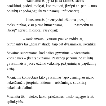
– skatinamasis [ryški įtaka kitiems; siekis
paaiškinti, padėti, mokyti, kontroliuoti, įkvėpti ar p
an. – nuo
politikų ar pedagogų iki vadinamųjų influencerių];
– klausiamasis [intensyviai ieškoma „tiesų“ –
mokslininkai, visų pirma humanitarai,
pasmerkti tų
„tiesų“ nerasti; filosofai, rašytojai];
– šaukiamasis [įvairaus plauko radikalai,
tvirtinantys tas „tiesas“ atradę; taip pat dvasininkai,
šventikai].
Savaime suprantama, kad dalies gyvenimai – vienanariai,
kitos dalies – (bent) dvinariai. Pastarieji persimainė su kitų
gyvenimais ir juose užėmė veiksnių, pažyminių ar papildinių
vietą.
Vieniems konkretaus kito gyvenimas tapo esmingiau nieko
nekeičiančiu įterpiniu, kitiems – reikšminga, struktūrą
pakeitusia dalimi.
Visa kita tik – vietos, laiko, priežasties, tikslo, sąlygos ir kt. –
aplinkybės.