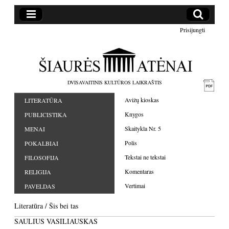
Prisijungti
DVISAVAITINIS KULTŪROS LAIKRAŠTIS
Avižų kioskas
LITERATŪRA
Knygos
PUBLICISTIKA
Skaitykla Nr. 5
MENAI
Polis
POKALBIAI
Tekstai ne tekstai
FILOSOFIJA
Komentaras
RELIGIJA
Vertimai
PAVELDAS
Literatūra
/
Šis bei tas
SAULIUS VASILIAUSKAS