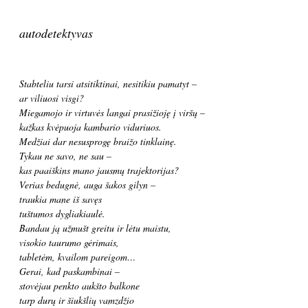
autodetektyvas
Stabteliu tarsi atsitiktinai, nesitikiu pamatyt –
ar viliuosi visgi?
Miegamojo ir virtuvės langai prasižioję į viršų –
kažkas kvėpuoja kambario viduriuos.
Medžiai dar nesusprogę braižo tinklainę.
Tykau ne savo, ne sau –
kas paaiškins mano jausmų trajektorijas?
Verias bedugnė, auga šakos gilyn –
traukia mane iš savęs
tuštumos dygliakiaulė.
Bandau ją užmušt greitu ir lėtu maistu,
visokio taurumo gėrimais,
tabletėm, kvailom pareigom…
Gerai, kad paskambinai –
stovėjau penkto aukšto balkone
tarp durų ir šiukšlių vamzdžio