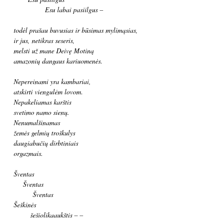
Esu labai pasiilgus –
todėl prašau buvusias ir būsimas mylimąsias,
ir jus, netikras seseris,
melsti už mane Deivę Motiną
amazonių dangaus kariuomenės.
Nepereinami yra kambariai,
atskirti viengulėm lovom.
Nepakeliamas karštis
svetimo namo sienų.
Nenumalšinamas
žemės gelmių troškulys
daugiabučių dirbtiniais
orgazmais.
Šventas
Šventas
Šventas
Šeškinės
šešiolikaaukštis – –