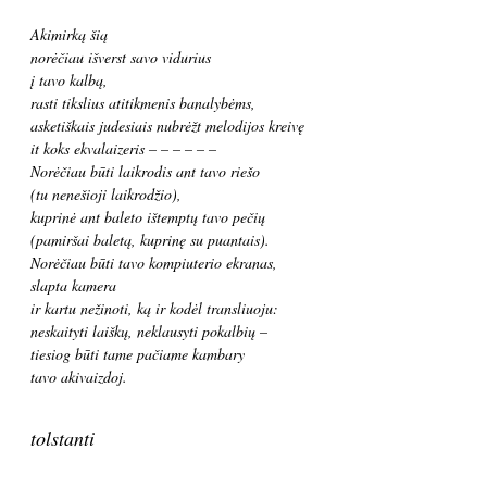
Akimirką šią
norėčiau išverst savo vidurius
į tavo kalbą,
rasti tikslius atitikmenis banalybėms,
asketiškais judesiais nubrėžt melodijos kreivę
it koks ekvalaizeris – – – – – –
Norėčiau būti laikrodis ant tavo riešo
(tu nenešioji laikrodžio),
kuprinė ant baleto ištemptų tavo pečių
(pamiršai baletą, kuprinę su puantais).
Norėčiau būti tavo kompiuterio ekranas,
slapta kamera
ir kartu nežinoti, ką ir kodėl transliuoju:
neskaityti laiškų, neklausyti pokalbių –
tiesiog būti tame pačiame kambary
tavo akivaizdoj.
tolstanti