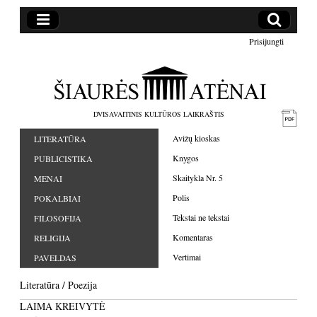
Prisijungti
DVISAVAITINIS KULTŪROS LAIKRAŠTIS
Avižų kioskas
LITERATŪRA
Knygos
PUBLICISTIKA
Skaitykla Nr. 5
MENAI
Polis
POKALBIAI
Tekstai ne tekstai
FILOSOFIJA
Komentaras
RELIGIJA
Vertimai
PAVELDAS
Literatūra
/
Poezija
LAIMA KREIVYTĖ