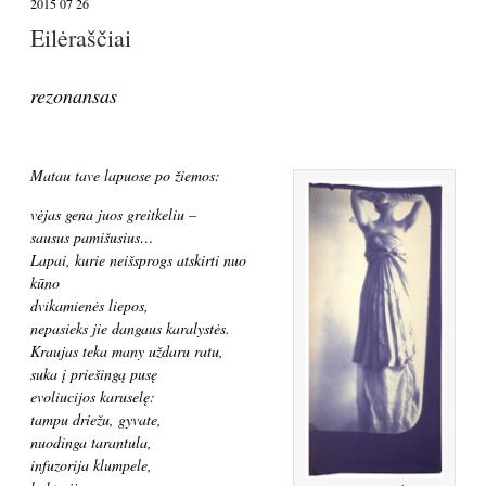
2015 07 26
Eilėraščiai
rezonansas
Matau tave lapuose po žiemos:
vėjas gena juos greitkeliu –
sausus pamišusius…
Lapai, kurie neišsprogs atskirti nuo
kūno
dvikamienės liepos,
nepasieks jie dangaus karalystės.
Kraujas teka many uždaru ratu,
suka į priešingą pusę
evoliucijos karuselę:
tampu driežu, gyvate,
nuodinga tarantula,
infuzorija klumpele,