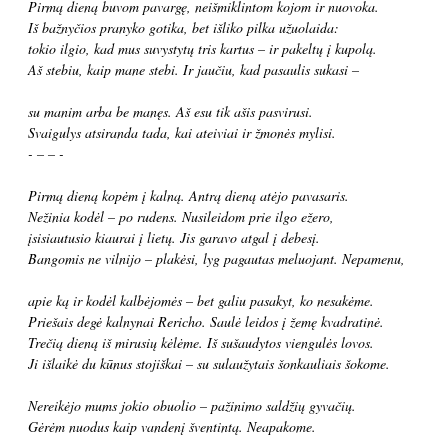
Pirmą dieną buvom pavargę, neišmiklintom kojom ir nuovoka.
Iš bažnyčios pranyko gotika, bet išliko pilka užuolaida:
tokio ilgio, kad mus suvystytų tris kartus – ir pakeltų į kupolą.
Aš stebiu, kaip mane stebi. Ir jaučiu, kad pasaulis sukasi –
su manim arba be manęs. Aš esu tik ašis pasvirusi.
Svaigulys atsiranda tada, kai ateiviai ir žmonės mylisi.
- – – -
Pirmą dieną kopėm į kalną. Antrą dieną atėjo pavasaris.
Nežinia kodėl – po rudens. Nusileidom prie ilgo ežero,
įsisiautusio kiaurai į lietų. Jis garavo atgal į debesį.
Bangomis ne vilnijo – plakėsi, lyg pagautas meluojant. Nepamenu,
apie ką ir kodėl kalbėjomės – bet galiu pasakyt, ko nesakėme.
Priešais degė kalnynai Rericho. Saulė leidos į žemę kvadratinė.
Trečią dieną iš mirusių kėlėme. Iš sušaudytos viengulės lovos.
Ji išlaikė du kūnus stojiškai – su sulaužytais šonkauliais šokome.
Nereikėjo mums jokio obuolio – pažinimo saldžių gyvačių.
Gėrėm nuodus kaip vandenį šventintą. Neapakome.