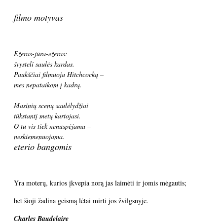
filmo motyvas
Ežeras-jūra-ežeras:
švysteli saulės kardas.
Paukščiai filmuoja Hitchcocką –
mes nepataikom į kadrą.
Masinių scenų saulėlydžiai
tūkstantį metų kartojasi.
O tu vis tiek nenuspėjama –
neskiemenuojama.
eterio bangomis
Yra moterų, kurios įkvepia norą jas laimėti ir jomis mėgautis;
bet šioji žadina geismą lėtai mirti jos žvilgsnyje.
Charles Baudelaire