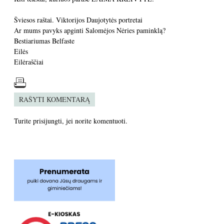
Šviesos raštai. Viktorijos Daujotytės portretai
Ar mums pavyks apginti Salomėjos Nėries paminklą?
Bestiariumas Belfaste
Eilės
Eilėraščiai
RAŠYTI KOMENTARĄ
Turite
prisijungti
, jei norite komentuoti.