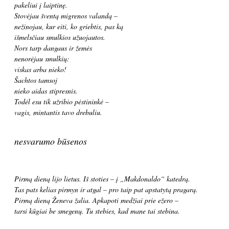
pakeliui į laiptinę.
Stovėjau šventą migrenos valandą –
nežinojau, kur eiti, ko griebtis, pas ką
išmelsčiau smulkios užuojautos.
Nors tarp dangaus ir žemės
nenorėjau smulkių:
viskas arba nieko!
Šachtos tamsoj
nieko aidas stipresnis.
Todėl esu tik užribio pėstininkė –
vagis, mintantis tavo drebuliu.
nesvarumo būsenos
Pirmą dieną lijo lietus. Iš stoties – į „Makdonaldo“ katedrą.
Tas pats kelias pirmyn ir atgal – pro taip pat apstatytą pragarą.
Pirmą dieną Ženeva žalia. Apkapoti medžiai prie ežero –
tarsi kūgiai be smegenų. Tu stebies, kad mane tai stebina.