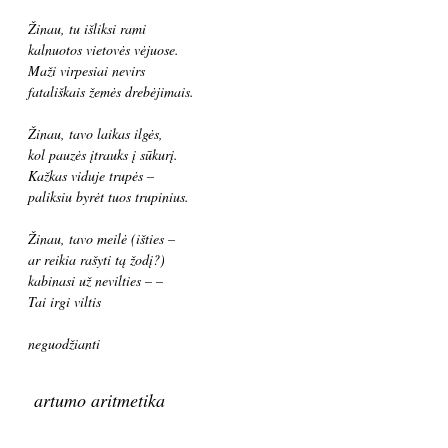
Žinau, tu išliksi rami
kalnuotos vietovės vėjuose.
Maži virpesiai nevirs
fatališkais žemės drebėjimais.
Žinau, tavo laikas ilgės,
kol pauzės įtrauks į sūkurį.
Kažkas viduje trupės –
paliksiu byrėt tuos trupinius.
Žinau, tavo meilė (išties –
ar reikia rašyti tą žodį?)
kabinasi už nevilties – –
Tai irgi viltis
neguodžianti
artumo aritmetika