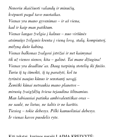
Nenoriu skaičiuoti valandų ir minučių,
kvėpuoti pagal tavo nuotaikas.
Vienas yra mano gyvenimas – ir aš viena,
kad ir kaip man patiktum.
Vienas langas žvelgia į kalnus – nuo viršūnės
atsimušęs žvilgsnis krenta į vieną lovą, stalą, kompiuterį,
mėlyną dušo kabiną.
Vienas balkonas žvalgosi įstrižai ir net kaimynai
tik už vienos sienos, kita – galinė. Tai mane džiugina!
Vienas yra deadline’as. Daug tarpinių stotelių iki finišo.
Turiu šį tą išmokti, šį tą parašyti, kol tu
tyrinėsi naujus kūnus ir senstantį savąjį.
Žemiški kūnai netraukia mano planetos –
mirusių žvaigždžių šviesa tejaudina šiltnamius.
Man labiausiai patinka ambivalentiškas oras –
ne saulė, ne lietus, ne šaltis ir ne karštis.
Tiesiog – tokie debesys. Pilki kamuoliniai debesys.
Ir vienas kavos puodelis ryte.
Kiti tekstai, kuriuos parašė LAIMA KREIVYTĖ: