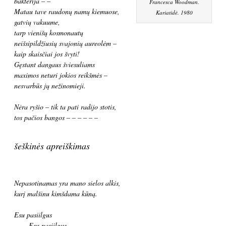
bakterija – –
Francesca Woodman.
Matau tave raudonų namų kiemuose,
Kariatidė. 1980
gatvių vakuume,
tarp vienišų kosmonautų
neišsipildžiusių svajonių aureolėm –
kaip skaisčiai jos švyti!
Gęstant dangaus šviesuliams
maximos neturi jokios reikšmės –
nesvarbūs jų nežinomieji.
Nėra ryšio – tik ta pati radijo stotis,
tos pačios bangos – – – – – –
šeškinės apreiškimas
Nepasotinamas yra mano sielos alkis,
kurį malšinu kimšdama kūną.
Esu pasiilgus
Esu pasiilgus