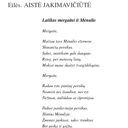
Eilės. AISTĖ JAKIMAVIČIŪTĖ
Laiškas mergaitei iš Mėnulio
Mergaite,
Mačiau tave Mėnulio ežeruose
Skinančią persikus.
Sakei, susitiksim gale dangaus
Rytoj, per meteorų lietų.
Mokysi mane skaityt žvaigždėlapius.
Mergaite,
Radau ryte pintinę persikų.
Neateisi nei šiandien, nei ryt.
Nežinau, nuliūdau ar išprotėjau.
Dabar pardavinėju persikus,
Skintus Mėnulyje.
Žmonės juokiasi, sako: trenktas.
Bet perka ir grįžta.