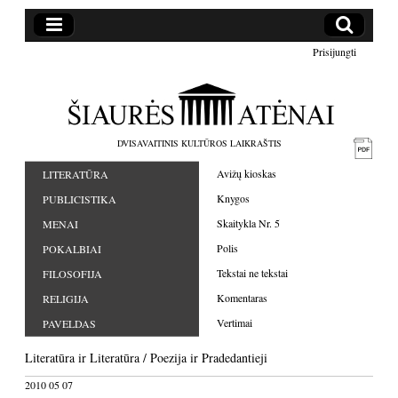
Prisijungti
DVISAVAITINIS KULTŪROS LAIKRAŠTIS
Avižų kioskas
LITERATŪRA
Knygos
PUBLICISTIKA
Skaitykla Nr. 5
MENAI
Polis
POKALBIAI
Tekstai ne tekstai
FILOSOFIJA
Komentaras
RELIGIJA
Vertimai
PAVELDAS
Literatūra
ir
Literatūra
/
Poezija
ir
Pradedantieji
2010 05 07