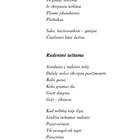
Ir ištirpusiu šerkšnu
Plauni įskaudusias
Plaštakas.
Sako, kairiarankiai – genijai.
Čiurlionis kūrė dešine.
Rudeninė tuštuma
Atsidusus į rudenio šaltį,
Dalelę sielos iškvepiu pasižmonėti.
Balti garai,
Koks gramas du,
Greit dingsta,
Grįš – tikiuosi.
Kad nebūtų taip ilgu,
Leidžiu tuštumai rudenio
Pasisvečiuoti.
Tik nesugalvok tapti
Parazitine