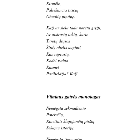
Kirmėle,
Paliekančia tuščią
Obuolių pintinę.
Kaži ar siela tada norėtų grįžti,
Ar atsirastų tokių, kurie
Turėtų drąsos
Širdy obelis auginti,
Kas suprastų,
Kodėl ruduo
Kasmet
Pasibeldžia? Kaži.
Vilniaus gatvės monologas
Nemėgstu sekmadienio
Poteksčių,
Klavišais klajojančių pirštų
Sekamų istorijų.
Nemėgstu išeinančių