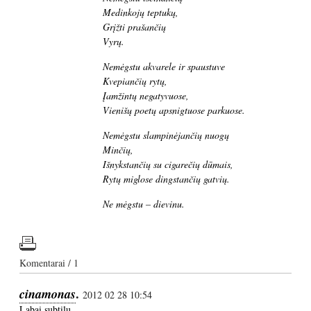
Medinkojų teptukų,
Grįžti prašančių
Vyrų.
Nemėgstu akvarele ir spaustuve
Kvepiančių rytų,
Įamžintų negatyvuose,
Vienišų poetų apsnigtuose parkuose.
Nemėgstu slampinėjančių nuogų
Minčių,
Išnykstančių su cigarečių dūmais,
Rytų miglose dingstančių gatvių.
Ne mėgstu – dievinu.
Komentarai / 1
cinamonas
.
2012 02 28 10:54
Labai subtilu…