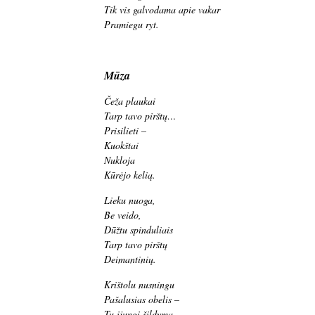
Tik vis galvodama apie vakar
Pramiegu ryt.
Mūza
Čeža plaukai
Tarp tavo pirštų…
Prisilieti –
Kuokštai
Nukloja
Kūrėjo kelią.
Lieku nuoga,
Be veido,
Dūžtu spinduliais
Tarp tavo pirštų
Deimantinių.
Krištolu nusningu
Pašalusias obelis –
Tu įjungi šildymą.