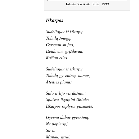
Jolanta Sereikaitė. Rožė. 1999
Iškarpos
Sudėliojau iš iškarpų
Tobulą žmogų.
Gyvenau su juo,
Išeidavau, grįždavau,
Rašiau eiles.
Sudėliojau iš iškarpų
Tobulą gyvenimą, namus,
Ateities planus.
Šalo ir lijo vis dažniau,
Spalvos ilgainiui išbluko,
Iškarpos suplyšo, pasimetė.
Gyvenu dabar gyvenimą,
Ne popierinį,
Savo.
Manau, gerai,