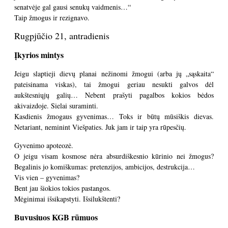
senatvėje gal gausi senukų vaidmenis…“
Taip žmogus ir rezignavo.
Rugpjūčio 21, antradienis
Įkyrios mintys
Jeigu slaptieji dievų planai nežinomi žmogui (arba jų „sąskaita“
pateisinama viskas), tai žmogui geriau nesukti galvos dėl
aukštesniųjų galių… Nebent prašyti pagalbos kokios bėdos
akivaizdoje. Sielai suraminti.
Kasdienis žmogaus gyvenimas… Toks ir būtų mūsiškis dievas.
Netariant, neminint Viešpaties. Juk jam ir taip yra rūpesčių.
Gyvenimo apoteozė.
O jeigu visam kosmose nėra absurdiškesnio kūrinio nei žmogus?
Begalinis jo komiškumas: pretenzijos, ambicijos, destrukcija…
Vis vien – gyvenimas?
Bent jau šiokios tokios pastangos.
Mėginimai išsikapstyti. Išsilukštenti?
Buvusiuos KGB rūmuos