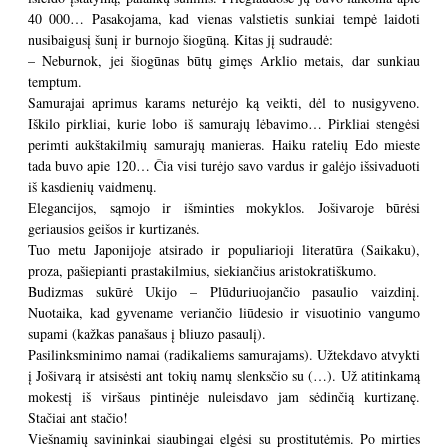
40 000… Pasakojama, kad vienas valstietis sunkiai tempė laidoti
nusibaigusį šunį ir burnojo šiogūną. Kitas jį sudraudė:
– Neburnok, jei šiogūnas būtų gimęs Arklio metais, dar sunkiau
temptum.
Samurajai aprimus karams neturėjo ką veikti, dėl to nusigyveno.
Iškilo pirkliai, kurie lobo iš samurajų lėbavimo… Pirkliai stengėsi
perimti aukštakilmių samurajų manieras. Haiku ratelių Edo mieste
tada buvo apie 120… Čia visi turėjo savo vardus ir galėjo išsivaduoti
iš kasdienių vaidmenų.
Elegancijos, sąmojo ir išminties mokyklos. Jošivaroje būrėsi
geriausios geišos ir kurtizanės.
Tuo metu Japonijoje atsirado ir populiarioji literatūra (Saikaku),
proza, pašiepianti prastakilmius, siekiančius aristokratiškumo.
Budizmas sukūrė Ukijo – Plūduriuojančio pasaulio vaizdinį.
Nuotaika, kad gyvename veriančio liūdesio ir visuotinio vangumo
supami (kažkas panašaus į bliuzo pasaulį).
Pasilinksminimo namai (radikaliems samurajams). Užtekdavo atvykti
į Jošivarą ir atsisėsti ant tokių namų slenksčio su (…). Už atitinkamą
mokestį iš viršaus pintinėje nuleisdavo jam sėdinčią kurtizanę.
Stačiai ant stačio!
Viešnamių savininkai siaubingai elgėsi su prostitutėmis. Po mirties