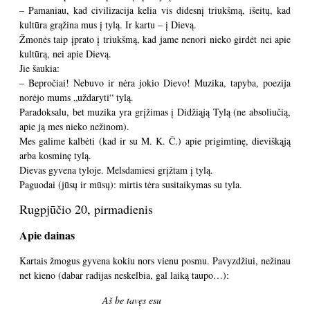
– Pamaniau, kad civilizacija kelia vis didesnį triukšmą, išeitų, kad
kultūra grąžina mus į tylą. Ir kartu – į Dievą.
Žmonės taip įprato į triukšmą, kad jame nenori nieko girdėt nei apie
kultūrą, nei apie Dievą.
Jie šaukia:
– Bepročiai! Nebuvo ir nėra jokio Dievo! Muzika, tapyba, poezija
norėjo mums „uždaryti“ tylą.
Paradoksalu, bet muzika yra grįžimas į Didžiąją Tylą (ne absoliučią,
apie ją mes nieko nežinom).
Mes galime kalbėti (kad ir su M. K. Č.) apie prigimtinę, dieviškąją
arba kosminę tylą.
Dievas gyvena tyloje. Melsdamiesi grįžtam į tylą.
Paguodai (jūsų ir mūsų): mirtis tėra susitaikymas su tyla.
Rugpjūčio 20, pirmadienis
Apie dainas
Kartais žmogus gyvena kokiu nors vienu posmu. Pavyzdžiui, nežinau
net kieno (dabar radijas neskelbia, gal laiką taupo…):
Aš be tavęs esu