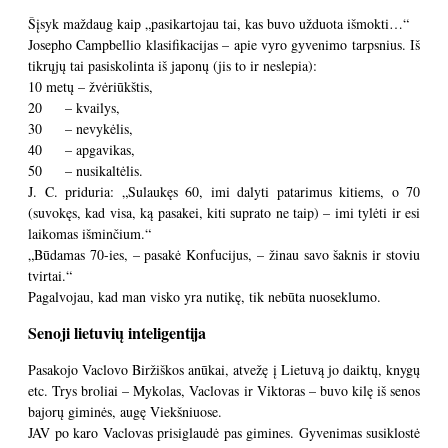
Šįsyk maždaug kaip „pasikartojau tai, kas buvo užduota išmokti…“
Josepho Campbellio klasifikacijas – apie vyro gyvenimo tarpsnius. Iš
tikrųjų tai pasiskolinta iš japonų (jis to ir neslepia):
10 metų – žvėriūkštis,
20 – kvailys,
30 – nevykėlis,
40 – apgavikas,
50 – nusikaltėlis.
J. C. priduria: „Sulaukęs 60, imi dalyti patarimus kitiems, o 70
(suvokęs, kad visa, ką pasakei, kiti suprato ne taip) – imi tylėti ir esi
laikomas išminčium.“
„Būdamas 70-ies, – pasakė Konfucijus, – žinau savo šaknis ir stoviu
tvirtai.“
Pagalvojau, kad man visko yra nutikę, tik nebūta nuoseklumo.
Senoji lietuvių inteligentija
Pasakojo Vaclovo Biržiškos anūkai, atvežę į Lietuvą jo daiktų, knygų
etc. Trys broliai – Mykolas, Vaclovas ir Viktoras – buvo kilę iš senos
bajorų giminės, augę Viekšniuose.
JAV po karo Vaclovas prisiglaudė pas gimines. Gyvenimas susiklostė