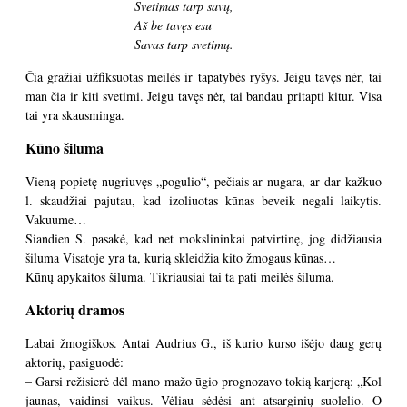
Svetimas tarp savų,
Aš be tavęs esu
Savas tarp svetimų.
Čia gražiai užfiksuotas meilės ir tapatybės ryšys. Jeigu tavęs nėr, tai
man čia ir kiti svetimi. Jeigu tavęs nėr, tai bandau pritapti kitur. Visa
tai yra skausminga.
Kūno šiluma
Vieną popietę nugriuvęs „pogulio“, pečiais ar nugara, ar dar kažkuo
l. skaudžiai pajutau, kad izoliuotas kūnas beveik negali laikytis.
Vakuume…
Šiandien S. pasakė, kad net mokslininkai patvirtinę, jog didžiausia
šiluma Visatoje yra ta, kurią skleidžia kito žmogaus kūnas…
Kūnų apykaitos šiluma. Tikriausiai tai ta pati meilės šiluma.
Aktorių dramos
Labai žmogiškos. Antai Audrius G., iš kurio kurso išėjo daug gerų
aktorių, pasiguodė:
– Garsi režisierė dėl mano mažo ūgio prognozavo tokią karjerą: „Kol
jaunas, vaidinsi vaikus. Vėliau sėdėsi ant atsarginių suolelio. O