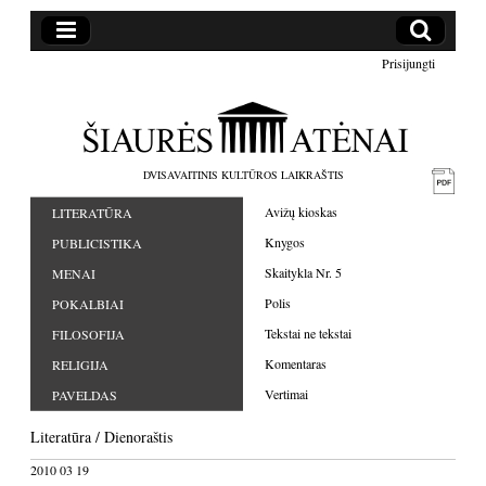
Prisijungti
DVISAVAITINIS KULTŪROS LAIKRAŠTIS
Avižų kioskas
LITERATŪRA
Knygos
PUBLICISTIKA
Skaitykla Nr. 5
MENAI
Polis
POKALBIAI
Tekstai ne tekstai
FILOSOFIJA
Komentaras
RELIGIJA
Vertimai
PAVELDAS
Literatūra
/
Dienoraštis
2010 03 19