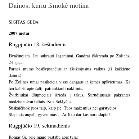
Dainos, kurių išmokė motina
SIGITAS GEDA
2007 metai
Rugpjūčio 18, šeštadienis
Išvažiuojam. Jau sukrauti lagaminai. Gandrai išskrenda po Žolinės,
24-ąją…
Parneš mums besišypsančius ir išsižiojusius vaikus (iš kažkieno
dainos).
Po Žolinės ūmai pasikeičia visas dangaus ir žemės apšvietimas. Ką
ten kalbėt apie šaltį, patraukiantį naktimis.
Žvirbliukai (šiųmečiai) išrieda į takus. Surūdijusiais pakrantės
medžiuos švarkeliais. Ko? Sėklyčių.
Suskaičiuok juos taip, kaip jie. Tuos mažesnius nei garstyčios.
Slaptasis augalų gyvenimas… Ar liko dar kas nors slapta?
Rugpjūčio 19, sekmadienis
Romas Gr. prie mano pastabų apie tylą: