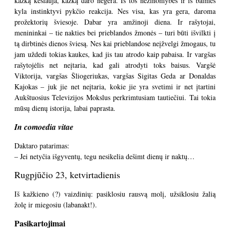
kažką kėslauja, kažką daro negera. Iš tos nežinomybės ir iš baimės
kyla instinktyvi pykčio reakcija. Nes visa, kas yra gera, daroma
prožektorių šviesoje. Dabar yra amžinoji diena. Ir rašytojai,
menininkai – tie nakties bei prieblandos žmonės – turi būti išvilkti į
tą dirbtinės dienos šviesą. Nes kai prieblandose neįžvelgi žmogaus, tu
jam uždedi tokias kaukes, kad jis tau atrodo kaip pabaisa. Ir vargšas
rašytojėlis net neįtaria, kad gali atrodyti toks baisus. Vargšė
Viktorija, vargšas Šliogeriukas, vargšas Sigitas Geda ar Donaldas
Kajokas – juk jie net neįtaria, kokie jie yra svetimi ir net įtartini
Aukštuosius Televizijos Mokslus perkrimtusiam tautiečiui. Tai tokia
mūsų dienų istorija, labai paprasta.
In comoedia vitae
Daktaro patarimas:
– Jei netyčia išgyventų, tegu nesikelia dešimt dienų ir naktų…
Rugpjūčio 23, ketvirtadienis
Iš kažkieno (?) vaizdinių: pasiklosiu rausvą molį, užsiklosiu žalią
žolę ir miegosiu (labanakt!).
Pasikartojimai