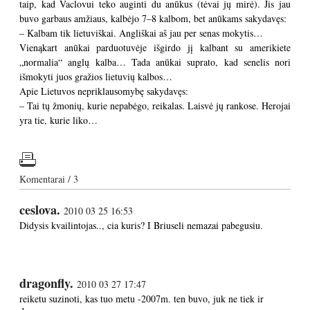
taip, kad Vaclovui teko auginti du anūkus (tėvai jų mirė). Jis jau
buvo garbaus amžiaus, kalbėjo 7–8 kalbom, bet anūkams sakydavęs:
– Kalbam tik lietuviškai. Angliškai aš jau per senas mokytis…
Vienąkart anūkai parduotuvėje išgirdo jį kalbant su amerikiete
„normalia“ anglų kalba… Tada anūkai suprato, kad senelis nori
išmokyti juos gražios lietuvių kalbos…
Apie Lietuvos nepriklausomybę sakydavęs:
– Tai tų žmonių, kurie nepabėgo, reikalas. Laisvė jų rankose. Herojai
yra tie, kurie liko…
Komentarai / 3
ceslova.
2010 03 25 16:53
Didysis kvailintojas.., cia kuris? I Briuseli nemazai pabegusiu.
dragonfly.
2010 03 27 17:47
reiketu suzinoti, kas tuo metu -2007m. ten buvo, juk ne tiek ir