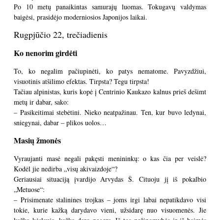
Po 10 metų panaikintas samurajų luomas. Tokugavų valdymas
baigėsi, prasidėjo moderniosios Japonijos laikai.
Rugpjūčio 22, trečiadienis
Ko nenorim girdėti
To, ko negalim pačiupinėti, ko patys nematome. Pavyzdžiui,
visuotinis atšilimo efektas. Tirpsta? Tegu tirpsta!
Tačiau alpinistas, kuris kopė į Centrinio Kaukazo kalnus prieš dešimt
metų ir dabar, sako:
– Pasikeitimai stebėtini. Nieko neatpažinau. Ten, kur buvo ledynai,
sniegynai, dabar – plikos uolos…
Masių žmonės
Vyraujanti masė negali pakęsti menininkų: o kas čia per veislė?
Kodėl jie nedirba „visų akivaizdoje“?
Geriausiai situaciją įvardijo Arvydas Š. Cituoju jį iš pokalbio
„Metuose“:
– Prisimenate stalinines trojkas – joms irgi labai nepatikdavo visi
tokie, kurie kažką darydavo vieni, užsidarę nuo visuomenės. Jie