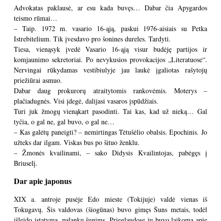
Advokatas paklausė, ar esu kada buvęs… Dabar čia Apygardos
teismo rūmai…
– Taip. 1972 m. vasario 16-ąją, paskui 1976-aisiais su Petka
Istrebitelium. Tik įvesdavo pro šonines dureles. Tardyti.
Tiesa, vienąsyk įvedė Vasario 16-ąją visur budėję partijos ir
komjaunimo sekretoriai. Po nevykusios provokacijos „Literatuose“.
Nervingai rūkydamas vestibiulyje jau laukė įgaliotas rašytojų
priežiūrai asmuo.
Dabar daug prokurorų atraitytomis rankovėmis. Moterys –
plačiadugnės. Visi įdegė, dalijasi vasaros įspūdžiais.
Turi juk žmogų vienąkart pasodinti. Tai kas, kad už nieką… Gal
tyčia, o gal ne, gal buvo, o gal ne…
– Kas galėtų paneigti? – nemirtingas Tėtušėlio obalsis. Epochinis. Jo
užteks dar ilgam. Viskas bus po šituo ženklu.
– Žmonės kvailinami, – sako Didysis Kvailintojas, pabėgęs į
Briuselį.
Dar apie japonus
XIX a. antroje pusėje Edo mieste (Tokijuje) valdė vienas iš
Tokugavų. Šis valdovas (šiogūnas) buvo gimęs Šuns metais, todėl
išleido įstatymą, palankų šunims. Prieglaudose jų buvo laikoma apie