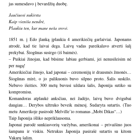
jas sumesdavo į bevardžių duobę.
Jaučiuosi nukirsta
Kaip vieniša nendrė,
Plaukiu ten, kur mane neša srovė.
1851 m. į Edo įlanką įplaukia 4 amerikiečių garlaiviai. Japonams
atrodė, kad tie laivai dega. Laivų vadas pareikalavo atverti šalį
prekybai. Šiogūnas susirgo (iš baimės).
– Puikiai žinojau, kad būsime labiau gerbiami, jei nenusileisim nė
per nagą!
Amerikiečiai žinojo, kad japonai – ceremonijų ir drausmės žmonės…
Šiogūnas mirė, o jo palikuonis buvo silpno proto. Šalis suskilo.
Nebuvo išeities. 300 metų buvusi uždara šalis, Japonija sutiko su
kompromisu.
Komandoras atplaukė anksčiau, nei žadėjo, laivų buvo dvigubai
daugiau… Derybos užtruko beveik mėnesį. Sudaryta sutartis. (Tuo
metu Amerikoje pasirodė Melville’io romanas „Mobi Dikas“…)
Taip Japonija išliko nepriklausoma.
Japonai parodė sunkiasvorių varžybas, amerikonai – privaišino juos
šampanu ir viskiu. Netrukus Japonija pasirašė sutartis su kitom
Vakarų šalim.