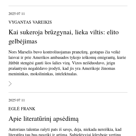
2025 07 11
VYGANTAS VAREIKIS
Kai sukeroja brūzgynai, lieka viltis: elito
gelbėjimas
Nors Marselis buvo kontroliuojamas prancūzų, gestapas čia veikė
laisvai ir prie Amerikos ambasados tykojo ieškomų emigrantų, kurie
žūtbūt stengėsi gauti šios šalies vizą. Vizos neišduodavo, jeigu
prašantysis negalėdavo įrodyti, kad jis yra Amerikoje žinomas
menininkas, mokslininkas, intelektualas.
2025 07 11
EGLĖ FRANK
Apie literatūrinį apsėdimą
Autoriaus talentas rašyti pats iš savęs, deja, niekada nereiškia, kad
literatūra tau bus paveiki ir artima. Subjektyviai kūryboje vertinu