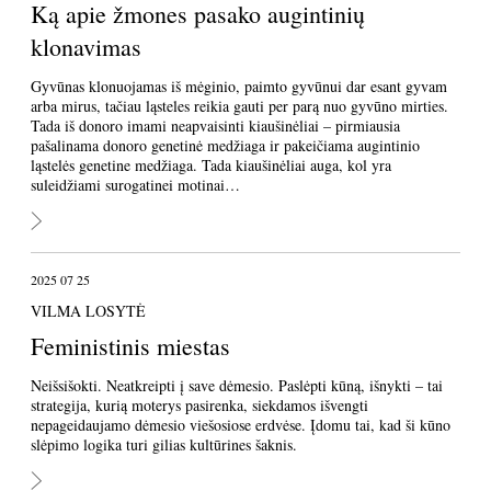
Ką apie žmones pasako augintinių
klonavimas
Gyvūnas klonuojamas iš mėginio, paimto gyvūnui dar esant gyvam
arba mirus, tačiau ląsteles reikia gauti per parą nuo gyvūno mirties.
Tada iš donoro imami neapvaisinti kiaušinėliai – pirmiausia
pašalinama donoro genetinė medžiaga ir pakeičiama augintinio
ląstelės genetine medžiaga. Tada kiaušinėliai auga, kol yra
suleidžiami surogatinei motinai…
2025 07 25
VILMA LOSYTĖ
Feministinis miestas
Neišsišokti. Neatkreipti į save dėmesio. Paslėpti kūną, išnykti – tai
strategija, kurią moterys pasirenka, siekdamos išvengti
nepageidaujamo dėmesio viešosiose erdvėse. Įdomu tai, kad ši kūno
slėpimo logika turi gilias kultūrines šaknis.