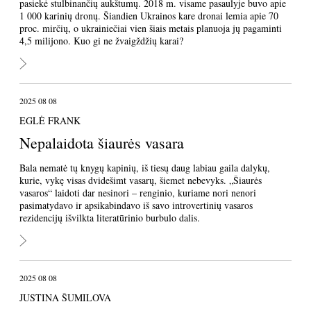
pasiekė stulbinančių aukštumų. 2018 m. visame pasaulyje buvo apie
1 000 karinių dronų. Šiandien Ukrainos kare dronai lemia apie 70
proc. mirčių, o ukrainiečiai vien šiais metais planuoja jų pagaminti
4,5 milijono. Kuo gi ne žvaigždžių karai?
2025 08 08
EGLĖ FRANK
Nepalaidota šiaurės vasara
Bala nematė tų knygų kapinių, iš tiesų daug labiau gaila dalykų,
kurie, vykę visas dvidešimt vasarų, šiemet nebevyks. „Šiaurės
vasaros“ laidoti dar nesinori – renginio, kuriame nori nenori
pasimatydavo ir apsikabindavo iš savo introvertinių vasaros
rezidencijų išvilkta literatūrinio burbulo dalis.
2025 08 08
JUSTINA ŠUMILOVA