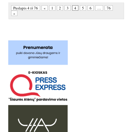
Puslapis 4 iš 76
«
1
2
3
4
5
6
…
76
»