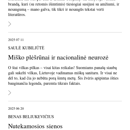
brandą, kuri (su retomis išimtimis) tiesiogiai susijusi su amžiumi, ir
nesaugumą – mano galva, tik tikri ir nesaugūs tekstai verti
literatūros.
2025 07 11
SAULĖ KUBILIŪTĖ
Miško plėšrūnai ir nacionalinė neurozė
O štai vilkas pilkas – visai kitas reikalas! Suomiams panašų siaubą
gali sukelti vilkas, Lietuvoje vadinamas miškų sanitaru. Ir visai ne
dėl to, kad čia jo nebūta porą šimtų metų. Šis žvėris apipintas išties
bauginančia legenda, paremta tikrais faktais.
2025 06 20
BENAS BELIUKEVIČIUS
Nutekamosios sienos