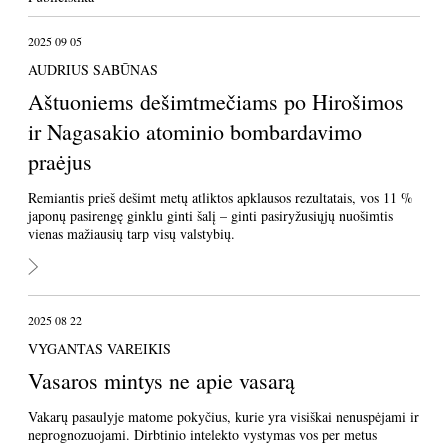
2025 09 05
AUDRIUS SABŪNAS
Aštuoniems dešimtmečiams po Hirošimos
ir Nagasakio atominio bombardavimo
praėjus
Remiantis prieš dešimt metų atliktos apklausos rezultatais, vos 11 %
japonų pasirengę ginklu ginti šalį – ginti pasiryžusiųjų nuošimtis
vienas mažiausių tarp visų valstybių.
2025 08 22
VYGANTAS VAREIKIS
Vasaros mintys ne apie vasarą
Vakarų pasaulyje matome pokyčius, kurie yra visiškai nenuspėjami ir
neprognozuojami. Dirbtinio intelekto vystymas vos per metus