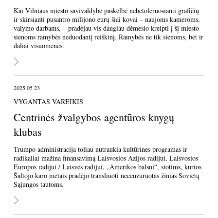
Kai Vilniaus miesto savivaldybė paskelbė nebetoleruosianti grafičių
ir skirsianti pusantro milijono eurų šiai kovai – naujoms kameroms,
valymo darbams, – pradėjau vis daugiau dėmesio kreipti į šį miesto
sienoms ramybės neduodantį reiškinį. Ramybės ne tik sienoms, bet ir
daliai visuomenės.
2025 05 23
VYGANTAS VAREIKIS
Centrinės žvalgybos agentūros knygų
klubas
Trumpo administracija toliau nutraukia kultūrines programas ir
radikaliai mažina finansavimą Laisvosios Azijos radijui, Laisvosios
Europos radijui / Laisvės radijui, „Amerikos balsui“, stotims, kurios
Šaltojo karo metais pradėjo transliuoti necenzūruotas žinias Sovietų
Sąjungos tautoms.