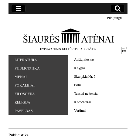
Prisijungti
DVISAVAITINIS KULTŪROS LAIKRAŠTIS
Avižų kioskas
LITERATŪRA
Knygos
PUBLICISTIKA
Skaitykla Nr. 5
MENAI
Polis
POKALBIAI
Tekstai ne tekstai
FILOSOFIJA
Komentaras
RELIGIJA
Vertimai
PAVELDAS
Publicistika