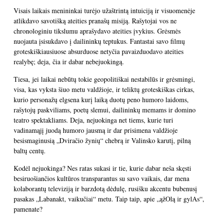
Visais laikais menininkai turėjo užaštrintą intuiciją ir visuomenėje
atlikdavo savotišką ateities pranašų misiją. Rašytojai vos ne
chronologiniu tikslumu aprašydavo ateities įvykius. Grėsmės
nuojauta įsisukdavo į dailininkų teptukus. Fantastai savo filmų
groteskiškiausiuose absurduose netyčia pavaizduodavo ateities
realybę; deja, čia ir dabar nebejuokingą.
Tiesa, jei laikai nebūtų tokie geopolitiškai nestabilūs ir grėsmingi,
visa, kas vyksta šiuo metu valdžioje, ir teliktų groteskiškas cirkas,
kurio personažų elgsena kurį laiką duotų peno humoro laidoms,
rašytojų paskviliams, poetų slemui, dailininkų memams ir domino
teatro spektakliams. Deja, nejuokinga net tiems, kurie turi
vadinamąjį juodą humoro jausmą ir dar prisimena valdžioje
besismaginusią „Dviračio žynių“ chebrą ir Valinsko karutį, pilną
baltų centų.
Kodėl nejuokinga? Nes ratas sukasi ir tie, kurie dabar neša skęsti
besiruošiančios kultūros transparantus su savo vaikais, dar mena
kolaborantų televiziją ir barzdotą dėdulę, rusišku akcentu bubenusį
pasakas „Labanakt, vaikučiai“ metu. Taip taip, apie „ąžOlą ir gylAs“,
pamenate?