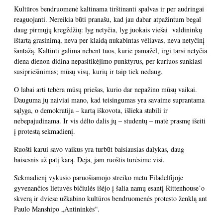
Kultūros bendruomenė kaltinama tirštinanti spalvas ir per audringai
reaguojanti. Nereikia būti pranašu, kad jau dabar atpažintum begal
daug pirmųjų kregždžių: lyg netyčia, lyg juokais viešai valdininkų
ištartą grasinimą, neva per klaidą nukabintas vėliavas, neva netyčinį
šantažą. Kaltinti galima nebent tuos, kurie pamažėl, irgi tarsi netyčia
diena dienon didina nepasitikėjimo punktyrus, per kuriuos sunkiasi
susipriešinimas; mūsų visų, kurių ir taip tiek nedaug.
O labai arti tebėra mūsų priešas, kurio dar nepažino mūsų vaikai.
Dauguma jų naiviai mano, kad teisingumas yra savaime suprantama
sąlyga, o demokratija – kartą iškovota, išlieka stabili ir
nebepajudinama. Ir vis dėlto dalis jų – studentų – matė prasmę išeiti
į protestą sekmadienį.
Ruošti karui savo vaikus yra turbūt baisiausias dalykas, daug
baisesnis už patį karą. Deja, jam ruoštis turėsime visi.
Sekmadienį vykusio paruošiamojo streiko metu Filadelfijoje
gyvenančios lietuvės bičiulės išėjo į šalia namų esantį Rittenhouseʼo
skverą ir dviese užkabino kultūros bendruomenės protesto ženklą ant
Paulo Manshipo „Antininkės“.