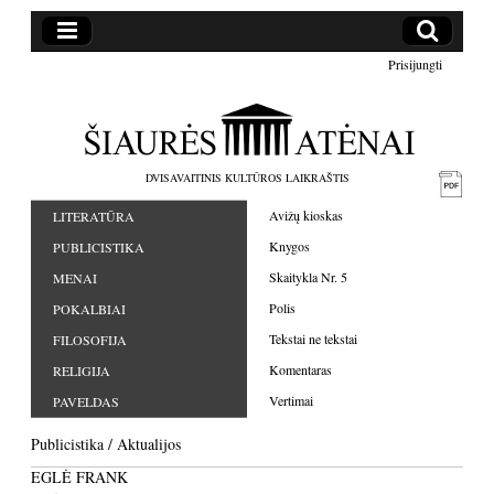
Prisijungti
DVISAVAITINIS KULTŪROS LAIKRAŠTIS
Avižų kioskas
LITERATŪRA
Knygos
PUBLICISTIKA
Skaitykla Nr. 5
MENAI
Polis
POKALBIAI
Tekstai ne tekstai
FILOSOFIJA
Komentaras
RELIGIJA
Vertimai
PAVELDAS
Publicistika
/
Aktualijos
EGLĖ FRANK