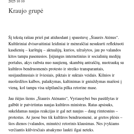
2025 10 10
Kraujo grupė
Šį tekstą rašiau prieš pat atiduodant į spaustuvę „Šiaurės Atėnus“.
Kultūriniai dvisavaitiniai leidiniai ir mėnraščiai nesukurti reflektuoti
kasdienių – karštųjų – aktualijų, kurios, užrašytos, jau po valandos
kitos tampa pasenusios. Įsijungus internetinius ir socialinių medijų
portalus, akys raibsta nuo naujienų, skambių antraščių, nuotraukų su
kultūros bendruomenės protesto ir streiko transparantais,
susijaudinusiais ir šviesiais, piktais ir suktais veidais. Kilnios ir
nuoširdžios kalbos, palaikymas, kaltinimas ir gniuždymas maišosi į
vieną, kol tampa visa užpilančia pilka retorine mase.
Jau išėjus šiems „Šiaurės Atėnams“, Vyriausybei bus pasiūlytas ir
galbūt ir patvirtintas naujas kultūros ministras. Ratas apsisuks,
sukeldamas naujas reakcijas ir gal net naujus – daug rimtesnius –
protestus. Ar juose bus tik kultūros bendruomenė, ar gretos plėsis –
šios dienos (valandos, minutės) retorinis klausimas. Nes įvykiams
verčiantis kūlvirsčiais atsakymo laukti ilgai neteks.