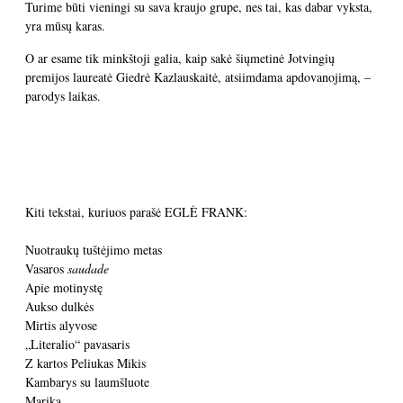
Turime būti vieningi su sava kraujo grupe, nes tai, kas dabar vyksta,
yra mūsų karas.
O ar esame tik minkštoji galia, kaip sakė šiųmetinė Jotvingių
premijos laureatė Giedrė Kazlauskaitė, atsiimdama apdovanojimą, –
parodys laikas.
Kiti tekstai, kuriuos parašė EGLĖ FRANK:
Nuotraukų tuštėjimo metas
Vasaros
saudade
Apie motinystę
Aukso dulkės
Mirtis alyvose
„Literalio“ pavasaris
Z kartos Peliukas Mikis
Kambarys su laumšluote
Marika