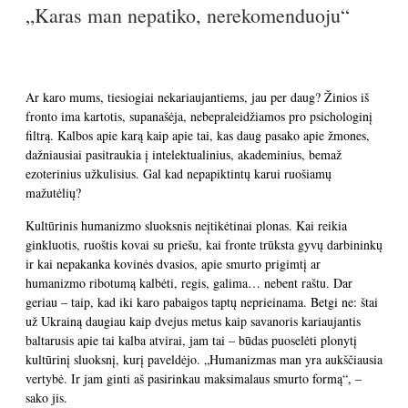
„Karas man nepatiko, nerekomenduoju“
Ar karo mums, tiesiogiai nekariaujantiems, jau per daug? Žinios iš
fronto ima kartotis, supanašėja, nebepraleidžiamos pro psichologinį
filtrą. Kalbos apie karą kaip apie tai, kas daug pasako apie žmones,
dažniausiai pasitraukia į intelektualinius, akademinius, bemaž
ezoterinius užkulisius. Gal kad nepapiktintų karui ruošiamų
mažutėlių?
Kultūrinis humanizmo sluoksnis neįtikėtinai plonas. Kai reikia
ginkluotis, ruoštis kovai su priešu, kai fronte trūksta gyvų darbininkų
ir kai nepakanka kovinės dvasios, apie smurto prigimtį ar
humanizmo ribotumą kalbėti, regis, galima… nebent raštu. Dar
geriau – taip, kad iki karo pabaigos taptų neprieinama. Betgi ne: štai
už Ukrainą daugiau kaip dvejus metus kaip savanoris kariaujantis
baltarusis apie tai kalba atvirai, jam tai – būdas puoselėti plonytį
kultūrinį sluoksnį, kurį paveldėjo. „Humanizmas man yra aukščiausia
vertybė. Ir jam ginti aš pasirinkau maksimalaus smurto formą“, –
sako jis.