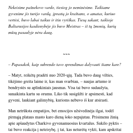
Nekeisime pašnekovo vardo, tiesiog jo neminėsime. Taikiame
gyvenime jis turėjo vardą, įprastą jo kraštams, o amatas, kuriuo
vertėsi, buvo labai taikus ir itin vyriškas. Tiesą sakant, taikioje
Baltarusijos kasdienybėje jis buvo Meistras – iš tų žmonių, kurių
mūsų pasaulyje nėra daug.
~~~
– Papasakok, kaip subrendo tavo sprendimas dalyvauti šiame kare?
– Matyt, reikėtų pradėti nuo 2020-ųjų. Tada buvo daug vilties,
tikėjimo greita laime ir, kas man svarbiau, – naujas artumo ir
bendrystės su aplinkiniais jausmas. Visa tai buvo sudaužyta,
sunaikinta kartu su orumu. Liko tik susigūžti ir apsimesti, kad
gyveni, laukiant galimybių, kurioms nebuvo iš kur atsirasti.
Man netrūksta empatijos, bet emocijos užsivedinėja ilgai, todėl
pirmąją plataus masto karo dieną šoko nepajutau. Prisimenu žinią
apie apšaudytus Charkivo gyvenamuosius kvartalus. Sukilo pyktis –
tai buvo reakcija į neteisybę, į tai, kas neturėtų vykti, kam apskritai