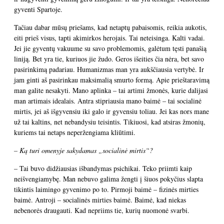
gyventi Spartoje.
Tačiau dabar mūsų priešams, kad netaptų pabaisomis, reikia aukotis,
eiti prieš visus, tapti akimirkos herojais. Tai neteisinga. Kalti vadai.
Jei jie gyventų vakuume su savo problemomis, galėtum tęsti panašią
liniją. Bet yra tie, kuriuos jie žudo. Geros išeities čia nėra, bet savo
pasirinkimą padariau. Humanizmas man yra aukščiausia vertybė. Ir
jam ginti aš pasirinkau maksimalią smurto formą. Apie prieštaravimą
man galite nesakyti. Mano aplinka – tai artimi žmonės, kurie dalijasi
man artimais idealais. Antra stipriausia mano baimė – tai socialinė
mirtis, jei aš išgyvensiu iki galo ir gyvensiu toliau. Jei kas nors mane
už tai kaltins, net nebandysiu teisintis. Tikiuosi, kad atsiras žmonių,
kuriems tai netaps neperžengiama kliūtimi.
– Ką turi omenyje sakydamas „socialinė mirtis“?
– Tai buvo didžiausias išbandymas psichikai. Teko priimti kaip
neišvengiamybę. Man nebuvo galima žengti į šiuos pokyčius slapta
tikintis laimingo gyvenimo po to. Pirmoji baimė – fizinės mirties
baimė. Antroji – socialinės mirties baimė. Baimė, kad niekas
nebenorės draugauti. Kad nepriims tie, kurių nuomonė svarbi.