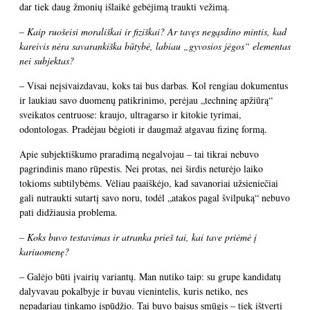
dar tiek daug žmonių išlaikė gebėjimą traukti vežimą.
– Kaip ruošeisi morališkai ir fiziškai? Ar tavęs negąsdino mintis, kad
kareivis nėra savarankiška būtybė, labiau „gyvosios jėgos“ elementas
nei subjektas?
– Visai neįsivaizdavau, koks tai bus darbas. Kol rengiau dokumentus
ir laukiau savo duomenų patikrinimo, perėjau „techninę apžiūrą“
sveikatos centruose: kraujo, ultragarso ir kitokie tyrimai,
odontologas. Pradėjau bėgioti ir daugmaž atgavau fizinę formą.
Apie subjektiškumo praradimą negalvojau – tai tikrai nebuvo
pagrindinis mano rūpestis. Nei protas, nei širdis neturėjo laiko
tokioms subtilybėms. Vėliau paaiškėjo, kad savanoriai užsieniečiai
gali nutraukti sutartį savo noru, todėl „atakos pagal švilpuką“ nebuvo
pati didžiausia problema.
– Koks buvo testavimas ir atranka prieš tai, kai tave priėmė į
kariuomenę?
– Galėjo būti įvairių variantų. Man nutiko taip: su grupe kandidatų
dalyvavau pokalbyje ir buvau vienintelis, kuris netiko, nes
nepadariau tinkamo įspūdžio. Tai buvo baisus smūgis – tiek ištverti