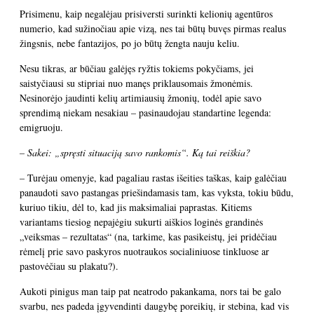
Prisimenu, kaip negalėjau prisiversti surinkti kelionių agentūros
numerio, kad sužinočiau apie vizą, nes tai būtų buvęs pirmas realus
žingsnis, nebe fantazijos, po jo būtų žengta nauju keliu.
Nesu tikras, ar būčiau galėjęs ryžtis tokiems pokyčiams, jei
saistyčiausi su stipriai nuo manęs priklausomais žmonėmis.
Nesinorėjo jaudinti kelių artimiausių žmonių, todėl apie savo
sprendimą niekam nesakiau – pasinaudojau standartine legenda:
emigruoju.
– Sakei: „spręsti situaciją savo rankomis“. Ką tai reiškia?
– Turėjau omenyje, kad pagaliau rastas išeities taškas, kaip galėčiau
panaudoti savo pastangas priešindamasis tam, kas vyksta, tokiu būdu,
kuriuo tikiu, dėl to, kad jis maksimaliai paprastas. Kitiems
variantams tiesiog nepajėgiu sukurti aiškios loginės grandinės
„veiksmas – rezultatas“ (na, tarkime, kas pasikeistų, jei pridėčiau
rėmelį prie savo paskyros nuotraukos socialiniuose tinkluose ar
pastovėčiau su plakatu?).
Aukoti pinigus man taip pat neatrodo pakankama, nors tai be galo
svarbu, nes padeda įgyvendinti daugybę poreikių, ir stebina, kad vis