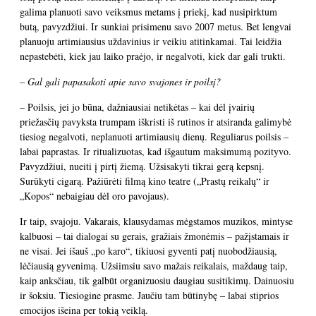
galima planuoti savo veiksmus metams į priekį, kad nusipirktum
butą, pavyzdžiui. Ir sunkiai prisimenu savo 2007 metus. Bet lengvai
planuoju artimiausius uždavinius ir veikiu atitinkamai. Tai leidžia
nepastebėti, kiek jau laiko praėjo, ir negalvoti, kiek dar gali trukti.
– Gal gali papasakoti apie savo svajones ir poilsį?
– Poilsis, jei jo būna, dažniausiai netikėtas – kai dėl įvairių
priežasčių pavyksta trumpam iškristi iš rutinos ir atsiranda galimybė
tiesiog negalvoti, neplanuoti artimiausių dienų. Reguliarus poilsis –
labai paprastas. Ir ritualizuotas, kad išgautum maksimumą pozityvo.
Pavyzdžiui, nueiti į pirtį žiemą. Užsisakyti tikrai gerą kepsnį.
Surūkyti cigarą. Pažiūrėti filmą kino teatre („Prastų reikalų“ ir
„Kopos“ nebaigiau dėl oro pavojaus).
Ir taip, svajoju. Vakarais, klausydamas mėgstamos muzikos, mintyse
kalbuosi – tai dialogai su gerais, gražiais žmonėmis – pažįstamais ir
ne visai. Jei išauš „po karo“, tikiuosi gyventi patį nuobodžiausią,
lėčiausią gyvenimą. Užsiimsiu savo mažais reikalais, maždaug taip,
kaip anksčiau, tik galbūt organizuosiu daugiau susitikimų. Dainuosiu
ir šoksiu. Tiesiogine prasme. Jaučiu tam būtinybę – labai stiprios
emocijos išeina per tokią veiklą.