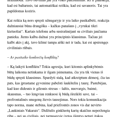
kad esi baltarusis, tai automatiškai reiškia, kad esi savanoris. Tai yra
papildomas koziris.
Kai reikia ką nors spręsti užnugaryje ir yra laiko pasikalbėti, reakcija
dažniausiai būna draugiška – kažkas panašaus į „vyrukai tikri
kietuoliai“. Kartais telefonu arba susirašinėjant su civiliais jaučiama
panieka. Jiems kalba dažnai yra principinis klausimas. Tačiau jei
kalbi akis į akį, tavo kilmė tampa aiški net ir tada, kai esi apsirengęs
civiliniais rūbais.
– Ar pasitaiko konkrečių konfliktų?
– Ką laikyti konfliktu? Tokia agresija, kuri kitomis aplinkybėmis
būtų laikoma netinkama ir ilgam įsimenama, čia yra tik vienas iš
būdų spręsti klausimus. Spardyti stalą, kad atkreiptum dėmesį, čia tas
pats, kas įprastame gyvenime pabelsti šaukšteliu į taurę. Pastebėjau,
kad kuo didesnis ir gilesnis stresas – šaltis, nuovargis, baimė,
skausmas, – tuo lengviau renkuosi šį būdą išreikšti save, tai –
prefrontalinės smegenų žievės tausojimas. Nors tokia komunikacija
tapo norma, mane stebina, kad priefrontės zonos vis dar nevirto
„Laukiniais Vakarais“. Didžiulis ginkluotų karių skaičius neperžengia
ribų – nei su civiliais, nei tarpusavyje (retos išimtys neturi įtakos