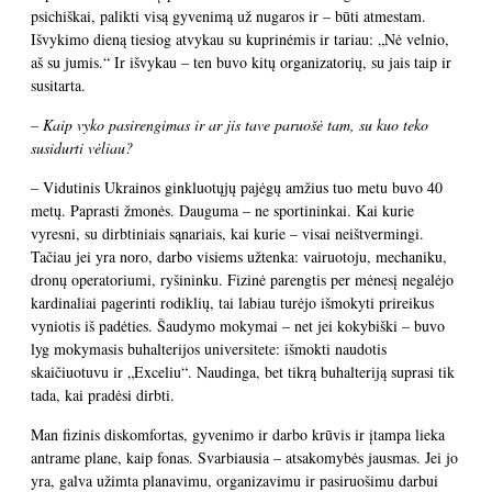
psichiškai, palikti visą gyvenimą už nugaros ir – būti atmestam.
Išvykimo dieną tiesiog atvykau su kuprinėmis ir tariau: „Nė velnio,
aš su jumis.“ Ir išvykau – ten buvo kitų organizatorių, su jais taip ir
susitarta.
– Kaip vyko pasirengimas ir ar jis tave paruošė tam, su kuo teko
susidurti vėliau?
– Vidutinis Ukrainos ginkluotųjų pajėgų amžius tuo metu buvo 40
metų. Paprasti žmonės. Dauguma – ne sportininkai. Kai kurie
vyresni, su dirbtiniais sąnariais, kai kurie – visai neištvermingi.
Tačiau jei yra noro, darbo visiems užtenka: vairuotoju, mechaniku,
dronų operatoriumi, ryšininku. Fizinė parengtis per mėnesį negalėjo
kardinaliai pagerinti rodiklių, tai labiau turėjo išmokyti prireikus
vyniotis iš padėties. Šaudymo mokymai – net jei kokybiški – buvo
lyg mokymasis buhalterijos universitete: išmokti naudotis
skaičiuotuvu ir „Exceliu“. Naudinga, bet tikrą buhalteriją suprasi tik
tada, kai pradėsi dirbti.
Man fizinis diskomfortas, gyvenimo ir darbo krūvis ir įtampa lieka
antrame plane, kaip fonas. Svarbiausia – atsakomybės jausmas. Jei jo
yra, galva užimta planavimu, organizavimu ir pasiruošimu darbui