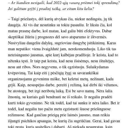
– Ar šiandien nesigaili, kad 2022-ųjų vasarą priėmei tokį sprendimą?
Jei galėtum grįžti į pradinį tašką, ar eitum kitu keliu?
– Taigi priežastys, dėl kurių atvykau čia, niekur nedingsta, jų tik
daugėja. Aš vis dar nesutinku su tokiu pasauliu. Ir liksiu čia, kol
matau prasmę darbe, kol matau, kad galiu būti efektyvus. Dabar
skeptiškai žiūriu į prognozes dėl savo atsparumo ir ištvermės.
Nusivyliau daugeliu dalykų, sugrioviau daugybę įsitikinimų. Karas
man nepatiko: viena žvaigždutė jam, nerekomenduoju. Liko tik tas
neteisingumo jausmas, apie kurį kalbėjau pradžioje. Ir keista, kad to
užtenka tęsti. Ir taip pat keista, kad nesu išsisėmęs, nesu ištuštėjęs,
nesu ant ribos. Nors negyvenu, o tik egzistuoju. Sulaikydamas
kvėpavimą. Tai kaip eiti į pėsčiųjų žygį su savarankiškai
organizuojamu gyvenimu miške, bet keletui metų, nežinant, kada
grįši. Kaip, nesuspėjus darbe, pereiti į režimą, kai dirbi iki vėlumos,
be atostogų, bet irgi neribotą laiką. Esi be savo namų. Nėra šalia
žmonių, su kuriais gali bendrauti ne iš reikalo. Ir negaliu pradėti
kurti tokio gyvenimo. Ne tik todėl, kad tai sunku ir nėra laiko. Bet ir
todėl, kad negaliu tuo pačiu metu egzistuoti šiuose priešinguose
režimuose. Kad gaučiau prieigą prie laimės jausmo, man reikia
išjungti psichikos apsaugas, be kurių čia sugriūčiau. Gerai, kad gavau
tokį protą, kuris susitelkęs į dabartį. Aš niekada nesupratau, kaip