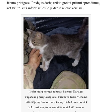
fronto prieigose. Pradėjus darbą reikia greitai priimti sprendimus,
net kai trūksta informacijos, o ji dar ir nuolat keičiasi.
Ir dar mūsų herojus rūpinasi katėmis. Kartą jis
nugabeno į prieglaudą katę, kuri buvo likusi viename
iš ištuštėjusių fronto zonos kaimų. Stebuklas – po kiek
laiko atsirado jos evakuoti šeimininkai! Interviu