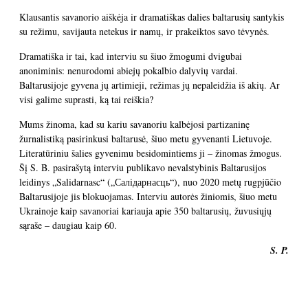
Klausantis savanorio aiškėja ir dramatiškas dalies baltarusių santykis
su režimu, savijauta netekus ir namų, ir prakeiktos savo tėvynės.
Dramatiška ir tai, kad interviu su šiuo žmogumi dvigubai
anoniminis: nenurodomi abiejų pokalbio dalyvių vardai.
Baltarusijoje gyvena jų artimieji, režimas jų nepaleidžia iš akių. Ar
visi galime suprasti, ką tai reiškia?
Mums žinoma, kad su kariu savanoriu kalbėjosi partizaninę
žurnalistiką pasirinkusi baltarusė, šiuo metu gyvenanti Lietuvoje.
Literatūriniu šalies gyvenimu besidomintiems ji – žinomas žmogus.
Šį S. B. pasirašytą interviu publikavo nevalstybinis Baltarusijos
leidinys „Salidarnasc“ („Салідарнасць“), nuo 2020 metų rugpjūčio
Baltarusijoje jis blokuojamas. Interviu autorės žiniomis, šiuo metu
Ukrainoje kaip savanoriai kariauja apie 350 baltarusių, žuvusiųjų
sąraše – daugiau kaip 60.
S. P.