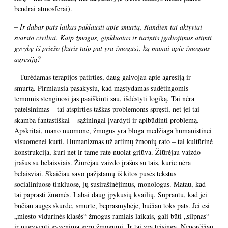
bendrai atmosferai).
– Ir dabar pats laikas paklausti apie smurtą, šiandien tai aktyviai
svarsto civiliai. Kaip žmogus, ginkluotas ir turintis įgaliojimus atimti
gyvybę iš priešo (kuris taip pat yra žmogus), ką manai apie žmogaus
agresiją?
– Turėdamas terapijos patirties, daug galvojau apie agresiją ir
smurtą. Pirmiausia pasakysiu, kad mąstydamas sudėtingomis
temomis stengiuosi jas paaiškinti sau, išdėstyti logiką. Tai nėra
pateisinimas – tai atspirties taškas problemoms spręsti, net jei tai
skamba fantastiškai – sąžiningai įvardyti ir apibūdinti problemą.
Apskritai, mano nuomone, žmogus yra bloga medžiaga humanistinei
visuomenei kurti. Humanizmas už artimų žmonių rato – tai kultūrinė
konstrukcija, kuri net ir tame rate nuolat griūva. Žiūrėjau vaizdo
įrašus su belaisviais. Žiūrėjau vaizdo įrašus su tais, kurie nėra
belaisviai. Skaičiau savo pažįstamų iš kitos pusės tekstus
socialiniuose tinkluose, jų susirašinėjimus, monologus. Matau, kad
tai paprasti žmonės. Labai daug įpykusių kvailių. Suprantu, kad jei
būčiau augęs skurde, smurte, beprasmybėje, būčiau toks pats. Jei esi
„miesto vidurinės klasės“ žmogus ramiais laikais, gali būti „silpnas“
ir nugyventi gyvenimą geru žmogumi. Ir tai yra teisinga. Nenorėčiau