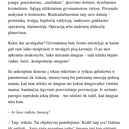
įranga: generatoriais, „starlinkais“, įkrovimo stotimis, dyzelinėmis
krosnelėmis. Sąlygų užtikrinimas gyvenamosiose vietose. Personalo
mokymai ir treniruotės. Bendradarbiavimas tarp savo dalinių –
pėstininkų, žvalgų, bepiločių valdytojų, sunkiosios ginkluotės
operatorių, išminuotojų. Operacijų arba mažesnių užduočių
planavimas.
Kokie dar savaitgaliai? Gyvendamas bute fronto miestelyje ar kaime
gali rasti laiko nusiprausti ir suvalgyti picą kavinėje. O jei nesi
apkrautas atsakomybe, laiko atsiranda daugiau – tada telieka skųstis
vadais, kurie „kompostuoja smegenis“.
Jei nekreiptum dėmesio į tokias išskirtines ir ryškias aplinkybes ir
pamatuotum tik trukmę, intensyvumą bei patiriamų emocijų spektrą,
manau, kad man atiteko ne daugiau nei kokiai daugiavaikei vienišai
mamai, bandančiai išgyventi posovietinėje provincijoje. Ir seržanto
pareigos neprideda jokių pliusų – tuo užsiimi tik todėl, kad daugiau
nėra kam.
– Ar kare trūksta žmonių?
– Taip, trūksta. Tai objektyvus pastebėjimas. Kodėl taip yra? Galima
tik spėlioti. „Savo vietą gyvenime radęs“ žmogus turi kuo užsiimti,