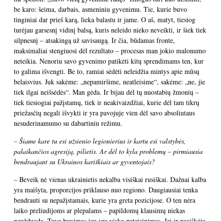
be karo: šeima, darbais, asmeniniu gyvenimu. Tie, kurie buvo
tinginiai dar prieš karą, lieka balastu ir jame. O aš, matyt, tiesiog
turėjau garsesnį vidinį balsą, kuris neleido nieko neveikti, ir šiek tiek
silpnesnį – atsakingą už savisaugą. Ir čia, būdamas fronte,
maksimaliai stengiuosi dėl rezultato – procesas man jokio malonumo
neteikia. Nenoriu savo gyvenimo patikėti kitų sprendimams ten, kur
to galima išvengti. Be to, ramiai sėdėti neleidžia mintys apie mūsų
belaisvius. Juk sakėme: „nepamiršime, neatleisime“, sakėme: „ne, jie
tiek ilgai neišsėdės“. Man gėda. Ir bijau dėl tų nuostabių žmonių –
tiek tiesiogiai pažįstamų, tiek ir neakivaizdžiai, kurie dėl tam tikrų
priežasčių negali išvykti ir yra pavojuje vien dėl savo absoliutaus
nesuderinamumo su dabartiniu režimu.
– Šiame kare tu esi užsienio legionierius ir kartu esi valstybės,
palaikančios agresiją, pilietis. Ar dėl to kyla problemų – pirmiausia
bendraujant su Ukrainos kariškiais ar gyventojais?
– Beveik nė vienas ukrainietis nekalba visiškai rusiškai. Dažnai kalba
yra maišyta, proporcijos priklauso nuo regiono. Daugiausiai tenka
bendrauti su nepažįstamais, kurie yra greta pozicijose. O ten nėra
laiko preliudijoms ar plepalams – papildomų klausimų niekas
neužduoda. Tavo buvimas jau yra visko pateisinimas. Jei ir paaiškėja,