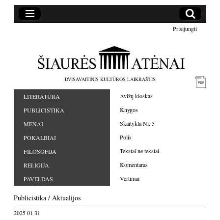
Prisijungti
DVISAVAITINIS KULTŪROS LAIKRAŠTIS
Avižų kioskas
LITERATŪRA
Knygos
PUBLICISTIKA
Skaitykla Nr. 5
MENAI
Polis
POKALBIAI
Tekstai ne tekstai
FILOSOFIJA
Komentaras
RELIGIJA
Vertimai
PAVELDAS
Publicistika
/
Aktualijos
2025 01 31