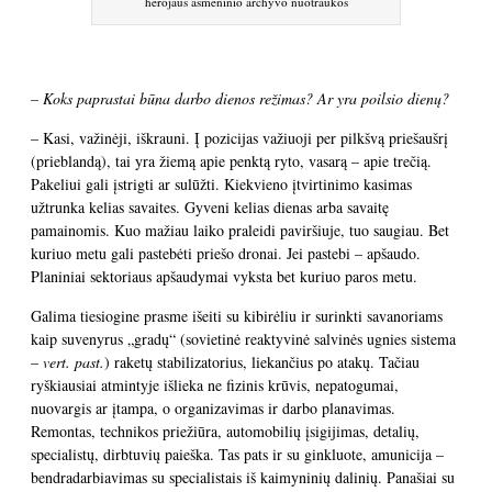
herojaus asmeninio archyvo nuotraukos
– Koks paprastai būna darbo dienos režimas? Ar yra poilsio dienų?
– Kasi, važinėji, iškrauni. Į pozicijas važiuoji per pilkšvą priešaušrį
(prieblandą), tai yra žiemą apie penktą ryto, vasarą – apie trečią.
Pakeliui gali įstrigti ar sulūžti. Kiekvieno įtvirtinimo kasimas
užtrunka kelias savaites. Gyveni kelias dienas arba savaitę
pamainomis. Kuo mažiau laiko praleidi paviršiuje, tuo saugiau. Bet
kuriuo metu gali pastebėti priešo dronai. Jei pastebi – apšaudo.
Planiniai sektoriaus apšaudymai vyksta bet kuriuo paros metu.
Galima tiesiogine prasme išeiti su kibirėliu ir surinkti savanoriams
kaip suvenyrus „gradų“ (sovietinė reaktyvinė salvinės ugnies sistema
–
vert. past.
) raketų stabilizatorius, liekančius po atakų. Tačiau
ryškiausiai atmintyje išlieka ne fizinis krūvis, nepatogumai,
nuovargis ar įtampa, o organizavimas ir darbo planavimas.
Remontas, technikos priežiūra, automobilių įsigijimas, detalių,
specialistų, dirbtuvių paieška. Tas pats ir su ginkluote, amunicija –
bendradarbiavimas su specialistais iš kaimyninių dalinių. Panašiai su