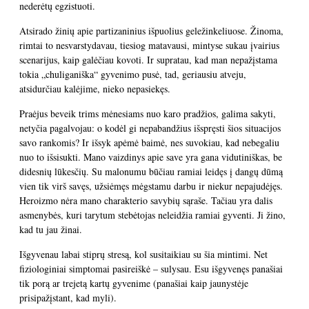
nederėtų egzistuoti.
Atsirado žinių apie partizaninius išpuolius geležinkeliuose. Žinoma,
rimtai to nesvarstydavau, tiesiog matavausi, mintyse sukau įvairius
scenarijus, kaip galėčiau kovoti. Ir supratau, kad man nepažįstama
tokia „chuliganiška“ gyvenimo pusė, tad, geriausiu atveju,
atsidurčiau kalėjime, nieko nepasiekęs.
Praėjus beveik trims mėnesiams nuo karo pradžios, galima sakyti,
netyčia pagalvojau: o kodėl gi nepabandžius išspręsti šios situacijos
savo rankomis? Ir išsyk apėmė baimė, nes suvokiau, kad nebegaliu
nuo to išsisukti. Mano vaizdinys apie save yra gana vidutiniškas, be
didesnių lūkesčių. Su malonumu būčiau ramiai leidęs į dangų dūmą
vien tik virš savęs, užsiėmęs mėgstamu darbu ir niekur nepajudėjęs.
Heroizmo nėra mano charakterio savybių sąraše. Tačiau yra dalis
asmenybės, kuri tarytum stebėtojas neleidžia ramiai gyventi. Ji žino,
kad tu jau žinai.
Išgyvenau labai stiprų stresą, kol susitaikiau su šia mintimi. Net
fiziologiniai simptomai pasireiškė – sulysau. Esu išgyvenęs panašiai
tik porą ar trejetą kartų gyvenime (panašiai kaip jaunystėje
prisipažįstant, kad myli).